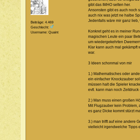
gibt das IMHO selten her.
Ansonsten gibt es auch noch so 
auch nix was jetzt ne halbe Spie
Jedenfalls wäre mir ganz lieb,
Beiträge: 4.469
Geschlecht:
Konkret geht es in meiner Run
Username: Quaint
magischen Leute ein paar Betr
um wiedergekehrten Dwemern
Klar kann auch mal gekämpft we
war.
3 Ideen schonmal von mir
1.) Mathematisches oder anderw
ein einfacher Knockzauber sol
müssen halt die Spieler knack
evtl. kann man noch Zeitdruc
2.) Man muss einen großen Höh
Mit Flugzauber kein Problem, 
es ganz Dicke kommt stürzt ma
3.) man trifft auf eine andere
vielleicht irgendwelche Tipps