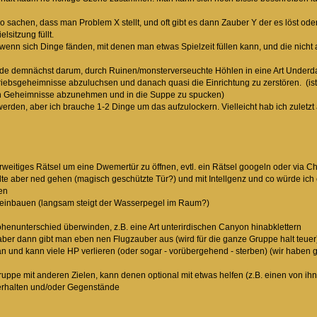
sachen, dass man Problem X stellt, und oft gibt es dann Zauber Y der es löst oder vi
lsitzung füllt.
 wenn sich Dinge fänden, mit denen man etwas Spielzeit füllen kann, und die nicht
de demnächst darum, durch Ruinen/monsterverseuchte Höhlen in eine Art Underdark
iebsgeheimnisse abzuluchsen und danach quasi die Einrichtung zu zerstören. (ist e
 Geheimnisse abzunehmen und in die Suppe zu spucken)
rden, aber ich brauche 1-2 Dinge um das aufzulockern. Vielleicht hab ich zuletzt 
eitiges Rätsel um eine Dwemertür zu öffnen, evtl. ein Rätsel googeln oder via Chat 
lte aber ned gehen (magisch geschützte Tür?) und mit Intellgenz und co würde ich
en
k einbauen (langsam steigt der Wasserpegel im Raum?)
enunterschied überwinden, z.B. eine Art unterirdischen Canyon hinabklettern
aber dann gibt man eben nen Flugzauber aus (wird für die ganze Gruppe halt teuer)
n und kann viele HP verlieren (oder sogar - vorübergehend - sterben) (wir haben
 Gruppe mit anderen Zielen, kann denen optional mit etwas helfen (z.B. einen von i
 erhalten und/oder Gegenstände