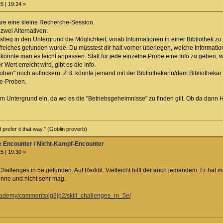
5 | 19:24 »
re eine kleine Recherche-Session.
zwei Alternativen:
tieg in den Untergrund die Möglichkeit, vorab Informationen in einer Bibliothek zu 
reiches gefunden wurde. Du müsstest dir halt vorher überlegen, welche Information
 könnte man es leicht anpassen. Statt für jede einzelne Probe eine Info zu geben,
ert erreicht wird, gibt es die Info.
en" noch auflockern. Z.B. könnte jemand mit der Bibliothekarin/dem Bibliothekar fli
e-Proben.
m Untergrund ein, da wo es die "Betriebsgeheimnisse" zu finden gilt. Ob da dann
prefer it that way." (Goblin proverb)
ve Encounter / Nicht-Kampf-Encounter
5 | 19:30 »
 Challenges in 5e gefunden. Auf Reddit. Vielleicht hilft der auch jemandem. Er ha
enne und nicht sehr mag.
cademy/comments/lg3jp2/skill_challenges_in_5e/