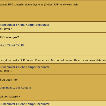
ei buntes RPG Material, eigene Systeme (Q-Sys, FAF) und vieles mehr
ve Encounter / Nicht-Kampf-Encounter
5 | 19:01 »
ll Challenges?
tch?v=b7PrwPCXcPI
ben, dass an der DnD Satanic Panic in den 80ern was dran war. Allein, es waren nicht die In
ve Encounter / Nicht-Kampf-Encounter
5 | 19:09 »
t du auch hier.
.php/topic,122457.0.html
:23 von Arldwulf
»
ve Encounter / Nicht-Kampf-Encounter