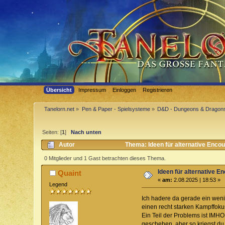
Übersicht
Impressum
Einloggen
Registrieren
Tanelorn.net
»
Pen & Paper - Spielsysteme
»
D&D - Dungeons & Dragon
Seiten: [
1
]
Nach unten
Autor
Thema: Ideen für alternative Enco
0 Mitglieder und 1 Gast betrachten dieses Thema.
Ideen für alternative E
Quaint
«
am:
2.08.2025 | 18:53 »
Legend
Ich hadere da gerade ein weni
einen recht starken Kampffoku
Ein Teil der Problems ist IMHO
geschehen, aber so kriegst du