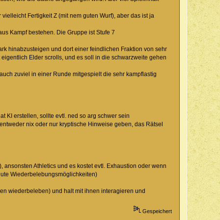
elleicht Fertigkeit Z (mit nem guten Wurf), aber das ist ja
 aus Kampf bestehen. Die Gruppe ist Stufe 7
 hinabzusteigen und dort einer feindlichen Fraktion von sehr
igentlich Elder scrolls, und es soll in die schwarzweite gehen
auch zuviel in einer Runde mitgespielt die sehr kampflastig
KI erstellen, sollte evtl. ned so arg schwer sein
 entweder nix oder nur kryptische Hinweise geben, das Rätsel
, ansonsten Athletics und es kostet evtl. Exhaustion oder wenn
 gute Wiederbelebungsmöglichkeiten)
hnen wiederbeleben) und halt mit ihnen interagieren und
Gespeichert