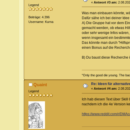
«
Antwort #3 am:
2.08.202
Legend
Was man einbauen könnte, wä
Beiträge: 4.396
Dafür sähe ich bei deiner Idee 
Username: Kurna
A) Die Gruppe hat vor dem Eins
gemacht werden, ob etwas Hilf
oder sehr wenige Infos wären,
wenn insgesamt ein bestimmter W
Das könnte man durch "Hilfsprob
einen Bonus auf die Recherch
B) Du baust diese Recherche i
"Only the good die young. The bad 
Re: Ideen für alternati
Quaint
«
Antwort #4 am:
2.08.202
Legend
Ich hab diesen Text über Skill
nachdem ich die 4e Version k
https://www.reddit.com/r/DMA