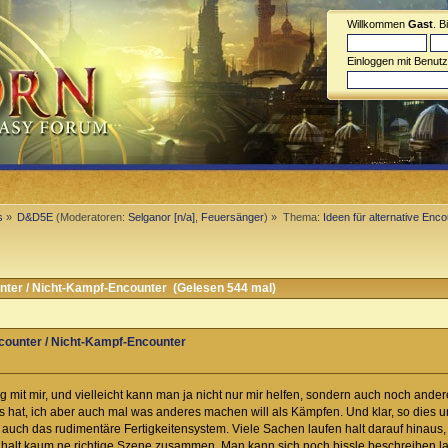
Willkommen
Gast
. B
Einloggen mit Benut
s
»
D&D5E
(Moderatoren:
Selganor [n/a]
,
Feuersänger
) »
Thema:
Ideen für alternative Enc
unter / Nicht-Kampf-Encounter (Gelesen 544 mal)
ncounter / Nicht-Kampf-Encounter
g mit mir, und vielleicht kann man ja nicht nur mir helfen, sondern auch noch an
s hat, ich aber auch mal was anderes machen will als Kämpfen. Und klar, so dies
 auch das rudimentäre Fertigkeitensystem. Viele Sachen laufen halt darauf hinaus,
 halt kaum ne richtige Szene zusammen. Man kann sich noch bissle beschreiben la