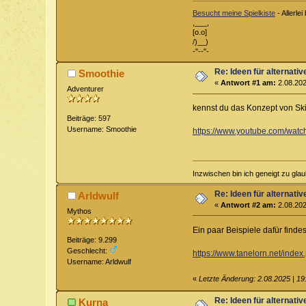
Besucht meine Spielkiste
- Allerl
,___,
[o.o]
/)__)
-"--"-
Re: Ideen für alternati
Smoothie
«
Antwort #1 am:
2.08.202
Adventurer
kennst du das Konzept von Ski
Beiträge: 597
Username: Smoothie
https://www.youtube.com/wa
Inzwischen bin ich geneigt zu glau
Re: Ideen für alternati
Arldwulf
«
Antwort #2 am:
2.08.202
Mythos
Ein paar Beispiele dafür findes
Beiträge: 9.299
Geschlecht:
https://www.tanelorn.net/index
Username: Arldwulf
«
Letzte Änderung: 2.08.2025 | 19
Re: Ideen für alternati
Kurna