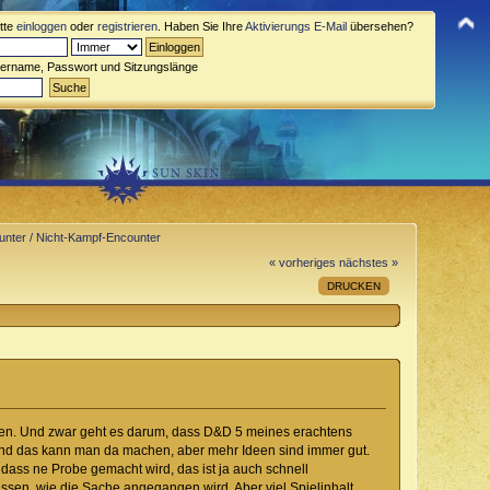
itte
einloggen
oder
registrieren
. Haben Sie Ihre
Aktivierungs E-Mail
übersehen?
zername, Passwort und Sitzungslänge
ounter / Nicht-Kampf-Encounter
« vorheriges
nächstes »
DRUCKEN
deren. Und zwar geht es darum, dass D&D 5 meines erachtens
 und das kann man da machen, aber mehr Ideen sind immer gut.
 dass ne Probe gemacht wird, das ist ja auch schnell
ssen, wie die Sache angegangen wird. Aber viel Spielinhalt