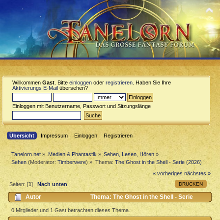
Willkommen
Gast
. Bitte
einloggen
oder
registrieren
. Haben Sie Ihre
Aktivierungs E-Mail
übersehen?
Einloggen mit Benutzername, Passwort und Sitzungslänge
Übersicht
Impressum
Einloggen
Registrieren
Tanelorn.net
»
Medien & Phantastik
»
Sehen, Lesen, Hören
»
Sehen
(Moderator:
Timberwere
) »
Thema:
The Ghost in the Shell - Serie (2026)
« vorheriges
nächstes »
DRUCKEN
Seiten: [
1
]
Nach unten
Autor
Thema: The Ghost in the Shell - Serie
(2026) (Gelesen 310 mal)
0 Mitglieder und 1 Gast betrachten dieses Thema.