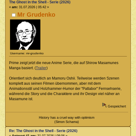
The Ghost in the Shell - Serie (2026)
«
am:
31.07.2026 | 05:42 »
Mr Grudenko
Username: mr-grudenko
Prime zeigt jetzt die neue Anime Serie, die auf Shirow Masamunes
Manga basiert. (
Trailer
)
Orientiert sich deutlich an Mamoru Oshii. Teilweise werden Szenen
komplett aus seinen Filmen übernommen, aber mit dem
Animationsstil und Holzhammer-Humor der "Patlabor" Fernsehserie,
während die Story und die Charaktere und ihr Design viel näher an
Masamune ist.
Gespeichert
History has a cruel way with optimism
(Simon Schama)
Re: The Ghost in the Shell - Serie (2026)
«
Antwort #1 am:
31.07.2026 | 08:06 »