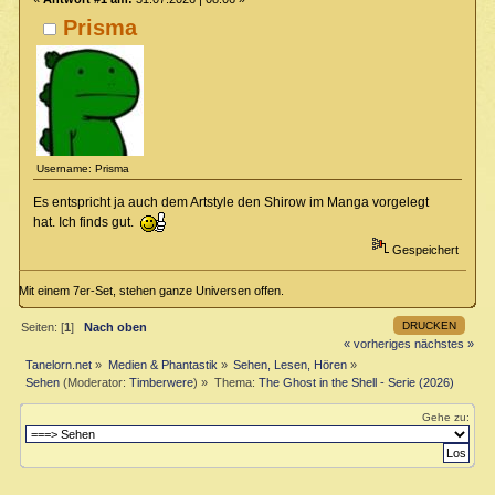
Prisma
Username: Prisma
Es entspricht ja auch dem Artstyle den Shirow im Manga vorgelegt
hat. Ich finds gut.
Gespeichert
Mit einem 7er-Set, stehen ganze Universen offen.
DRUCKEN
Seiten: [
1
]
Nach oben
« vorheriges
nächstes »
Tanelorn.net
»
Medien & Phantastik
»
Sehen, Lesen, Hören
»
Sehen
(Moderator:
Timberwere
) »
Thema:
The Ghost in the Shell - Serie (2026)
Gehe zu: