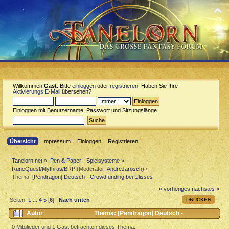
Willkommen
Gast
. Bitte
einloggen
oder
registrieren
. Haben Sie Ihre
Aktivierungs E-Mail
übersehen?
Einloggen mit Benutzername, Passwort und Sitzungslänge
Übersicht
Impressum
Einloggen
Registrieren
Tanelorn.net
»
Pen & Paper - Spielsysteme
»
RuneQuest/Mythras/BRP
(Moderator:
AndreJarosch
) »
Thema:
[Pendragon] Deutsch - Crowdfunding bei Ulisses
« vorheriges
nächstes »
DRUCKEN
Seiten:
1
...
4
5
[
6
]
Nach unten
Autor
Thema: [Pendragon] Deutsch -
Crowdfunding bei Ulisses (Gelesen 10465 mal)
0 Mitglieder und 1 Gast betrachten dieses Thema.