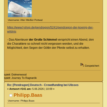
Username: Alter Weißer Pottwal
https://www.f-shop.de/pendragon/5241/pendragon-der-koenig-der-
wildnis
- Das Abenteuer
der Große Schimmel
verspricht einen Abend, den
die Charaktere so schnell nicht vergessen werden, und die
Möglichkeit, den Segen der Göttin der Pferde selbst zu erhalten.
Gespeichert
spielt: Dolmenwood
spielt: Journey To Ragnarök
Re: [Pendragon] Deutsch - Crowdfunding bei Ulisses
«
Antwort #141 am:
5.06.2026 | 10:09 »
Philipp.Baas
Username: Philipp.Baas