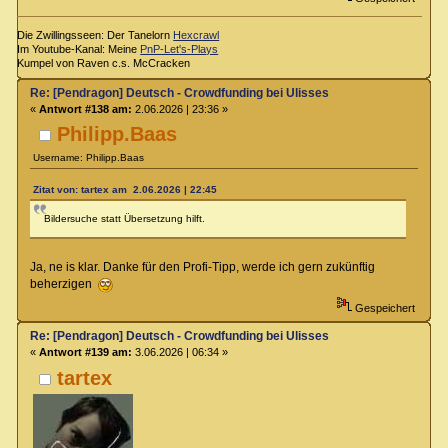
Die Zwillingsseen: Der Tanelorn
Hexcrawl
Im Youtube-Kanal: Meine
PnP-Let's-Plays
Kumpel von Raven c.s. McCracken
Re: [Pendragon] Deutsch - Crowdfunding bei Ulisses
«
Antwort #138 am:
2.06.2026 | 23:36 »
Philipp.Baas
Username: Philipp.Baas
Zitat von: tartex am 2.06.2026 | 22:45
Bildersuche statt Übersetzung hilft.
Ja, ne is klar. Danke für den Profi-Tipp, werde ich gern zukünftig
beherzigen
Gespeichert
Re: [Pendragon] Deutsch - Crowdfunding bei Ulisses
«
Antwort #139 am:
3.06.2026 | 06:34 »
tartex