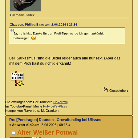
Username: tartex
Zitat von: Philipp.Baas am 2.06.2026 | 23:36
Ja, ne is klar. Danke für den Profi-Tipp, werde ich gern zukünftig
beherzigen
Bei [Sarkasmus] sind die Bilder leider auch alle nur Text. (Aber das
mit dem Profi hast du richtig erkannt.)
Gespeichert
Die Zwillingsseen: Der Tanelorn
Hexcrawl
Im Youtube-Kanal: Meine
PnP-Let's-Plays
Kumpel von Raven c.s. McCracken
Re: [Pendragon] Deutsch - Crowdfunding bei Ulisses
«
Antwort #140 am:
5.06.2026 | 09:15 »
Alter Weißer Pottwal