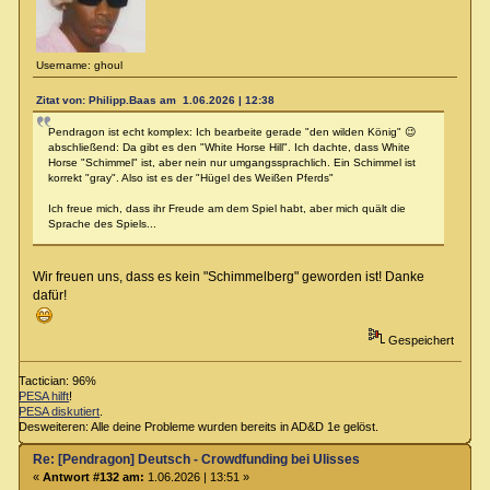
Username: ghoul
Zitat von: Philipp.Baas am 1.06.2026 | 12:38
Pendragon ist echt komplex: Ich bearbeite gerade "den wilden König" 😉
abschließend: Da gibt es den "White Horse Hill". Ich dachte, dass White
Horse "Schimmel" ist, aber nein nur umgangssprachlich. Ein Schimmel ist
korrekt "gray". Also ist es der "Hügel des Weißen Pferds"
Ich freue mich, dass ihr Freude am dem Spiel habt, aber mich quält die
Sprache des Spiels...
Wir freuen uns, dass es kein "Schimmelberg" geworden ist! Danke
dafür!
Gespeichert
Tactician: 96%
PESA hilft
!
PESA diskutiert
.
Desweiteren: Alle deine Probleme wurden bereits in AD&D 1e gelöst.
Re: [Pendragon] Deutsch - Crowdfunding bei Ulisses
«
Antwort #132 am:
1.06.2026 | 13:51 »