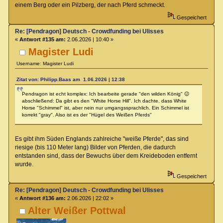
einem Berg oder ein Pilzberg, der nach Pferd schmeckt.
Gespeichert
Re: [Pendragon] Deutsch - Crowdfunding bei Ulisses
«
Antwort #135 am:
2.06.2026 | 10:40 »
Magister Ludi
Username: Magister Ludi
Zitat von: Philipp.Baas am 1.06.2026 | 12:38
Pendragon ist echt komplex: Ich bearbeite gerade "den wilden König" 😉
abschließend: Da gibt es den "White Horse Hill". Ich dachte, dass White
Horse "Schimmel" ist, aber nein nur umgangssprachlich. Ein Schimmel ist
korrekt "gray". Also ist es der "Hügel des Weißen Pferds"
Es gibt ihm Süden Englands zahlreiche "weiße Pferde", das sind
riesige (bis 110 Meter lang) Bilder von Pferden, die dadurch
entstanden sind, dass der Bewuchs über dem Kreideboden entfernt
wurde.
Gespeichert
Re: [Pendragon] Deutsch - Crowdfunding bei Ulisses
«
Antwort #136 am:
2.06.2026 | 22:02 »
Alter Weißer Pottwal