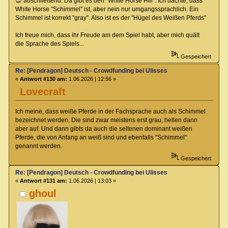
😉 abschließend: Da gibt es den "White Horse Hill". Ich dachte, dass
White Horse "Schimmel" ist, aber nein nur umgangssprachlich. Ein
Schimmel ist korrekt "gray". Also ist es der "Hügel des Weißen Pferds"
Ich freue mich, dass ihr Freude am dem Spiel habt, aber mich quält
die Sprache des Spiels...
Gespeichert
Re: [Pendragon] Deutsch - Crowdfunding bei Ulisses
«
Antwort #130 am:
1.06.2026 | 12:56 »
Lovecraft
Ich meine, dass weiße Pferde in der Fachsprache auch als Schimmel
bezeichnet werden. Die sind zwar meistens erst grau, hellen dann
aber auf. Und dann gibts da auch die seltenen dominant weißen
Pferde, die von Anfang an weiß sind und ebenfalls "Schimmel"
genannt werden.
Gespeichert
Re: [Pendragon] Deutsch - Crowdfunding bei Ulisses
«
Antwort #131 am:
1.06.2026 | 13:03 »
ghoul