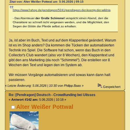
Zitat von: Alter Weißer Pottwal am 5.06.2026 | 09:15
https://www.f-shop.de/pendragon/5241/pendragon-der-koenig-der-wildnis
- Das Abenteuer
der Große Schimmel
verspricht einen Abend, den die
Charaktere so schnell nicht vergessen werden, und die Möglichkeit, den
Segen der Göttin der Pferde selbst zu erhalten.
Ja, ist aber im Buch, Text und auf dem Klappentext geändert. Warum
ist es im Shop anders? Da kommen die Tücken der automatisierten
Technik ins Spiel. Die Software hat schon, wenn das Buch in den
Collector's Club wandert (also vor 8 Wochen), den Klappentext und
gibt den ans Marketing (da noch "Schimmel"). Die erstellen vor 8
Wochen den Text und legen den im System ab.
Wir müssen Vorgänge automatisieren und sowas kann dann halt
passieren.
«
Letzte Änderung: 5.06.2026 | 10:30 von Philipp.Baas
»
Gespeichert
Re: [Pendragon] Deutsch - Crowdfunding bei Ulisses
«
Antwort #142 am:
5.06.2026 | 10:18 »
Alter Weißer Pottwal