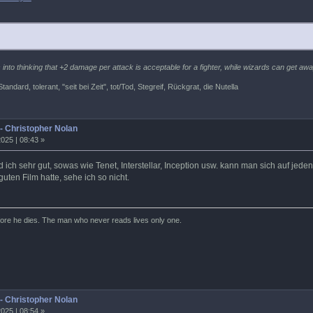
into thinking that +2 damage per attack is acceptable for a fighter, while wizards can get away
tandard, tolerant, "seit bei Zeit", tot/Tod, Stegreif, Rückgrat, die Nutella
 - Christopher Nolan
025 | 08:43 »
ch sehr gut, sowas wie Tenet, Interstellar, Inception usw. kann man sich auf jeden
guten Film hatte, sehe ich so nicht.
efore he dies. The man who never reads lives only one.
 - Christopher Nolan
025 | 08:54 »