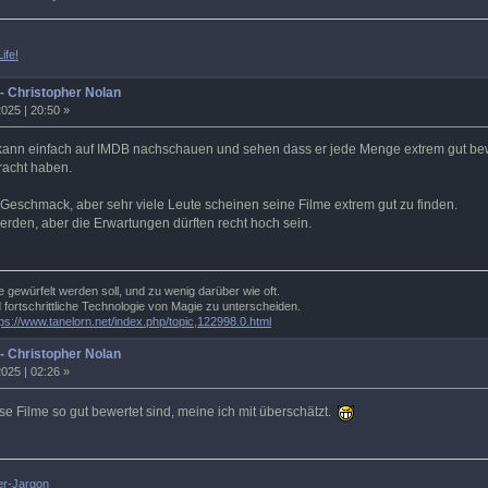
ife!
 - Christopher Nolan
025 | 20:50 »
kann einfach auf IMDB nachschauen und sehen dass er jede Menge extrem gut be
racht haben.
 Geschmack, aber sehr viele Leute scheinen seine Filme extrem gut zu finden.
erden, aber die Erwartungen dürften recht hoch sein.
e gewürfelt werden soll, und zu wenig darüber wie oft.
d fortschrittliche Technologie von Magie zu unterscheiden.
tps://www.tanelorn.net/index.php/topic,122998.0.html
 - Christopher Nolan
025 | 02:26 »
 Filme so gut bewertet sind, meine ich mit überschätzt.
ler-Jargon