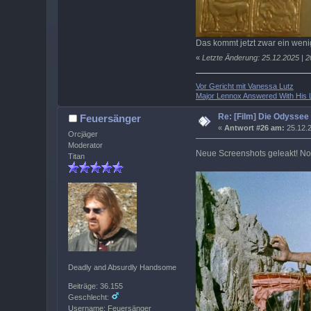
Das kommt jetzt zwar ein wenig
«
Letzte Änderung: 25.12.2025 | 
Vor Gericht mit Vanessa Lutz
Major Lennox Answered With His L
Re: [Film] Die Odyssee
Feuersänger
«
Antwort #26 am:
25.12.2
Orcjäger
Moderator
Neue Screenshots geleakt! No
Titan
Deadly and Absurdly Handsome
Beiträge: 36.155
Geschlecht:
Username: Feuersänger