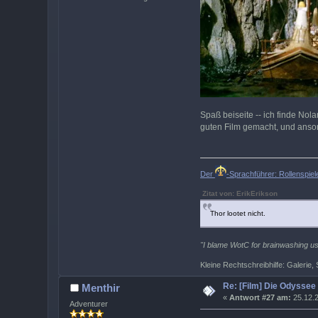
Spaß beiseite -- ich finde No
guten Film gemacht, und ansons
Der
-Sprachführer: Rollenspie
Zitat von: ErikErikson
Thor lootet nicht.
"I blame WotC for brainwashing us 
Kleine Rechtschreibhilfe: Galerie, S
Re: [Film] Die Odyssee
Menthir
«
Antwort #27 am:
25.12.2
Adventurer