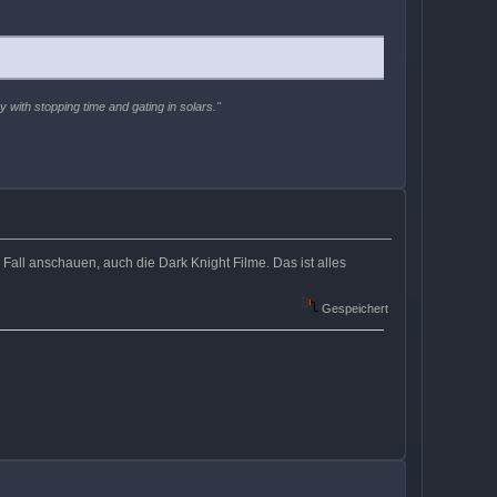
 with stopping time and gating in solars."
 Fall anschauen, auch die Dark Knight Filme. Das ist alles
Gespeichert