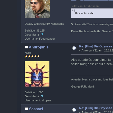
Zitat von: ErikErikson
Thor lootet nicht.
Deadly and Absurdly Handsome
"I blame WotC for brainwashing us 
Beiträge: 36.155
Kleine Rechtschreibhilfe: Galerie, S
Geschlecht:
Username: Feuersänger
Re: [Film] Die Odyssee
Andropinis
«
Antwort #31 am:
26.12.2
Hero
Also gerade Oppenheimer fand i
solide Kost; dass er nur einen 
A reader lives a thousand lives b
George R.R. Martin
Beiträge: 1.896
Geschlecht:
Username: Andropinis
Re: [Film] Die Odyssee
Sashael
«
Antwort #32 am:
26.12.2