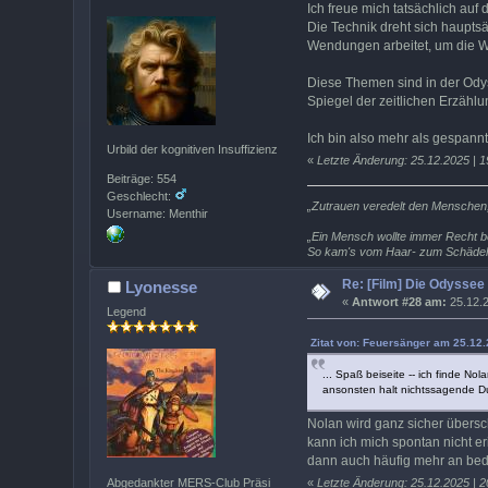
Ich freue mich tatsächlich au
Die Technik dreht sich haupts
Wendungen arbeitet, um die W
Diese Themen sind in der Odys
Spiegel der zeitlichen Erzählu
Ich bin also mehr als gespannt
Urbild der kognitiven Insuffizienz
«
Letzte Änderung: 25.12.2025 | 1
Beiträge: 554
Geschlecht:
„Zutrauen veredelt den Menschen
Username: Menthir
„Ein Mensch wollte immer Recht b
So kam's vom Haar- zum Schädels
Re: [Film] Die Odyssee
Lyonesse
«
Antwort #28 am:
25.12.2
Legend
Zitat von: Feuersänger am 25.12.
... Spaß beiseite -- ich finde N
ansonsten halt nichtssagende Dut
Nolan wird ganz sicher übersch
kann ich mich spontan nicht e
dann auch häufig mehr an bede
Abgedankter MERS-Club Präsi
«
Letzte Änderung: 25.12.2025 | 