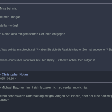
Miss bei mir.
heimer - mega!
tellar - würg!
on Nolan also mit gemischten Gefühlen entgegen.
ht. Was soll daran schlecht sein? Haben Sie sich die Realität in letzter Zeit mal angesehen? Sie
iana Jones über John Wick bis Ellen Ripley ... if there's Action, then outgun it!
 - Christopher Nolan
025 | 09:16 »
e Michael Bay, nur nimmt sich letzterer nicht so verdammt wichtig.
iefern sehenswerte Unterhaltung mit großartigen Set Pieces, aber der eine halt m
-Kitsch.