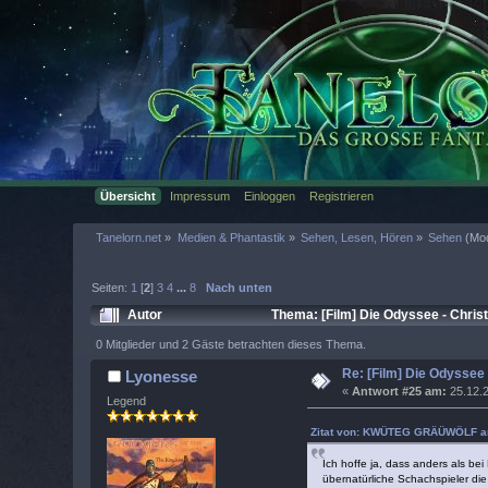
Übersicht
Impressum
Einloggen
Registrieren
Tanelorn.net
»
Medien & Phantastik
»
Sehen, Lesen, Hören
»
Sehen
(Mod
Seiten:
1
[
2
]
3
4
...
8
Nach unten
Autor
Thema: [Film] Die Odyssee - Chris
0 Mitglieder und 2 Gäste betrachten dieses Thema.
Re: [Film] Die Odyssee
Lyonesse
«
Antwort #25 am:
25.12.2
Legend
Zitat von: KWÜTEG GRÄÜWÖLF am
Ich hoffe ja, dass anders als be
übernatürliche Schachspieler di