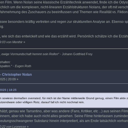
f den Film. Wenn Nolan seine klassische Erzähltechnik anwendet, finde ich die Ody
ächlich um die komplexen, nicht-linearen Erzählstrukturen Nolans, der oft mit v
ahrnehmung des Zuschauers zu beeinflussen und Themen wie Realität vs. Fiktion, 
see besonders kräftig vertreten und regen zur strukturellen Analyse an. Ebenso s
ng.
, wie sich das entwickelt und wie das erzählt wird. Persönlich schätze ich die Erz
9:03 von Menthir
»
, ewige Vormundschaft hemmt sein Reifen“
- Johann Gottfried Frey
ehalten:
palten.“ - Eugen Roth
 - Christopher Nolan
025 | 20:09 »
2025 | 18:25
olan sowieso dermaßen overrated, für mich ist der Name mittlerweile Grund genug, einen Film akt
zendware oder völligen Rotz, darauf fall ich nicht nochmal rein.
ätzt, genau wie Tarrantino, aber was andere (Fans, Kritiker, etc ...) aus seinen F
rinnern, aber ich habe auch nicht alles gesehen. Seine Filme hinterlassen zumind
utungsschwangerer Substanz hinein interpretiert, als am Ende tatsächlich vorhand
20:22 von Lyonesse
»