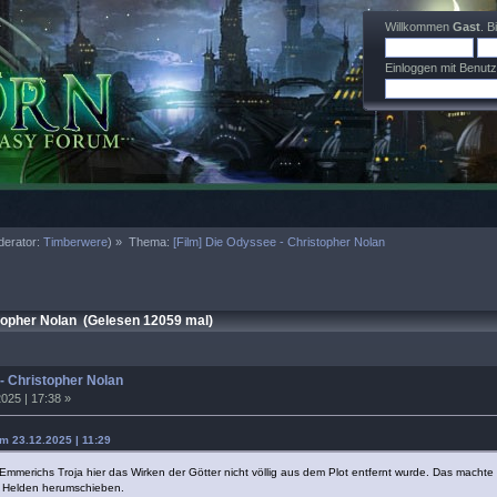
Willkommen
Gast
. B
Einloggen mit Benut
erator:
Timberwere
) »
Thema:
[Film] Die Odyssee - Christopher Nolan
topher Nolan (Gelesen 12059 mal)
 - Christopher Nolan
025 | 17:38 »
 23.12.2025 | 11:29
i Emmerichs Troja hier das Wirken der Götter nicht völlig aus dem Plot entfernt wurde. Das mach
e Helden herumschieben.