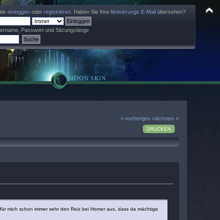
itte
einloggen
oder
registrieren
. Haben Sie Ihre
Aktivierungs E-Mail
übersehen?
zername, Passwort und Sitzungslänge
« vorheriges
nächstes »
DRUCKEN
te für mich schon immer sehr den Reiz bei Homer aus, dass da mächtige