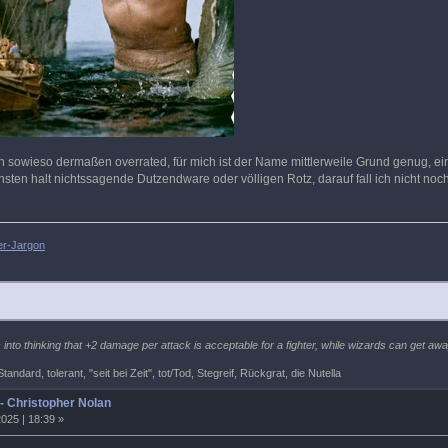
lan sowieso dermaßen overrated, für mich ist der Name mittlerweile Grund genug, e
ten halt nichtssagende Dutzendware oder völligen Rotz, darauf fall ich nicht noch
ler-Jargon
into thinking that +2 damage per attack is acceptable for a fighter, while wizards can get away
tandard, tolerant, "seit bei Zeit", tot/Tod, Stegreif, Rückgrat, die Nutella
 - Christopher Nolan
025 | 18:39 »