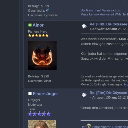
Beiträge: 5.029
Vor Gericht mit Vanessa Lutz
Geschlecht:
Major Lennox Answered With His L
Username: Lyonesse
Re: [Film] Die Odyssee
Ainor
«
Antwort #29 am:
25.12.2
Famous Hero
Was heisst überschätzt? Man 
keinen einzigen zustande geb
Klar, jeder hat seinen eigenen
Ganz ok wird der Film schon w
Beiträge: 3.220
Es wird zu viel darüber geredet wi
Im Rollenspiel ist auch hinreichen
Username: Ainor
Meine 5E Birthright Kampagne:
ht
Re: [Film] Die Odyssee
Feuersänger
«
Antwort #30 am:
26.12.2
Orcjäger
Moderator
Genau den Umstand, dass diese
Titan
Der
-Sprachführer: Rollenspie