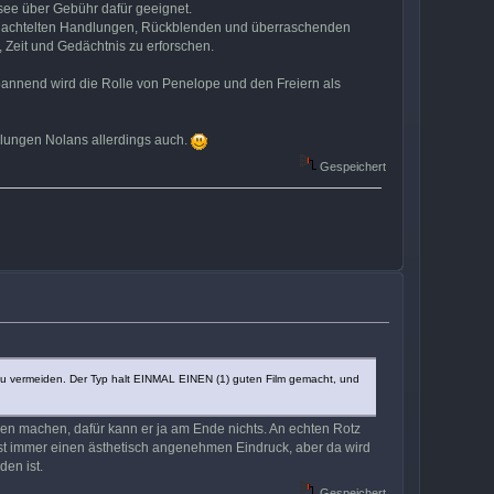
ssee über Gebühr dafür geeignet.
erschachtelten Handlungen, Rückblenden und überraschenden
Zeit und Gedächtnis zu erforschen.
pannend wird die Rolle von Penelope und den Freiern als
ählungen Nolans allerdings auch.
Gespeichert
iv zu vermeiden. Der Typ halt EINMAL EINEN (1) guten Film gemacht, und
ilmen machen, dafür kann er ja am Ende nichts. An echten Rotz
est immer einen ästhetisch angenehmen Eindruck, aber da wird
en ist.
Gespeichert