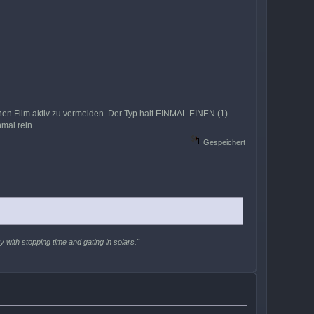
inen Film aktiv zu vermeiden. Der Typ halt EINMAL EINEN (1)
mal rein.
Gespeichert
 with stopping time and gating in solars."