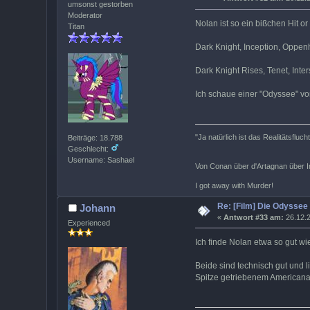
umsonst gestorben
Moderator
Nolan ist so ein bißchen Hit or 
Titan
Dark Knight, Inception, Oppen
Dark Knight Rises, Tenet, Inters
Ich schaue einer "Odyssee" v
"Ja natürlich ist das Realitätsfluc
Beiträge: 18.788
Geschlecht:
Username: Sashael
Von Conan über d'Artagnan über Ind
I got away with Murder!
Re: [Film] Die Odyssee
Johann
«
Antwort #33 am:
26.12.2
Experienced
Ich finde Nolan etwa so gut wi
Beide sind technisch gut und l
Spitze getriebenem Americana