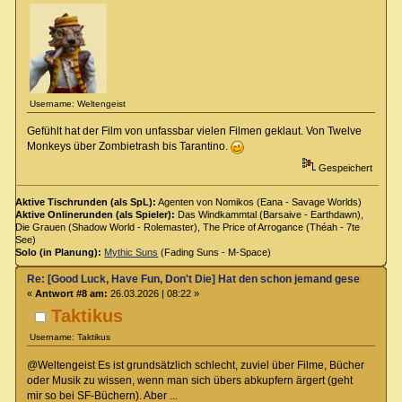
Username: Weltengeist
Gefühlt hat der Film von unfassbar vielen Filmen geklaut. Von Twelve
Monkeys über Zombietrash bis Tarantino.
Gespeichert
Aktive Tischrunden (als SpL):
Agenten von Nomikos (Eana - Savage Worlds)
Aktive Onlinerunden (als Spieler):
Das Windkammtal (Barsaive - Earthdawn),
Die Grauen (Shadow World - Rolemaster), The Price of Arrogance (Théah - 7te
See)
Solo (in Planung):
Mythic Suns
(Fading Suns - M-Space)
Re: [Good Luck, Have Fun, Don't Die] Hat den schon jemand gesehen?
«
Antwort #8 am:
26.03.2026 | 08:22 »
Taktikus
Username: Taktikus
@Weltengeist Es ist grundsätzlich schlecht, zuviel über Filme, Bücher
oder Musik zu wissen, wenn man sich übers abkupfern ärgert (geht
mir so bei SF-Büchern). Aber ...