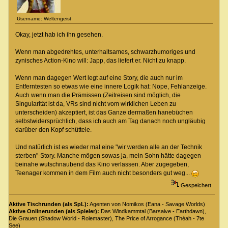
Username: Weltengeist
Okay, jetzt hab ich ihn gesehen.
Wenn man abgedrehtes, unterhaltsames, schwarzhumoriges und
zynisches Action-Kino will: Japp, das liefert er. Nicht zu knapp.
Wenn man dagegen Wert legt auf eine Story, die auch nur im
Entferntesten so etwas wie eine innere Logik hat: Nope, Fehlanzeige.
Auch wenn man die Prämissen (Zeitreisen sind möglich, die
Singularität ist da, VRs sind nicht vom wirklichen Leben zu
unterscheiden) akzeptiert, ist das Ganze dermaßen hanebüchen
selbstwidersprüchlich, dass ich auch am Tag danach noch ungläubig
darüber den Kopf schüttele.
Und natürlich ist es wieder mal eine "wir werden alle an der Technik
sterben"-Story. Manche mögen sowas ja, mein Sohn hätte dagegen
beinahe wutschnaubend das Kino verlassen. Aber zugegeben,
Teenager kommen in dem Film auch nicht besonders gut weg...
Gespeichert
Aktive Tischrunden (als SpL):
Agenten von Nomikos (Eana - Savage Worlds)
Aktive Onlinerunden (als Spieler):
Das Windkammtal (Barsaive - Earthdawn),
Die Grauen (Shadow World - Rolemaster), The Price of Arrogance (Théah - 7te
See)