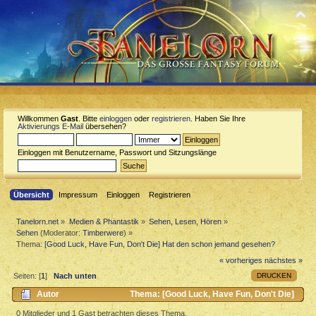
Willkommen
Gast
. Bitte
einloggen
oder
registrieren
. Haben Sie Ihre
Aktivierungs E-Mail
übersehen?
Einloggen mit Benutzername, Passwort und Sitzungslänge
Übersicht
Impressum
Einloggen
Registrieren
Tanelorn.net
»
Medien & Phantastik
»
Sehen, Lesen, Hören
»
Sehen
(Moderator:
Timberwere
) »
Thema:
[Good Luck, Have Fun, Don't Die] Hat den schon jemand gesehen?
« vorheriges
nächstes »
DRUCKEN
Seiten: [
1
]
Nach unten
Autor
Thema: [Good Luck, Have Fun, Don't Die]
Hat den schon jemand gesehen? (Gelesen 974 mal)
0 Mitglieder und 1 Gast betrachten dieses Thema.