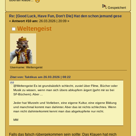
überall klaue...
Gespeichert
Re: [Good Luck, Have Fun, Don't Die] Hat den schon jemand gesehen?
«
Antwort #10 am:
26.03.2026 | 20:09 »
Weltengeist
Username: Weltengeist
Zitat von: Taktikus am 26.03.2026 | 08:22
@Weltengeist Es ist grundsätzlich schlecht, zuviel über Filme, Bücher oder
Musik zu wissen, wenn man sich übers abkupfern ärgert (geht mir so bei
SF-Büchern). Aber ...
Jeder hat Wurzeln und Vorlieben, eine eigene Kultur, eine eigene Bildung
und manchmal kommt man dahinter. Aber das ist nichts schlechtes. Wenn
man nicht dahinterkommt kennt man das abgekupferte nur nicht.
MM
Falls das falsch rübergekommen sein sollte: Das Klauen hat mich