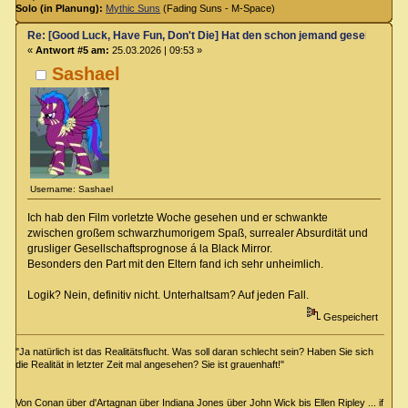
Solo (in Planung):
Mythic Suns
(Fading Suns - M-Space)
Re: [Good Luck, Have Fun, Don't Die] Hat den schon jemand gesehen?
«
Antwort #5 am:
25.03.2026 | 09:53 »
Sashael
Username: Sashael
Ich hab den Film vorletzte Woche gesehen und er schwankte
zwischen großem schwarzhumorigem Spaß, surrealer Absurdität und
grusliger Gesellschaftsprognose á la Black Mirror.
Besonders den Part mit den Eltern fand ich sehr unheimlich.
Logik? Nein, definitiv nicht. Unterhaltsam? Auf jeden Fall.
Gespeichert
"Ja natürlich ist das Realitätsflucht. Was soll daran schlecht sein? Haben Sie sich
die Realität in letzter Zeit mal angesehen? Sie ist grauenhaft!"
Von Conan über d'Artagnan über Indiana Jones über John Wick bis Ellen Ripley ... if