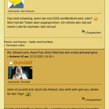
Username: Das Grauen
Das wird schwierig, wenn der erst 2026 veröffentlicht wird, oder?
Mich hat der Trailer aber angesprochen. Ich nehme den mal auf
meine Liste für nächstes Jahr mit auf.
Gespeichert
Humor und Humus – beide sind fruchtbar.
~ Hermann Lahm
Re: [Good Luck, Have Fun, Don't Die] Hat den schon jemand gesehen?
«
Antwort #2 am:
22.11.2025 | 19:16 »
Gondalf
Username: Gondalf
sehe ich ja jetzt erst, durch die Antwort, das sieht sehr geil aus, danke
für den Tipp!
Gespeichert
Ich halte mich freiwillig an Tempo 100 – zumindest in geschlossenen Ortschaften.