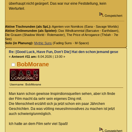
überhaupt nicht geärgert. Das war nur eine Feststellung, kein
Werturteil.
Gespeichert
Aktive Tischrunden (als SpL):
Agenten von Nomikos (Eana - Savage Worlds)
Aktive Onlinerunden (als Spieler):
Das Windkammtal (Barsaive - Earthdawn),
Die Grauen (Shadow World - Rolemaster), The Price of Arrogance (Théah - 7te
See)
Solo (in Planung):
Mythic Suns
(Fading Suns - M-Space)
Re: [Good Luck, Have Fun, Don't Die] Hat den schon jemand gesehen?
«
Antwort #11 am:
8.04.2026 | 13:00 »
BobMorane
Username: BobMorane
Man kann schon gewisse Inspirstionsquellen sehen, aber ich finde
der Film macht da sehr sein eigenes Ding mit.
Die Menschheit erzählt sich ja jetzt schon ein paar Jährchen
Geschichten. Da was völling neues/innovatives zu machen ist jetzt
auch schwierig/unmöglich.
Ich hatte an dem Film sehr viel Spaß!
Gespeichert