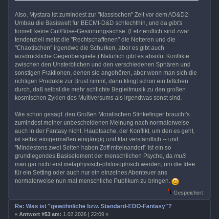
Also, Mystara ist zumindest zur "klassischen" Zeit vor dem AD&D2-
Umbau die Basiswelt für BECMI-D&D schlechthin, und da
gibt's
formell keine Gut/Böse-Gesinnungsachse. (Letztendlich sind zwar
tendenziell meist die "Rechtschaffenen" die Netteren und die
"Chaotischen" irgendwo die Schurken, aber es gibt auch
ausdrückliche Gegenbeispiele.) Natürlich gibt es absolut Konflikte
zwischen den Unsterblichen und den verschiedenen Sphären und
sonstigen Fraktionen, denen sie angehören, aber wenn man sich die
richtigen Produkte zur Brust nimmt, dann klingt schon ein bißchen
durch, daß selbst die mehr schlichte Begleitmusik zu den großen
kosmischen Zyklen des Multiversums als irgendwas sonst sind.
Wie schon gesagt: den Großen Moralischen Stinkefinger braucht's
zumindest meiner unbescheidenen Meinung nach normalerweise
auch in der Fantasy nicht. Hauptsache, der Konflikt, um den es geht,
ist selbst einigermaßen eingängig und klar verständlich -- und
"Mindestens zwei Seiten haben Zoff miteinander!" ist ein so
grundlegendes Basiselement der menschlichen Psyche, da
muß
man gar nicht erst metaphysisch-philosophisch werden, um die Idee
für ein Setting oder auch nur ein einzelnes Abenteuer ans
normalerweise nun mal menschliche Publikum zu bringen.
Gespeichert
Re: Was ist "gewöhnliche bzw. Standard-EDO-Fantasy"?
«
Antwort #53 am:
1.02.2026 | 22:09 »