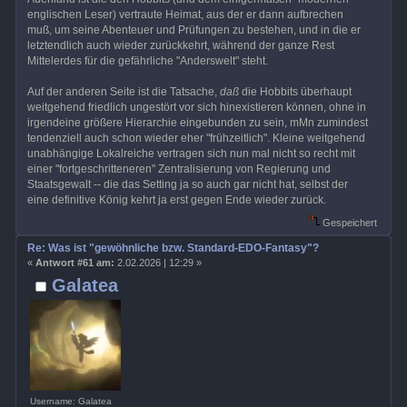
englischen Leser) vertraute Heimat, aus der er dann aufbrechen
muß, um seine Abenteuer und Prüfungen zu bestehen, und in die er
letztendlich auch wieder zurückkehrt, während der ganze Rest
Mittelerdes für die gefährliche "Anderswelt" steht.
Auf der anderen Seite ist die Tatsache,
daß
die Hobbits überhaupt
weitgehend friedlich ungestört vor sich hinexistieren können, ohne in
irgendeine größere Hierarchie eingebunden zu sein, mMn zumindest
tendenziell auch schon wieder eher "frühzeitlich". Kleine weitgehend
unabhängige Lokalreiche vertragen sich nun mal nicht so recht mit
einer "fortgeschritteneren" Zentralisierung von Regierung und
Staatsgewalt -- die das Setting ja so auch gar nicht hat, selbst der
eine definitive König kehrt ja erst gegen Ende wieder zurück.
Gespeichert
Re: Was ist "gewöhnliche bzw. Standard-EDO-Fantasy"?
«
Antwort #61 am:
2.02.2026 | 12:29 »
Galatea
Username: Galatea