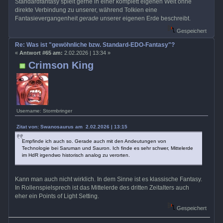
Standardfantasy spielt gerne in einer komplett eigenen Welt ohne
direkte Verbindung zu unserer, während Tolkien eine
Fantasievergangenheit
gerade
unserer eigenen Erde beschreibt.
Gespeichert
Re: Was ist "gewöhnliche bzw. Standard-EDO-Fantasy"?
«
Antwort #65 am:
2.02.2026 | 13:34 »
Crimson King
Username: Stormbringer
Zitat von: Swanosaurus am 2.02.2026 | 13:15
Empfinde ich auch so. Gerade auch mit den Andeutungen von
Technologie bei Saruman und Sauron. Ich finde es sehr schwer, Mittelerde
im HdR irgendwo historisch analog zu verorten.
Kann man auch nicht wirklich. In dem Sinne ist es klassische Fantasy.
In Rollenspielsprech ist das Mittelerde des dritten Zeitalters auch
eher ein Points of Light Setting.
Gespeichert