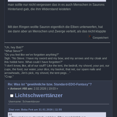
man sollte nur nicht vergessen das in es auch Menschen in Saurons
Hinterland gab, die ihm Widerstand leisteten
Mit den Ringen wollte Sauron eigentlich die Elben unterwerfen, hat
sie dann aber an Menschen und Zwerge verteilt, als das nicht klappte
Gespeichert
“Uh, hey Bob?”
“What Steve?”
“Do you feel like we’ve forgotten anything?”
Sigh. “No Steve. I have my sword and my bow, and my arrows and my cloak and
this hobbit here. What could I have forgotten?”
“I don’t know, like, all of our stuff? Like the tent, the bedroll, my shovel, your pot, our
cups, the food, our water, your dice, my basket, that net, our spare nails and
arrowheads, Jim’s pick, my shovel, the tent-pegs…”
“Crap.”
Re: Was ist "gewöhnliche bzw. Standard-EDO-Fantasy"?
«
Antwort #68 am:
2.02.2026 | 19:03 »
Lichtschwerttänzer
Username: Schwerttänzer
Zitat von: Boba Fett am 31.01.2026 | 11:55