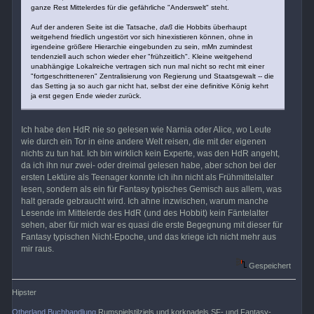
ganze Rest Mittelerdes für die gefährliche "Anderswelt" steht.
Auf der anderen Seite ist die Tatsache,
daß
die Hobbits überhaupt
weitgehend friedlich ungestört vor sich hinexistieren können, ohne in
irgendeine größere Hierarchie eingebunden zu sein, mMn zumindest
tendenziell auch schon wieder eher "frühzeitlich". Kleine weitgehend
unabhängige Lokalreiche vertragen sich nun mal nicht so recht mit einer
"fortgeschritteneren" Zentralisierung von Regierung und Staatsgewalt -- die
das Setting ja so auch gar nicht hat, selbst der eine definitive König kehrt
ja erst gegen Ende wieder zurück.
Ich habe den HdR nie so gelesen wie Narnia oder Alice, wo Leute
wie durch ein Tor in eine andere Welt reisen, die mit der eigenen
nichts zu tun hat. Ich bin wirklich kein Experte, was den HdR angeht,
da ich ihn nur zwei- oder dreimal gelesen habe, aber schon bei der
ersten Lektüre als Teenager konnte ich ihn nicht als Frühmittelalter
lesen, sondern als ein für Fantasy typisches Gemisch aus allem, was
halt gerade gebraucht wird. Ich ahne inzwischen, warum manche
Lesende im Mittelerde des HdR (und des Hobbit) kein Fäntelalter
sehen, aber für mich war es quasi die erste Begegnung mit dieser für
Fantasy typischen Nicht-Epoche, und das kriege ich nicht mehr aus
mir raus.
Gespeichert
Hipster
Otherland Buchhandlung
Rumspielstilziels und korknadels SF- und Fantasy-