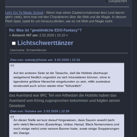
Gespeichert
Let's Go To Magic School
- Wenn man einen Zauberschulroman liest (und davon
gibt's viele), lernt man mit den Charakteren über die Welt und die Magie. In diesem
PbtA-Spiel, spielt ihr um herauszufinden, wie es mit Welt und Magie steht.
Re: Was ist "gewöhnliche EDO-Fantasy"?
«
Antwort #67 am:
2.02.2026 | 15:10 »
Lichtschwerttänzer
Username: Schwerttänzer
Zitat von: nobody@home am 2.02.2026 | 12:16
Auf der anderen Seite ist die Tatsache,
daß
die Hobbits überhaupt
weitgehend friedlich ungestört vor sich hinexistieren können, ohne in
irgendeine größere Hierarchie eingebunden zu sein, mMn zumindest
tendenziell auch schon wieder eher "frühzeitlich".
das Auenland war IIRC Teil von Arthedain die Hobbits haben das
Auenland vom König zugesprochen bekommen und folgten seinen
Gesetzen
Zitat von: Galatea am 2.02.2026 | 12:29
An dieser Stelle sei kurz darauf hingewiesen, dass Sauron sowohl (sehr
sehr viele!) Menschen (Easterlings, Umbar, Harrad, Black Numenorians und
noch einige mehr) unter seinem Banner hatte, sowie einige Gruppierungen
der Zwerge.