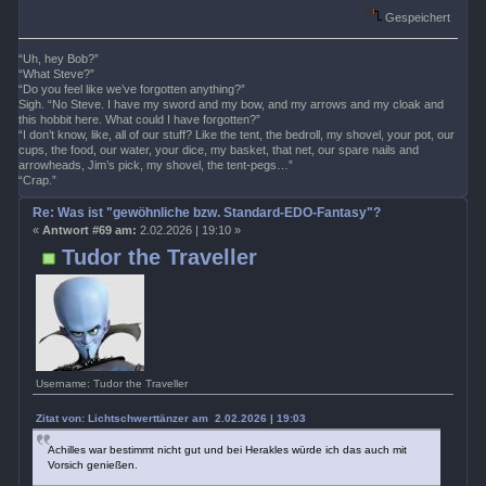
Gespeichert
“Uh, hey Bob?”
“What Steve?”
“Do you feel like we’ve forgotten anything?”
Sigh. “No Steve. I have my sword and my bow, and my arrows and my cloak and
this hobbit here. What could I have forgotten?”
“I don’t know, like, all of our stuff? Like the tent, the bedroll, my shovel, your pot, our
cups, the food, our water, your dice, my basket, that net, our spare nails and
arrowheads, Jim’s pick, my shovel, the tent-pegs…”
“Crap.”
Re: Was ist "gewöhnliche bzw. Standard-EDO-Fantasy"?
«
Antwort #69 am:
2.02.2026 | 19:10 »
Tudor the Traveller
Username: Tudor the Traveller
Zitat von: Lichtschwerttänzer am 2.02.2026 | 19:03
Achilles war bestimmt nicht gut und bei Herakles würde ich das auch mit
Vorsich genießen.