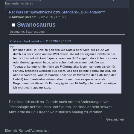
Buchladen in Berlin.
Re: Was ist "gewöhnliche bzw. Standard-EDO-Fantasy"?
«
Antwort #63 am:
2.02.2026 | 13:15 »
Swanosaurus
Username: Swanosaurus
Zitat von: korknadel am 2.02.2026 | 13:09
Ich habe den HdR nie so gelesen wie Narnia oder Alice, wo Leute wie
durch ein Tor in eine andere Welt reisen, die mit der eigenen nichts zu tun
hat. Ich bin wirklich kein Experte, was den HdR angeht, da ich ihn nur zwei-
oder dreimal gelesen habe, aber schon bei der ersten Lektüre als
Teenager konnte ich ihn nicht als Frühmittelalter lesen, sondern als ein für
Fantasy typisches Gemisch aus allem, was halt gerade gebraucht wird. Ich
ahne inzwischen, warum manche Lesende im Mittelerde des HdR (und des
Hobbit) kein Fäntelalter sehen, aber für mich war es quasi die erste
Begegnung mit dieser für Fantasy typischen Nicht-Epoche, und das kriege
ich nicht mehr aus mir raus.
Empfinde ich auch so. Gerade auch mit den Andeutungen von
Technologie bei Saruman und Sauron. Ich finde es sehr schwer,
Mittelerde im HdR irgendwo historisch analog zu verorten.
Gespeichert
Ehemals Rumpel/Achamanian