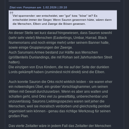
Zitat von: Fonzman am 1.02.2026 | 20:10
Viel spannender: wer entscheidet, wer "gut" bzw. "böse" ist? Es
entscheidet immer der Sieger. Wenn Sauron gewonnen hätte, wären dann
die Menschen, Elben und Zwerge die Bösen gewesen.
An dieser Stelle sei kurz darauf hingewiesen, dass Sauron sowohl
(sehr sehr viele!) Menschen (Easterlings, Umbar, Harrad, Black
Numenorians und noch einige mehr) unter seinem Banner hatte,
sowie einige Gruppierungen der Zwerge.
Auch Sarumans Armee bestand zur Hälfte aus Menschen
(größtenteils Dunlandings, die mit Rohan seit Jahrhunderten Streit
hatten).
Die
einzigen
von Erus Kindern, die nie auf der Seite der dunklen
Lords gekämpft haben (zumindest nicht direkt) sind die Elben.
Auch konnte Sauron die Orks nicht wirklich leiden - sie waren eher
ein notwendiges Übel, ein grober Vorschlaghammer, um seinen
Willen mit Gewalt durchzusetzen. Wenn es aber ans walten und
schalten geht, sind Orks viel zu gewalttätig, unberechenbar und
unzuverlässig. Saurons Lieblingsspezies waren seit jeher die
Menschen, weil sie moralisch verdorben und gleichzeitig penibel
organisiert sein können - genau das richtige Werkzeug für seinen
großen Plan.
Das vierte Zeitalter wäre in jedem Fall das Zeitalter der Menschen