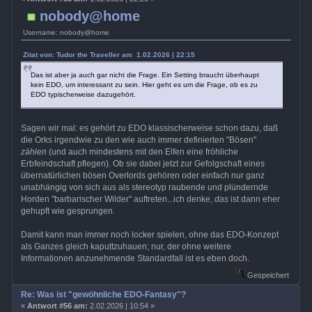
nobody@home
Username: nobody@home
Zitat von: Tudor the Traveller am 1.02.2026 | 22:15
Das ist aber ja auch gar nicht die Frage. Ein Setting braucht überhaupt
kein EDO, um interessant zu sein. Hier geht es um die Frage, ob es zu
EDO typischerweise dazugehört.
Sagen wir mal: es gehört zu EDO klassischerweise schon dazu, daß
die Orks irgendwie zu den wie auch immer definierten "Bösen"
zählen
(und auch mindestens mit den Elfen eine fröhliche
Erbfeindschaft pflegen). Ob sie dabei jetzt zur Gefolgschaft eines
übernatürlichen bösen Overlords gehören oder einfach nur ganz
unabhängig von sich aus als stereotyp raubende und plündernde
Horden "barbarischer Wilder" auftreten...ich denke,
das
ist dann eher
gehupft wie gesprungen.
Damit kann man immer noch locker spielen, ohne das EDO-Konzept
als Ganzes gleich kaputtzuhauen; nur, der ohne weitere
Informationen anzunehmende Standardfall ist es eben doch.
Gespeichert
Re: Was ist "gewöhnliche EDO-Fantasy"?
«
Antwort #56 am:
2.02.2026 | 10:54 »