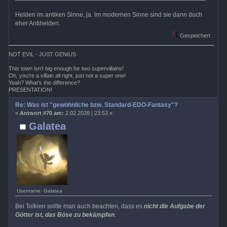
Helden im antiken Sinne, ja. Im modernen Sinne sind sie dann doch
eher Antihelden.
Gespeichert
NOT EVIL - JUST GENIUS
This town isn’t big enough for two supervillains!
Oh, you’re a villain all right, just not a super one!
Yeah? What’s the difference?
PRESENTATION!
Re: Was ist "gewöhnliche bzw. Standard-EDO-Fantasy"?
«
Antwort #70 am:
2.02.2026 | 23:53 »
Galatea
Username: Galatea
Bei Tolkien sollte man auch beachten, dass es
nicht die Aufgabe der
Götter ist, das Böse zu bekämpfen
.