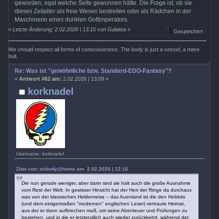
geworden, egal welche Seite gewonnen hätte. Die Frage ist, ob sie
dieses Zeitalter als freie Wesen bestreiten oder als Rädchen in der
Maschinerie eines dunklen Gottimperators.
«
Letzte Änderung: 2.02.2026 | 13:15 von Galatea
»
Gespeichert
We should respect all forms of consciousness. The body is just a vessel, a mere
hull.
Re: Was ist "gewöhnliche bzw. Standard-EDO-Fantasy"?
«
Antwort #62 am:
2.02.2026 | 13:09 »
korknadel
Username: korknadel
Zitat von: nobody@home am 2.02.2026 | 12:16
Die
nun gerade weniger, aber darin sind sie halt auch die große Ausnahme
vom Rest der Welt. In gewisser Hinsicht hat der Herr der Ringe da durchaus
was von der klassischen Heldenreise -- das Auenland ist die den Hobbits
(und dem einigermaßen "modernen" englischen Leser) vertraute Heimat,
aus der er dann aufbrechen muß, um seine Abenteuer und Prüfungen zu
bestehen, und in die er letztendlich auch wieder zurückkehrt, während der