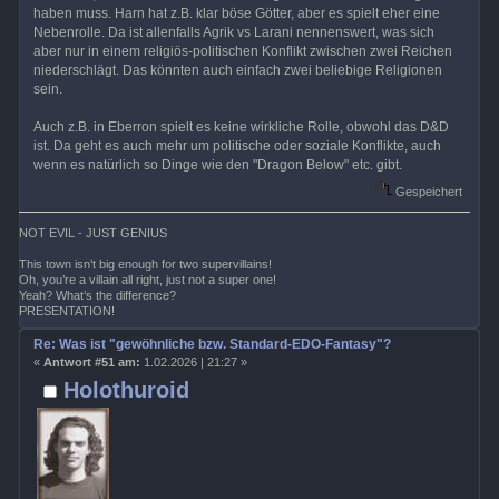
haben muss. Harn hat z.B. klar böse Götter, aber es spielt eher eine
Nebenrolle. Da ist allenfalls Agrik vs Larani nennenswert, was sich
aber nur in einem religiös-politischen Konflikt zwischen zwei Reichen
niederschlägt. Das könnten auch einfach zwei beliebige Religionen
sein.
Auch z.B. in Eberron spielt es keine wirkliche Rolle, obwohl das D&D
ist. Da geht es auch mehr um politische oder soziale Konflikte, auch
wenn es natürlich so Dinge wie den "Dragon Below" etc. gibt.
Gespeichert
NOT EVIL - JUST GENIUS
This town isn’t big enough for two supervillains!
Oh, you’re a villain all right, just not a super one!
Yeah? What’s the difference?
PRESENTATION!
Re: Was ist "gewöhnliche bzw. Standard-EDO-Fantasy"?
«
Antwort #51 am:
1.02.2026 | 21:27 »
Holothuroid