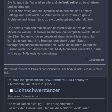
Die Aufgabe der Valar ist zu allererst
die Welt selbst
zu beschützen
und zu erhalten.
Das ist eine völlig andere Dynamik als in den meisten Fantasy-
Settings und stellt auch die Valar teilweise vor ziemlich große
Probleme und Fragen (u.a. ob sie überhaupt eingreifen
dürfen
).
Und schaut man sich mal an was passiert ist als die Valar nach
Mittelerde kamen um Melkor zu stürzen (die komplette Westküste wo
die Elben lebten wurde so verwüstet, dass sie im Meer versunken
ist), dann kann man ihre Hemmungen direkt gegen Sauron
vorzugehen absolut nachvollziehen. Wenn die in ihrem Kampf mit
Sauron auch noch alles östlich der Misty Mountains versenken, dann
wird es auf Mittelerde verdammt eng.
Gespeichert
We should respect all forms of consciousness. The body is just a vessel, a mere
hull.
Re: Was ist "gewöhnliche bzw. Standard-EDO-Fantasy"?
«
Antwort #71 am:
3.02.2026 | 05:55 »
Lichtschwerttänzer
Username: Schwerttänzer
Die Valar kamen nicht ggf Tulkas ausgenommen.
Sie schickten Eonwe und Elfen um die Noldor zu evakuieren