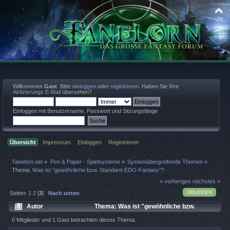
Willkommen
Gast
. Bitte
einloggen
oder
registrieren
. Haben Sie Ihre
Aktivierungs E-Mail
übersehen?
Einloggen mit Benutzername, Passwort und Sitzungslänge
Übersicht
Impressum
Einloggen
Registrieren
Tanelorn.net
»
Pen & Paper - Spielsysteme
»
Systemübergreifende Themen
»
Thema:
Was ist "gewöhnliche bzw. Standard-EDO-Fantasy"?
« vorheriges
nächstes »
DRUCKEN
Seiten:
1
2
[
3
]
Nach unten
Autor
Thema: Was ist "gewöhnliche bzw.
Standard-EDO-Fantasy"? (Gelesen 5665 mal)
0 Mitglieder und 1 Gast betrachten dieses Thema.