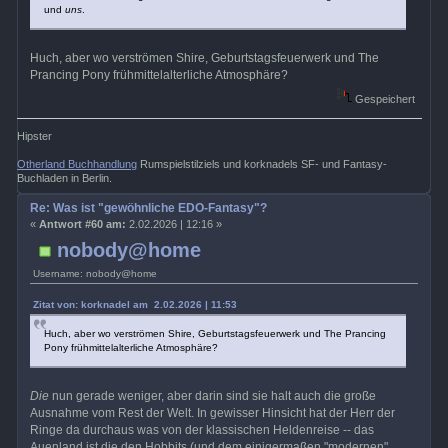
und
uns
.
Huch, aber wo verströmen Shire, Geburtstagsfeuerwerk und The
Prancing Pony frühmittelalterliche Atmosphäre?
Gespeichert
Hipster
Otherland Buchhandlung
Rumspielstilziels und korknadels SF- und Fantasy-
Buchladen in Berlin.
Re: Was ist "gewöhnliche EDO-Fantasy"?
«
Antwort #60 am:
2.02.2026 | 12:16 »
nobody@home
Username: nobody@home
Zitat von: korknadel am 2.02.2026 | 11:53
Huch, aber wo verströmen Shire, Geburtstagsfeuerwerk und The Prancing
Pony frühmittelalterliche Atmosphäre?
Die
nun gerade weniger, aber darin sind sie halt auch die große
Ausnahme vom Rest der Welt. In gewisser Hinsicht hat der Herr der
Ringe da durchaus was von der klassischen Heldenreise -- das
Auenland ist die den Hobbits (und dem einigermaßen "modernen"