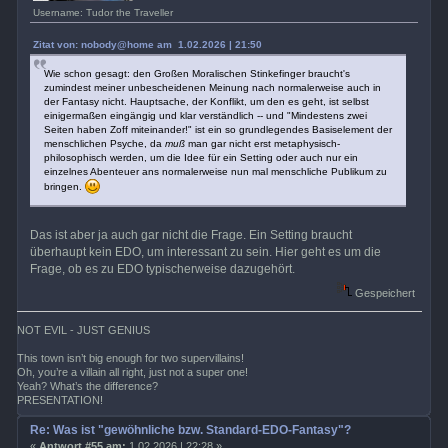
Username: Tudor the Traveller
Zitat von: nobody@home am 1.02.2026 | 21:50
Wie schon gesagt: den Großen Moralischen Stinkefinger braucht's
zumindest meiner unbescheidenen Meinung nach normalerweise auch in
der Fantasy nicht. Hauptsache, der Konflikt, um den es geht, ist selbst
einigermaßen eingängig und klar verständlich -- und "Mindestens zwei
Seiten haben Zoff miteinander!" ist ein so grundlegendes Basiselement der
menschlichen Psyche, da
muß
man gar nicht erst metaphysisch-
philosophisch werden, um die Idee für ein Setting oder auch nur ein
einzelnes Abenteuer ans normalerweise nun mal menschliche Publikum zu
bringen.
Das ist aber ja auch gar nicht die Frage. Ein Setting braucht
überhaupt kein EDO, um interessant zu sein. Hier geht es um die
Frage, ob es zu EDO typischerweise dazugehört.
Gespeichert
NOT EVIL - JUST GENIUS
This town isn’t big enough for two supervillains!
Oh, you’re a villain all right, just not a super one!
Yeah? What’s the difference?
PRESENTATION!
Re: Was ist "gewöhnliche bzw. Standard-EDO-Fantasy"?
«
Antwort #55 am:
1.02.2026 | 22:28 »