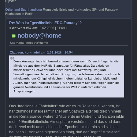
Hipster
Otherland Buchhandlung
Rumspielstilziels und korknadels SF- und Fantasy-
Buchladen in Berlin.
Re: Was ist "gewöhnliche EDO-Fantasy"?
«
Antwort #57 am:
2.02.2026 | 11:04 »
nobody@home
Username: nobody@home
Zitat von: korknadel am 2.02.2026 | 10:54
Diese Aussage finde ich bemerkenswert, denn wenn Du mich fragst, ist die
Mittelerde aus dem HdR die Blaupause für Fäntelalter. Da existieren
mittelalterliche Schwerter (und noch nicht mal Schwarzpulver) und
Vorstellungen von Herrschaft und Königtum, die teilweise extrem stark nach
mittelalterlichem Königsheil riechen, neben britischer Landlebenidylle und
Ausbrüchen von Industrialisierung. Genau diesem Schema folgen doch die
ganzen Aventuriens und Faeruns dieser Welt in unterschiedlichen
Ausprägungen.
Das "traditionelle Fäntelalter", wie wir es im Rollenspiel kennen, ist
halt zumindest insgesamt näher am Spätmittelalter bis gleich hinein
in die Renaissance, während Mittelerde im Großen und Ganzen mMn
mehr
früh
mittelalterliche Atmosphäre verströmt -- und das sind dann
doch zwei recht unterschiedliche Epochen. Immerhin sind sich die
heutigen Historiker einigermaßen einig, daß der Begriff "Mittelalter"