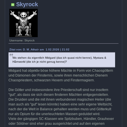
Skyrock
Username: Skyrock
Zitat von: D. M_Athair am 1.02.2026 | 21:02
Wo stehen da eigentlich Midgard (das ich quasi nicht kenne), Mystara &
Hârnworld (die ich je nicht genug kenne)?
Midgard hat objektiv böse höhere Mächte in Form von Chaosgöttern
und Dämonen der Finsternis, sowie ihren menschlichen Dienern
Chaospriestern, schwarzen Hexern und Finstermagiern.
Die Götter und insbesondere ihre Priesterschaft sind nur insofern
"gut", als dass sie sich diesen finsteren Mächten entgegenstellen.
Die Druiden und die mit ihnen verbundenen magischen Heiler (die
man auch als "gut" lesen könnte) haben eine sehr eigene Weltsicht,
nach der die Welt in Balance gehalten werden muss und Götterkult
nur als Opium für die unerleuchteten Massen geduldet wird.
Viele der gängigen SC-Klassen wie Spitzbuben, Händler, Grauhexer
oder Söldner sind eher grau ausgerichtet und auf den eigenen