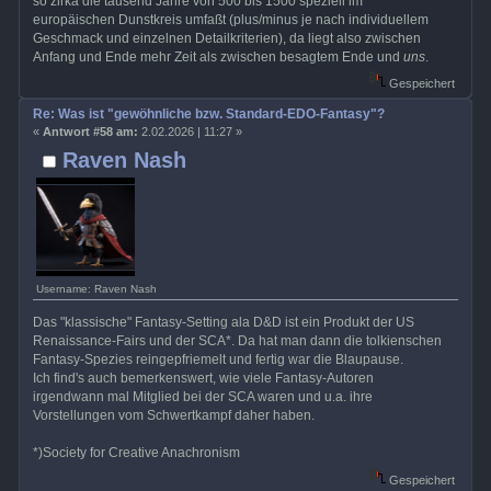
so zirka die tausend Jahre von 500 bis 1500 speziell im
europäischen Dunstkreis umfaßt (plus/minus je nach individuellem
Geschmack und einzelnen Detailkriterien), da liegt also zwischen
Anfang und Ende mehr Zeit als zwischen besagtem Ende und
uns
.
Gespeichert
Re: Was ist "gewöhnliche bzw. Standard-EDO-Fantasy"?
«
Antwort #58 am:
2.02.2026 | 11:27 »
Raven Nash
Username: Raven Nash
Das "klassische" Fantasy-Setting ala D&D ist ein Produkt der US
Renaissance-Fairs und der SCA*. Da hat man dann die tolkienschen
Fantasy-Spezies reingepfriemelt und fertig war die Blaupause.
Ich find's auch bemerkenswert, wie viele Fantasy-Autoren
irgendwann mal Mitglied bei der SCA waren und u.a. ihre
Vorstellungen vom Schwertkampf daher haben.
*)Society for Creative Anachronism
Gespeichert