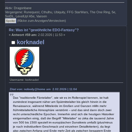
Aktiv: Dragonbane
Vergangene: Runequest, Cthulhu, Ubiquity, FFG StarWars, The One Ring, 5e,
SotDL, LevelUp! A5e, Vaesen
(Klicke zum Anzeigen/Verstecken)
Re: Was ist "gewöhnliche EDO-Fantasy"?
«
Antwort #59 am:
2.02.2026 | 11:53 »
korknadel
Username: korknadel
Zitat von: nobody@home am 2.02.2026 | 11:04
Das "traditionelle Fäntelalter", wie wir es im Rollenspiel kennen, ist halt
zumindest insgesamt näher am Spätmittelalter bis gleich hinein in die
Renaissance, während Mittelerde im Großen und Ganzen mMn mehr
früh
mittelalterliche Atmosphäre verströmt -- und das sind dann doch zwei
recht unterschiedliche Epochen. Immerhin sind sich die heutigen Historiker
einigermaßen einig, daß der Begriff "Mittelalter" so zirka die tausend Jahre
von 500 bis 1500 speziell im europäischen Dunstkreis umfaßt (plus/minus
je nach individuellem Geschmack und einzelnen Detailkriterien), da liegt
also zwischen Anfang und Ende mehr Zeit als zwischen besagtem Ende