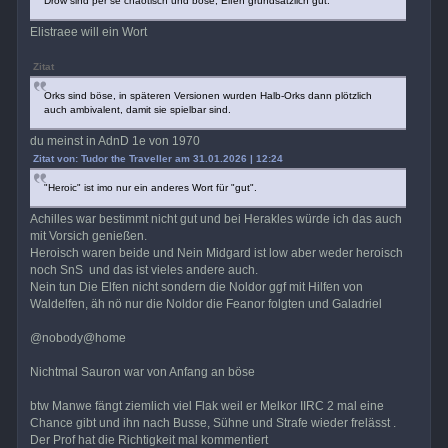
Drow sind per se chaotisch und böse, Elfen grundsätzlich gut.
Elistraee will ein Wort
Zitat
Orks sind böse, in späteren Versionen wurden Halb-Orks dann plötzlich
auch ambivalent, damit sie spielbar sind.
du meinst in AdnD 1e von 1970
Zitat von: Tudor the Traveller am 31.01.2026 | 12:24
"Heroic" ist imo nur ein anderes Wort für "gut".
Achilles war bestimmt nicht gut und bei Herakles würde ich das auch
mit Vorsich genießen.
Heroisch waren beide und Nein Midgard ist low aber weder heroisch
noch SnS und das ist vieles andere auch.
Nein tun Die Elfen nicht sondern die Noldor ggf mit Hilfen von
Waldelfen, äh nö nur die Noldor die Feanor folgten und Galadriel
@nobody@home
Nichtmal Sauron war von Anfang an böse
btw Manwe fängt ziemlich viel Flak weil er Melkor IIRC 2 mal eine
Chance gibt und ihn nach Busse, Sühne und Strafe wieder frelässt .
Der Prof hat die Richtigkeit mal kommentiert