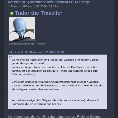
Re: Was ist "gewöhnliche bzw. Standard-EDO-Fantasy"?
«
Antwort #50 am:
1.02.2026 | 21:22 »
Tudor the Traveller
Username: Tudor the Traveller
Zitat von: D. M_Athair am 1.02.2026 | 21:02
Da möchte ich nachhaken und fragen: Bei welchen SF/Fantasy-Genres
gehört das gar nicht dazu?
(In meinen Augen kann man nämlich ais Elric als Gut/Böse-Geschichte
framen, mit der Mäßigkeit als das gute Prinzip und einseitig Chaos oder
Ordnung als böse.)
Schließlich muss ja für ein Abgrenzungsmerkmal nachgewiesen werden,
dass es definitorischen Stellenwert hat ... und nicht einfach bloß da ist oder
als vorliegend verstanden werden kann.
Wo stehen da eigentlich Midgard (das ich quasi nicht kenne), Mystara &
Hârnworld (die ich je nicht genug kenne)?
Ich meine, dass der Konflikt schon eine gewisse Rolle im Setting