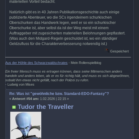
materiellen Vorteil bedacht.
Natürlich gibt es in 40 Jahren Publikationsgeschichte auch einige
publizierte Abenteuer, wo die SCs irgendeinem schurkischen
Oberschurken das Handwerk legen, weil er so ein schurkischer
Oberschurke ist, aber selbst da ist der Weg meist mit einem
Auftraggeber mit zugesicherten materiellen Belohnungen gepflastert.
(Was auch den Midgard-Regeln geschuldet ist, wo ein ständiger
Geldzufluss für die Charakterverbesserung notwendig ist.)
Gespeichert
Aus der Höhle des Schwarzwaldschrates
- Mein Rollenspielblog
Ein freier Mensch muss es ertragen können, dass seine Mitmenschen anders
handeln und anders leben, als er es für richtig hält, und muss es sich abgewöhnen,
sobald ihm etwas nicht gefällt, nach der Polizei zu rufen.
- Ludwig von Mises
Re: Was ist "gewöhnliche bzw. Standard-EDO-Fantasy"?
«
Antwort #54 am:
1.02.2026 | 22:15 »
Tudor the Traveller