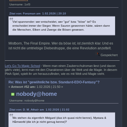
Username: 1of3
Zitat von: Fonzman am 1.02.2026 | 20:10
Viel spannender: wer entscheidet, wer "gut" bzw. "böse" ist? Es
entscheidet immer der Sieger. Wenn Sauron gewonnen hätte, wären dann
die Menschen, Elben und Zwerge die Bösen gewesen.
Mistborn, The Final Empire. Wer da böse ist, ist ziemlich klar. Und es
ist nicht die umtriebige Diebestruppe, die eine Revolution anzettelt.
Gespeichert
Let's Go To Magic School
- Wenn man einen Zauberschulroman liest (und davon
gibt's viele), lernt man mit den Charakteren über die Welt und die Magie. In diesem
PbtA-Spiel, spielt ihr um herauszufinden, wie es mit Welt und Magie steht.
Re: Was ist "gewöhnliche bzw. Standard-EDO-Fantasy"?
«
Antwort #52 am:
1.02.2026 | 21:50 »
nobody@home
Username: nobody@home
Zitat von: D. M_Athair am 1.02.2026 | 21:02
Wo stehen da eigentlich Midgard (das ich quasi nicht kenne), Mystara &
Hârnworld (die ich je nicht genug kenne)?