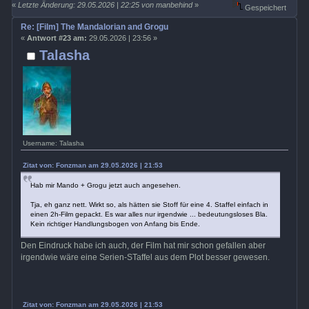
«
Letzte Änderung: 29.05.2026 | 22:25 von manbehind
»
Gespeichert
Re: [Film] The Mandalorian and Grogu
«
Antwort #23 am:
29.05.2026 | 23:56 »
Talasha
Username: Talasha
Zitat von: Fonzman am 29.05.2026 | 21:53
Hab mir Mando + Grogu jetzt auch angesehen.
Tja, eh ganz nett. Wirkt so, als hätten sie Stoff für eine 4. Staffel einfach in
einen 2h-Film gepackt. Es war alles nur irgendwie ... bedeutungsloses Bla.
Kein richtiger Handlungsbogen von Anfang bis Ende.
Den Eindruck habe ich auch, der Film hat mir schon gefallen aber
irgendwie wäre eine Serien-STaffel aus dem Plot besser gewesen.
Zitat von: Fonzman am 29.05.2026 | 21:53