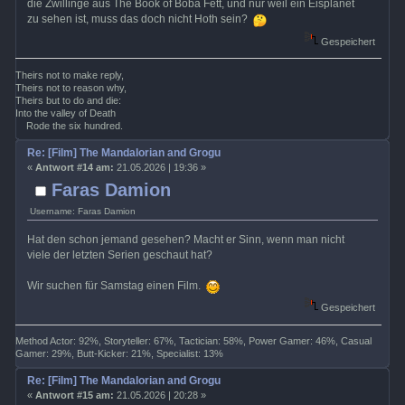
die Zwillinge aus The Book of Boba Fett, und nur weil ein Eisplanet
zu sehen ist, muss das doch nicht Hoth sein?
Gespeichert
Theirs not to make reply,
Theirs not to reason why,
Theirs but to do and die:
Into the valley of Death
Rode the six hundred.
Re: [Film] The Mandalorian and Grogu
«
Antwort #14 am:
21.05.2026 | 19:36 »
Faras Damion
Username: Faras Damion
Hat den schon jemand gesehen? Macht er Sinn, wenn man nicht
viele der letzten Serien geschaut hat?
Wir suchen für Samstag einen Film.
Gespeichert
Method Actor: 92%, Storyteller: 67%, Tactician: 58%, Power Gamer: 46%, Casual
Gamer: 29%, Butt-Kicker: 21%, Specialist: 13%
Re: [Film] The Mandalorian and Grogu
«
Antwort #15 am:
21.05.2026 | 20:28 »