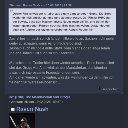
Zitat von: Raven Nash am 19.02.2026 | 07:58
Diesen
Film verweigere ich aber aus einem ganz anderen Grund: Die Serie
wurde für mich absolut gut und rund abgeschlossen. Der Film ist IMHO nur
der Beweis, dass den Machern nichts Neues mehr einfällt, und sie mit den
letzten gelungenen Figuren nochmal Geld machen wollen. Darauf deuten
auch die Auftritte der letzten verbliebenen Rebels-Figuren hin.
Das ist bei mir auch so, ich fange mittlerweile an, Sachen nicht mehr
weiter zu schauen, wenn es für mich fertig sind.
Deshalb auch nicht die dritte Staffel vom Mandalorian angesehen
(Indiana Jones 5 ist auch so ein Kandidat).
Was mich beim Trailer hier dann wieder anspricht: Dass thematisiert
wird das Grogu viel Älter wird als der Mandalorian, das könntne
tatsächlich interessante Fragestellungen sein.
Von daher werde ich abwarten, was die Meinungen zu dem Film von
meinen Star Wars Freunden ist....
Gespeichert
Re: [Film] The Mandalorian and Grogu
«
Antwort #5 am:
19.02.2026 | 09:57 »
Raven Nash