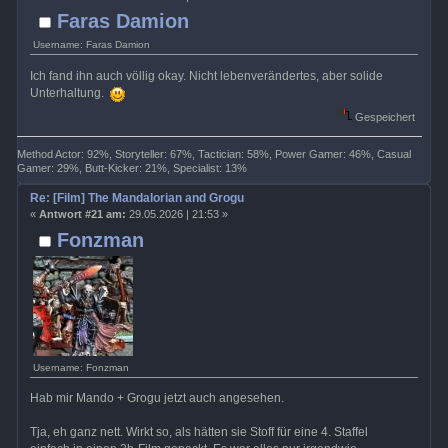
Faras Damion
Username: Faras Damion
Ich fand ihn auch völlig okay. Nicht lebenverändertes, aber solide
Unterhaltung.
Gespeichert
Method Actor: 92%, Storyteller: 67%, Tactician: 58%, Power Gamer: 46%, Casual
Gamer: 29%, Butt-Kicker: 21%, Specialist: 13%
Re: [Film] The Mandalorian and Grogu
«
Antwort #21 am:
29.05.2026 | 21:53 »
Fonzman
Username: Fonzman
Hab mir Mando + Grogu jetzt auch angesehen.
Tja, eh ganz nett. Wirkt so, als hätten sie Stoff für eine 4. Staffel