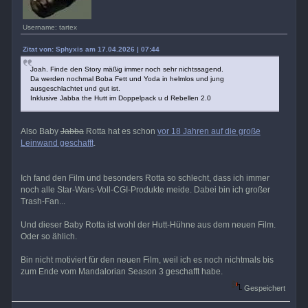
Username: tartex
Zitat von: Sphyxis am 17.04.2026 | 07:44
Joah. Finde den Story mäßig immer noch sehr nichtssagend.
Da werden nochmal Boba Fett und Yoda in helmlos und jung
ausgeschlachtet und gut ist.
Inklusive Jabba the Hutt im Doppelpack u d Rebellen 2.0
Also Baby
Jabba
Rotta hat es schon
vor 18 Jahren auf die große
Leinwand geschafft
.
Ich fand den Film und besonders Rotta so schlecht, dass ich immer
noch alle Star-Wars-Voll-CGI-Produkte meide. Dabei bin ich großer
Trash-Fan...
Und dieser Baby Rotta ist wohl der Hutt-Hühne aus dem neuen Film.
Oder so ählich.
Bin nicht motiviert für den neuen Film, weil ich es noch nichtmals bis
zum Ende vom Mandalorian Season 3 geschafft habe.
Gespeichert