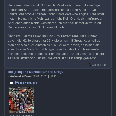
Und genau das war M+G für mich. Mittelmäßig. Zwei mittelmäßige
Folgen der Serie, zusammengeschnitten für einen Kinofilm. Gute
Effekte. Paar coole Szenen. Story, Charaktere - belanglos. Kreativität
- kaum bis gar nicht. Mehr war es nicht. Kein Grund, sich aufzuregen.
Aber eben auch nichts, was nicht auch ein paar unmotivierte Tatort-
Regisseure aus dem Stoff gemacht hätten.
Übrigens: Bei mir saßen im Kino 20% Erwachsene, 80% Kinder,
davon die Hälfte eher unter 12, viele schön mit Grogu-Kuscheltier.
Man darf also auch einfach nicht außer acht lassen, dass man als
erwachsener Mensch und langjähriger Fan des Franchises einfach
nicht mehr die Zielgruppe ist. Für uns gab es Andor. Ansonsten bleibt
es beim Dictum von Lucas: Star Wars ist für Elfjährige gemacht.
Gespeichert
Re: [Film] The Mandalorian and Grogu
«
Antwort #25 am:
30.05.2026 | 08:41 »
Fonzman
Username: Fonzman