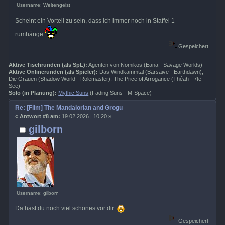
Username: Weltengeist
Scheint ein Vorteil zu sein, dass ich immer noch in Staffel 1
rumhänge
Gespeichert
Aktive Tischrunden (als SpL):
Agenten von Nomikos (Eana - Savage Worlds)
Aktive Onlinerunden (als Spieler):
Das Windkammtal (Barsaive - Earthdawn),
Die Grauen (Shadow World - Rolemaster), The Price of Arrogance (Théah - 7te
See)
Solo (in Planung):
Mythic Suns
(Fading Suns - M-Space)
Re: [Film] The Mandalorian and Grogu
«
Antwort #8 am:
19.02.2026 | 10:20 »
gilborn
Username: gilborn
Da hast du noch viel schönes vor dir
Gespeichert