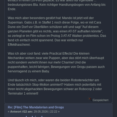
einfach in einen 2h-Film gepackt. Es war alles nur irgendwie ...
bedeutungsloses Bla. Kein richtiger Handlungsbogen von Anfang bis
Ende.
Was mich aber besonders gestört hat: Mando ist jetzt voll der
Superman. Gabs z.B. in Staffel 1 noch diese Folge, wo er mit Cara
Dune ein Dorf vor Überfällen schützen will und sagt "Auf diesem
ganzen Planeten gibt es nichts, was einen AT-ST aufhalten könnte",
so zerlegt er im Film schon im Prolog 3 AT-AT Walker problemlos. Das
fand ich einfach nicht spannend. Das war einfach nur
Effekthascherei.
Was ich aber cool fand: viele Practical Effects! Die kleinen
Mechaniker wirken zwar wie Puppen, aber das stört mich überhaupt
nicht sondern verleiht ihnen nur mehr Charme! Und die
puppenhaften, leicht fahrigen, Bewegungen von Grogu passen auch
hervorragend zu einem Baby.
Und täusch ich mich, oder waren die beiden Roboterwächter am
Ende tatsächlich Stop-Motion animiert? Haben mich jedenfalls mit
ihren leicht abgehackten Bewegungen schwer an Robocop 2 oder
Terminator 1 erinnert!
Gespeichert
Re: [Film] The Mandalorian and Grogu
«
Antwort #22 am:
29.05.2026 | 22:22 »