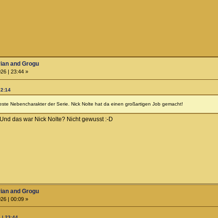
rian and Grogu
26 | 23:44 »
22:14
este Nebencharakter der Serie. Nick Nolte hat da einen großartigen Job gemacht!
 Und das war Nick Nolte? Nicht gewusst :-D
rian and Grogu
26 | 00:09 »
 | 23:44