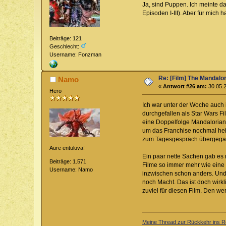
Ja, sind Puppen. Ich meinte da
Episoden I-III). Aber für mic
Beiträge: 121
Geschlecht:
Username: Fonzman
Re: [Film] The Mandalo
Namo
«
Antwort #26 am:
30.05.2
Hero
Ich war unter der Woche auch 
durchgefallen als Star Wars Fi
eine Doppelfolge Mandaloriane
um das Franchise nochmal hei
zum Tagesgespräch übergegang
Aure entuluva!
Ein paar nette Sachen gab es na
Beiträge: 1.571
Filme so immer mehr wie eine G
Username: Namo
inzwischen schon anders. Und 
noch Macht. Das ist doch wirkl
zuviel für diesen Film. Den w
Meine Thread zur Rückkehr ins Ro