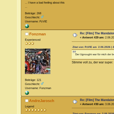
... I have a bad feeling about this
...
Beiträge: 268
Geschlecht:
Username: PzVIE
Re: [Film] The Mandalo
Fonzman
«
Antwort #29 am:
2.06.20
Experienced
Zitat von: PzVIE am 2.06.2026 | 
Der Ugnought war für mich der b
Stimme voll zu, der war super.
Beiträge: 121
Geschlecht:
Username: Fonzman
Re: [Film] The Mandalo
AndreJarosch
«
Antwort #30 am:
3.06.20
Legend
Zitat von: Fonzman am 2.06.2026