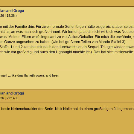
rian and Grogu
26 | 18:36 »
 mit der Familie drin. Für zwei normale Serienfolgen hätte es gereicht, aber selbs
 nichts, an was man sich groß erinnert. Wir lernen ja auch nicht wirklich was Ne
h was. Meinen Eltern war's ingesamt zu viel Action/Geballer. Für mich die erwähnte,
as Ganze angesehen zu haben (wie bei größeren Teilen von Mando Staffel 3).
Staffel 1 und 2 kam bei mir nach der durchwachsenen Sequel-Trilogie wieder etwa
nach wie vor großartig und auch den Ugnaught mochte ich). Das hat sich mittlerweile 
ait! ... like dual flamethrowers and beer.
rian and Grogu
26 | 22:14 »
 beste Nebencharakter der Serie. Nick Nolte hat da einen großartigen Job gemacht