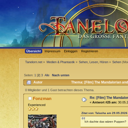
Übersicht
Impressum
Einloggen
Registrieren
Tanelorn.net
»
Medien & Phantastik
»
Sehen, Lesen, Hören
»
Sehen
(Mod
Seiten:
1
[
2
]
3
Alle
Nach unten
Autor
Thema: [Film] The Mandalorian an
0 Mitglieder und 1 Gast betrachten dieses Thema.
Re: [Film] The Mandalo
Fonzman
«
Antwort #25 am:
30.05.2
Experienced
Zitat von: Talasha am 29.05.2026 
Ich dachte das wären Puppen?