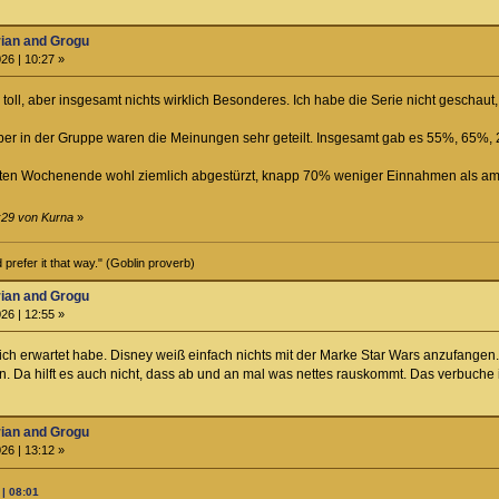
rian and Grogu
26 | 10:27 »
l toll, aber insgesamt nichts wirklich Besonderes. Ich habe die Serie nicht geschau
er in der Gruppe waren die Meinungen sehr geteilt. Insgesamt gab es 55%, 65%
eiten Wochenende wohl ziemlich abgestürzt, knapp 70% weniger Einnahmen als am ers
:29 von Kurna
»
prefer it that way." (Goblin proverb)
rian and Grogu
26 | 12:55 »
ich erwartet habe. Disney weiß einfach nichts mit der Marke Star Wars anzufangen.
. Da hilft es auch nicht, dass ab und an mal was nettes rauskommt. Das verbuche i
rian and Grogu
26 | 13:12 »
| 08:01