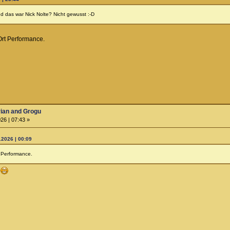
nd das war Nick Nolte? Nicht gewusst :-D
Ort Performance.
rian and Grogu
26 | 07:43 »
.2026 | 00:09
t Performance.
r