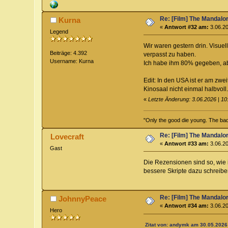
Re: [Film] The Mandalo
Kurna
«
Antwort #32 am:
3.06.20
Legend
Wir waren gestern drin. Visuel
Beiträge: 4.392
verpasst zu haben.
Username: Kurna
Ich habe ihm 80% gegeben, ab
Edit: In den USA ist er am zw
Kinosaal nicht einmal halbvoll.
«
Letzte Änderung: 3.06.2026 | 10
"Only the good die young. The bad 
Re: [Film] The Mandalo
Lovecraft
«
Antwort #33 am:
3.06.20
Gast
Die Rezensionen sind so, wie 
bessere Skripte dazu schreiben
Re: [Film] The Mandalo
JohnnyPeace
«
Antwort #34 am:
3.06.20
Hero
Zitat von: andymk am 30.05.2026 