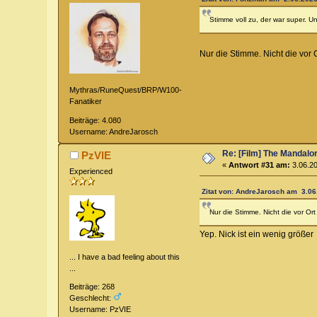
Stimme voll zu, der war super. U
Nur die Stimme. Nicht die vor 
Mythras/RuneQuest/BRP/W100-
Fanatiker
Beiträge: 4.080
Username: AndreJarosch
Re: [Film] The Mandalo
PzVIE
«
Antwort #31 am:
3.06.20
Experienced
Zitat von: AndreJarosch am 3.06
Nur die Stimme. Nicht die vor Or
Yep. Nick ist ein wenig größe
... I have a bad feeling about this
...
Beiträge: 268
Geschlecht:
Username: PzVIE