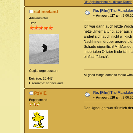
Die Spielberichte zu dieser Runde
Re: [Film] The Mandalo
schneeland
«
Antwort #27 am:
2.06.20
Administrator
Titan
Ich war dann auch letzte Woche
nette Unterhaltung, aber auch
ändert sich auch nicht wirklic
Nachhinein drüber geärgert, d
Schade eigentlich! Mit Mando 
imperialen Offizier finde ich 
einfach "durch".
Cogito ergo possum
All good things come to those who w
Beiträge: 15.447
Username: schneeland
Re: [Film] The Mandalo
PzVIE
«
Antwort #28 am:
2.06.20
Experienced
Der Ugnought war für mich der