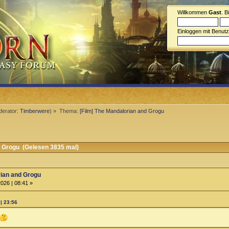
Willkommen
Gast
. B
Einloggen mit Benut
erator:
Timberwere
) »
Thema:
[Film] The Mandalorian and Grogu
d Grogu (Gelesen 3835 mal)
rian and Grogu
026 | 08:41 »
| 23:56