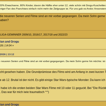
20% Erwachsene, 80% Kinder, davon die Hälfte eher unter 12, viele schön mit Grogu-Kuscheltier.
ger Fan des Franchises einfach nicht mehr die Zielgruppe ist. Für uns gab es Andor. Ansonsten b
 die neueren Serien und Filme sind an mir vorbei gegeangen. Da mein Sohn gerne h
 haben?
IGA-GEWINNER 2009/10, 2016/17, 2017/18 und 2022/23
rian and Grogu
26 | 14:04 »
2026 | 13:12
ie neueren Serien und Filme sind an mir vorbei gegegangen. Da mein Sohn gerne hin möchte: ist 
icht gesehen haben. Die Grundprämisse des Films wird am Anfang in zwei kurzen T
ab 12. Brutal ist der nicht. Es gibt einige Star Wars-typische Monster. Da kann ich
 habe ich die ersten beiden Star Wars Filme mit 10 oder 11 geguckt. Bei "Die Rückkeh
. Das war für mich iwie traumatisch ^^)
rian and Grogu