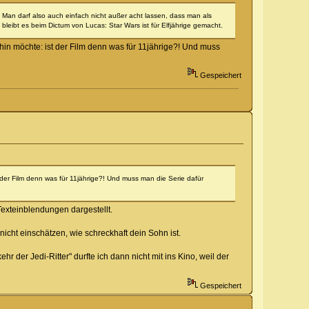
 Man darf also auch einfach nicht außer acht lassen, dass man als
leibt es beim Dictum von Lucas: Star Wars ist für Elfjährige gemacht.
in möchte: ist der Film denn was für 11jährige?! Und muss
Gespeichert
der Film denn was für 11jährige?! Und muss man die Serie dafür
exteinblendungen dargestellt.
 nicht einschätzen, wie schreckhaft dein Sohn ist.
r der Jedi-Ritter" durfte ich dann nicht mit ins Kino, weil der
Gespeichert