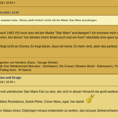
26 | 16:53 »
06.2026 | 12:55
 erwartet habe. Disney weiß einfach nichts mit der Marke Star Wars anzufangen.
nach 1983 (!!!) noch was mit der Marke "Star Wars" anzufangen? Ich erinnere mich
rien, bei denen "ein blindes Huhn findet auch mal ein Korn" ebenfalls eine ganz 
liegt nicht an Disney. Es liegt daran, dass wir keine 15 mehr sind, aber das partout
genten von Nomikos (Eana - Savage Worlds)
r):
Das Windkammtal (Barsaive - Earthdawn), Die Grauen (Shadow World - Rolemaster), The 
Fading Suns - M-Space)
rian and Grogu
26 | 16:59 »
rvoll unkritischer Star-Wars-Fan zu sein, der sich in dieser Hinsicht nie groß wei
r Wars Resistance, Ewok-Filme, Clone Wars, egal, her damit
 Status eines 15jährigen hinaus entwickeln zu wollen, das ist pure Zeitverschw