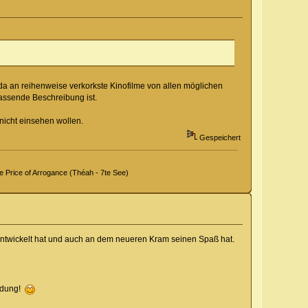
 da an reihenweise verkorkste Kinofilme von allen möglichen
passende Beschreibung ist.
 nicht einsehen wollen.
Gespeichert
Price of Arrogance (Théah - 7te See)
terentwickelt hat und auch an dem neueren Kram seinen Spaß hat.
endung!