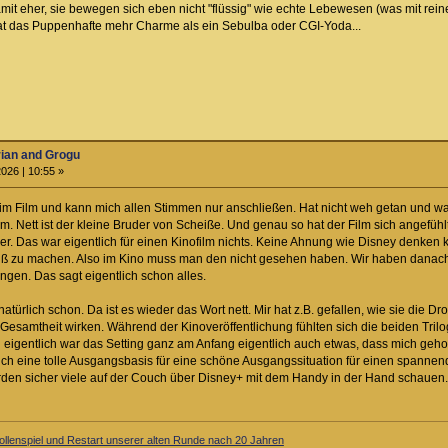
mit eher, sie bewegen sich eben nicht "flüssig" wie echte Lebewesen (was mit rein
h hat das Puppenhafte mehr Charme als ein Sebulba oder CGI-Yoda...
rian and Grogu
026 | 10:55 »
im Film und kann mich allen Stimmen nur anschließen. Hat nicht weh getan und w
lm. Nett ist der kleine Bruder von Scheiße. Und genau so hat der Film sich angefüh
r. Das war eigentlich für einen Kinofilm nichts. Keine Ahnung wie Disney denken k
ß zu machen. Also im Kino muss man den nicht gesehen haben. Wir haben danach 
en. Das sagt eigentlich schon alles.
türlich schon. Da ist es wieder das Wort nett. Mir hat z.B. gefallen, wie sie die D
esamtheit wirken. Während der Kinoveröffentlichung fühlten sich die beiden Trilogi
eigentlich war das Setting ganz am Anfang eigentlich auch etwas, dass mich geho
ich eine tolle Ausgangsbasis für eine schöne Ausgangssituation für einen spannende
erden sicher viele auf der Couch über Disney+ mit dem Handy in der Hand schauen.
llenspiel und Restart unserer alten Runde nach 20 Jahren