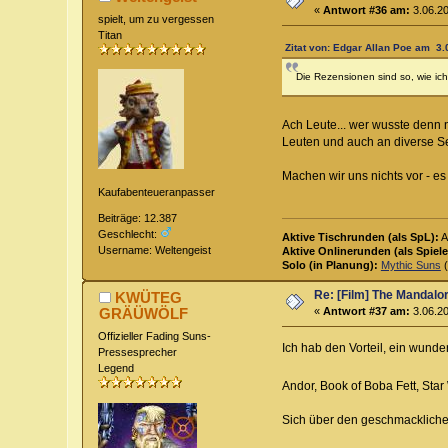
«
Antwort #36 am:
3.06.20
spielt, um zu vergessen
Titan
Zitat von: Edgar Allan Poe am 3.
Die Rezensionen sind so, wie ich
Ach Leute... wer wusste denn 
Leuten und auch an diverse Se
Machen wir uns nichts vor - es 
Kaufabenteueranpasser
Beiträge: 12.387
Geschlecht:
Aktive Tischrunden (als SpL):
A
Username: Weltengeist
Aktive Onlinerunden (als Spiele
Solo (in Planung):
Mythic Suns
(
Re: [Film] The Mandalo
KWÜTEG
GRÄÜWÖLF
«
Antwort #37 am:
3.06.20
Offizieller Fading Suns-
Ich hab den Vorteil, ein wunde
Pressesprecher
Legend
Andor, Book of Boba Fett, Sta
Sich über den geschmacklichen