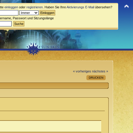
itte
einloggen
oder
registrieren
. Haben Sie Ihre
Aktivierungs E-Mail
übersehen?
zername, Passwort und Sitzungslänge
« vorheriges
nächstes »
DRUCKEN