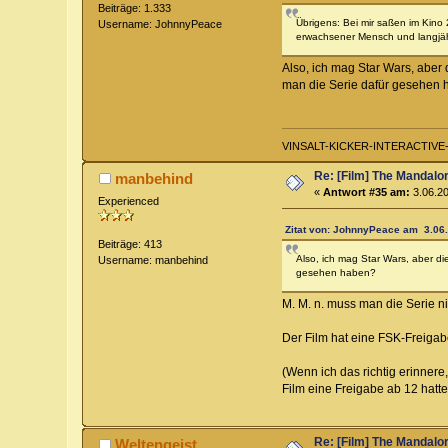
Beiträge: 1.333
Übrigens: Bei mir saßen im Kino 
Username: JohnnyPeace
erwachsener Mensch und langjähri
Also, ich mag Star Wars, aber
man die Serie dafür gesehen
VINSALT-KICKER-INTERACTIVE-L
Re: [Film] The Mandalo
manbehind
«
Antwort #35 am:
3.06.20
Experienced
Zitat von: JohnnyPeace am 3.06.
Beiträge: 413
Also, ich mag Star Wars, aber d
Username: manbehind
gesehen haben?
M. M. n. muss man die Serie n
Der Film hat eine FSK-Freigabe 
(Wenn ich das richtig erinnere,
Film eine Freigabe ab 12 hatte
Re: [Film] The Mandalo
Weltengeist