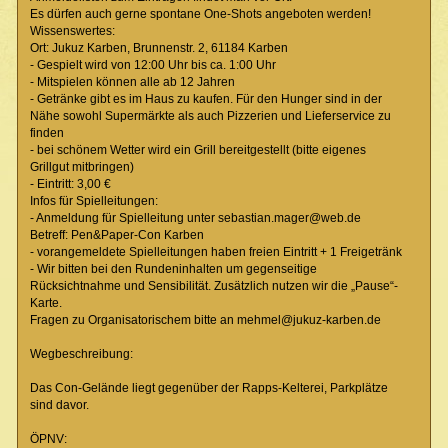
Es dürfen auch gerne spontane One-Shots angeboten werden!
Wissenswertes:
Ort: Jukuz Karben, Brunnenstr. 2, 61184 Karben
- Gespielt wird von 12:00 Uhr bis ca. 1:00 Uhr
- Mitspielen können alle ab 12 Jahren
- Getränke gibt es im Haus zu kaufen. Für den Hunger sind in der
Nähe sowohl Supermärkte als auch Pizzerien und Lieferservice zu
finden
- bei schönem Wetter wird ein Grill bereitgestellt (bitte eigenes
Grillgut mitbringen)
- Eintritt: 3,00 €
Infos für Spielleitungen:
- Anmeldung für Spielleitung unter sebastian.mager@web.de
Betreff: Pen&Paper-Con Karben
- vorangemeldete Spielleitungen haben freien Eintritt + 1 Freigetränk
- Wir bitten bei den Rundeninhalten um gegenseitige
Rücksichtnahme und Sensibilität. Zusätzlich nutzen wir die „Pause“-
Karte.
Fragen zu Organisatorischem bitte an mehmel@jukuz-karben.de
Wegbeschreibung:
Das Con-Gelände liegt gegenüber der Rapps-Kelterei, Parkplätze
sind davor.
ÖPNV: