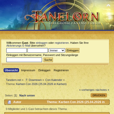
Willkommen
Gast
. Bitte
einloggen
oder
registrieren
. Haben Sie Ihre
Aktivierungs E-Mail
übersehen?
Einloggen mit Benutzername, Passwort und Sitzungslänge
Übersicht
Impressum
Einloggen
Registrieren
Tanelorn.net
»
:T: Downtown
»
Con-Kalender
»
Thema:
Karben Con 2026 (25.04.2026 in Karben)
« vorheriges
nächstes »
DRUCKEN
Seiten: [
1
]
Nach unten
Autor
Thema: Karben Con 2026 (25.04.2026 in
Karben) (Gelesen 265 mal)
0 Mitglieder und 1 Gast betrachten dieses Thema.