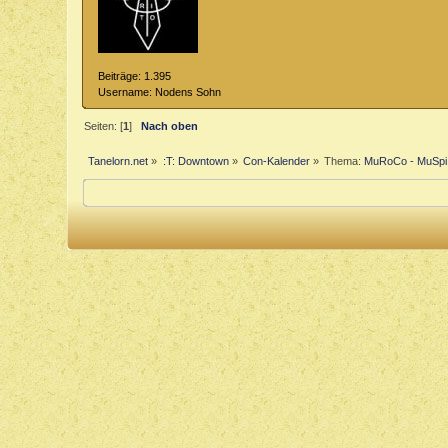
Beiträge: 1.395
Username: Nodens Sohn
Seiten: [
1
]
Nach oben
Tanelorn.net
»
:T: Downtown
»
Con-Kalender
»
Thema:
MuRoCo - MuSpi