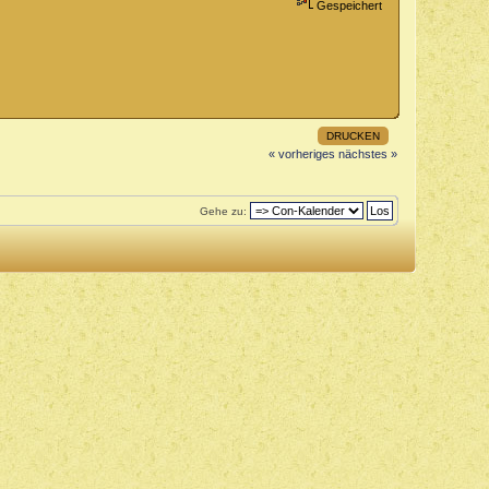
Gespeichert
DRUCKEN
« vorheriges
nächstes »
Gehe zu: