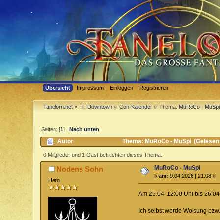
Übersicht
Impressum
Einloggen
Registrieren
Tanelorn.net
»
:T: Downtown
»
Con-Kalender
»
Thema:
MuRoCo - MuSpi
Seiten: [
1
]
Nach unten
Autor
Thema: MuRoCo - MuSpi (Gelesen 
0 Mitglieder und 1 Gast betrachten dieses Thema.
MuRoCo - MuSpi
Nodens Sohn
«
am:
9.04.2026 | 21:08 »
Hero
Am 25.04. 12:00 Uhr bis 26.04
Ich selbst werde Wolsung bzw.