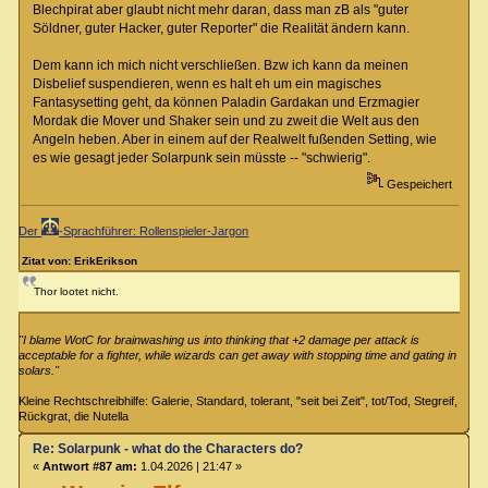
Blechpirat aber glaubt nicht mehr daran, dass man zB als "guter
Söldner, guter Hacker, guter Reporter" die Realität ändern kann.
Dem kann ich mich nicht verschließen. Bzw ich kann da meinen
Disbelief suspendieren, wenn es halt eh um ein magisches
Fantasysetting geht, da können Paladin Gardakan und Erzmagier
Mordak die Mover und Shaker sein und zu zweit die Welt aus den
Angeln heben. Aber in einem auf der Realwelt fußenden Setting, wie
es wie gesagt jeder Solarpunk sein müsste -- "schwierig".
Gespeichert
Der
-Sprachführer: Rollenspieler-Jargon
Zitat von: ErikErikson
Thor lootet nicht.
"I blame WotC for brainwashing us into thinking that +2 damage per attack is
acceptable for a fighter, while wizards can get away with stopping time and gating in
solars."
Kleine Rechtschreibhilfe: Galerie, Standard, tolerant, "seit bei Zeit", tot/Tod, Stegreif,
Rückgrat, die Nutella
Re: Solarpunk - what do the Characters do?
«
Antwort #87 am:
1.04.2026 | 21:47 »