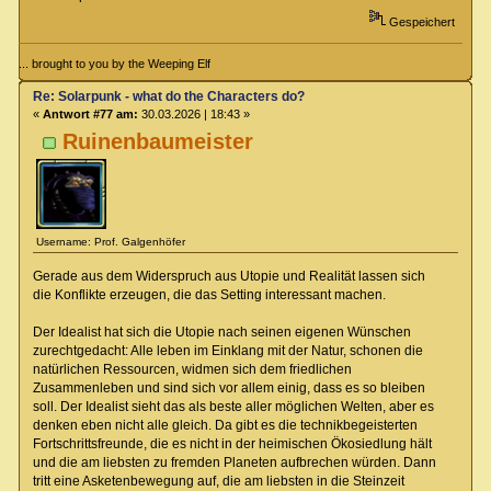
Gespeichert
... brought to you by the Weeping Elf
Re: Solarpunk - what do the Characters do?
«
Antwort #77 am:
30.03.2026 | 18:43 »
Ruinenbaumeister
Username: Prof. Galgenhöfer
Gerade aus dem Widerspruch aus Utopie und Realität lassen sich
die Konflikte erzeugen, die das Setting interessant machen.
Der Idealist hat sich die Utopie nach seinen eigenen Wünschen
zurechtgedacht: Alle leben im Einklang mit der Natur, schonen die
natürlichen Ressourcen, widmen sich dem friedlichen
Zusammenleben und sind sich vor allem einig, dass es so bleiben
soll. Der Idealist sieht das als beste aller möglichen Welten, aber es
denken eben nicht alle gleich. Da gibt es die technikbegeisterten
Fortschrittsfreunde, die es nicht in der heimischen Ökosiedlung hält
und die am liebsten zu fremden Planeten aufbrechen würden. Dann
tritt eine Asketenbewegung auf, die am liebsten in die Steinzeit