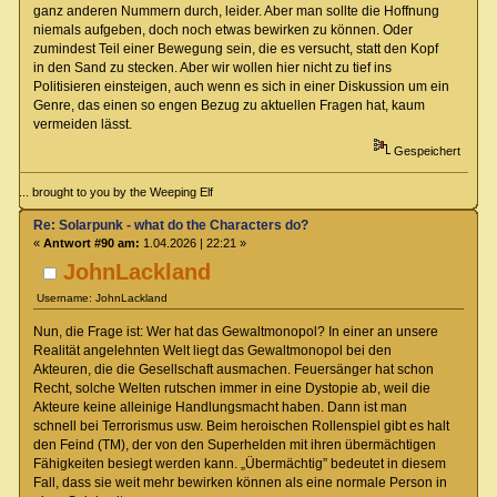
ganz anderen Nummern durch, leider. Aber man sollte die Hoffnung
niemals aufgeben, doch noch etwas bewirken zu können. Oder
zumindest Teil einer Bewegung sein, die es versucht, statt den Kopf
in den Sand zu stecken. Aber wir wollen hier nicht zu tief ins
Politisieren einsteigen, auch wenn es sich in einer Diskussion um ein
Genre, das einen so engen Bezug zu aktuellen Fragen hat, kaum
vermeiden lässt.
Gespeichert
... brought to you by the Weeping Elf
Re: Solarpunk - what do the Characters do?
«
Antwort #90 am:
1.04.2026 | 22:21 »
JohnLackland
Username: JohnLackland
Nun, die Frage ist: Wer hat das Gewaltmonopol? In einer an unsere
Realität angelehnten Welt liegt das Gewaltmonopol bei den
Akteuren, die die Gesellschaft ausmachen. Feuersänger hat schon
Recht, solche Welten rutschen immer in eine Dystopie ab, weil die
Akteure keine alleinige Handlungsmacht haben. Dann ist man
schnell bei Terrorismus usw. Beim heroischen Rollenspiel gibt es halt
den Feind (TM), der von den Superhelden mit ihren übermächtigen
Fähigkeiten besiegt werden kann. „Übermächtig” bedeutet in diesem
Fall, dass sie weit mehr bewirken können als eine normale Person in