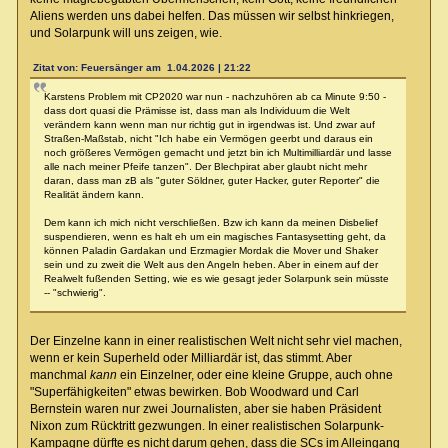
Aliens werden uns dabei helfen. Das müssen wir selbst hinkriegen,
und Solarpunk will uns zeigen, wie.
Zitat von: Feuersänger am 1.04.2026 | 21:22
Karstens Problem mit CP2020 war nun - nachzuhören ab ca Minute 9:50 -
dass dort quasi die Prämisse ist, dass man als Individuum die Welt
verändern kann wenn man nur richtig gut in irgendwas ist. Und zwar auf
Straßen-Maßstab, nicht "Ich habe ein Vermögen geerbt und daraus ein
noch größeres Vermögen gemacht und jetzt bin ich Multimilliardär und lasse
alle nach meiner Pfeife tanzen". Der Blechpirat aber glaubt nicht mehr
daran, dass man zB als "guter Söldner, guter Hacker, guter Reporter" die
Realität ändern kann.
Dem kann ich mich nicht verschließen. Bzw ich kann da meinen Disbelief
suspendieren, wenn es halt eh um ein magisches Fantasysetting geht, da
können Paladin Gardakan und Erzmagier Mordak die Mover und Shaker
sein und zu zweit die Welt aus den Angeln heben. Aber in einem auf der
Realwelt fußenden Setting, wie es wie gesagt jeder Solarpunk sein müsste
-- "schwierig".
Der Einzelne kann in einer realistischen Welt nicht sehr viel machen,
wenn er kein Superheld oder Milliardär ist, das stimmt. Aber
manchmal
kann
ein Einzelner, oder eine kleine Gruppe, auch ohne
"Superfähigkeiten" etwas bewirken. Bob Woodward und Carl
Bernstein waren nur zwei Journalisten, aber sie haben Präsident
Nixon zum Rücktritt gezwungen. In einer realistischen Solarpunk-
Kampagne dürfte es nicht darum gehen, dass die SCs im Alleingang