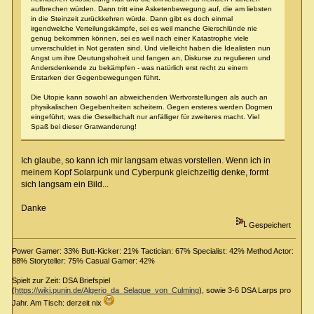
aufbrechen würden. Dann tritt eine Asketenbewegung auf, die am liebsten
in die Steinzeit zurückkehren würde. Dann gibt es doch einmal
irgendwelche Verteilungskämpfe, sei es weil manche Gierschlünde nie
genug bekommen können, sei es weil nach einer Katastrophe viele
unverschuldet in Not geraten sind. Und vielleicht haben die Idealisten nun
Angst um ihre Deutungshoheit und fangen an, Diskurse zu regulieren und
Andersdenkende zu bekämpfen - was natürlich erst recht zu einem
Erstarken der Gegenbewegungen führt.
Die Utopie kann sowohl an abweichenden Wertvorstellungen als auch an
physikalischen Gegebenheiten scheitern. Gegen ersteres werden Dogmen
eingeführt, was die Gesellschaft nur anfälliger für zweiteres macht. Viel
Spaß bei dieser Gratwanderung!
Ich glaube, so kann ich mir langsam etwas vorstellen. Wenn ich in
meinem Kopf Solarpunk und Cyberpunk gleichzeitig denke, formt
sich langsam ein Bild...
Danke
Gespeichert
Power Gamer: 33% Butt-Kicker: 21% Tactician: 67% Specialist: 42% Method Actor:
88% Storyteller: 75% Casual Gamer: 42%
Spielt zur Zeit: DSA Briefspiel
(
https://wiki.punin.de/Algerio_da_Selaque_von_Culming
), sowie 3-6 DSA Larps pro
Jahr. Am Tisch: derzeit nix