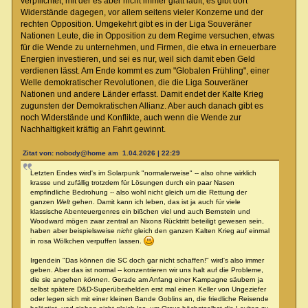
verpflichtet, mit der es aber nicht immer glatt läuft, es gibt dort
Widerstände dagegen, vor allem seitens vieler Konzerne und der
rechten Opposition. Umgekehrt gibt es in der Liga Souveräner
Nationen Leute, die in Opposition zu dem Regime versuchen, etwas
für die Wende zu unternehmen, und Firmen, die etwa in erneuerbare
Energien investieren, und sei es nur, weil sich damit eben Geld
verdienen lässt. Am Ende kommt es zum "Globalen Frühling", einer
Welle demokratischer Revolutionen, die die Liga Souveräner
Nationen und andere Länder erfasst. Damit endet der Kalte Krieg
zugunsten der Demokratischen Allianz. Aber auch danach gibt es
noch Widerstände und Konflikte, auch wenn die Wende zur
Nachhaltigkeit kräftig an Fahrt gewinnt.
Zitat von: nobody@home am 1.04.2026 | 22:29
Letzten Endes wird's im Solarpunk "normalerweise" -- also ohne wirklich
krasse und zufällig trotzdem für Lösungen durch ein paar Nasen
empfindliche Bedrohung -- also wohl nicht gleich um die Rettung der
ganzen
Welt
gehen. Damit kann ich leben, das ist ja auch für viele
klassische Abenteuergenres ein bißchen viel und auch Bernstein und
Woodward mögen zwar zentral an Nixons Rücktritt beteiligt gewesen sein,
haben aber beispielsweise
nicht
gleich den ganzen Kalten Krieg auf einmal
in rosa Wölkchen verpuffen lassen.
Irgendein "Das können die SC doch gar nicht schaffen!" wird's also immer
geben. Aber das ist normal -- konzentrieren wir uns halt auf die Probleme,
die sie angehen
können
. Gerade am Anfang einer Kampagne säubern ja
selbst spätere D&D-Superüberhelden erst mal einen Keller von Ungeziefer
oder legen sich mit einer kleinen Bande Goblins an, die friedliche Reisende