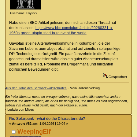
Username: Skyrock
Habe einen BBC-Artikel gelesen, der mich an diesen Thread hat
denken lassen:
https://www.bbc.com/future/article/20260331-a-
1960s-green-utopia-tried-to-reinvent-the-world
Gaviotas ist eine Alternativenkommune in Kolumbien, die der
Savanne Lebensraum abgetrotzt hat und auf ziemlich solarpunkige
DIY-Technologie zurückgreift. Ein paar Jahrzehnte in die Zukunft
gedacht und dramatisiert wäre das ein guter Abenteuerschauplatz -
zumal es bereits IRL Probleme mit Drogenmafia und militanten
politischen Bewegungen gibt.
Gespeichert
Aus der Höhle des Schwarzwaldschrates
- Mein Rollenspielblog
Ein freier Mensch muss es ertragen können, dass seine Mitmenschen anders
handeln und anders leben, als er es für richtig hält, und muss es sich abgewöhnen,
sobald ihm etwas nicht gefällt, nach der Polizei zu rufen.
- Ludwig von Mises
Re: Solarpunk - what do the Characters do?
«
Antwort #82 am:
1.04.2026 | 19:04 »
WeepingElf