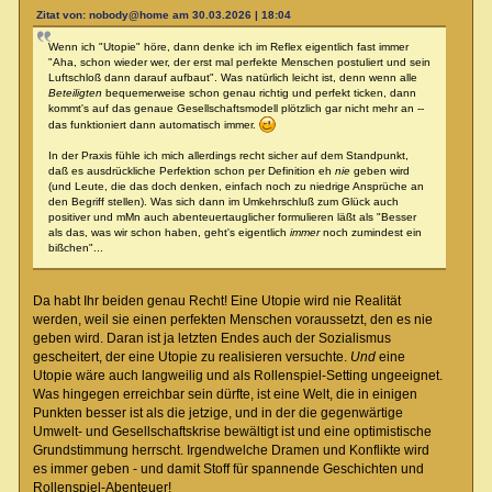
Zitat von: nobody@home am 30.03.2026 | 18:04
Wenn ich "Utopie" höre, dann denke ich im Reflex eigentlich fast immer
"Aha, schon wieder wer, der erst mal perfekte Menschen postuliert und sein
Luftschloß dann darauf aufbaut". Was natürlich leicht ist, denn wenn alle
Beteiligten
bequemerweise schon genau richtig und perfekt ticken, dann
kommt's auf das genaue Gesellschaftsmodell plötzlich gar nicht mehr an --
das funktioniert dann automatisch immer.
In der Praxis fühle ich mich allerdings recht sicher auf dem Standpunkt,
daß es ausdrückliche Perfektion schon per Definition eh
nie
geben wird
(und Leute, die das doch denken, einfach noch zu niedrige Ansprüche an
den Begriff stellen). Was sich dann im Umkehrschluß zum Glück auch
positiver und mMn auch abenteuertauglicher formulieren läßt als "Besser
als das, was wir schon haben, geht's eigentlich
immer
noch zumindest ein
bißchen"...
Da habt Ihr beiden genau Recht! Eine Utopie wird nie Realität
werden, weil sie einen perfekten Menschen voraussetzt, den es nie
geben wird. Daran ist ja letzten Endes auch der Sozialismus
gescheitert, der eine Utopie zu realisieren versuchte.
Und
eine
Utopie wäre auch langweilig und als Rollenspiel-Setting ungeeignet.
Was hingegen erreichbar sein dürfte, ist eine Welt, die in einigen
Punkten besser ist als die jetzige, und in der die gegenwärtige
Umwelt- und Gesellschaftskrise bewältigt ist und eine optimistische
Grundstimmung herrscht. Irgendwelche Dramen und Konflikte wird
es immer geben - und damit Stoff für spannende Geschichten und
Rollenspiel-Abenteuer!