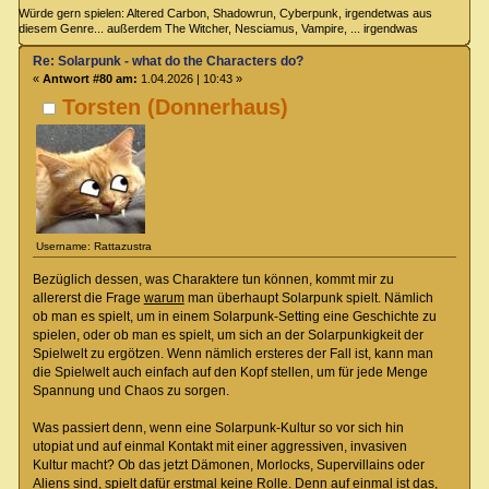
Würde gern spielen: Altered Carbon, Shadowrun, Cyberpunk, irgendetwas aus
diesem Genre... außerdem The Witcher, Nesciamus, Vampire, ... irgendwas
Re: Solarpunk - what do the Characters do?
«
Antwort #80 am:
1.04.2026 | 10:43 »
Torsten (Donnerhaus)
Username: Rattazustra
Bezüglich dessen, was Charaktere tun können, kommt mir zu
allererst die Frage
warum
man überhaupt Solarpunk spielt. Nämlich
ob man es spielt, um in einem Solarpunk-Setting eine Geschichte zu
spielen, oder ob man es spielt, um sich an der Solarpunkigkeit der
Spielwelt zu ergötzen. Wenn nämlich ersteres der Fall ist, kann man
die Spielwelt auch einfach auf den Kopf stellen, um für jede Menge
Spannung und Chaos zu sorgen.
Was passiert denn, wenn eine Solarpunk-Kultur so vor sich hin
utopiat und auf einmal Kontakt mit einer aggressiven, invasiven
Kultur macht? Ob das jetzt Dämonen, Morlocks, Supervillains oder
Aliens sind, spielt dafür erstmal keine Rolle. Denn auf einmal ist das,