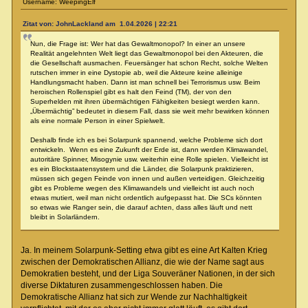
Username: WeepingElf
Zitat von: JohnLackland am 1.04.2026 | 22:21
Nun, die Frage ist: Wer hat das Gewaltmonopol? In einer an unsere
Realität angelehnten Welt liegt das Gewaltmonopol bei den Akteuren, die
die Gesellschaft ausmachen. Feuersänger hat schon Recht, solche Welten
rutschen immer in eine Dystopie ab, weil die Akteure keine alleinige
Handlungsmacht haben. Dann ist man schnell bei Terrorismus usw. Beim
heroischen Rollenspiel gibt es halt den Feind (TM), der von den
Superhelden mit ihren übermächtigen Fähigkeiten besiegt werden kann.
„Übermächtig” bedeutet in diesem Fall, dass sie weit mehr bewirken können
als eine normale Person in einer Spielwelt.
Deshalb finde ich es bei Solarpunk spannend, welche Probleme sich dort
entwickeln. Wenn es eine Zukunft der Erde ist, dann werden Klimawandel,
autoritäre Spinner, Misogynie usw. weiterhin eine Rolle spielen. Vielleicht ist
es ein Blockstaatensystem und die Länder, die Solarpunk praktizieren,
müssen sich gegen Feinde von innen und außen verteidigen. Gleichzeitig
gibt es Probleme wegen des Klimawandels und vielleicht ist auch noch
etwas mutiert, weil man nicht ordentlich aufgepasst hat. Die SCs könnten
so etwas wie Ranger sein, die darauf achten, dass alles läuft und nett
bleibt in Solarländern.
Ja. In meinem Solarpunk-Setting etwa gibt es eine Art Kalten Krieg
zwischen der Demokratischen Allianz, die wie der Name sagt aus
Demokratien besteht, und der Liga Souveräner Nationen, in der sich
diverse Diktaturen zusammengeschlossen haben. Die
Demokratische Allianz hat sich zur Wende zur Nachhaltigkeit