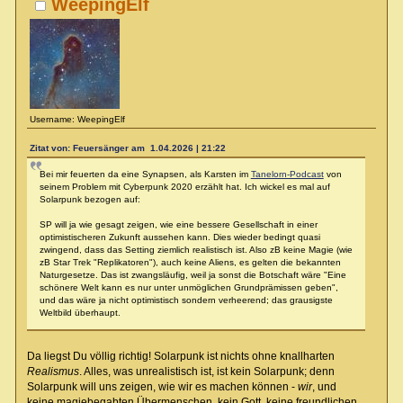
WeepingElf
Username: WeepingElf
Zitat von: Feuersänger am 1.04.2026 | 21:22
Bei mir feuerten da eine Synapsen, als Karsten im
Tanelorn-Podcast
von
seinem Problem mit Cyberpunk 2020 erzählt hat. Ich wickel es mal auf
Solarpunk bezogen auf:
SP will ja wie gesagt zeigen, wie eine bessere Gesellschaft in einer
optimistischeren Zukunft aussehen kann. Dies wieder bedingt quasi
zwingend, dass das Setting ziemlich realistisch ist. Also zB keine Magie (wie
zB Star Trek "Replikatoren"), auch keine Aliens, es gelten die bekannten
Naturgesetze. Das ist zwangsläufig, weil ja sonst die Botschaft wäre "Eine
schönere Welt kann es nur unter unmöglichen Grundprämissen geben",
und das wäre ja nicht optimistisch sondern verheerend; das grausigste
Weltbild überhaupt.
Da liegst Du völlig richtig! Solarpunk ist nichts ohne knallharten
Realismus
. Alles, was unrealistisch ist, ist kein Solarpunk; denn
Solarpunk will uns zeigen, wie wir es machen können -
wir
, und
keine magiebegabten Übermenschen, kein Gott, keine freundlichen