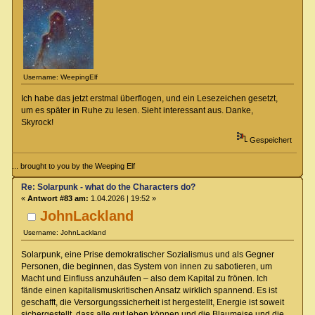
Username: WeepingElf
Ich habe das jetzt erstmal überflogen, und ein Lesezeichen gesetzt,
um es später in Ruhe zu lesen. Sieht interessant aus. Danke,
Skyrock!
Gespeichert
... brought to you by the Weeping Elf
Re: Solarpunk - what do the Characters do?
«
Antwort #83 am:
1.04.2026 | 19:52 »
JohnLackland
Username: JohnLackland
Solarpunk, eine Prise demokratischer Sozialismus und als Gegner
Personen, die beginnen, das System von innen zu sabotieren, um
Macht und Einfluss anzuhäufen – also dem Kapital zu frönen. Ich
fände einen kapitalismuskritischen Ansatz wirklich spannend. Es ist
geschafft, die Versorgungssicherheit ist hergestellt, Energie ist soweit
sichergestellt, dass alle gut leben können und die Blaumeise und die