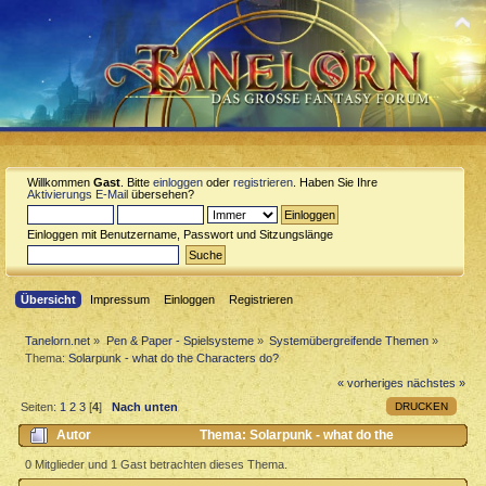
Willkommen
Gast
. Bitte
einloggen
oder
registrieren
. Haben Sie Ihre
Aktivierungs E-Mail
übersehen?
Einloggen mit Benutzername, Passwort und Sitzungslänge
Übersicht
Impressum
Einloggen
Registrieren
Tanelorn.net
»
Pen & Paper - Spielsysteme
»
Systemübergreifende Themen
»
Thema:
Solarpunk - what do the Characters do?
« vorheriges
nächstes »
DRUCKEN
Seiten:
1
2
3
[
4
]
Nach unten
Autor
Thema: Solarpunk - what do the
Characters do? (Gelesen 4314 mal)
0 Mitglieder und 1 Gast betrachten dieses Thema.