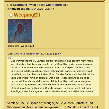
Re: Solarpunk - what do the Characters do?
«
Antwort #89 am:
1.04.2026 | 22:07 »
WeepingElf
Username: WeepingElf
Zitat von: Feuersänger am 1.04.2026 | 21:57
Das war vor fucking 50 Jahren. Heute funktioniert das schlicht nicht mehr.
Von aktuellen Politikern sind doch viel größere Skandale bekannt, müssen
nichtmal enthüllt werden weil sie von Anfang an komplett öffentlich sind,
und trotzdem tritt einfach niemand mehr zurück, ganz egal was einer auf
dem Kerbholz hat. Frei nach dem Motto "Ist der Ruf erst ruiniert, lebt sich's
völlig ungeniert". Und andersrum, wenn die Presse jemanden zu Tode
hetzen will braucht sie dafür keinen faktischen Skandal, dann saugt sie
sich einfach irgendwas aus dem Fingern oder bauscht eine Mücke zum
Elefanten auf; siehe Springer. Und die private Presse schreibt halt, was
ihre Eigentümer ihr vorgeben, womit wir wieder bei den Milliardären wären.
Verstehe - heute ist das schwieriger, heute würden Bernstein und
Woodward für ihre Recherchen gefeuert. Ein Donald T. kommt da mit