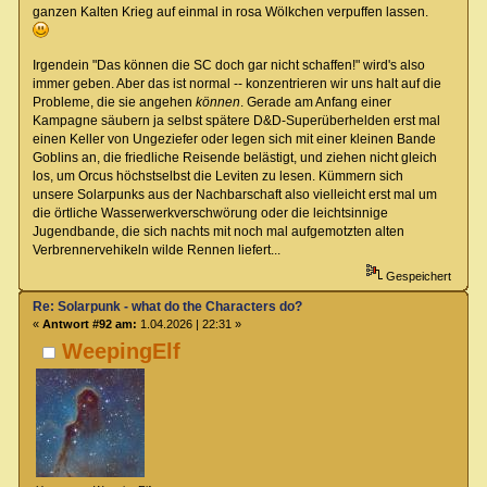
ganzen Kalten Krieg auf einmal in rosa Wölkchen verpuffen lassen.
Irgendein "Das können die SC doch gar nicht schaffen!" wird's also
immer geben. Aber das ist normal -- konzentrieren wir uns halt auf die
Probleme, die sie angehen
können
. Gerade am Anfang einer
Kampagne säubern ja selbst spätere D&D-Superüberhelden erst mal
einen Keller von Ungeziefer oder legen sich mit einer kleinen Bande
Goblins an, die friedliche Reisende belästigt, und ziehen nicht gleich
los, um Orcus höchstselbst die Leviten zu lesen. Kümmern sich
unsere Solarpunks aus der Nachbarschaft also vielleicht erst mal um
die örtliche Wasserwerkverschwörung oder die leichtsinnige
Jugendbande, die sich nachts mit noch mal aufgemotzten alten
Verbrennervehikeln wilde Rennen liefert...
Gespeichert
Re: Solarpunk - what do the Characters do?
«
Antwort #92 am:
1.04.2026 | 22:31 »
WeepingElf