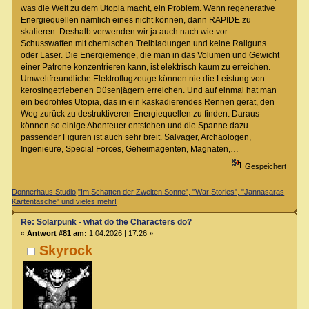
was die Welt zu dem Utopia macht, ein Problem. Wenn regenerative
Energiequellen nämlich eines nicht können, dann RAPIDE zu
skalieren. Deshalb verwenden wir ja auch nach wie vor
Schusswaffen mit chemischen Treibladungen und keine Railguns
oder Laser. Die Energiemenge, die man in das Volumen und Gewicht
einer Patrone konzentrieren kann, ist elektrisch kaum zu erreichen.
Umweltfreundliche Elektroflugzeuge können nie die Leistung von
kerosingetriebenen Düsenjägern erreichen. Und auf einmal hat man
ein bedrohtes Utopia, das in ein kaskadierendes Rennen gerät, den
Weg zurück zu destruktiveren Energiequellen zu finden. Daraus
können so einige Abenteuer entstehen und die Spanne dazu
passender Figuren ist auch sehr breit. Salvager, Archäologen,
Ingenieure, Special Forces, Geheimagenten, Magnaten,…
Gespeichert
Donnerhaus Studio
"Im Schatten der Zweiten Sonne", "War Stories", "Jannasaras
Kartentasche" und vieles mehr!
Re: Solarpunk - what do the Characters do?
«
Antwort #81 am:
1.04.2026 | 17:26 »
Skyrock