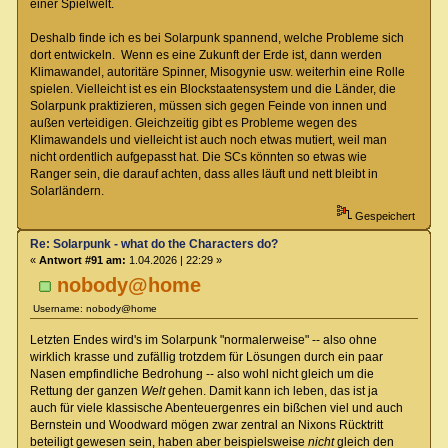
einer Spielwelt.
Deshalb finde ich es bei Solarpunk spannend, welche Probleme sich
dort entwickeln. Wenn es eine Zukunft der Erde ist, dann werden
Klimawandel, autoritäre Spinner, Misogynie usw. weiterhin eine Rolle
spielen. Vielleicht ist es ein Blockstaatensystem und die Länder, die
Solarpunk praktizieren, müssen sich gegen Feinde von innen und
außen verteidigen. Gleichzeitig gibt es Probleme wegen des
Klimawandels und vielleicht ist auch noch etwas mutiert, weil man
nicht ordentlich aufgepasst hat. Die SCs könnten so etwas wie
Ranger sein, die darauf achten, dass alles läuft und nett bleibt in
Solarländern.
Gespeichert
Re: Solarpunk - what do the Characters do?
«
Antwort #91 am:
1.04.2026 | 22:29 »
nobody@home
Username: nobody@home
Letzten Endes wird's im Solarpunk "normalerweise" -- also ohne
wirklich krasse und zufällig trotzdem für Lösungen durch ein paar
Nasen empfindliche Bedrohung -- also wohl nicht gleich um die
Rettung der ganzen
Welt
gehen. Damit kann ich leben, das ist ja
auch für viele klassische Abenteuergenres ein bißchen viel und auch
Bernstein und Woodward mögen zwar zentral an Nixons Rücktritt
beteiligt gewesen sein, haben aber beispielsweise
nicht
gleich den