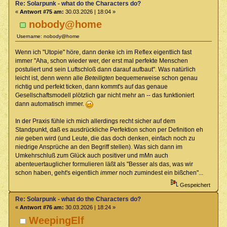
Re: Solarpunk - what do the Characters do?
«
Antwort #75 am:
30.03.2026 | 18:04 »
nobody@home
Username: nobody@home
Wenn ich "Utopie" höre, dann denke ich im Reflex eigentlich fast
immer "Aha, schon wieder wer, der erst mal perfekte Menschen
postuliert und sein Luftschloß dann darauf aufbaut". Was natürlich
leicht ist, denn wenn alle
Beteiligten
bequemerweise schon genau
richtig und perfekt ticken, dann kommt's auf das genaue
Gesellschaftsmodell plötzlich gar nicht mehr an -- das funktioniert
dann automatisch immer.
In der Praxis fühle ich mich allerdings recht sicher auf dem
Standpunkt, daß es ausdrückliche Perfektion schon per Definition eh
nie
geben wird (und Leute, die das doch denken, einfach noch zu
niedrige Ansprüche an den Begriff stellen). Was sich dann im
Umkehrschluß zum Glück auch positiver und mMn auch
abenteuertauglicher formulieren läßt als "Besser als das, was wir
schon haben, geht's eigentlich
immer
noch zumindest ein bißchen"...
Gespeichert
Re: Solarpunk - what do the Characters do?
«
Antwort #76 am:
30.03.2026 | 18:24 »
WeepingElf