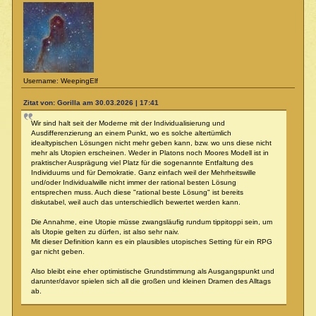
Username: WeepingElf
Zitat von: Gorilla am 30.03.2026 | 17:41
Wir sind halt seit der Moderne mit der Individualisierung und
Ausdifferenzierung an einem Punkt, wo es solche altertümlich
idealtypischen Lösungen nicht mehr geben kann, bzw. wo uns diese nicht
mehr als Utopien erscheinen. Weder in Platons noch Moores Modell ist in
praktischer Ausprägung viel Platz für die sogenannte Entfaltung des
Individuums und für Demokratie. Ganz einfach weil der Mehrheitswille
und/oder Individualwille nicht immer der rational besten Lösung
entsprechen muss. Auch diese "rational beste Lösung" ist bereits
diskutabel, weil auch das unterschiedlich bewertet werden kann.
Die Annahme, eine Utopie müsse zwangsläufig rundum tippitoppi sein, um
als Utopie gelten zu dürfen, ist also sehr naiv.
Mit dieser Definition kann es ein plausibles utopisches Setting für ein RPG
gar nicht geben.
Also bleibt eine eher optimistische Grundstimmung als Ausgangspunkt und
darunter/davor spielen sich all die großen und kleinen Dramen des Alltags
ab.