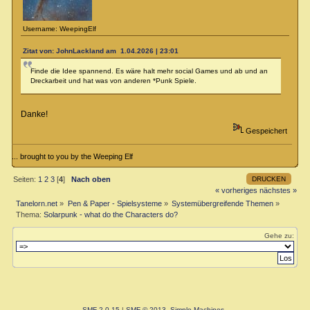
Username: WeepingElf
Zitat von: JohnLackland am 1.04.2026 | 23:01
Finde die Idee spannend. Es wäre halt mehr social Games und ab und an
Dreckarbeit und hat was von anderen *Punk Spiele.
Danke!
Gespeichert
... brought to you by the Weeping Elf
DRUCKEN
Seiten:
1
2
3
[
4
]
Nach oben
« vorheriges
nächstes »
Tanelorn.net
»
Pen & Paper - Spielsysteme
»
Systemübergreifende Themen
»
Thema:
Solarpunk - what do the Characters do?
Gehe zu:
SMF 2.0.15
|
SMF © 2013
,
Simple Machines