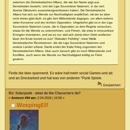
zwischen der Demokratischen Allianz, die wie der Name sagt aus
Demokratien besteht, und der Liga Souveräner Nationen, in der sich
diverse Diktaturen zusammengeschlossen haben. Die Demokratische
Allianz hat sich zur Wende zur Nachhaltigkeit verpflichtet, mit der es aber
nicht immer glatt läuft, es gibt dort Widerstände dagegen, vor allem seitens
vieler Konzerne und der rechten Opposition. Umgekehrt gibt es in der Liga
Souveräner Nationen Leute, die in Opposition zu dem Regime versuchen,
etwas für die Wende zu unternehmen, und Firmen, die etwa in erneuerbare
Energien investieren, und sei es nur, weil sich damit eben Geld verdienen
lässt. Am Ende kommt es zum "Globalen Frühling", einer Welle
demokratischer Revolutionen, die die Liga Souveräner Nationen und
andere Länder erfasst. Damit endet der Kalte Krieg zugunsten der
Demokratischen Allianz. Aber auch danach gibt es noch Widerstände und
Konflikte, auch wenn die Wende zur Nachhaltigkeit kräftig an Fahrt
gewinnt.
Finde die Idee spannend. Es wäre halt mehr social Games und ab
und an Dreckarbeit und hat was von anderen *Punk Spiele.
Gespeichert
Re: Solarpunk - what do the Characters do?
«
Antwort #94 am:
2.04.2026 | 10:06 »
WeepingElf