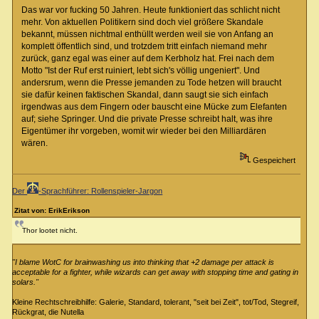
Das war vor fucking 50 Jahren. Heute funktioniert das schlicht nicht
mehr. Von aktuellen Politikern sind doch viel größere Skandale
bekannt, müssen nichtmal enthüllt werden weil sie von Anfang an
komplett öffentlich sind, und trotzdem tritt einfach niemand mehr
zurück, ganz egal was einer auf dem Kerbholz hat. Frei nach dem
Motto "Ist der Ruf erst ruiniert, lebt sich's völlig ungeniert". Und
andersrum, wenn die Presse jemanden zu Tode hetzen will braucht
sie dafür keinen faktischen Skandal, dann saugt sie sich einfach
irgendwas aus dem Fingern oder bauscht eine Mücke zum Elefanten
auf; siehe Springer. Und die private Presse schreibt halt, was ihre
Eigentümer ihr vorgeben, womit wir wieder bei den Milliardären
wären.
Gespeichert
Der
-Sprachführer: Rollenspieler-Jargon
Zitat von: ErikErikson
Thor lootet nicht.
"I blame WotC for brainwashing us into thinking that +2 damage per attack is
acceptable for a fighter, while wizards can get away with stopping time and gating in
solars."
Kleine Rechtschreibhilfe: Galerie, Standard, tolerant, "seit bei Zeit", tot/Tod, Stegreif,
Rückgrat, die Nutella