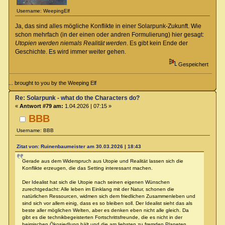
Username: WeepingElf
Ja, das sind alles mögliche Konflikte in einer Solarpunk-Zukunft. Wie
schon mehrfach (in der einen oder andren Formulierung) hier gesagt:
Utopien werden niemals Realität werden
. Es gibt kein Ende der
Geschichte. Es wird immer weiter gehen.
Gespeichert
... brought to you by the Weeping Elf
Re: Solarpunk - what do the Characters do?
«
Antwort #79 am:
1.04.2026 | 07:15 »
BBB
Username: BBB
Zitat von: Ruinenbaumeister am 30.03.2026 | 18:43
Gerade aus dem Widerspruch aus Utopie und Realität lassen sich die
Konflikte erzeugen, die das Setting interessant machen.
Der Idealist hat sich die Utopie nach seinen eigenen Wünschen
zurechtgedacht: Alle leben im Einklang mit der Natur, schonen die
natürlichen Ressourcen, widmen sich dem friedlichen Zusammenleben und
sind sich vor allem einig, dass es so bleiben soll. Der Idealist sieht das als
beste aller möglichen Welten, aber es denken eben nicht alle gleich. Da
gibt es die technikbegeisterten Fortschrittsfreunde, die es nicht in der
heimischen Ökosiedlung hält und die am liebsten zu fremden Planeten