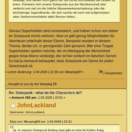
belästigt, und ziehen nicht gleich los, um Orcus höchstselbst die Leviten zu
lesen. Kümmern sich unsere Solarpunks aus der Nachbarschaft also
vielleicht erst mal um die örtliche Wasserwerkverschwörung oder die
leichtsinnige Jugendbande, die sich nachts mit noch mal aufgemotzten
alten Verbrennervehikeln wilde Rennen liefert...
Genau! Superhelden sind
unrealistisch
, und haben schon von daher
im Solarpunk nichts verloren. Aber es gibt genug Möglichkeiten für
Abenteuer unterhalb dieser Ebene, Beispiele wurden in diesem
Thema, denke ich, in genügender Zahl genannt. Wer eine Truppe
Superhelden spielen möchte, die im Alleingang die Menschheit
gegen böse Aliens verteidigt, der ist hier einfach im falschen Genre!
Es hat ja niemand behauptet, dass Solarpunk ein Genre für
jeden
Geschmack ist.
«
Letzte Änderung: 1.04.2026 | 22:36 von WeepingElf
»
Gespeichert
... brought to you by the Weeping Elf
Re: Solarpunk - what do the Characters do?
«
Antwort #93 am:
1.04.2026 | 23:01 »
JohnLackland
Username: JohnLackland
Zitat von: WeepingElf am 1.04.2026 | 22:31
Ja. In meinem Solarpunk-Setting etwa gibt es eine Art Kalten Krieg