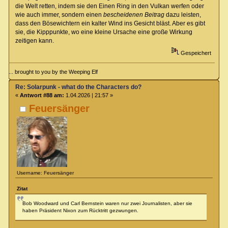
die Welt retten, indem sie den Einen Ring in den Vulkan werfen oder
wie auch immer, sondern einen
bescheidenen Beitrag
dazu leisten,
dass den Bösewichtern ein kalter Wind ins Gesicht bläst. Aber es gibt
sie, die Kipppunkte, wo eine kleine Ursache eine große Wirkung
zeitigen kann.
Gespeichert
... brought to you by the Weeping Elf
Re: Solarpunk - what do the Characters do?
«
Antwort #88 am:
1.04.2026 | 21:57 »
Feuersänger
Username: Feuersänger
Zitat
Bob Woodward und Carl Bernstein waren nur zwei Journalisten, aber sie
haben Präsident Nixon zum Rücktritt gezwungen.