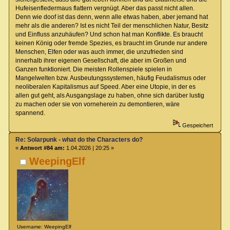
Hufeisenfledermaus flattern vergnügt. Aber das passt nicht allen.
Denn wie doof ist das denn, wenn alle etwas haben, aber jemand hat
mehr als die anderen? Ist es nicht Teil der menschlichen Natur, Besitz
und Einfluss anzuhäufen? Und schon hat man Konflikte. Es braucht
keinen König oder fremde Spezies, es braucht im Grunde nur andere
Menschen, Elfen oder was auch immer, die unzufrieden sind
innerhalb ihrer eigenen Gesellschaft, die aber im Großen und
Ganzen funktioniert. Die meisten Rollenspiele spielen in
Mangelwelten bzw. Ausbeutungssystemen, häufig Feudalismus oder
neoliberalen Kapitalismus auf Speed. Aber eine Utopie, in der es
allen gut geht, als Ausgangslage zu haben, ohne sich darüber lustig
zu machen oder sie von vorneherein zu demontieren, wäre
spannend.
Gespeichert
Re: Solarpunk - what do the Characters do?
«
Antwort #84 am:
1.04.2026 | 20:25 »
WeepingElf
Username: WeepingElf