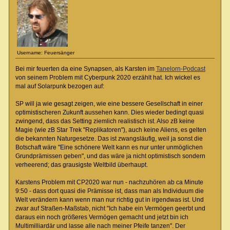
Username: Feuersänger
Bei mir feuerten da eine Synapsen, als Karsten im
Tanelorn-Podcast
von seinem Problem mit Cyberpunk 2020 erzählt hat. Ich wickel es
mal auf Solarpunk bezogen auf:
SP will ja wie gesagt zeigen, wie eine bessere Gesellschaft in einer
optimistischeren Zukunft aussehen kann. Dies wieder bedingt quasi
zwingend, dass das Setting ziemlich realistisch ist. Also zB keine
Magie (wie zB Star Trek "Replikatoren"), auch keine Aliens, es gelten
die bekannten Naturgesetze. Das ist zwangsläufig, weil ja sonst die
Botschaft wäre "Eine schönere Welt kann es nur unter unmöglichen
Grundprämissen geben", und das wäre ja nicht optimistisch sondern
verheerend; das grausigste Weltbild überhaupt.
Karstens Problem mit CP2020 war nun - nachzuhören ab ca Minute
9:50 - dass dort quasi die Prämisse ist, dass man als Individuum die
Welt verändern kann wenn man nur richtig gut in irgendwas ist. Und
zwar auf Straßen-Maßstab, nicht "Ich habe ein Vermögen geerbt und
daraus ein noch größeres Vermögen gemacht und jetzt bin ich
Multimilliardär und lasse alle nach meiner Pfeife tanzen". Der