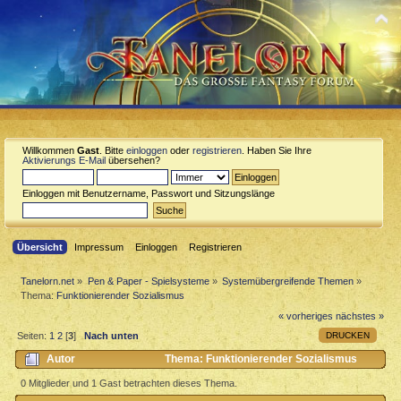
Willkommen
Gast
. Bitte
einloggen
oder
registrieren
. Haben Sie Ihre
Aktivierungs E-Mail
übersehen?
Einloggen mit Benutzername, Passwort und Sitzungslänge
Übersicht
Impressum
Einloggen
Registrieren
Tanelorn.net
»
Pen & Paper - Spielsysteme
»
Systemübergreifende Themen
»
Thema:
Funktionierender Sozialismus
« vorheriges
nächstes »
DRUCKEN
Seiten:
1
2
[
3
]
Nach unten
Autor
Thema: Funktionierender Sozialismus
(Gelesen 2956 mal)
0 Mitglieder und 1 Gast betrachten dieses Thema.