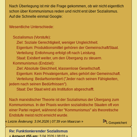
Nach Überlegung ist mir die Frage gekommen, ob wir nicht eigentlich
schon über Kommunismus reden und nicht erst über Sozialismus.
Auf die Schnelle einmal Google:
Wesentliche Unterschiede:
Sozialismus (Vorstufe):
Ziel: Soziale Gerechtigkeit, weniger Ungleichheit.
Eigentum: Produktionsmittel gehören der Gemeinschaft/Staat.
Verteilung: Entlohnung erfolgt oft nach Leistung.
Staat: Existiert weiter, um den Übergang zu steuern.
Kommunismus (Endziel):
Ziel: Absolute Gleichheit, klassenlose Gesellschaft.
Eigentum: Kein Privateigentum, alles gehört der Gemeinschaft.
Verteilung: Bedarfsorientiert ("Jeder nach seinen Fähigkeiten,
jedem nach seinen Bedürfnissen").
Staat: Der Staat wird als Institution abgeschafft.
Nach marxistischer Theorie ist der Sozialismus der Übergang zum
Kommunismus. In der Praxis wurden sozialistische Staaten oft von
einer Partei regiert, während der "Kommunismus" als theoretische
Endstufe meist nicht erreicht wurde.
«
Letzte Änderung: 3.04.2026 | 07:39 von Maarzan
»
Gespeichert
Re: Funktionierender Sozialismus
«
Antwort #55 am:
3.04.2026 | 08:03 »