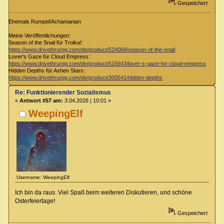
Gespeichert
Ehemals Rumpel/Achamanian
Meine Veröffentlichungen:
Season of the Snail für Troika!:
https://www.drivethrurpg.com/de/product/524068/season-of-the-snail
Lover's Gaze für Cloud Empress:
https://www.drivethrurpg.com/de/product/515643/lover-s-gaze-for-cloud-empress
Hidden Depths für Ashen Stars:
https://www.drivethrurpg.com/de/product/300541/hidden-depths
Re: Funktionierender Sozialismus
«
Antwort #57 am:
3.04.2026 | 10:01 »
WeepingElf
Username: WeepingElf
Ich bin da raus. Viel Spaß beim weiteren Diskutieren, und schöne
Osterfeiertage!
Gespeichert