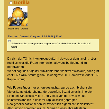
Gorilla
Username: Gorilla
Zitat von: General Kong am 2.04.2026 | 22:04
Vielleicht sollte man genauer sagen, was "funktionierender Sozialismus"
meint.
Da sich der TO nicht konkret geäußert hat, was er damit meint, ist es
recht schwer, die Frage irgendwie halbwegs befriedigend zu
beantworten.
Weder sagt das Adjektiv "funktionierend" konkret etwas aus, noch gibt
es "DEN Sozialismus" (genausowenig wie DIE Demokratie oder DEN
Kapitalismus).
Wie Feuersänger hier schon gesagt hat, wurde auch bisher sehr
Vieles komplett durcheinandergeworfen: Sozialismus ist in erster
Linie ein Wirtschaftssystem und Vieles von dem, was wir als
selbstverständlich in unserer kapitalistisch geprägten
Realgesellschaft ansehen, ist tatsächlich eigentlich "sozialistisch".
Also, wovon sprechen wir im Rahmen dieses Threads denn