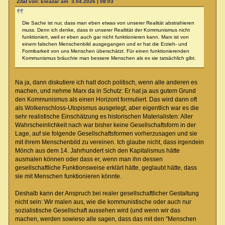
Zitat von: Eleazar am 3.04.2026 | 08:03
Die Sache ist nur, dass man eben etwas von unserer Realität abstrahieren
muss. Denn ich denke, dass in unserer Realtität der Kommunismus nicht
funktioniert, weil er eben auch gar nicht funktionieren kann. Marx ist von
einem falschen Menschenbild ausgegangen und er hat die Erzieh- und
Formbarkeit von uns Menschen überschätzt. Für einen funktionierenden
Kommunismus bräuchte man bessere Menschen als es sie tatsächlich gibt.
Na ja, dann diskutiere ich halt doch politisch, wenn alle anderen es
machen, und nehme Marx da in Schutz: Er hat ja aus gutem Grund
den Kommunismus als einen Horizont formuliert. Das wird dann oft
als Wolkenschloss-Utopismus ausgelegt, aber eigentlich war es die
sehr realistische Einschätzung es historischen Materialisten: Aller
Wahrscheinlichkeit nach war bisher keine Gesellschaftsform in der
Lage, auf sie folgende Gesellschaftsformen vorherzusagen und sie
mit ihrem Menschenbild zu vereinen. Ich glaube nicht, dass irgendein
Mönch aus dem 14. Jahrhundert sich den Kapitalismus hätte
ausmalen können oder dass er, wenn man ihn dessen
gesellschaftliche Funktionsweise erklärt hätte, geglaubt hätte, dass
sie mit Menschen funktionieren könnte.
Deshalb kann der Anspruch bei realer gesellschaftlicher Gestaltung
nicht sein: Wir malen aus, wie die kommunistische oder auch nur
sozialistische Gesellschaft aussehen wird (und wenn wir das
machen, werden sowieso alle sagen, dass das mit den "Menschen