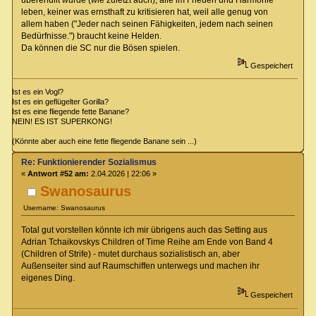
übererfüllt wurde (wie zuletzt auch), alle im Frieden und Harmonie
leben, keiner was ernsthaft zu kritisieren hat, weil alle genug von
allem haben ("Jeder nach seinen Fähigkeiten, jedem nach seinen
Bedürfnisse.") braucht keine Helden.
Da können die SC nur die Bösen spielen.
Gespeichert
Ist es ein Vogl?
Ist es ein geflügelter Gorilla?
Ist es eine fliegende fette Banane?
NEIN! ES IST SUPERKONG!
(Könnte aber auch eine fette fliegende Banane sein ...)
Re: Funktionierender Sozialismus
«
Antwort #52 am:
2.04.2026 | 22:06 »
Swanosaurus
Username: Swanosaurus
Total gut vorstellen könnte ich mir übrigens auch das Setting aus
Adrian Tchaikovskys Children of Time Reihe am Ende von Band 4
(Children of Strife) - mutet durchaus sozialistisch an, aber
Außenseiter sind auf Raumschiffen unterwegs und machen ihr
eigenes Ding.
Gespeichert