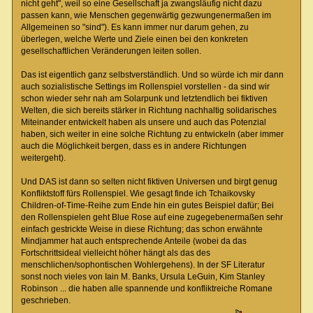
nicht geht", weil so eine Gesellschaft ja zwangsläufig nicht dazu
passen kann, wie Menschen gegenwärtig gezwungenermaßen im
Allgemeinen so "sind"). Es kann immer nur darum gehen, zu
überlegen, welche Werte und Ziele einen bei den konkreten
gesellschaftlichen Veränderungen leiten sollen.
Das ist eigentlich ganz selbstverständlich. Und so würde ich mir dann
auch sozialistische Settings im Rollenspiel vorstellen - da sind wir
schon wieder sehr nah am Solarpunk und letztendlich bei fiktiven
Welten, die sich bereits stärker in Richtung nachhaltig solidarisches
Miteinander entwickelt haben als unsere und auch das Potenzial
haben, sich weiter in eine solche Richtung zu entwickeln (aber immer
auch die Möglichkeit bergen, dass es in andere Richtungen
weitergeht).
Und DAS ist dann so selten nicht fiktiven Universen und birgt genug
Konfliktstoff fürs Rollenspiel. Wie gesagt finde ich Tchaikovsky
Children-of-Time-Reihe zum Ende hin ein gutes Beispiel dafür; Bei
den Rollenspielen geht Blue Rose auf eine zugegebenermaßen sehr
einfach gestrickte Weise in diese Richtung; das schon erwähnte
Mindjammer hat auch entsprechende Anteile (wobei da das
Fortschrittsideal vielleicht höher hängt als das des
menschlichen/sophontischen Wohlergehens). In der SF Literatur
sonst noch vieles von Iain M. Banks, Ursula LeGuin, Kim Stanley
Robinson ... die haben alle spannende und konfliktreiche Romane
geschrieben.