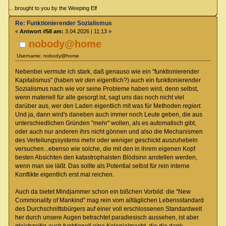
... brought to you by the Weeping Elf
Re: Funktionierender Sozialismus
«
Antwort #58 am:
3.04.2026 | 11:13 »
nobody@home
Username: nobody@home
Nebenbei vermute ich stark, daß genauso wie ein "funktionierender
Kapitalismus" (haben wir
den
eigentlich?) auch ein funktionierender
Sozialismus nach wie vor seine Probleme haben wird, denn selbst,
wenn materiell für alle gesorgt ist, sagt uns das noch nicht viel
darüber aus, wer den Laden eigentlich mit was für Methoden
regiert
.
Und ja, dann wird's daneben auch immer noch Leute geben, die aus
unterschiedlichen Gründen "mehr" wollen, als es automatisch gibt,
oder auch nur anderen ihrs nicht gönnen und also die Mechanismen
des Verteilungssystems mehr oder weniger geschickt auszuhebeln
versuchen...ebenso wie solche, die mit den in ihrem eigenen Kopf
besten Absichten den katastrophalsten Blödsinn anstellen werden,
wenn man sie läßt. Das sollte als Potential selbst für rein interne
Konflikte eigentlich erst mal reichen.
Auch da bietet Mindjammer schon ein bißchen Vorbild: die "New
Commonality of Mankind" mag rein vom alltäglichen Lebensstandard
des Durchschnittsbürgers auf einer voll erschlossenen Standardwelt
her durch unsere Augen betrachtet paradiesisch aussehen, ist aber
gleichzeitig
auch
funktionell eine Kolonialmacht, die die dank