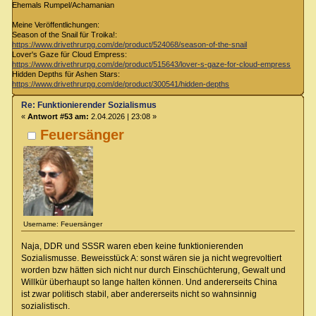
Ehemals Rumpel/Achamanian
Meine Veröffentlichungen:
Season of the Snail für Troika!:
https://www.drivethrurpg.com/de/product/524068/season-of-the-snail
Lover's Gaze für Cloud Empress:
https://www.drivethrurpg.com/de/product/515643/lover-s-gaze-for-cloud-empress
Hidden Depths für Ashen Stars:
https://www.drivethrurpg.com/de/product/300541/hidden-depths
Re: Funktionierender Sozialismus
«
Antwort #53 am:
2.04.2026 | 23:08 »
Feuersänger
Username: Feuersänger
Naja, DDR und SSSR waren eben keine funktionierenden
Sozialismusse. Beweisstück A: sonst wären sie ja nicht wegrevoltiert
worden bzw hätten sich nicht nur durch Einschüchterung, Gewalt und
Willkür überhaupt so lange halten können. Und andererseits China
ist zwar politisch stabil, aber andererseits nicht so wahnsinnig
sozialistisch.