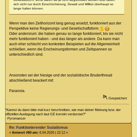
sich nicht nur durch Einschüchterung, Gewalt und Willkür überhaupt so
lange halten können.
Wenn man den Zeithorizont lang genug ansetzt, funktioniert aus der
Perspektive keine Regierungs- und Gesellschaftsform
Oder andersrum: die haben genau so lange funktioniert, bis sie nicht
mehr funktioniert haben - und das länger als andere. Da kann man
auch eher schlecht von konkreten Beispielen auf die Allgemeinheit
schließen, wenn die Erscheinungsformen und Zeitspannen so
unterschiedlich sind.
Ansonsten sei der hiesige und der sozialistische Bruderthread
abschließend beackert mit:
Paranoia.
Gespeichert
"Kannst du dann bitte mal kurz beschreiben, wie man deiner Meinung bzw. der
offiziellen Auslegung nach laut GE korrekt verdurstet?"
- Pyromancer
Re: Funktionierender Sozialismus
«
Antwort #60 am:
6.04.2026 | 22:12 »