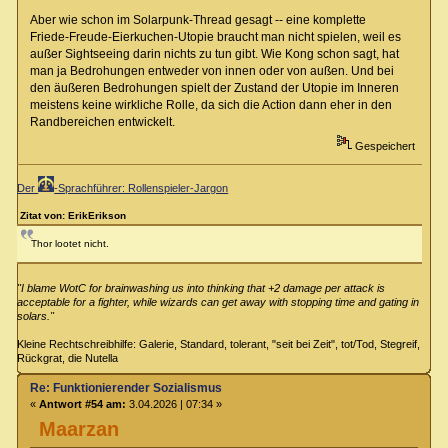
Aber wie schon im Solarpunk-Thread gesagt -- eine komplette
Friede-Freude-Eierkuchen-Utopie braucht man nicht spielen, weil es
außer Sightseeing darin nichts zu tun gibt. Wie Kong schon sagt, hat
man ja Bedrohungen entweder von innen oder von außen. Und bei
den äußeren Bedrohungen spielt der Zustand der Utopie im Inneren
meistens keine wirkliche Rolle, da sich die Action dann eher in den
Randbereichen entwickelt.
Gespeichert
Der
-Sprachführer: Rollenspieler-Jargon
Zitat von: ErikErikson
Thor lootet nicht.
"I blame WotC for brainwashing us into thinking that +2 damage per attack is
acceptable for a fighter, while wizards can get away with stopping time and gating in
solars."
Kleine Rechtschreibhilfe: Galerie, Standard, tolerant, "seit bei Zeit", tot/Tod, Stegreif,
Rückgrat, die Nutella
Re: Funktionierender Sozialismus
«
Antwort #54 am:
3.04.2026 | 07:34 »
Maarzan