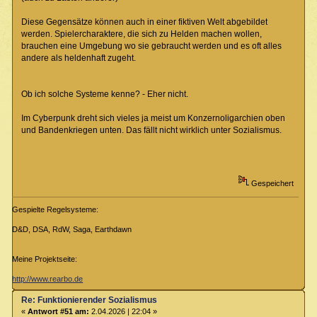
Diese Gegensätze können auch in einer fiktiven Welt abgebildet
werden. Spielercharaktere, die sich zu Helden machen wollen,
brauchen eine Umgebung wo sie gebraucht werden und es oft alles
andere als heldenhaft zugeht.
Ob ich solche Systeme kenne? - Eher nicht.
Im Cyberpunk dreht sich vieles ja meist um Konzernoligarchien oben
und Bandenkriegen unten. Das fällt nicht wirklich unter Sozialismus.
Gespeichert
Gespielte Regelsysteme:
D&D, DSA, RdW, Saga, Earthdawn
Meine Projektseite:
http://www.rearbo.de
Re: Funktionierender Sozialismus
«
Antwort #51 am:
2.04.2026 | 22:04 »