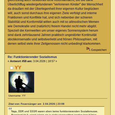
Überlichtflug wiedergefundenen "verlorenen Kinder" der Menschheit
da draußen mit der Überlegenheit ihrer eigenen Kultur beglücken
will, auch sonst durchaus ihre eigenen Ziele verfolgt und interne
Fraktionen und Konflikte hat, und sich nebenbei der schieren
Stabilität und Konformität willen auch mit so altmodischen Memen
wie Demokratie und (natürlich) freiem Handel nicht mehr abgibt.
Speziell die Kernwelten um unser eigenes Sonnensystem herum
sind dank zehntausend Jahren praktisch ungestörter Kontinuität
stockkonservativ und selbstverliebt und frönen Philosophien, mit
denen selbst viele ihrer Zeitgenossen nicht unbedingt klarkommen.
Gespeichert
Re: Funktionierender Sozialismus
«
Antwort #59 am:
3.04.2026 | 18:57 »
YY
Username: YY
Zitat von: Feuersänger am 2.04.2026 | 23:08
Naja, DDR und SSSR waren eben keine funktionierenden Sozialismusse.
Beweisstück A: sonst wären sie ja nicht wegrevoltiert worden bzw hätten