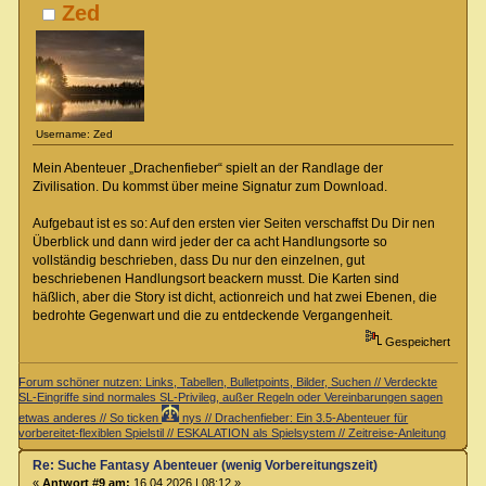
Zed
Username: Zed
Mein Abenteuer „Drachenfieber“ spielt an der Randlage der
Zivilisation. Du kommst über meine Signatur zum Download.
Aufgebaut ist es so: Auf den ersten vier Seiten verschaffst Du Dir nen
Überblick und dann wird jeder der ca acht Handlungsorte so
vollständig beschrieben, dass Du nur den einzelnen, gut
beschriebenen Handlungsort beackern musst. Die Karten sind
häßlich, aber die Story ist dicht, actionreich und hat zwei Ebenen, die
bedrohte Gegenwart und die zu entdeckende Vergangenheit.
Gespeichert
Forum schöner nutzen: Links, Tabellen, Bulletpoints, Bilder, Suchen // Verdeckte
SL-Eingriffe sind normales SL-Privileg, außer Regeln oder Vereinbarungen sagen
etwas anderes // So ticken
nys // Drachenfieber: Ein 3.5-Abenteuer für
vorbereitet-flexiblen Spielstil // ESKALATION als Spielsystem // Zeitreise-Anleitung
Re: Suche Fantasy Abenteuer (wenig Vorbereitungszeit)
«
Antwort #9 am:
16.04.2026 | 08:12 »