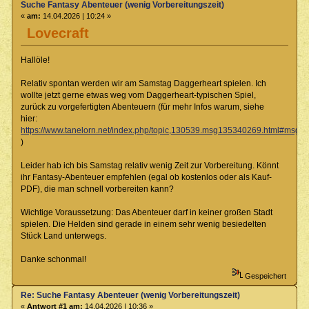
Suche Fantasy Abenteuer (wenig Vorbereitungszeit)
«
am:
14.04.2026 | 10:24 »
Lovecraft
Hallöle!
Relativ spontan werden wir am Samstag Daggerheart spielen. Ich
wollte jetzt gerne etwas weg vom Daggerheart-typischen Spiel,
zurück zu vorgefertigten Abenteuern (für mehr Infos warum, siehe
hier:
https://www.tanelorn.net/index.php/topic,130539.msg135340269.html#msg
)
Leider hab ich bis Samstag relativ wenig Zeit zur Vorbereitung. Könnt
ihr Fantasy-Abenteuer empfehlen (egal ob kostenlos oder als Kauf-
PDF), die man schnell vorbereiten kann?
Wichtige Voraussetzung: Das Abenteuer darf in keiner großen Stadt
spielen. Die Helden sind gerade in einem sehr wenig besiedelten
Stück Land unterwegs.
Danke schonmal!
Gespeichert
Re: Suche Fantasy Abenteuer (wenig Vorbereitungszeit)
«
Antwort #1 am:
14.04.2026 | 10:36 »