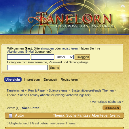
Willkommen
Gast
. Bitte
einloggen
oder
registrieren
. Haben Sie Ihre
Aktivierungs E-Mail
übersehen?
Einloggen mit Benutzername, Passwort und Sitzungslänge
Übersicht
Impressum
Einloggen
Registrieren
Tanelorn.net
»
Pen & Paper - Spielsysteme
»
Systemübergreifende Themen
»
Thema:
Suche Fantasy Abenteuer (wenig Vorbereitungszeit)
« vorheriges
nächstes »
DRUCKEN
Seiten: [
1
]
Nach unten
Autor
Thema: Suche Fantasy Abenteuer (wenig
Vorbereitungszeit) (Gelesen 866 mal)
0 Mitglieder und 1 Gast betrachten dieses Thema.