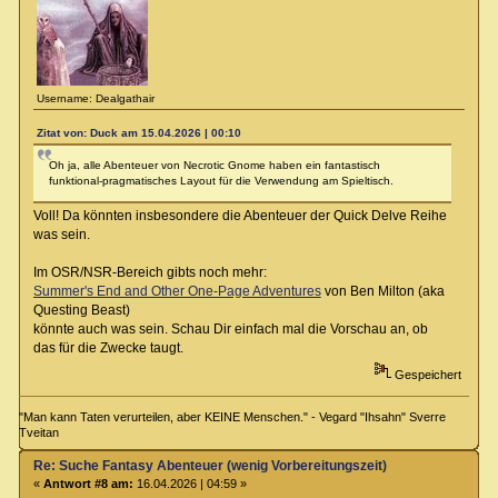
Username: Dealgathair
Zitat von: Duck am 15.04.2026 | 00:10
Oh ja, alle Abenteuer von Necrotic Gnome haben ein fantastisch
funktional-pragmatisches Layout für die Verwendung am Spieltisch.
Voll! Da könnten insbesondere die Abenteuer der Quick Delve Reihe
was sein.
Im OSR/NSR-Bereich gibts noch mehr:
Summer's End and Other One-Page Adventures
von Ben Milton (aka
Questing Beast)
könnte auch was sein. Schau Dir einfach mal die Vorschau an, ob
das für die Zwecke taugt.
Gespeichert
"Man kann Taten verurteilen, aber KEINE Menschen." - Vegard "Ihsahn" Sverre
Tveitan
Re: Suche Fantasy Abenteuer (wenig Vorbereitungszeit)
«
Antwort #8 am:
16.04.2026 | 04:59 »