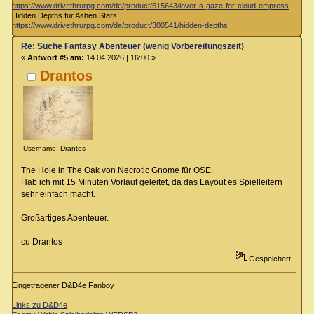
https://www.drivethrurpg.com/de/product/515643/lover-s-gaze-for-cloud-empress
Hidden Depths für Ashen Stars:
https://www.drivethrurpg.com/de/product/300541/hidden-depths
Re: Suche Fantasy Abenteuer (wenig Vorbereitungszeit)
«
Antwort #5 am:
14.04.2026 | 16:00 »
Drantos
Username: Drantos
The Hole in The Oak von Necrotic Gnome für OSE.
Hab ich mit 15 Minuten Vorlauf geleitet, da das Layout es Spielleitern
sehr einfach macht.
Großartiges Abenteuer.
cu Drantos
Gespeichert
Eingetragener D&D4e Fanboy
Links zu D&D4e