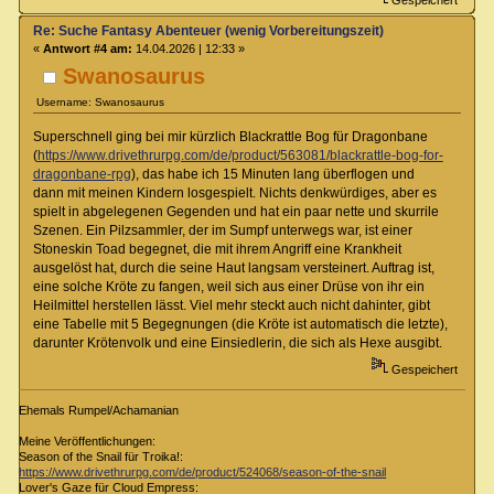
Re: Suche Fantasy Abenteuer (wenig Vorbereitungszeit)
«
Antwort #4 am:
14.04.2026 | 12:33 »
Swanosaurus
Username: Swanosaurus
Superschnell ging bei mir kürzlich Blackrattle Bog für Dragonbane
(
https://www.drivethrurpg.com/de/product/563081/blackrattle-bog-for-
dragonbane-rpg
), das habe ich 15 Minuten lang überflogen und
dann mit meinen Kindern losgespielt. Nichts denkwürdiges, aber es
spielt in abgelegenen Gegenden und hat ein paar nette und skurrile
Szenen. Ein Pilzsammler, der im Sumpf unterwegs war, ist einer
Stoneskin Toad begegnet, die mit ihrem Angriff eine Krankheit
ausgelöst hat, durch die seine Haut langsam versteinert. Auftrag ist,
eine solche Kröte zu fangen, weil sich aus einer Drüse von ihr ein
Heilmittel herstellen lässt. Viel mehr steckt auch nicht dahinter, gibt
eine Tabelle mit 5 Begegnungen (die Kröte ist automatisch die letzte),
darunter Krötenvolk und eine Einsiedlerin, die sich als Hexe ausgibt.
Gespeichert
Ehemals Rumpel/Achamanian
Meine Veröffentlichungen:
Season of the Snail für Troika!:
https://www.drivethrurpg.com/de/product/524068/season-of-the-snail
Lover's Gaze für Cloud Empress: