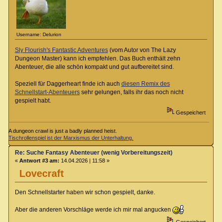
Username: Delurion
Sly Flourish's Fantastic Adventures
(vom Autor von The Lazy
Dungeon Master) kann ich empfehlen. Das Buch enthält zehn
Abenteuer, die alle schön kompakt und gut aufbereitet sind.
Speziell für Daggerheart finde ich auch
diesen Remix des
Schnellstart-Abenteuers
sehr gelungen, falls ihr das noch nicht
gespielt habt.
Gespeichert
A dungeon crawl is just a badly planned heist.
Tischrollenspiel ist der Marxismus der Unterhaltung.
Re: Suche Fantasy Abenteuer (wenig Vorbereitungszeit)
«
Antwort #3 am:
14.04.2026 | 11:58 »
Lovecraft
Den Schnellstarter haben wir schon gespielt, danke.
Aber die anderen Vorschläge werde ich mir mal angucken
Gespeichert