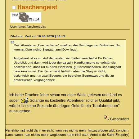
flaschengeist
Username: flaschengeist
Zitat von: Zed am 16.04.2026 | 04:59
Mein Abenteuer „Drachenfieber“ spielt an der Randlage der Zivilisation. Du
kommst über meine Signatur zum Download.
Aufgebaut ist es so: Auf den ersten vier Seiten verschaffst Du Dir nen
Überblick und dann wird jeder der ca acht Handlungsorte so vollständig
beschrieben, dass Du nur den einzelnen, gut beschriebenen Handlungsort
beackern musst. Die Karten sind häßlich, aber die Story ist dicht,
actionreich und hat zwei Ebenen, die bedrohte Gegenwart und die zu
entdeckende Vergangenheit.
Ich habe Drachenfieber schon vor einer Weile gelesen und fand es
super
. Solange es kostenfrei Abenteuer solcher Qualität gibt,
würde ich keine Sekunde überlegen Geld für ein "Kaufabenteuer"
auszugeben.
Gespeichert
Perfektion ist nicht dann erreicht, wenn es nichts mehr hinzuzufügen gibt, sondern
dann, wenn man nichts mehr weglassen kann (frei nach Antoine de Saint-Exupéry).