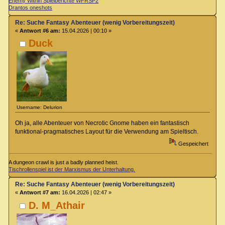
Enemy Within Spielberichte WFRSP2
Drantos oneshots
Re: Suche Fantasy Abenteuer (wenig Vorbereitungszeit)
«
Antwort #6 am:
15.04.2026 | 00:10 »
Duck
Username: Delurion
Oh ja, alle Abenteuer von Necrotic Gnome haben ein fantastisch
funktional-pragmatisches Layout für die Verwendung am Spieltisch.
Gespeichert
A dungeon crawl is just a badly planned heist.
Tischrollenspiel ist der Marxismus der Unterhaltung.
Re: Suche Fantasy Abenteuer (wenig Vorbereitungszeit)
«
Antwort #7 am:
16.04.2026 | 02:47 »
D. M_Athair