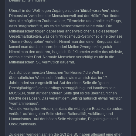
Details achten müsste.
Überall in der Welt liegen Zugänge zu den "
Mittelmarschen
", einer
Dimension "zwischen der Menschenwelt und der Hölle". Dort finden
sich alle möglichen Zauberwälder, Elfenreiche und ähnliches Zeugs,
dass "magischer" ist, als es die Menschenwelt selbst wäre. Die
Mittelmarschen folgen dabei eher anderweltlichen als diesseitigen
Gesetzmäßigkeiten, was dem "Kriegsmeute-Setting" so eine gewisse
"Gummi-Geographie" verleiht. Nimmt man den einen Bergpass, dann
kommt man durch mehrere hundert Meilen Zwergenkönigreich.
Nimmt man den anderen, ist gleich fünf Kilometer weiter das nächste,
normale tiroler Dorf. Normale Menschen verschlägt es nie in die
Mittelmarschen. SC vermutlich dauernd.
Aus Sicht der meisten Menschen "funktioniert" die Welt in
übernatürlicher Weise sehr ähnlich, wie man sich das im 17.
Jahrhundert so vorgestellt hat. Auf der einen Seite die "guten
Rechtgläubigen", die allerdings strenggläubig und fanatisch sein
MÜSSEN, denn auf der anderen Seite gibt es die übernatürlichen
Mächte des Bösen. Das verleiht dem Setting natürlich etwas reichlich
"warhammeriges".
Was die wenigsten wissen, ist dass die wichtigere Bruchkante anders
verläuft: auf der guten Seite stehen Rationalität, Aufklärung und
Humanismus - auf der bösen Seite Aberglaube, Engstirnigkeit und
Obskurantismus.
Zu diesen wenigen zählen die SC! Die SC haben allesamt eine eher