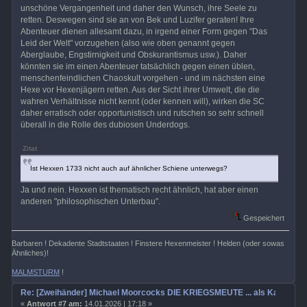
unschöne Vergangenheit und daher den Wunsch, ihre Seele zu
retten. Deswegen sind sie an von Bek und Luzifer geraten! Ihre
Abenteuer dienen allesamt dazu, in irgend einer Form gegen "Das
Leid der Welt" vorzugehen (also wie oben genannt gegen
Aberglaube, Engstirnigkeit und Obskurantismus usw.). Daher
könnten sie im einen Abenteuer tatsächlich gegen einen üblen,
menschenfeindlichen Chaoskult vorgehen - und im nächsten eine
Hexe vor Hexenjägern retten. Aus der Sicht ihrer Umwelt, die die
wahren Verhältnisse nicht kennt (oder kennen will), wirken die SC
daher erratisch oder opportunistisch und rutschen so sehr schnell
überall in die Rolle des dubiosen Underdogs.
Zitat
Ist Hexxen 1733 nicht auch auf ähnlicher Schiene unterwegs?
Ja und nein. Hexxen ist thematisch recht ähnlich, hat aber einen
anderen "philosophischen Unterbau".
Gespeichert
Barbaren ! Dekadente Stadtstaaten ! Finstere Hexenmeister ! Helden (oder sowas
Ähnliches)!
MALMSTURM
!
Re: [Zweihänder] Michael Moorcocks DIE KRIEGSMEUTE ... als Kampagn
«
Antwort #7 am:
14.01.2026 | 17:18 »