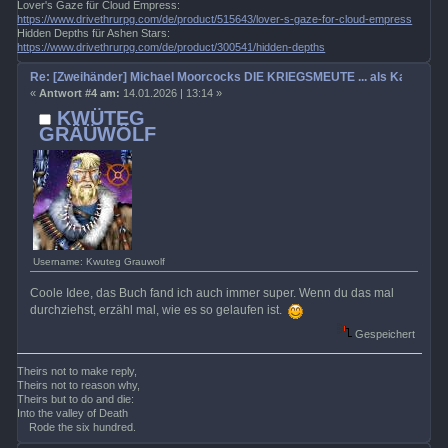
Lover's Gaze für Cloud Empress:
https://www.drivethrurpg.com/de/product/515643/lover-s-gaze-for-cloud-empress
Hidden Depths für Ashen Stars:
https://www.drivethrurpg.com/de/product/300541/hidden-depths
Re: [Zweihänder] Michael Moorcocks DIE KRIEGSMEUTE ... als Kampagn
«
Antwort #4 am:
14.01.2026 | 13:14 »
KWÜTEG
GRÄÜWÖLF
Username: Kwuteg Grauwolf
Coole Idee, das Buch fand ich auch immer super. Wenn du das mal
durchziehst, erzähl mal, wie es so gelaufen ist.
Gespeichert
Theirs not to make reply,
Theirs not to reason why,
Theirs but to do and die:
Into the valley of Death
Rode the six hundred.