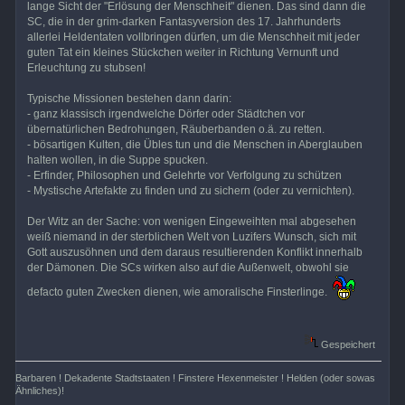
lange Sicht der "Erlösung der Menschheit" dienen. Das sind dann die
SC, die in der grim-darken Fantasyversion des 17. Jahrhunderts
allerlei Heldentaten vollbringen dürfen, um die Menschheit mit jeder
guten Tat ein kleines Stückchen weiter in Richtung Vernunft und
Erleuchtung zu stubsen!
Typische Missionen bestehen dann darin:
- ganz klassisch irgendwelche Dörfer oder Städtchen vor
übernatürlichen Bedrohungen, Räuberbanden o.ä. zu retten.
- bösartigen Kulten, die Übles tun und die Menschen in Aberglauben
halten wollen, in die Suppe spucken.
- Erfinder, Philosophen und Gelehrte vor Verfolgung zu schützen
- Mystische Artefakte zu finden und zu sichern (oder zu vernichten).
Der Witz an der Sache: von wenigen Eingeweihten mal abgesehen
weiß niemand in der sterblichen Welt von Luzifers Wunsch, sich mit
Gott auszusöhnen und dem daraus resultierenden Konflikt innerhalb
der Dämonen. Die SCs wirken also auf die Außenwelt, obwohl sie
defacto guten Zwecken dienen, wie amoralische Finsterlinge.
Gespeichert
Barbaren ! Dekadente Stadtstaaten ! Finstere Hexenmeister ! Helden (oder sowas
Ähnliches)!