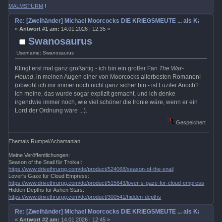
MALMSTURM
!
Re: [Zweihänder] Michael Moorcocks DIE KRIEGSMEUTE ... als Kampagn
«
Antwort #1 am:
14.01.2026 | 12:35 »
Swanosaurus
Username: Swanosaurus
Klingt erst mal ganz großartig - ich bin ein großer Fan
The War-
Hound
, in meinen Augen einer von Moorcocks allerbesten Romanen!
(obwohl ich mir immer noch nicht ganz sicher bin - ist Luzifer Arioch?
Ich meine, das wurde sogar explizit gemacht, und ich denke
irgendwie immer noch, wie viel schöner die Ironie wäre, wenn er ein
Lord der Ordnung wäre ...).
Gespeichert
Ehemals Rumpel/Achamanian
Meine Veröffentlichungen:
Season of the Snail für Troika!:
https://www.drivethrurpg.com/de/product/524068/season-of-the-snail
Lover's Gaze für Cloud Empress:
https://www.drivethrurpg.com/de/product/515643/lover-s-gaze-for-cloud-empress
Hidden Depths für Ashen Stars:
https://www.drivethrurpg.com/de/product/300541/hidden-depths
Re: [Zweihänder] Michael Moorcocks DIE KRIEGSMEUTE ... als Kampagn
«
Antwort #2 am:
14.01.2026 | 12:45 »