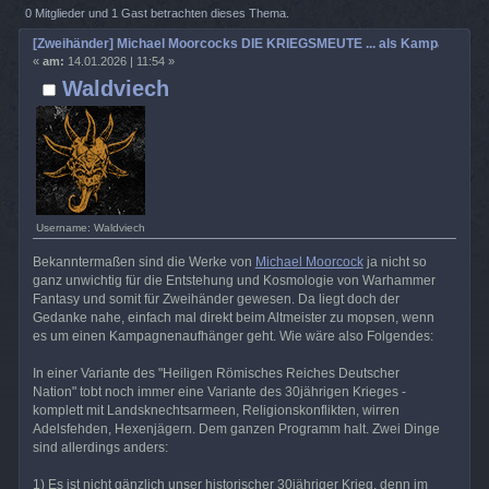
DIE KRIEGSMEUTE ... als Kampagnenkonzept (Gelesen 958 mal)
0 Mitglieder und 1 Gast betrachten dieses Thema.
[Zweihänder] Michael Moorcocks DIE KRIEGSMEUTE ... als Kampagnenk
«
am:
14.01.2026 | 11:54 »
Waldviech
Username: Waldviech
Bekanntermaßen sind die Werke von
Michael Moorcock
ja nicht so
ganz unwichtig für die Entstehung und Kosmologie von Warhammer
Fantasy und somit für Zweihänder gewesen. Da liegt doch der
Gedanke nahe, einfach mal direkt beim Altmeister zu mopsen, wenn
es um einen Kampagnenaufhänger geht. Wie wäre also Folgendes:
In einer Variante des "Heiligen Römisches Reiches Deutscher
Nation" tobt noch immer eine Variante des 30jährigen Krieges -
komplett mit Landsknechtsarmeen, Religionskonflikten, wirren
Adelsfehden, Hexenjägern. Dem ganzen Programm halt. Zwei Dinge
sind allerdings anders:
1) Es ist nicht gänzlich unser historischer 30jähriger Krieg, denn im