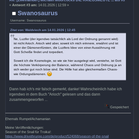
Re: [Zweihänder] Michael Moorcocks DIE KRIEGSMEUTE ... als Kampagn
«
Antwort #3 am:
14.01.2026 | 12:59 »
Swanosaurus
Username: Swanosaurus
Zitat von: Waldviech am 14.01.2026 | 12:45
Ne, Luzifer (der irgendwo tatsächlich als Lord der Ordnung genannt wird)
ist nicht Arioch. Arioch wird aber, soweit ich mich erinnere, erwähnt und ist
einer der Dämonenfürsten, die Luzifers Idee von einer Aussöhnung mit
Gott Scheiße findet und torpediert.
Soweit ich die Kosmologie, so wie sie hier ausgelegt wird, verstehe, ist Gott
die höchste Verkörperung der Balance, während Chaos und Ordnung ja an
sich weder gut noch böse sind. Die Hölle hat also gleichermaßen Chaos-
wie Ordungsdämonen.
Dann hab ich's mir falsch gemerkt, danke! Wahrscheinlich habe ich
irgendwo in dem Buch "Arioch" gelesen und das dann
zusammengeworfen ...
Gespeichert
Ehemals Rumpel/Achamanian
Meine Veröffentlichungen:
Season of the Snail für Troika!:
https://www.drivethrurpg.com/de/product/524068/season-of-the-snail