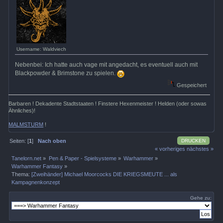
Username: Waldviech
Nebenbei: Ich hatte auch vage mit angedacht, es eventuell auch mit
Blackpowder & Brimstone zu spielen.
Gespeichert
Barbaren ! Dekadente Stadtstaaten ! Finstere Hexenmeister ! Helden (oder sowas
Ähnliches)!
MALMSTURM
!
DRUCKEN
Seiten: [
1
]
Nach oben
« vorheriges
nächstes »
Tanelorn.net
»
Pen & Paper - Spielsysteme
»
Warhammer
»
Warhammer Fantasy
»
Thema:
[Zweihänder] Michael Moorcocks DIE KRIEGSMEUTE ... als
Kampagnenkonzept
Gehe zu: