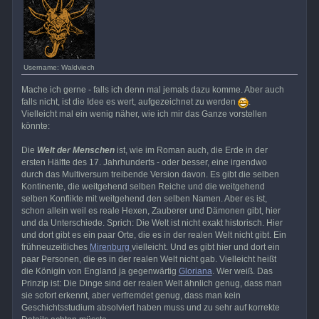
Username: Waldviech
Mache ich gerne - falls ich denn mal jemals dazu komme. Aber auch
falls nicht, ist die Idee es wert, aufgezeichnet zu werden
.
Vielleicht mal ein wenig näher, wie ich mir das Ganze vorstellen
könnte:
Die
Welt der Menschen
ist, wie im Roman auch, die Erde in der
ersten Hälfte des 17. Jahrhunderts - oder besser, eine irgendwo
durch das Multiversum treibende Version davon. Es gibt die selben
Kontinente, die weitgehend selben Reiche und die weitgehend
selben Konflikte mit weitgehend den selben Namen. Aber es ist,
schon allein weil es reale Hexen, Zauberer und Dämonen gibt, hier
und da Unterschiede. Sprich: Die Welt ist nicht exakt historisch. Hier
und dort gibt es ein paar Orte, die es in der realen Welt nicht gibt. Ein
frühneuzeitliches
Mirenburg
vielleicht. Und es gibt hier und dort ein
paar Personen, die es in der realen Welt nicht gab. Vielleicht heißt
die Königin von England ja gegenwärtig
Gloriana
. Wer weiß. Das
Prinzip ist: Die Dinge sind der realen Welt ähnlich genug, dass man
sie sofort erkennt, aber verfremdet genug, dass man kein
Geschichtsstudium absolviert haben muss und zu sehr auf korrekte