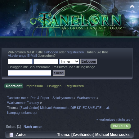
Willkommen
Gast
. Bitte
einloggen
oder
registrieren
. Haben Sie Ihre
Aktivierungs E-Mail
übersehen?
Einloggen mit Benutzername, Passwort und Sitzungslänge
Übersicht
Impressum
Einloggen
Registrieren
Tanelorn.net
»
Pen & Paper - Spielsysteme
»
Warhammer
»
Warhammer Fantasy
»
Thema:
[Zweihänder] Michael Moorcocks DIE KRIEGSMEUTE ... als
Kampagnenkonzept
« vorheriges
nächstes »
DRUCKEN
Seiten: [
1
]
Nach unten
Autor
Thema: [Zweihänder] Michael Moorcocks