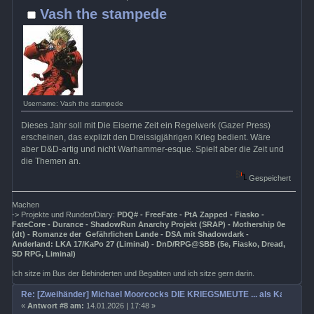
Vash the stampede
Username: Vash the stampede
Dieses Jahr soll mit Die Eiserne Zeit ein Regelwerk (Gazer Press)
erscheinen, das explizit den Dreissigjährigen Krieg bedient. Wäre
aber D&D-artig und nicht Warhammer-esque. Spielt aber die Zeit und
die Themen an.
Gespeichert
Machen
-> Projekte und Runden/Diary:
PDQ# - FreeFate - PtA Zapped - Fiasko -
FateCore - Durance - ShadowRun Anarchy Projekt (SRAP) - Mothership 0e
(dt) - Romanze der Gefährlichen Lande - DSA mit Shadowdark -
Anderland: LKA 17/KaPo 27 (Liminal) - DnD/RPG@SBB (5e, Fiasko, Dread,
SD RPG, Liminal)
Ich sitze im Bus der Behinderten und Begabten und ich sitze gern darin.
Re: [Zweihänder] Michael Moorcocks DIE KRIEGSMEUTE ... als Kampagn
«
Antwort #8 am:
14.01.2026 | 17:48 »