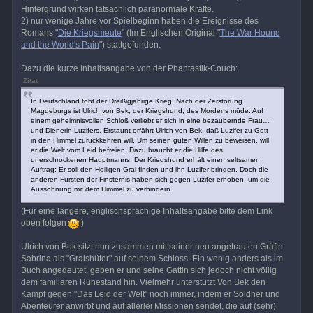
Hintergrund wirken tatsächlich paranormale Kräfte.
2) nur wenige Jahre vor Spielbeginn haben die Ereignisse des
Romans "
Die Kriegsmeute
" (Im Englischen Original "
The War Hound
and the World's Pain
") stattgefunden.
Dazu die kurze Inhaltsangabe von der Phantastik-Couch:
Zitat
In Deutschland tobt der Dreißigjährige Krieg. Nach der Zerstörung
Magdeburgs ist Ulrich von Bek, der Kriegshund, des Mordens müde. Auf
einem geheimnisvollen Schloß verliebt er sich in eine bezaubernde Frau…
und Dienerin Luzifers. Erstaunt erfährt Ulrich von Bek, daß Luzifer zu Gott
in den Himmel zurückkehren will. Um seinen guten Willen zu beweisen, will
er die Welt vom Leid befreien. Dazu braucht er die Hilfe des
unerschrockenen Hauptmanns. Der Kriegshund erhält einen seltsamen
Auftrag: Er soll den Heiligen Gral finden und ihn Luzifer bringen. Doch die
anderen Fürsten der Finsternis haben sich gegen Luzifer erhoben, um die
Aussöhnung mit dem Himmel zu verhindern.
(Für eine längere, englischsprachige Inhaltsangabe bitte dem Link
oben folgen
)
Ulrich von Bek sitzt nun zusammen mit seiner neu angetrauten Gräfin
Sabrina als "Gralshüter" auf seinem Schloss. Ein wenig anders als im
Buch angedeutet, geben er und seine Gattin sich jedoch nicht völlig
dem familiären Ruhestand hin. Vielmehr unterstützt Von Bek den
Kampf gegen "Das Leid der Welt" noch immer, indem er Söldner und
Abenteurer anwirbt und auf allerlei Missionen sendet, die auf (sehr)