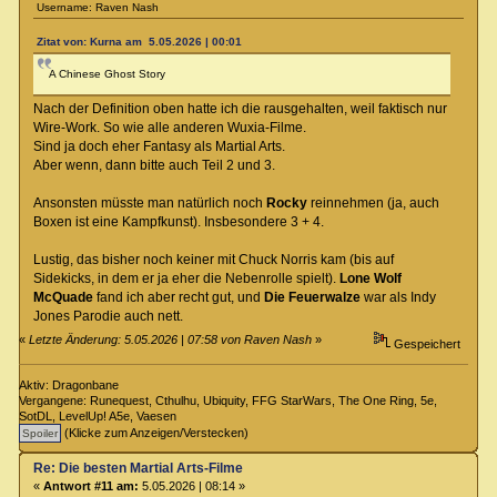
Username: Raven Nash
Zitat von: Kurna am 5.05.2026 | 00:01
A Chinese Ghost Story
Nach der Definition oben hatte ich die rausgehalten, weil faktisch nur
Wire-Work. So wie alle anderen Wuxia-Filme.
Sind ja doch eher Fantasy als Martial Arts.
Aber wenn, dann bitte auch Teil 2 und 3.
Ansonsten müsste man natürlich noch
Rocky
reinnehmen (ja, auch
Boxen ist eine Kampfkunst). Insbesondere 3 + 4.
Lustig, das bisher noch keiner mit Chuck Norris kam (bis auf
Sidekicks, in dem er ja eher die Nebenrolle spielt).
Lone Wolf
McQuade
fand ich aber recht gut, und
Die Feuerwalze
war als Indy
Jones Parodie auch nett.
«
Letzte Änderung: 5.05.2026 | 07:58 von Raven Nash
»
Gespeichert
Aktiv: Dragonbane
Vergangene: Runequest, Cthulhu, Ubiquity, FFG StarWars, The One Ring, 5e,
SotDL, LevelUp! A5e, Vaesen
(Klicke zum Anzeigen/Verstecken)
Re: Die besten Martial Arts-Filme
«
Antwort #11 am:
5.05.2026 | 08:14 »