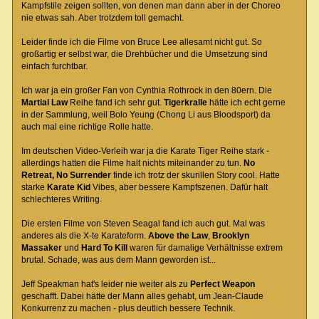
Kampfstile zeigen sollten, von denen man dann aber in der Choreo
nie etwas sah. Aber trotzdem toll gemacht.
Leider finde ich die Filme von Bruce Lee allesamt nicht gut. So
großartig er selbst war, die Drehbücher und die Umsetzung sind
einfach furchtbar.
Ich war ja ein großer Fan von Cynthia Rothrock in den 80ern. Die
Martial Law
Reihe fand ich sehr gut.
Tigerkralle
hätte ich echt gerne
in der Sammlung, weil Bolo Yeung (Chong Li aus Bloodsport) da
auch mal eine richtige Rolle hatte.
Im deutschen Video-Verleih war ja die Karate Tiger Reihe stark -
allerdings hatten die Filme halt nichts miteinander zu tun.
No
Retreat, No Surrender
finde ich trotz der skurillen Story cool. Hatte
starke
Karate Kid
Vibes, aber bessere Kampfszenen. Dafür halt
schlechteres Writing.
Die ersten Filme von Steven Seagal fand ich auch gut. Mal was
anderes als die X-te Karateform.
Above the Law
,
Brooklyn
Massaker
und
Hard To Kill
waren für damalige Verhältnisse extrem
brutal. Schade, was aus dem Mann geworden ist...
Jeff Speakman hat's leider nie weiter als zu
Perfect Weapon
geschafft. Dabei hätte der Mann alles gehabt, um Jean-Claude
Konkurrenz zu machen - plus deutlich bessere Technik.