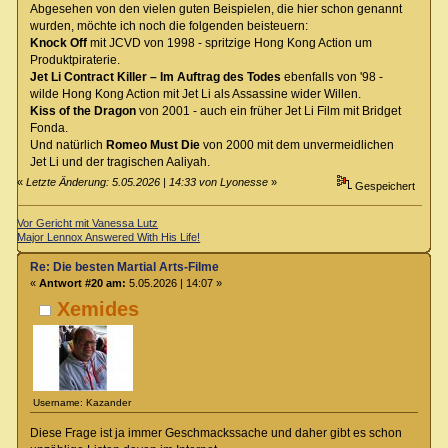
Abgesehen von den vielen guten Beispielen, die hier schon genannt
wurden, möchte ich noch die folgenden beisteuern:
Knock Off
mit JCVD von 1998 - spritzige Hong Kong Action um
Produktpiraterie.
Jet Li Contract Killer – Im Auftrag des Todes
ebenfalls von '98 -
wilde Hong Kong Action mit Jet Li als Assassine wider Willen.
Kiss of the Dragon
von 2001 - auch ein früher Jet Li Film mit Bridget
Fonda.
Und natürlich
Romeo Must Die
von 2000 mit dem unvermeidlichen
Jet Li und der tragischen Aaliyah.
«
Letzte Änderung: 5.05.2026 | 14:33 von Lyonesse
»
Gespeichert
Vor Gericht mit Vanessa Lutz
Major Lennox Answered With His Life!
Re: Die besten Martial Arts-Filme
«
Antwort #20 am:
5.05.2026 | 14:07 »
Xemides
Username: Kazander
Diese Frage ist ja immer Geschmackssache und daher gibt es schon