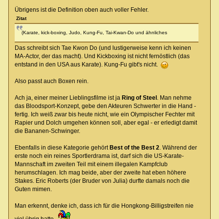
Übrigens ist die Definition oben auch voller Fehler.
Zitat
(Karate, kick-boxing, Judo, Kung-Fu, Tai-Kwan-Do und ähnliches
Das schreibt sich Tae Kwon Do (und lustigerweise kenn ich keinen
MA-Actor, der das macht). Und Kickboxing ist nicht fernöstlich (das
entstand in den USA aus Karate). Kung-Fu gibt's nicht.
Also passt auch Boxen rein.
Ach ja, einer meiner Lieblingsfilme ist ja
Ring of Steel
. Man nehme
das Bloodsport-Konzept, gebe den Akteuren Schwerter in die Hand -
fertig. Ich weiß zwar bis heute nicht, wie ein Olympischer Fechter mit
Rapier und Dolch umgehen können soll, aber egal - er erledigt damit
die Bananen-Schwinger.
Ebenfalls in diese Kategorie gehört
Best of the Best 2
. Während der
erste noch ein reines Sportlerdrama ist, darf sich die US-Karate-
Mannschaft im zweiten Teil mit einem illegalen Kampfclub
herumschlagen. Ich mag beide, aber der zweite hat eben höhere
Stakes. Eric Roberts (der Bruder von Julia) durfte damals noch die
Guten mimen.
Man erkennt, denke ich, dass ich für die Hongkong-Billigstreifen nie
viel übrig hatte.