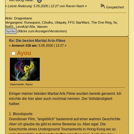
«
Letzte Änderung: 5.05.2026 | 12:27 von Raven Nash
»
Gespeichert
Aktiv: Dragonbane
Vergangene: Runequest, Cthulhu, Ubiquity, FFG StarWars, The One Ring, 5e,
SotDL, LevelUp! A5e, Vaesen
(Klicke zum Anzeigen/Verstecken)
Re: Die besten Martial Arts-Filme
«
Antwort #18 am:
5.05.2026 | 13:27 »
Ayou
Username: Ayou
Einiger meiner liebsten Martial Arts Filme wurden bereits genannt. Ich
möchte die hier aber auch nochmal nennen. Der Vollständigkeit
halber.
1. Bloodsports:
Grandioser Film, "angeblich" basierend auf einer wahren Geschichte.
Aber ich glaube da gibt es keine Beweise zu. Aber egal. Die
Geschichte eines Underground Tournaments in Hong Kong wo so