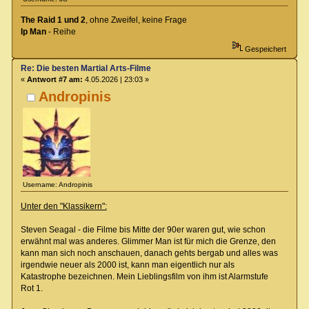
The Raid 1 und 2
, ohne Zweifel, keine Frage
Ip Man
- Reihe
Gespeichert
Re: Die besten Martial Arts-Filme
«
Antwort #7 am:
4.05.2026 | 23:03 »
Andropinis
Username: Andropinis
Unter den "Klassikern":
Steven Seagal - die Filme bis Mitte der 90er waren gut, wie schon
erwähnt mal was anderes. Glimmer Man ist für mich die Grenze, den
kann man sich noch anschauen, danach gehts bergab und alles was
irgendwie neuer als 2000 ist, kann man eigentlich nur als
Katastrophe bezeichnen. Mein Lieblingsfilm von ihm ist Alarmstufe
Rot 1.