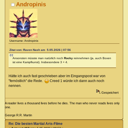
Andropinis
Username: Andropinis
Zitat von: Raven Nash am 5.05.2026 | 07:56
Ansonsten müsste man natürlich noch
Rocky
reinnehmen (ja, auch Boxen
ist eine Kampfkunst). Insbesondere 3 + 4.
Hätte ich auch fast geschrieben aber im Eingangspost war von
"fernöstlich" die Rede.
Creed 1 würde ich dann auch noch
nennen.
Gespeichert
A reader lives a thousand lives before he dies. The man who never reads lives only
one.
George R.R. Martin
Re: Die besten Martial Arts-Filme