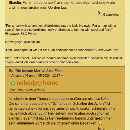
Shaolin
. Für eine überlange Trainingsmontage überraschend witzig
und mit dem großartigen Gordon Liu.
Gespeichert
"For a man with a hammer, all problems start to look like nails. For a man with a
sword, there are no problems, only challenges to be met with steel and faith."
Firepower, B&C Forum
Ich vergeige, also bin ich.
"Und Rollenspiel ist wie Pizza: auch schlecht noch recht beliebt."
FirstOrkos Rap
Wer Fehler findet...soll sie verdammt nochmal nicht behalten, sondern mir Bescheid
sagen, damit ich lernen und es besser machen kann.
Re: Die besten Martial Arts-Filme
«
Antwort #4 am:
4.05.2026 | 12:17 »
nobody@home
Username: nobody@home
Ich stecke in dem Thema zugegebenermaßen gar nicht so tief drin.
Die schon angesprochene "Schlange im Schatten des Adlers" ist
dementsprechend für mich so ziemlich
der
Klassiker schlechthin (lief
halt einfach oft genug im Fernsehen), dürfte aber auch schon so
ziemlich jedem mit etwas Genreerfahrung bereits untergekommen
sein;
empfehlen
würde ich sie trotzdem ohne Bedenken.