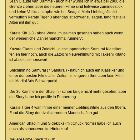
Jean Claude van Damme - auch hier würde ich in etwa bei 2000 die
Grenze ziehen aber die neueren Filme sind teilweise zumindest ok
und keine Vollkatastrophe wie bei Seagal. Mein Lieblingsfilm ist
vermutlich Karate Tiger 3 aber das ist schwer zu sagen, fand fast alle
Alten mit ihm gut.
Karate Kid 1-3 - ohne Worte, muss man gesehen haben auch wenn
der weinerliche Daniel manchmal rumnervt.
Kozure Okami und Zatoichi - diese japanischen Samurai Klassiker
fehlen hier noch, auch die Zatoichi Neuverfilmung mit Takeshi Kitano
ist absolut sehenswert.
Shichinin no Samurai (7 Samurai) - natürlich auch ein Klassiker und
einer der besten Filme aller Zeiten. Im engeren Sinn aber kein Film
mit Martial Arts Schwerpunkt.
Die 36 Kammern der Shaolin - schon lange nicht mehr gesehen aber
die Story habe ich positiv in Erinnerung.
Karate Tiger 4 war immer einer meiner Lieblingsfilme aus den 80ern.
Fand die Story der rivalisierenden Mannschaften gut.
American Shaolin und Sidekicks (mit Chuck Norris) habe ich auch
noch als sehenswert im Hinterkopf.
Neuere Filme (nach 2000):