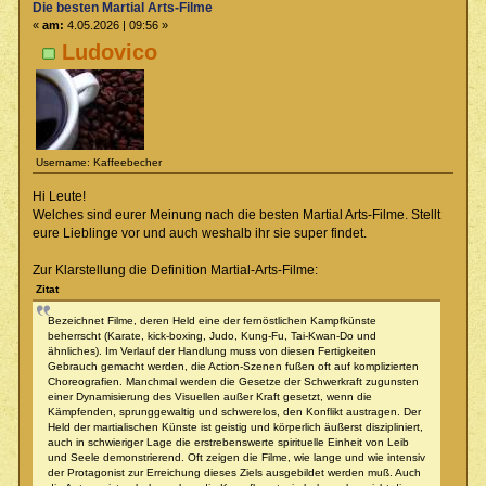
Die besten Martial Arts-Filme
«
am:
4.05.2026 | 09:56 »
Ludovico
Username: Kaffeebecher
Hi Leute!
Welches sind eurer Meinung nach die besten Martial Arts-Filme. Stellt
eure Lieblinge vor und auch weshalb ihr sie super findet.
Zur Klarstellung die Definition Martial-Arts-Filme:
Zitat
Bezeichnet Filme, deren Held eine der fernöstlichen Kampfkünste
beherrscht (Karate, kick-boxing, Judo, Kung-Fu, Tai-Kwan-Do und
ähnliches). Im Verlauf der Handlung muss von diesen Fertigkeiten
Gebrauch gemacht werden, die Action-Szenen fußen oft auf komplizierten
Choreografien. Manchmal werden die Gesetze der Schwerkraft zugunsten
einer Dynamisierung des Visuellen außer Kraft gesetzt, wenn die
Kämpfenden, sprunggewaltig und schwerelos, den Konflikt austragen. Der
Held der martialischen Künste ist geistig und körperlich äußerst diszipliniert,
auch in schwieriger Lage die erstrebenswerte spirituelle Einheit von Leib
und Seele demonstrierend. Oft zeigen die Filme, wie lange und wie intensiv
der Protagonist zur Erreichung dieses Ziels ausgebildet werden muß. Auch