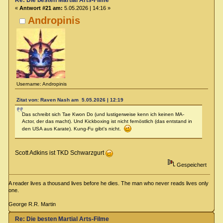
«
Antwort #21 am:
5.05.2026 | 14:16 »
Andropinis
Username: Andropinis
Zitat von: Raven Nash am 5.05.2026 | 12:19
Das schreibt sich Tae Kwon Do (und lustigerweise kenn ich keinen MA-
Actor, der das macht). Und Kickboxing ist nicht fernöstlich (das entstand in
den USA aus Karate). Kung-Fu gibt's nicht.
Scott Adkins ist TKD Schwarzgurt
Gespeichert
A reader lives a thousand lives before he dies. The man who never reads lives only
one.
George R.R. Martin
Re: Die besten Martial Arts-Filme