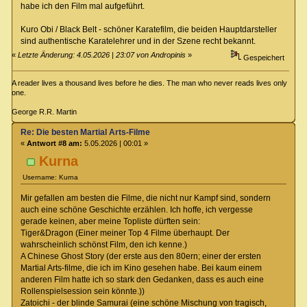
habe ich den Film mal aufgeführt.
Kuro Obi / Black Belt - schöner Karatefilm, die beiden Hauptdarsteller
sind authentische Karatelehrer und in der Szene recht bekannt.
«
Letzte Änderung: 4.05.2026 | 23:07 von Andropinis
»
Gespeichert
A reader lives a thousand lives before he dies. The man who never reads lives only
one.
George R.R. Martin
Re: Die besten Martial Arts-Filme
«
Antwort #8 am:
5.05.2026 | 00:01 »
Kurna
Username: Kurna
Mir gefallen am besten die Filme, die nicht nur Kampf sind, sondern
auch eine schöne Geschichte erzählen. Ich hoffe, ich vergesse
gerade keinen, aber meine Topliste dürften sein:
Tiger&Dragon (Einer meiner Top 4 Filme überhaupt. Der
wahrscheinlich schönst Film, den ich kenne.)
A Chinese Ghost Story (der erste aus den 80ern; einer der ersten
Martial Arts-filme, die ich im Kino gesehen habe. Bei kaum einem
anderen Film hatte ich so stark den Gedanken, dass es auch eine
Rollenspielsession sein könnte.))
Zatoichi - der blinde Samurai (eine schöne Mischung von tragisch,