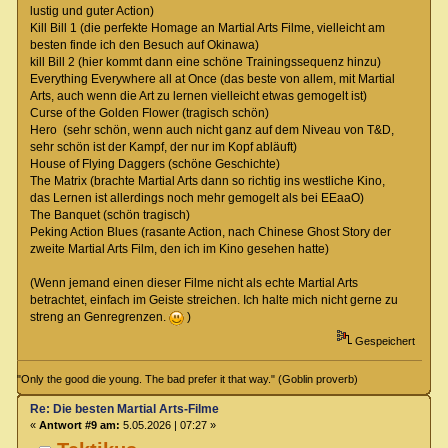
lustig und guter Action)
Kill Bill 1 (die perfekte Homage an Martial Arts Filme, vielleicht am
besten finde ich den Besuch auf Okinawa)
kill Bill 2 (hier kommt dann eine schöne Trainingssequenz hinzu)
Everything Everywhere all at Once (das beste von allem, mit Martial
Arts, auch wenn die Art zu lernen vielleicht etwas gemogelt ist)
Curse of the Golden Flower (tragisch schön)
Hero (sehr schön, wenn auch nicht ganz auf dem Niveau von T&D,
sehr schön ist der Kampf, der nur im Kopf abläuft)
House of Flying Daggers (schöne Geschichte)
The Matrix (brachte Martial Arts dann so richtig ins westliche Kino,
das Lernen ist allerdings noch mehr gemogelt als bei EEaaO)
The Banquet (schön tragisch)
Peking Action Blues (rasante Action, nach Chinese Ghost Story der
zweite Martial Arts Film, den ich im Kino gesehen hatte)
(Wenn jemand einen dieser Filme nicht als echte Martial Arts
betrachtet, einfach im Geiste streichen. Ich halte mich nicht gerne zu
streng an Genregrenzen.
)
Gespeichert
"Only the good die young. The bad prefer it that way." (Goblin proverb)
Re: Die besten Martial Arts-Filme
«
Antwort #9 am:
5.05.2026 | 07:27 »