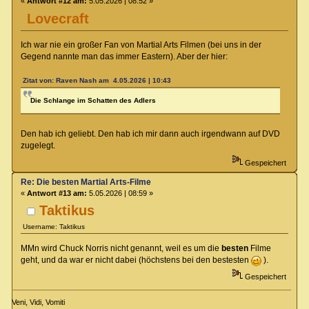
«
Antwort #12 am:
5.05.2026 | 08:52 »
Lovecraft
Ich war nie ein großer Fan von Martial Arts Filmen (bei uns in der
Gegend nannte man das immer Eastern). Aber der hier:
Zitat von: Raven Nash am 4.05.2026 | 10:43
Die Schlange im Schatten des Adlers
Den hab ich geliebt. Den hab ich mir dann auch irgendwann auf DVD
zugelegt.
Gespeichert
Re: Die besten Martial Arts-Filme
«
Antwort #13 am:
5.05.2026 | 08:59 »
Taktikus
Username: Taktikus
MMn wird Chuck Norris nicht genannt, weil es um die
besten
Filme
geht, und da war er nicht dabei (höchstens bei den bestesten
).
Gespeichert
Veni, Vidi, Vomiti