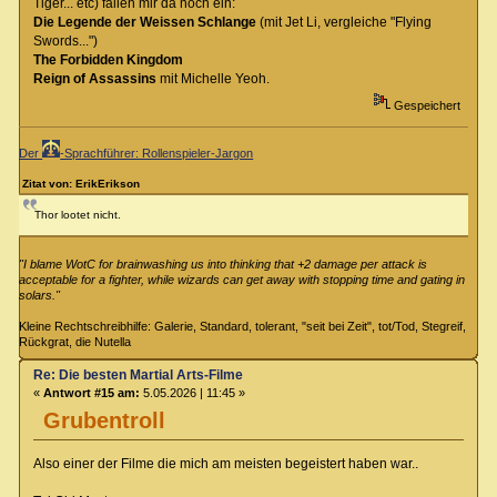
Tiger... etc) fallen mir da noch ein:
Die Legende der Weissen Schlange
(mit Jet Li, vergleiche "Flying
Swords...")
The Forbidden Kingdom
Reign of Assassins
mit Michelle Yeoh.
Gespeichert
Der
-Sprachführer: Rollenspieler-Jargon
Zitat von: ErikErikson
Thor lootet nicht.
"I blame WotC for brainwashing us into thinking that +2 damage per attack is
acceptable for a fighter, while wizards can get away with stopping time and gating in
solars."
Kleine Rechtschreibhilfe: Galerie, Standard, tolerant, "seit bei Zeit", tot/Tod, Stegreif,
Rückgrat, die Nutella
Re: Die besten Martial Arts-Filme
«
Antwort #15 am:
5.05.2026 | 11:45 »
Grubentroll
Also einer der Filme die mich am meisten begeistert haben war..