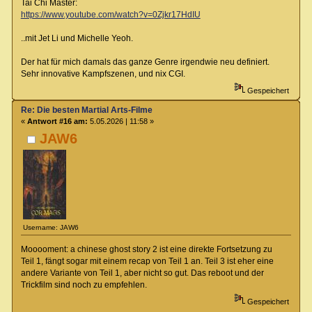
Tai Chi Master:
https://www.youtube.com/watch?v=0Zjkr17HdIU
..mit Jet Li und Michelle Yeoh.
Der hat für mich damals das ganze Genre irgendwie neu definiert.
Sehr innovative Kampfszenen, und nix CGI.
Gespeichert
Re: Die besten Martial Arts-Filme
«
Antwort #16 am:
5.05.2026 | 11:58 »
JAW6
Username: JAW6
Mooooment: a chinese ghost story 2 ist eine direkte Fortsetzung zu
Teil 1, fängt sogar mit einem recap von Teil 1 an. Teil 3 ist eher eine
andere Variante von Teil 1, aber nicht so gut. Das reboot und der
Trickfilm sind noch zu empfehlen.
Gespeichert