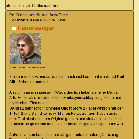
Ich kam, ich sah, ich übergab mich
Re: Die besten Martial Arts-Filme
«
Antwort #14 am:
5.05.2026 | 11:35 »
Feuersänger
Username: Feuersänger
Ein sehr gutes Exemplar, das hier noch nicht genannt wurde, ist
Red
Cliff
. Sehr monumental.
An sich mag ich insgesamt Wuxia deutlich lieber als reine Martial
Arts. Heisst also: mit deutlichem Fantasyeinschlag, magischen und
mythischen Elementen.
Da ist zB sehr schön:
Chinese Ghost Story 1
- aber wirklich nur der
1. Teil, 2 und 3 sind keine wirklichen Fortsetzungen, haben außer
dem Titel nichts mit dem Original gemein und sind auch ziemlicher
Blödsinn. Naja ok zumindest einer davon ist ganz lustig (glaube #2).
Außer diversen bereits mehrmals genannten Streifen (Crouching