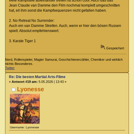
viele Kampfstile aufeinander treffen ist schon cool. Auch das das
Jean Claude van Damme den Film nochmal komplett umgeschnitten
hat, eil ihm sonst die Kampfsequenzen nicht gefallen haben.
2. No Retreat No Surrender:
Auch ein van Damme Streifen. Auch, wenn er hier den bösen Russen
spielt. Absolut empfehlenswert.
3. Karate Tiger 1
Gespeichert
Nerd, Rollenspieler, Magier Samurai, Geschichtenerzähler, Chemiker und wirklich
nichts Besonderes.
Twitter
Re: Die besten Martial Arts-Filme
«
Antwort #19 am:
5.05.2026 | 13:43 »
Lyonesse
Username: Lyonesse