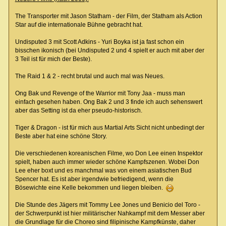
The Transporter mit Jason Statham - der Film, der Statham als Action
Star auf die internationale Bühne gebracht hat.
Undisputed 3 mit Scott Adkins - Yuri Boyka ist ja fast schon ein
bisschen ikonisch (bei Undisputed 2 und 4 spielt er auch mit aber der
3 Teil ist für mich der Beste).
The Raid 1 & 2 - recht brutal und auch mal was Neues.
Ong Bak und Revenge of the Warrior mit Tony Jaa - muss man
einfach gesehen haben. Ong Bak 2 und 3 finde ich auch sehenswert
aber das Setting ist da eher pseudo-historisch.
Tiger & Dragon - ist für mich aus Martial Arts Sicht nicht unbedingt der
Beste aber hat eine schöne Story.
Die verschiedenen koreanischen Filme, wo Don Lee einen Inspektor
spielt, haben auch immer wieder schöne Kampfszenen. Wobei Don
Lee eher boxt und es manchmal was von einem asiatischen Bud
Spencer hat. Es ist aber irgendwie befriedigend, wenn die
Bösewichte eine Kelle bekommen und liegen bleiben.
Die Stunde des Jägers mit Tommy Lee Jones und Benicio del Toro -
der Schwerpunkt ist hier militärischer Nahkampf mit dem Messer aber
die Grundlage für die Choreo sind filipinische Kampfkünste, daher