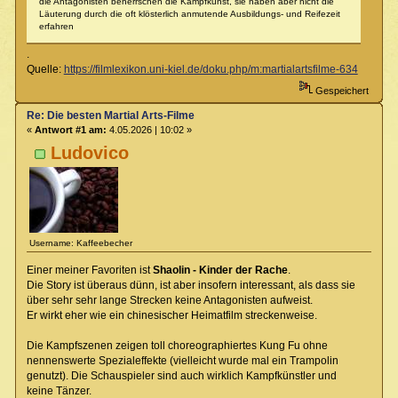
die Antagonisten beherrschen die Kampfkunst, sie haben aber nicht die
Läuterung durch die oft klösterlich anmutende Ausbildungs- und Reifezeit
erfahren
.
Quelle:
https://filmlexikon.uni-kiel.de/doku.php/m:martialartsfilme-634
Gespeichert
Re: Die besten Martial Arts-Filme
«
Antwort #1 am:
4.05.2026 | 10:02 »
Ludovico
Username: Kaffeebecher
Einer meiner Favoriten ist
Shaolin - Kinder der Rache
.
Die Story ist überaus dünn, ist aber insofern interessant, als dass sie
über sehr sehr lange Strecken keine Antagonisten aufweist.
Er wirkt eher wie ein chinesischer Heimatfilm streckenweise.
Die Kampfszenen zeigen toll choreographiertes Kung Fu ohne
nennenswerte Spezialeffekte (vielleicht wurde mal ein Trampolin
genutzt). Die Schauspieler sind auch wirklich Kampfkünstler und
keine Tänzer.