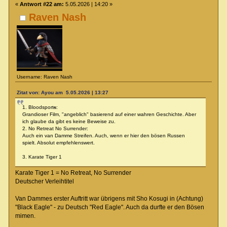
«
Antwort #22 am:
5.05.2026 | 14:20 »
Raven Nash
Username: Raven Nash
Zitat von: Ayou am 5.05.2026 | 13:27
1. Bloodsport
s
:
Grandioser Film, "angeblich" basierend auf einer wahren Geschichte. Aber
ich glaube da gibt es keine Beweise zu.
2. No Retreat No Surrender:
Auch ein van Damme Streifen. Auch, wenn er hier den bösen Russen
spielt. Absolut empfehlenswert.
3. Karate Tiger 1
Karate Tiger 1 = No Retreat, No Surrender
Deutscher Verleihtitel
Van Dammes erster Auftritt war übrigens mit Sho Kosugi in (Achtung)
"Black Eagle" - zu Deutsch "Red Eagle". Auch da durfte er den Bösen
mimen.