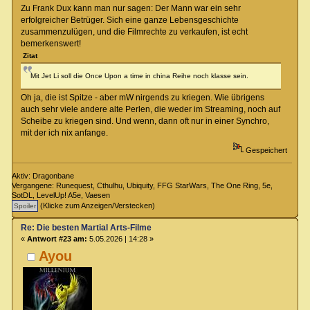
Zu Frank Dux kann man nur sagen: Der Mann war ein sehr
erfolgreicher Betrüger. Sich eine ganze Lebensgeschichte
zusammenzulügen, und die Filmrechte zu verkaufen, ist echt
bemerkenswert!
Zitat
Mit Jet Li soll die Once Upon a time in china Reihe noch klasse sein.
Oh ja, die ist Spitze - aber mW nirgends zu kriegen. Wie übrigens
auch sehr viele andere alte Perlen, die weder im Streaming, noch auf
Scheibe zu kriegen sind. Und wenn, dann oft nur in einer Synchro,
mit der ich nix anfange.
Gespeichert
Aktiv: Dragonbane
Vergangene: Runequest, Cthulhu, Ubiquity, FFG StarWars, The One Ring, 5e,
SotDL, LevelUp! A5e, Vaesen
(Klicke zum Anzeigen/Verstecken)
Re: Die besten Martial Arts-Filme
«
Antwort #23 am:
5.05.2026 | 14:28 »
Ayou