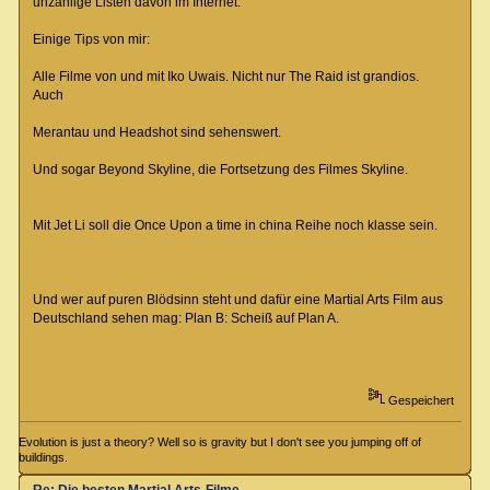
unzählige Listen davon im Internet.
Einige Tips von mir:
Alle Filme von und mit Iko Uwais. Nicht nur The Raid ist grandios.
Auch
Merantau und Headshot sind sehenswert.
Und sogar Beyond Skyline, die Fortsetzung des Filmes Skyline.
Mit Jet Li soll die Once Upon a time in china Reihe noch klasse sein.
Und wer auf puren Blödsinn steht und dafür eine Martial Arts Film aus
Deutschland sehen mag: Plan B: Scheiß auf Plan A.
Gespeichert
Evolution is just a theory? Well so is gravity but I don't see you jumping off of
buildings.
Re: Die besten Martial Arts-Filme