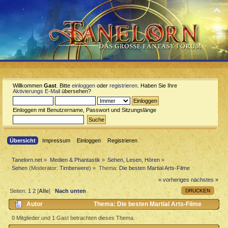
Willkommen
Gast
. Bitte
einloggen
oder
registrieren
. Haben Sie Ihre
Aktivierungs E-Mail
übersehen?
Einloggen mit Benutzername, Passwort und Sitzungslänge
Übersicht
Impressum
Einloggen
Registrieren
Tanelorn.net
»
Medien & Phantastik
»
Sehen, Lesen, Hören
»
Sehen
(Moderator:
Timberwere
) »
Thema:
Die besten Martial Arts-Filme
« vorheriges
nächstes »
DRUCKEN
Seiten:
1
2
[
Alle
]
Nach unten
Autor
Thema: Die besten Martial Arts-Filme
(Gelesen 2165 mal)
0 Mitglieder und 1 Gast betrachten dieses Thema.