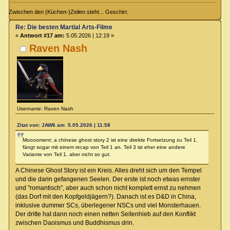
Zwischen den (Küchen-)Zeilen steht... Geschirr.
Re: Die besten Martial Arts-Filme
«
Antwort #17 am:
5.05.2026 | 12:19 »
Raven Nash
Username: Raven Nash
Zitat von: JAW6 am 5.05.2026 | 11:58
Mooooment: a chinese ghost story 2 ist eine direkte Fortsetzung zu Teil 1,
fängt sogar mit einem recap von Teil 1 an. Teil 3 ist eher eine andere
Variante von Teil 1, aber nicht so gut.
A Chinese Ghost Story ist ein Kreis. Alles dreht sich um den Tempel
und die darin gefangenen Seelen. Der erste ist noch etwas ernster
und "romantisch", aber auch schon nicht komplett ernst zu nehmen
(das Dorf mit den Kopfgeldjägern?). Danach ist es D&D in China,
inklusive dummer SCs, überlegener NSCs und viel Monsterhauen.
Der dritte hat dann noch einen netten Seitenhieb auf den Konflikt
zwischen Daoismus und Buddhismus drin.