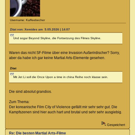
Username: Kaffeebecher
Zitat von: Xemides am 5.05.2026 | 14:07
Und sogar Beyond Skyline, die Fortsetzung des Filmes Skyline.
Waren das nicht SF-Filme über eine Invasion Außerirdischer? Sorry,
aber da habe ich gar keine Martial Arts-Elemente gesehen.
Zitat
Mit Jet Li soll die Once Upon a time in china Reihe noch klasse sein.
Die sind absolut grandios.
Zum Thema:
Der koreanische Film City of Violence gefällt mir sehr sehr gut. Die
Kampfszenen sind hier auch hart und brutal und sehr sehr ausgiebig.
Gespeichert
Re: Die besten Martial Arts-Filme