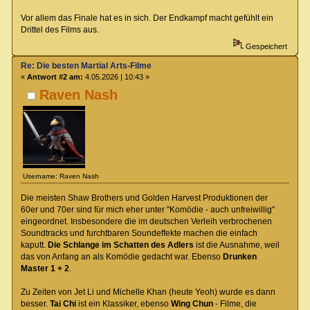
Vor allem das Finale hat es in sich. Der Endkampf macht gefühlt ein
Drittel des Films aus.
Gespeichert
Re: Die besten Martial Arts-Filme
«
Antwort #2 am:
4.05.2026 | 10:43 »
Raven Nash
Username: Raven Nash
Die meisten Shaw Brothers und Golden Harvest Produktionen der
60er und 70er sind für mich eher unter "Komödie - auch unfreiwillig"
eingeordnet. Insbesondere die im deutschen Verleih verbrochenen
Soundtracks und furchtbaren Soundeffekte machen die einfach
kaputt.
Die Schlange im Schatten des Adlers
ist die Ausnahme, weil
das von Anfang an als Komödie gedacht war. Ebenso
Drunken
Master 1 + 2
.
Zu Zeiten von Jet Li und Michelle Khan (heute Yeoh) wurde es dann
besser.
Tai Chi
ist ein Klassiker, ebenso
Wing Chun
- Filme, die