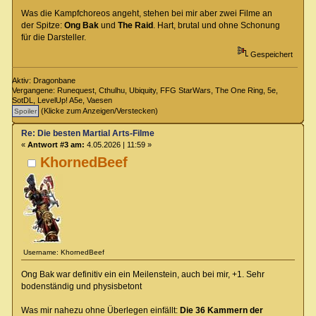
Was die Kampfchoreos angeht, stehen bei mir aber zwei Filme an
der Spitze:
Ong Bak
und
The Raid
. Hart, brutal und ohne Schonung
für die Darsteller.
Gespeichert
Aktiv: Dragonbane
Vergangene: Runequest, Cthulhu, Ubiquity, FFG StarWars, The One Ring, 5e,
SotDL, LevelUp! A5e, Vaesen
(Klicke zum Anzeigen/Verstecken)
Re: Die besten Martial Arts-Filme
«
Antwort #3 am:
4.05.2026 | 11:59 »
KhornedBeef
Username: KhornedBeef
Ong Bak war definitiv ein ein Meilenstein, auch bei mir, +1. Sehr
bodenständig und physisbetont
Was mir nahezu ohne Überlegen einfällt:
Die 36 Kammern der