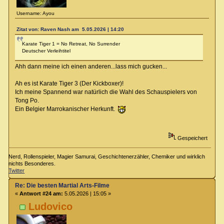
Username: Ayou
Zitat von: Raven Nash am 5.05.2026 | 14:20
Karate Tiger 1 = No Retreat, No Surrender
Deutscher Verleihtitel
Ahh dann meine ich einen anderen...lass mich gucken...
Ah es ist Karate Tiger 3 (Der Kickboxer)!
Ich meine Spannend war natürlich die Wahl des Schauspielers von
Tong Po.
Ein Belgier Marrokanischer Herkunft.
Gespeichert
Nerd, Rollenspieler, Magier Samurai, Geschichtenerzähler, Chemiker und wirklich
nichts Besonderes.
Twitter
Re: Die besten Martial Arts-Filme
«
Antwort #24 am:
5.05.2026 | 15:05 »
Ludovico