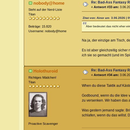
Re: Bad-Ass Fantasy Ro
nobody@home
«
Antwort #33 am:
3.06.20
Steht auf der Nerd-Liste
Titan
Zitat von: Ainor am 3.06.2026 | 0
Aber bedeutet das nicht eher ein
Beiträge: 15.820
Username: nobody@home
Na ja, der einzige am Tisch, d
Es ist aber gleichzeitig sicher
ich
sie so gemacht (und im Spi
Re: Bad-Ass Fantasy Ro
Holothuroid
«
Antwort #34 am:
3.06.20
Richtiges Mädchen!
Titan
When du diese Taktik auf Kästc
Godbound, wenn du die Idee vo
zu versenken. Wir haben das a
Was gestern jemand sagte: Brig
schlafen, wenn du das willst. D
Proactive Scavenger