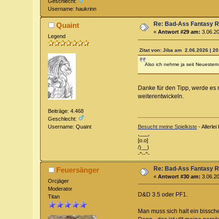
Geschlecht:
Username: haukrinn
Re: Bad-Ass Fantasy Ro
Quaint
«
Antwort #29 am:
3.06.20
Legend
Zitat von: Jiba am 2.06.2026 | 20
Also ich nehme ja seit Neueste
Danke für den Tipp, werde es m
weiterentwickeln.
Beiträge: 4.468
Geschlecht:
Username: Quaint
Besucht meine Spielkiste
- Allerl
,___,
[o.o]
/)__)
-"--"-
Re: Bad-Ass Fantasy Ro
Feuersänger
«
Antwort #30 am:
3.06.20
Orcjäger
Moderator
D&D 3.5 oder PF1.
Titan
Man muss sich halt ein bissch