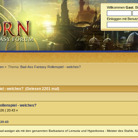
Willkommen
Gast
. B
Einloggen mit Benut
men
»
Thema:
Bad-Ass Fantasy Rollenspiel - welches?
el - welches? (Gelesen 2201 mal)
llenspiel - welches?
26 | 20:43 »
 20:43
ad-assiger als mit den genannten Barbarians of Lemuria und Hyperborea - Meister des Stahls, für