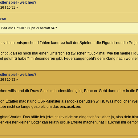
llenspiel - welches?
26 | 10:31 »
9:59
 Bad-Ass Gefühl für Spieler anstatt SC?
er sich da entsprechend fühlen kann,
ist
halt der Spieler -- die Figur ist nur die Proj
 richtig, daß es noch mal einen Unterschied zwischen "Guckt mal, wie toll meine Figur 
el geführt) habe!" im Besonderen gibt. Feuersänger geht's dem Klang nach wohl eh
llenspiel - welches?
26 | 10:33 »
hen willst und dir Draw Steel zu bodenständig ist, Beacon. Geht dann eher in die
n Exalted magst und OSR-Monster als Mooks benutzen willst. Was möglicher Weise c
ber nicht so lange gespielt, um das einzusetzen.
hter Worlds. Das hätte ich jetzt intuitiv nicht so eingeschätzt, aber ja, also dein
er Priester kleiner Götter kan relativ große Effekte machen, hat Haukrinn mir demons