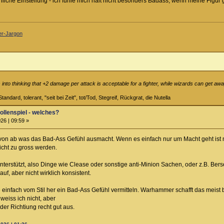
önliche Einstellung - ich fühle mich halt nicht besonders Badass, wenn meine Figur g
ler-Jargon
into thinking that +2 damage per attack is acceptable for a fighter, while wizards can get away
tandard, tolerant, "seit bei Zeit", tot/Tod, Stegreif, Rückgrat, die Nutella
llenspiel - welches?
26 | 09:59 »
davon ab was das Bad-Ass Gefühl ausmacht. Wenn es einfach nur um Macht geht ist 
cht zu gross werden.
terstützt, also Dinge wie Clease oder sonstige anti-Minion Sachen, oder z.B. Berser
f, aber nicht wirklich konsistent.
 einfach vom Stil her ein Bad-Ass Gefühl vermitteln. Warhammer schafft das meis
weiss ich nicht, aber
der Richtiung recht gut aus.