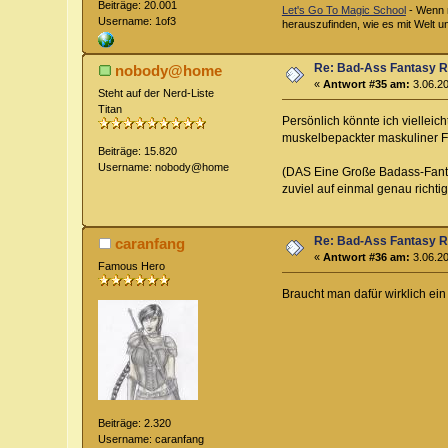
Beiträge: 20.001
Let's Go To Magic School
- Wenn m
Username: 1of3
herauszufinden, wie es mit Welt u
Re: Bad-Ass Fantasy Ro
nobody@home
«
Antwort #35 am:
3.06.20
Steht auf der Nerd-Liste
Titan
Persönlich könnte ich vielleic
muskelbepackter maskuliner F
Beiträge: 15.820
Username: nobody@home
(DAS Eine Große Badass-Fantasy
zuviel auf einmal genau richt
Re: Bad-Ass Fantasy Ro
caranfang
«
Antwort #36 am:
3.06.20
Famous Hero
Braucht man dafür wirklich ein
Beiträge: 2.320
Username: caranfang