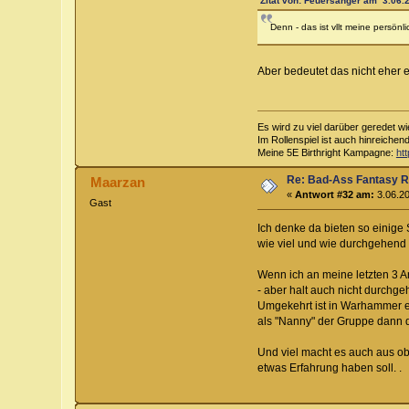
Zitat von: Feuersänger am 3.06.2
Denn - das ist vllt meine persönl
Aber bedeutet das nicht eher e
Es wird zu viel darüber geredet wi
Im Rollenspiel ist auch hinreichen
Meine 5E Birthright Kampagne:
ht
Re: Bad-Ass Fantasy Ro
Maarzan
«
Antwort #32 am:
3.06.20
Gast
Ich denke da bieten so einige
wie viel und wie durchgehend 
Wenn ich an meine letzten 3 Ar
- aber halt auch nicht durchge
Umgekehrt ist in Warhammer ein
als "Nanny" der Gruppe dann d
Und viel macht es auch aus ob 
etwas Erfahrung haben soll. .