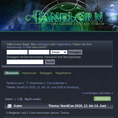
Willkommen
Gast
. Bitte
einloggen
oder
registrieren
. Haben Sie Ihre
Aktivierungs E-Mail
übersehen?
Einloggen mit Benutzername, Passwort und Sitzungslänge
Übersicht
Impressum
Einloggen
Registrieren
Tanelorn.net
»
:T: Downtown
»
Con-Kalender
»
Thema:
NordCon 2026, 12. bis 14. Juni 2026 in Hamburg
« vorheriges
nächstes »
DRUCKEN
Seiten:
1
2
[
3
]
Nach unten
Autor
Thema: NordCon 2026, 12. bis 14. Juni
2026 in Hamburg (Gelesen 3565 mal)
0 Mitglieder und 1 Gast betrachten dieses Thema.