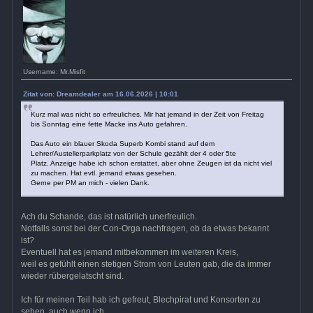
Username: Mr.Misfit
Zitat von: Dreamdealer am 16.06.2026 | 10:01
Kurz mal was nicht so erfreuliches. Mir hat jemand in der Zeit von Freitag
bis Sonntag eine fette Macke ins Auto gefahren.
Das Auto ein blauer Skoda Superb Kombi stand auf dem
Lehrer/Austellerparkplatz von der Schule gezählt der 4 oder 5te
Platz. Anzeige habe ich schon erstattet, aber ohne Zeugen ist da nicht viel
zu machen. Hat evtl. jemand etwas gesehen.
Gerne per PM an mich - vielen Dank.
Ach du Schande, das ist natürlich unerfreulich.
Notfalls sonst bei der Con-Orga nachfragen, ob da etwas bekannt
ist?
Eventuell hat es jemand mitbekommen im weiteren Kreis,
weil es gefühlt einen stetigen Strom von Leuten gab, die da immer
wieder rübergelatscht sind.
Ich für meinen Teil hab ich gefreut, Blechpirat und Konsorten zu
sehen, auch wenn ich