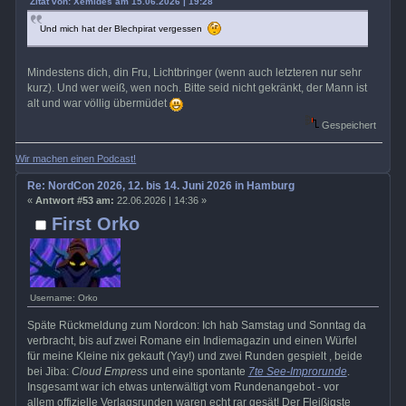
Zitat von: Xemides am 15.06.2026 | 19:28
Und mich hat der Blechpirat vergessen
Mindestens dich, din Fru, Lichtbringer (wenn auch letzteren nur sehr
kurz). Und wer weiß, wen noch. Bitte seid nicht gekränkt, der Mann ist
alt und war völlig übermüdet
Gespeichert
Wir machen einen Podcast!
Re: NordCon 2026, 12. bis 14. Juni 2026 in Hamburg
«
Antwort #53 am:
22.06.2026 | 14:36 »
First Orko
Username: Orko
Späte Rückmeldung zum Nordcon: Ich hab Samstag und Sonntag da
verbracht, bis auf zwei Romane ein Indiemagazin und einen Würfel
für meine Kleine nix gekauft (Yay!) und zwei Runden gespielt , beide
bei Jiba:
Cloud Empress
und eine spontante
7te See-Improrunde
.
Insgesamt war ich etwas unterwältigt vom Rundenangebot - vor
allem offizielle Verlagsrunden waren echt rar gesät! Der Fleißigste