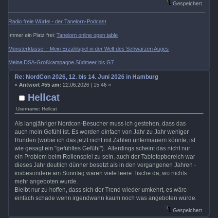
Gespeichert
Radio freie Würfel - der Tanelorn-Podcast
Immer ein Platz frei:
Tanelorn online open table
Monsterklasse! - Mein Erzählspiel in der Welt des Schwarzen Auges
Meine DSA-Großkampagne Südmeer bis G7
Re: NordCon 2026, 12. bis 14. Juni 2026 in Hamburg
«
Antwort #55 am:
22.06.2026 | 15:46 »
Hellcat
Username: Hellcat
Als langjähriger Nordcon-Besucher muss ich gestehen, dass das
auch mein Gefühl ist. Es werden einfach von Jahr zu Jahr weniger
Runden (wobei ich das jetzt nicht mit Zahlen untermauern könnte, ist
wie gesagt ein "gefühltes Gefühl"). Allerdings scheint das nicht nur
ein Problem beim Rollenspiel zu sein, auch der Tabletopbereich war
dieses Jahr deutlich dünner besetzt als in den vergangenen Jahren -
insbesondere am Sonntag waren viele leere Tische da, wo nichts
mehr angeboten wurde.
Bleibt nur zu hoffen, dass sich der Trend wieder umkehrt, es wäre
einfach schade wenn irgendwann kaum noch was angeboten würde.
Gespeichert