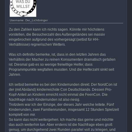
Username: Der_Lichtbringer
Zu den Zahlen kann ich nichts sagen. Könnte mir höchstens
vorstellen, die Besucherzahl des Außengeländes sei massiv
eingebrochen aufgrund des vorhergesagt (selbst für HH-
Verhältnisse) regnerischen Wetters.
Was ich definitiv bemerke, ist, dass in den letzten Jahren das
Verhältnis der Macher zu reinen Konsumenten dramatisch gefallen
ist. Diesmal gab es so wenige freiwillige Helfer, dass
Programmpunkte wegfallen mussten. Und die Helferzahl sinkt seit
Jahren.
Ich selbst bemerke es bei den Kinderrunden direkt. Der NordCon ist
der (mit Abstand) kinderreichste Con Deutschlands. Dessen Pro-
Kopf-Anteil an Kindern erreicht nicht einmal die FeenCon. Die
Nachfrage nach Kinderrunden ist also riesig.
Trotzdem war ich der Einzige, der dieses Jahr welche leitete. Fünf
Kinderrunden, zwei Familienrunden, insgesamt 12 Stunden Spielzeit
komplett von mir.
So kann das nicht weitergehen. Ich mache das gerne und möchte
das auch weiterhin tun. Aber erstens ist die Nachfrage eben groß
genug, um durchgehend zwei Runden parallel voll zu kriegen, und