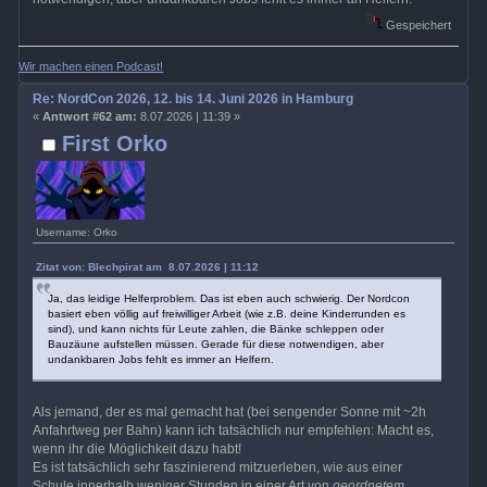
Gespeichert
Wir machen einen Podcast!
Re: NordCon 2026, 12. bis 14. Juni 2026 in Hamburg
«
Antwort #62 am:
8.07.2026 | 11:39 »
First Orko
Username: Orko
Zitat von: Blechpirat am 8.07.2026 | 11:12
Ja, das leidige Helferproblem. Das ist eben auch schwierig. Der Nordcon
basiert eben völlig auf freiwilliger Arbeit (wie z.B. deine Kinderrunden es
sind), und kann nichts für Leute zahlen, die Bänke schleppen oder
Bauzäune aufstellen müssen. Gerade für diese notwendigen, aber
undankbaren Jobs fehlt es immer an Helfern.
Als jemand, der es mal gemacht hat (bei sengender Sonne mit ~2h
Anfahrtweg per Bahn) kann ich tatsächlich nur empfehlen: Macht es,
wenn ihr die Möglichkeit dazu habt!
Es ist tatsächlich sehr faszinierend mitzuerleben, wie aus einer
Schule innerhalb weniger Stunden in einer Art von
geordnetem