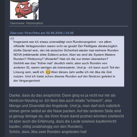
Username: Hotzenplotz
Zitat von: First Orko am 22.06.2026 | 14:36
Insgesamt war ich etwas unterwältigt vom Rundenangebot - vor allem
offizielle Verlagsrunden waren echt rar gesät! Der Fleißigste diesbezüglich
dürfte Daniel sein, der mit stoischer Sicherheit wieder mal mehrere Runden
NOVA (mittlerweile dritte Edition) anbot. Aber wo sind die System Matters
Runden? Plotbunny? Uhrwerkt? Hab ich die nur immer übersehen?
Gefühlt war das "früher mal" deutlich mehr, aber auch Runden von
anderen SL waren weniger als Interessierte. Und ja - ich kann auch Teil der
Lösung sein, weiß ich
Aber dieses Jahr wollte ich mit Jiba die Zeit
nutzen. Und ich hatte schon diverse Runden auf der Nordcon geleitet in
der Vergangenheit.
Danke, dass du das ansprichst. Dann ging es ja nicht nur mir als
Nordcon-Neuling so. Ich fand das auch relativ "schwach", also
Menge und Diversität der Angebote. Und ja, man darf sich natürlich
immer gerne selbst an die Nase packen. Auf der anderen Seite sind
ja genug Verlage da, die ihren Kram damit pushen könnten (vielleicht
ist aber auch die Erfahrung, dass die Leute sowieso kaufen/nicht
kaufen, völlig unabhängig von den Runden).
Schön, dass Jiba zwei Runden angeboten hat!