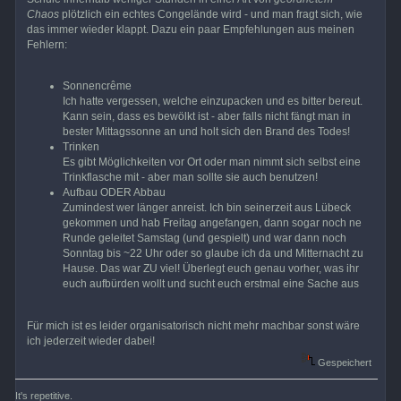
Chaos
plötzlich ein echtes Congelände wird - und man fragt sich, wie
das immer wieder klappt. Dazu ein paar Empfehlungen aus meinen
Fehlern:
Sonnencrême
Ich hatte vergessen, welche einzupacken und es bitter bereut.
Kann sein, dass es bewölkt ist - aber falls nicht fängt man in
bester Mittagssonne an und holt sich den Brand des Todes!
Trinken
Es gibt Möglichkeiten vor Ort oder man nimmt sich selbst eine
Trinkflasche mit - aber man sollte sie auch benutzen!
Aufbau ODER Abbau
Zumindest wer länger anreist. Ich bin seinerzeit aus Lübeck
gekommen und hab Freitag angefangen, dann sogar noch ne
Runde geleitet Samstag (und gespielt) und war dann noch
Sonntag bis ~22 Uhr oder so glaube ich da und Mitternacht zu
Hause. Das war ZU viel! Überlegt euch genau vorher, was ihr
euch aufbürden wollt und sucht euch erstmal eine Sache aus
Für mich ist es leider organisatorisch nicht mehr machbar sonst wäre
ich jederzeit wieder dabei!
Gespeichert
It's repetitive.