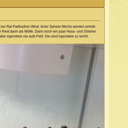
 nur Ral Partha/Iron Wind. Inner Sphere Mechs werden primär
er Rest dann als Wölfe. Dann noch ein paar Haus- und Söldner
r irgendwie nie aufs Feld. Die sind irgendwie zu leicht.