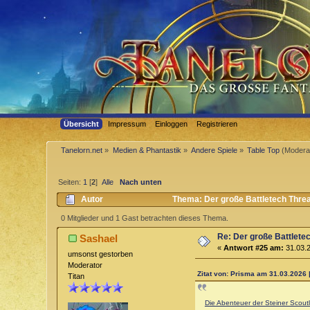
Übersicht
Impressum
Einloggen
Registrieren
Tanelorn.net
»
Medien & Phantastik
»
Andere Spiele
»
Table Top
(Modera
Seiten:
1
[
2
]
Alle
Nach unten
Autor
Thema: Der große Battletech Thre
0 Mitglieder und 1 Gast betrachten dieses Thema.
Re: Der große Battlete
Sashael
«
Antwort #25 am:
31.03.2
umsonst gestorben
Moderator
Zitat von: Prisma am 31.03.2026 
Titan
Die Abenteuer der Steiner Scout