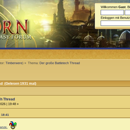
Willkommen
Gast
. B
Einloggen mit Benut
tor:
Timberwere
) »
Thema:
Der große Battletech Thread
ad (Gelesen 1931 mal)
ch Thread
026 | 19:48 »
| 18:41
lanze.