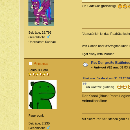
Oh Gott wie großartig!
Beiträge: 18.799
"Ja natürlich ist das Realitätsfluc
Geschlecht:
Username: Sashael
Von Conan über d'Artagnan über Ind
I got away with Murder!
Re: Der große Battlete
Prisma
«
Antwort #26 am:
31.03.2
Famous Hero
Zitat von: Sashael am 31.03.2026
Oh Gott wie großartig!
Der Kanal (Black Pants Legion)
Animationsfilme.
Paperpunk
Mit einem 7er-Set, stehen ganze U
Beiträge: 2.230
Geschlecht: