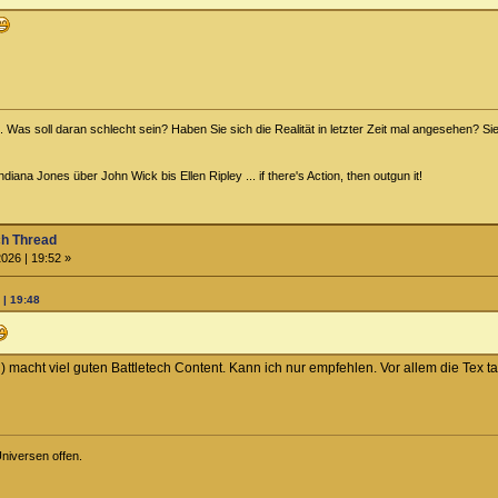
ht. Was soll daran schlecht sein? Haben Sie sich die Realität in letzter Zeit mal angesehen? Sie
iana Jones über John Wick bis Ellen Ripley ... if there's Action, then outgun it!
ch Thread
026 | 19:52 »
 | 19:48
 macht viel guten Battletech Content. Kann ich nur empfehlen. Vor allem die Tex t
niversen offen.