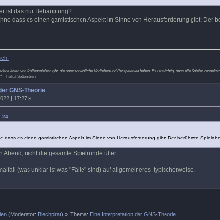
er ist das nur Behauptung?
 ohne dass es einen gamistischen Aspekt im Sinne von Herausforderung gibt: Der b
ich.
hiedene Arten von Rollenspielern gibt, die unterschiedliche Vorlieben und Perspektiven haben. Es ist wichtig, dass alle Spieler resp
.“
– Hofrat Settembrini
 der GNS-Theorie
022 | 17:27 »
7:24
hne dass es einen gamistischen Aspekt im Sinne von Herausforderung gibt: Der berühmte Spielabe
n Abend, nicht die gesamte Spielrunde über.
malfall (was unklar ist was "Fälle" sind) auf allgemeineres typischerweise.
ien
(Moderator:
Blechpirat
) »
Thema:
Eine Interpretation der GNS-Theorie