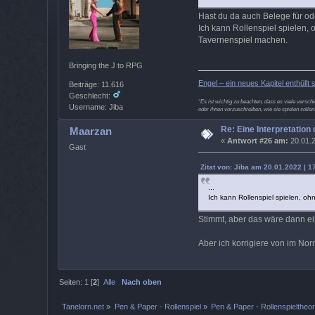
Hast du da auch Belege für od
Ich kann Rollenspiel spielen,
Tavernenspiel machen.
Bringing the J to RPG
Engel – ein neues Kapitel enthüllt s
Beiträge: 11.616
Geschlecht:
“Es ist wichtig zu beachten, dass es viele versc
Username: Jiba
oder ihnen vorzuschreiben, wie sie spielen sollen
Re: Eine Interpretation
Maarzan
«
Antwort #26 am:
20.01.2
Gast
Zitat von: Jiba am 20.01.2022 | 1
...
Ich kann Rollenspiel spielen, o
Stimmt, aber das wäre dann ei
Aber ich korrigiere von im Nor
Seiten:
1
[
2
]
Alle
Nach oben
Tanelorn.net
»
Pen & Paper - Rollenspiel
»
Pen & Paper - Rollenspieltheor