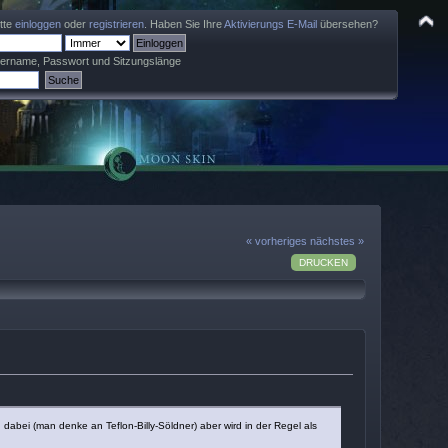
itte
einloggen
oder
registrieren
. Haben Sie Ihre
Aktivierungs E-Mail
übersehen?
zername, Passwort und Sitzungslänge
« vorheriges
nächstes »
DRUCKEN
 dabei (man denke an Teflon-Billy-Söldner) aber wird in der Regel als