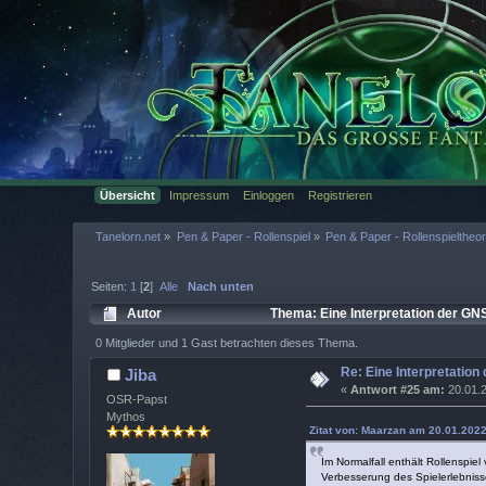
Übersicht
Impressum
Einloggen
Registrieren
Tanelorn.net
»
Pen & Paper - Rollenspiel
»
Pen & Paper - Rollenspieltheor
Seiten:
1
[
2
]
Alle
Nach unten
Autor
Thema: Eine Interpretation der GN
0 Mitglieder und 1 Gast betrachten dieses Thema.
Re: Eine Interpretation
Jiba
«
Antwort #25 am:
20.01.2
OSR-Papst
Mythos
Zitat von: Maarzan am 20.01.2022
Im Normalfall enthält Rollenspie
Verbesserung des Spielerlebnis