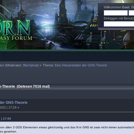
Willkommen
Gast
. B
Einloggen mit Benut
ien
(Moderator:
Blechpirat
) »
Thema:
Eine Interpretation der GNS-Theorie
S-Theorie (Gelesen 7016 mal)
 der GNS-Theorie
022 | 17:24 »
 | 17:00
l von allen 3 GDS Elementen etwas gleichzeitig und das N in GNS ist zwar nicht immer automatisch
ses gesehen.