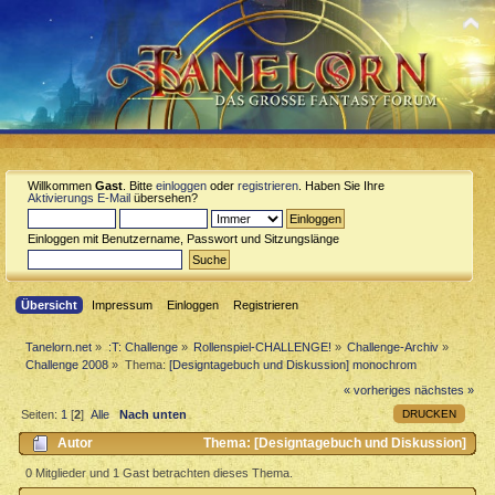
Willkommen
Gast
. Bitte
einloggen
oder
registrieren
. Haben Sie Ihre
Aktivierungs E-Mail
übersehen?
Einloggen mit Benutzername, Passwort und Sitzungslänge
Übersicht
Impressum
Einloggen
Registrieren
Tanelorn.net
»
:T: Challenge
»
Rollenspiel-CHALLENGE!
»
Challenge-Archiv
»
Challenge 2008
»
Thema:
[Designtagebuch und Diskussion] monochrom
« vorheriges
nächstes »
DRUCKEN
Seiten:
1
[
2
]
Alle
Nach unten
Autor
Thema: [Designtagebuch und Diskussion]
monochrom (Gelesen 14393 mal)
0 Mitglieder und 1 Gast betrachten dieses Thema.