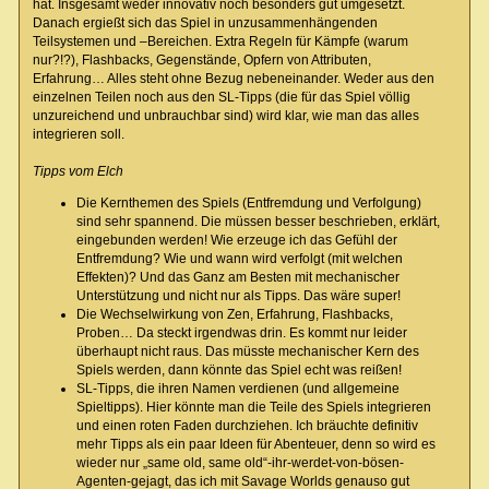
hat. Insgesamt weder innovativ noch besonders gut umgesetzt.
Danach ergießt sich das Spiel in unzusammenhängenden
Teilsystemen und –Bereichen. Extra Regeln für Kämpfe (warum
nur?!?), Flashbacks, Gegenstände, Opfern von Attributen,
Erfahrung… Alles steht ohne Bezug nebeneinander. Weder aus den
einzelnen Teilen noch aus den SL-Tipps (die für das Spiel völlig
unzureichend und unbrauchbar sind) wird klar, wie man das alles
integrieren soll.
Tipps vom Elch
Die Kernthemen des Spiels (Entfremdung und Verfolgung)
sind sehr spannend. Die müssen besser beschrieben, erklärt,
eingebunden werden! Wie erzeuge ich das Gefühl der
Entfremdung? Wie und wann wird verfolgt (mit welchen
Effekten)? Und das Ganz am Besten mit mechanischer
Unterstützung und nicht nur als Tipps. Das wäre super!
Die Wechselwirkung von Zen, Erfahrung, Flashbacks,
Proben… Da steckt irgendwas drin. Es kommt nur leider
überhaupt nicht raus. Das müsste mechanischer Kern des
Spiels werden, dann könnte das Spiel echt was reißen!
SL-Tipps, die ihren Namen verdienen (und allgemeine
Spieltipps). Hier könnte man die Teile des Spiels integrieren
und einen roten Faden durchziehen. Ich bräuchte definitiv
mehr Tipps als ein paar Ideen für Abenteuer, denn so wird es
wieder nur „same old, same old“-ihr-werdet-von-bösen-
Agenten-gejagt, das ich mit Savage Worlds genauso gut