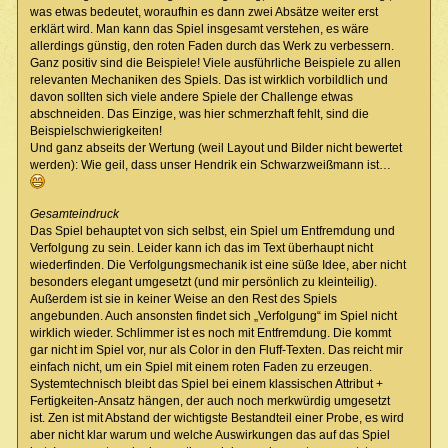
was etwas bedeutet, woraufhin es dann zwei Absätze weiter erst
erklärt wird. Man kann das Spiel insgesamt verstehen, es wäre
allerdings günstig, den roten Faden durch das Werk zu verbessern.
Ganz positiv sind die Beispiele! Viele ausführliche Beispiele zu allen
relevanten Mechaniken des Spiels. Das ist wirklich vorbildlich und
davon sollten sich viele andere Spiele der Challenge etwas
abschneiden. Das Einzige, was hier schmerzhaft fehlt, sind die
Beispielschwierigkeiten!
Und ganz abseits der Wertung (weil Layout und Bilder nicht bewertet
werden): Wie geil, dass unser Hendrik ein Schwarzweißmann ist…
Gesamteindruck
Das Spiel behauptet von sich selbst, ein Spiel um Entfremdung und
Verfolgung zu sein. Leider kann ich das im Text überhaupt nicht
wiederfinden. Die Verfolgungsmechanik ist eine süße Idee, aber nicht
besonders elegant umgesetzt (und mir persönlich zu kleinteilig).
Außerdem ist sie in keiner Weise an den Rest des Spiels
angebunden. Auch ansonsten findet sich „Verfolgung“ im Spiel nicht
wirklich wieder. Schlimmer ist es noch mit Entfremdung. Die kommt
gar nicht im Spiel vor, nur als Color in den Fluff-Texten. Das reicht mir
einfach nicht, um ein Spiel mit einem roten Faden zu erzeugen.
Systemtechnisch bleibt das Spiel bei einem klassischen Attribut +
Fertigkeiten-Ansatz hängen, der auch noch merkwürdig umgesetzt
ist. Zen ist mit Abstand der wichtigste Bestandteil einer Probe, es wird
aber nicht klar warum und welche Auswirkungen das auf das Spiel