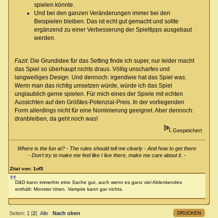
spielen könnte.
Und bei den ganzen Veränderungen immer bei den
Beispielen bleiben. Das ist echt gut gemacht und sollte
ergänzend zu einer Verbesserung der Spieltipps ausgebaut
werden.
Fazit
: Die Grundidee für das Setting finde ich super, nur leider macht
das Spiel so überhaupt nichts draus. Völlig unscharfes und
langweiliges Design. Und dennoch: irgendwie hat das Spiel was.
Wenn man das richtig umsetzen würde, würde ich das Spiel
unglaublich gerne spielen. Für mich eines der Spiele mit echten
Aussichten auf den Größtes-Potenzial-Preis. In der vorliegenden
Form allerdings nicht für eine Nominierung geeignet. Aber dennoch:
dranbleiben, da geht noch was!
Gespeichert
Where is the fun at? - The rules should tell me clearly - And how to get there
-
Don't try to make me feel like I live there, make me care about it.
-
Zitat von: 1of3
D&D kann immerhin eine Sache gut, auch wenn es ganz viel Ablenkendes
enthält: Monster töten. Vampire kann gar nichts.
DRUCKEN
Seiten:
1
[
2
]
Alle
Nach oben