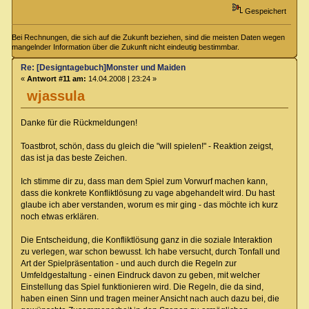
Gespeichert
Bei Rechnungen, die sich auf die Zukunft beziehen, sind die meisten Daten wegen
mangelnder Information über die Zukunft nicht eindeutig bestimmbar.
Re: [Designtagebuch]Monster und Maiden
«
Antwort #11 am:
14.04.2008 | 23:24 »
wjassula
Danke für die Rückmeldungen!
Toastbrot, schön, dass du gleich die "will spielen!" - Reaktion zeigst,
das ist ja das beste Zeichen.
Ich stimme dir zu, dass man dem Spiel zum Vorwurf machen kann,
dass die konkrete Konfliktlösung zu vage abgehandelt wird. Du hast
glaube ich aber verstanden, worum es mir ging - das möchte ich kurz
noch etwas erklären.
Die Entscheidung, die Konfliktlösung ganz in die soziale Interaktion
zu verlegen, war schon bewusst. Ich habe versucht, durch Tonfall und
Art der Spielpräsentation - und auch durch die Regeln zur
Umfeldgestaltung - einen Eindruck davon zu geben, mit welcher
Einstellung das Spiel funktionieren wird. Die Regeln, die da sind,
haben einen Sinn und tragen meiner Ansicht nach auch dazu bei, die