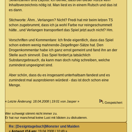
Seitenzahlen und Layout: Ich denke, dass bei dieser Kürze kein
Inhaltsverzeichnis nötig ist. Man liest es in einem Rutsch und das ist
es dann.
Stichworte: Ähm...Verlangen? Nicht? Fredi hat mir beim letzen TS
schon zugebrummt, dass ich ja wohl Farbe nur reingeschummelt
hätte...und Verlangen transportiert das Spiel jetzt auch nicht? Hm.
Vorschriften und Kommentare: Ich finde eigentlich, dass das Spiel
schon extrem wenig mahnende-Zeigefinger-Sätze hat. Den
Drogenkommentar habe ich ganz ernst gemeint und fand ihn an der
Stelle auch sinnvoll. Das Spiel fordert ja tatsächlich
Substanzgebrauch, da kann man doch ruhig schreiben, welche
zumindest ungeeignet sind.
Aber schön, dass du es insgesamt unterhaltsam fandest und es
zumindest mal ausprobieren würdest - das ist doch schon eine
Menge.
«
Letzte Änderung: 18.04.2008 | 19:01 von Jasper
»
Gespeichert
Wer schweigt stimmt nicht immer zu.
Er hat nur manchmal keine Lust mit Idioten zu diskutieren.
Re: [Designtagebuch]Monster und Maiden
«
Antwort #14 am:
19.04.2008 | 10:49 »