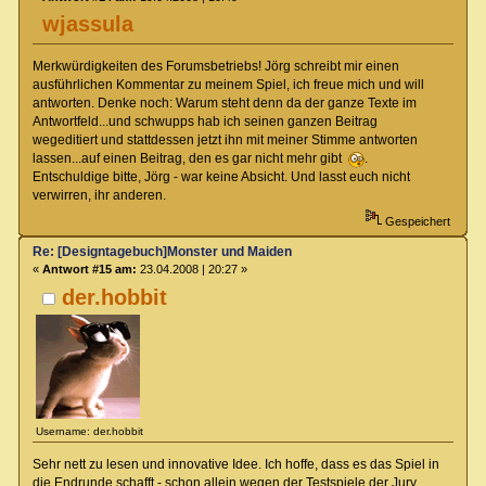
wjassula
Merkwürdigkeiten des Forumsbetriebs! Jörg schreibt mir einen
ausführlichen Kommentar zu meinem Spiel, ich freue mich und will
antworten. Denke noch: Warum steht denn da der ganze Texte im
Antwortfeld...und schwupps hab ich seinen ganzen Beitrag
wegeditiert und stattdessen jetzt ihn mit meiner Stimme antworten
lassen...auf einen Beitrag, den es gar nicht mehr gibt
.
Entschuldige bitte, Jörg - war keine Absicht. Und lasst euch nicht
verwirren, ihr anderen.
Gespeichert
Re: [Designtagebuch]Monster und Maiden
«
Antwort #15 am:
23.04.2008 | 20:27 »
der.hobbit
Username: der.hobbit
Sehr nett zu lesen und innovative Idee. Ich hoffe, dass es das Spiel in
die Endrunde schafft - schon allein wegen der Testspiele der Jury.