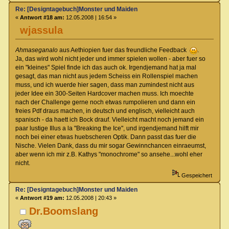
Re: [Designtagebuch]Monster und Maiden
«
Antwort #18 am:
12.05.2008 | 16:54 »
wjassula
Ahmaseganalo
aus Aethiopien fuer das freundliche Feedback
.
Ja, das wird wohl nicht jeder und immer spielen wollen - aber fuer so
ein "kleines" Spiel finde ich das auch ok. Irgendjemand hat ja mal
gesagt, das man nicht aus jedem Scheiss ein Rollenspiel machen
muss, und ich wuerde hier sagen, dass man zumindest nicht aus
jeder Idee ein 300-Seiten Hardcover machen muss. Ich moechte
nach der Challenge gerne noch etwas rumpolieren und dann ein
freies Pdf draus machen, in deutsch und englisch, vielleicht auch
spanisch - da haett ich Bock drauf. Vielleicht macht noch jemand ein
paar lustige Illus a la "Breaking the Ice", und irgendjemand hilft mir
noch bei einer etwas huebscheren Optik. Dann passt das fuer die
Nische. Vielen Dank, dass du mir sogar Gewinnchancen einraeumst,
aber wenn ich mir z.B. Kathys "monochrome" so ansehe...wohl eher
nicht.
Gespeichert
Re: [Designtagebuch]Monster und Maiden
«
Antwort #19 am:
12.05.2008 | 20:43 »
Dr.Boomslang