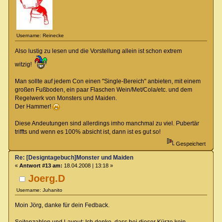
Username: Reinecke
Also lustig zu lesen und die Vorstellung allein ist schon extrem
witzig!
Man sollte auf jedem Con einen "Single-Bereich" anbieten, mit einem
großen Fußboden, ein paar Flaschen Wein/Met/Cola/etc. und dem
Regelwerk von Monsters und Maiden.
Der Hammer!
Diese Andeutungen sind allerdings imho manchmal zu viel. Pubertär
triffts und wenn es 100% absicht ist, dann ist es gut so!
Gespeichert
Re: [Designtagebuch]Monster und Maiden
«
Antwort #13 am:
18.04.2008 | 13:18 »
Joerg.D
Username: Juhanito
Moin Jörg, danke für dein Fedback.