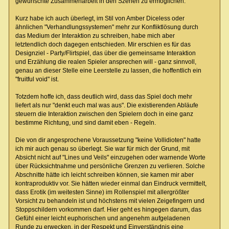
gewünschte Zusammenarbeit in den Szenen zu ermöglichen.
Kurz habe ich auch überlegt, im Stil von Amber Diceless oder
ähnlichen "Verhandlungssystemen" mehr zur Konfliktlösung durch
das Medium der Interaktion zu schreiben, habe mich aber
letztendlich doch dagegen entschieden. Mir erschien es für das
Designziel - Party/Flirtspiel, das über die gemeinsame Interaktion
und Erzählung die realen Spieler ansprechen will - ganz sinnvoll,
genau an dieser Stelle eine Leerstelle zu lassen, die hoffentlich ein
"fruitful void" ist.
Totzdem hoffe ich, dass deutlich wird, dass das Spiel doch mehr
liefert als nur "denkt euch mal was aus". Die existierenden Abläufe
steuern die Interaktion zwischen den Spielern doch in eine ganz
bestimme Richtung, und sind damit eben - Regeln.
Die von dir angesprochene Voraussetzung "keine Vollidioten" hatte
ich mir auch genau so überlegt. Sie war für mich der Grund, mit
Absicht nicht auf "Lines und Veils" einzugehen oder warnende Worte
über Rücksichtnahme und persönliche Grenzen zu verlieren. Solche
Abschnitte hätte ich leicht schreiben können, sie kamen mir aber
kontraproduktiv vor. Sie hätten wieder einmal dan Eindruck vermittelt,
dass Erotik (im weitesten Sinne) im Rollenspiel mit allergrößter
Vorsicht zu behandeln ist und höchstens mit vielen Zeigefingern und
Stoppschildern vorkommen darf. Hier geht es hingegen darum, das
Gefühl einer leicht euphorischen und angenehm aufgeladenen
Runde zu erwecken, in der Respekt und Einverständnis eine