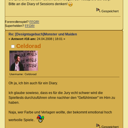
Bitte an die Diary of Sessions denken!
Gespeichert
Forenrollenspiel?
FFOR!
Superhelden?
FFOR!
Re: [Designtagebuch]Monster und Maiden
«
Antwort #16 am:
24.04.2008 | 18:01 »
Celdorad
Username: Celdorad
Oh ja, ich bin auch für ein Diary.
Ich glaube sowieso, dass es für die Jury echt schwer wird die
Spieltests durchzuführen ohne nachher den "Gefühlmixer" im Hirn zu
haben.
Naja, wer Farbe und Verlagen wollte, der bekommt emotional hoch
wertvolle Spiele..
Gespeichert