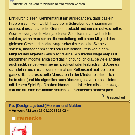
fürchte ich es könnte ziemlich homoerotisch werden
Erst durch diesen Kommentar ist mir aufgegangen, dass das ein
Problem sein könnte. Ich habe beim Schreiben durchgängig an
gemischtgeschlechtliche Gruppen gedacht und mir ein polysexuelles
Gewusel vorgestellt. Aber ja, dieses Spiel kann man wohl nicht
spielen, wenn man schon die Vorstellung, mit einem Mitglied des
gleichen Geschlechts eine vage schwule/lesbische Szene zu
spielen, unangenehm findet oder um keinen Preis von einem
Mitglied des eigenen Geschlechts eine Schultermassage verpasst
bekommen möchte. Mich stört das nicht und ich glaube viele andere
auch nicht, selbst wenn sie nicht schwul oder lesbisch sind. Aber es
schadet ja auch nicht, wenn es mal ein Rollenspiel gibt, bei dem
ganz strikt heterosexuelle Menschen in der Minderheit sind... Ich
hoffe aber (und bin eigentlich auch überzeugt davon), dass Heteros
mit diesem Spiel Spaß haben können - es ist jedenfalls keineswegs
von mir auf eine bestimmte Vorliebe ausschließlich hindesigned.
Gespeichert
Re: [Designtagebuch]Monster und Maiden
«
Antwort #12 am:
16.04.2008 | 15:02 »
reinecke