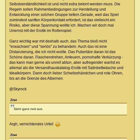
Selbstverständlichkeit ist und nicht extra betont werden muss. Die
Regeln sollen Rahmenbedingungen zur Herstellung und
Entwicklung einer solchen Gruppe liefern.Gerade, weil das Spiel
zumindest sanften Körperkontakt erfordert, ist das vielleicht ein
Risiko, aber diese Spannung wollte ich. Machen wir doch mal
Unernst mit der Erotik im Rollenspiel.
Ganz wichtig war mit deshalb auch, das Thema bloß nicht
"erwachsen" und "seriös" zu behandeln. Auch das ist eine
Distanzierung, die ich nicht wollte. Das Pubertäre daran ist das
Schöne daran. Flaschendrehen, Anfeuern, pornohafte Verkürzung -
das kann man gerne als unreif abtun, aber aufregender war/ist es
allemal als die Versandhauskatalog-Erotik mit Satinbettwäsche und
Idealkörpern. Dann doch lieber Schwitzehändchen und rote Ohren,
bis an die Grenze des Albernen.
@Skyrock
Zitat
Sieht ganz nett aus.
Argh, vernichtendes Urteil
.
Zitat