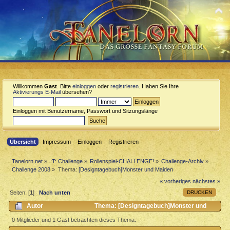
Willkommen
Gast
. Bitte
einloggen
oder
registrieren
. Haben Sie Ihre
Aktivierungs E-Mail
übersehen?
Einloggen mit Benutzername, Passwort und Sitzungslänge
Übersicht
Impressum
Einloggen
Registrieren
Tanelorn.net
»
:T: Challenge
»
Rollenspiel-CHALLENGE!
»
Challenge-Archiv
»
Challenge 2008
»
Thema:
[Designtagebuch]Monster und Maiden
« vorheriges
nächstes »
DRUCKEN
Seiten: [
1
]
Nach unten
Autor
Thema: [Designtagebuch]Monster und
Maiden (Gelesen 16008 mal)
0 Mitglieder und 1 Gast betrachten dieses Thema.