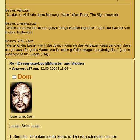
Bestes Filmzitat:
"Ja, das ist vielleicht deine Meinung, Mann." (Der Dude, The Big Lebowski)
Bestes Literaturzitat:
"Wohin verschwindet dieser ganze fertige Haufen tagsüber?" (Zeit der Geister von
Esther Kaufmann)
Bestes RPG-Zitat:
"Meine Kinder kamen nie in das Alter, in dem sie das Vertrauen darin verloren, dass
ich genauso für gutes Wetter wie für einen gefüllten Magen zuständig bin..." (Jao in
Welcome to the Jungle (PtA))
Re: [Designtagebuch]Monster und Maiden
«
Antwort #17 am:
12.05.2008 | 11:08 »
Dom
Username: Dom
Lustig. Sehr lustig.
1. Sprache. Unbekümmerte Sprache. Die ist auch nötig, um den