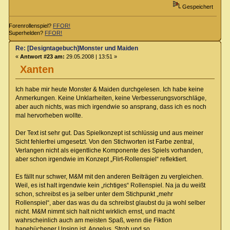
Gespeichert
Forenrollenspiel?
FFOR!
Superhelden?
FFOR!
Re: [Designtagebuch]Monster und Maiden
«
Antwort #23 am:
29.05.2008 | 13:51 »
Xanten
Ich habe mir heute Monster & Maiden durchgelesen. Ich habe keine
Anmerkungen. Keine Unklarheiten, keine Verbesserungsvorschläge,
aber auch nichts, was mich irgendwie so ansprang, dass ich es noch
mal hervorheben wollte.
Der Text ist sehr gut. Das Spielkonzept ist schlüssig und aus meiner
Sicht fehlerfrei umgesetzt. Von den Stichworten ist Farbe zentral,
Verlangen nicht als eigentliche Komponente des Spiels vorhanden,
aber schon irgendwie im Konzept „Flirt-Rollenspiel“ reflektiert.
Es fällt nur schwer, M&M mit den anderen Beiträgen zu vergleichen.
Weil, es ist halt irgendwie kein „richtiges“ Rollenspiel. Na ja du weißt
schon, schreibst es ja selber unter dem Stichpunkt „mehr
Rollenspiel“, aber das was du da schreibst glaubst du ja wohl selber
nicht. M&M nimmt sich halt nicht wirklich ernst, und macht
wahrscheinlich auch am meisten Spaß, wenn die Fiktion
hanebüchener Unsinn ist. Angelus, Stroh und so.