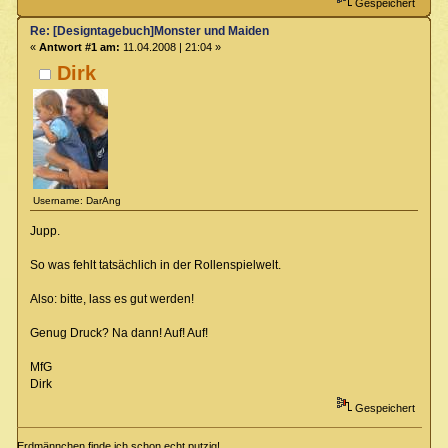
Gespeichert
Re: [Designtagebuch]Monster und Maiden
«
Antwort #1 am:
11.04.2008 | 21:04 »
Dirk
Username: DarAng
Jupp.
So was fehlt tatsächlich in der Rollenspielwelt.
Also: bitte, lass es gut werden!
Genug Druck? Na dann! Auf! Auf!
MfG
Dirk
Gespeichert
Erdmännchen finde ich schon echt putzig!