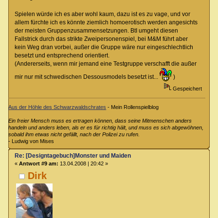
Spielen würde ich es aber wohl kaum, dazu ist es zu vage, und vor
allem fürchte ich es könnte ziemlich homoerotisch werden angesichts
der meisten Gruppenzusammensetzungen. BtI umgeht diesen
Fallstrick durch das strikte Zweipersonenspiel, bei M&M führt aber
kein Weg dran vorbei, außer die Gruppe wäre nur eingeschlechtlich
besetzt und entsprechend orientiert.
(Andererseits, wenn mir jemand eine Testgruppe verschafft die außer
mir nur mit schwedischen Dessousmodels besetzt ist...
)
Gespeichert
Aus der Höhle des Schwarzwaldschrates
- Mein Rollenspielblog
Ein freier Mensch muss es ertragen können, dass seine Mitmenschen anders
handeln und anders leben, als er es für richtig hält, und muss es sich abgewöhnen,
sobald ihm etwas nicht gefällt, nach der Polizei zu rufen.
- Ludwig von Mises
Re: [Designtagebuch]Monster und Maiden
«
Antwort #9 am:
13.04.2008 | 20:42 »
Dirk