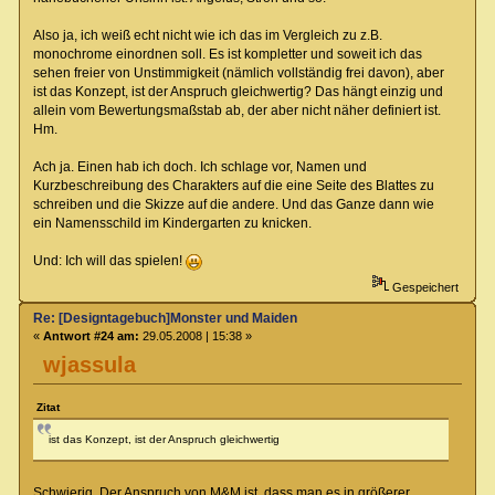
Also ja, ich weiß echt nicht wie ich das im Vergleich zu z.B.
monochrome einordnen soll. Es ist kompletter und soweit ich das
sehen freier von Unstimmigkeit (nämlich vollständig frei davon), aber
ist das Konzept, ist der Anspruch gleichwertig? Das hängt einzig und
allein vom Bewertungsmaßstab ab, der aber nicht näher definiert ist.
Hm.
Ach ja. Einen hab ich doch. Ich schlage vor, Namen und
Kurzbeschreibung des Charakters auf die eine Seite des Blattes zu
schreiben und die Skizze auf die andere. Und das Ganze dann wie
ein Namensschild im Kindergarten zu knicken.
Und: Ich will das spielen!
Gespeichert
Re: [Designtagebuch]Monster und Maiden
«
Antwort #24 am:
29.05.2008 | 15:38 »
wjassula
Zitat
ist das Konzept, ist der Anspruch gleichwertig
Schwierig. Der Anspruch von M&M ist, dass man es in größerer