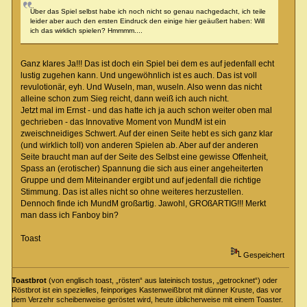
Über das Spiel selbst habe ich noch nicht so genau nachgedacht, ich teile
leider aber auch den ersten Eindruck den einige hier geäußert haben: Will
ich das wirklich spielen? Hmmmm....
Ganz klares Ja!!! Das ist doch ein Spiel bei dem es auf jedenfall echt
lustig zugehen kann. Und ungewöhnlich ist es auch. Das ist voll
revulotionär, eyh. Und Wuseln, man, wuseln. Also wenn das nicht
alleine schon zum Sieg reicht, dann weiß ich auch nicht.
Jetzt mal im Ernst - und das hatte ich ja auch schon weiter oben mal
gechrieben - das Innovative Moment von MundM ist ein
zweischneidiges Schwert. Auf der einen Seite hebt es sich ganz klar
(und wirklich toll) von anderen Spielen ab. Aber auf der anderen
Seite braucht man auf der Seite des Selbst eine gewisse Offenheit,
Spass an (erotischer) Spannung die sich aus einer angeheiterten
Gruppe und dem Miteinander ergibt und auf jedenfall die richtige
Stimmung. Das ist alles nicht so ohne weiteres herzustellen.
Dennoch finde ich MundM großartig. Jawohl, GROßARTIG!!! Merkt
man dass ich Fanboy bin?
Toast
Gespeichert
Toastbrot
(von englisch toast, „rösten“ aus lateinisch tostus, „getrocknet“) oder
Röstbrot ist ein spezielles, feinporiges Kastenweißbrot mit dünner Kruste, das vor
dem Verzehr scheibenweise geröstet wird, heute üblicherweise mit einem Toaster.