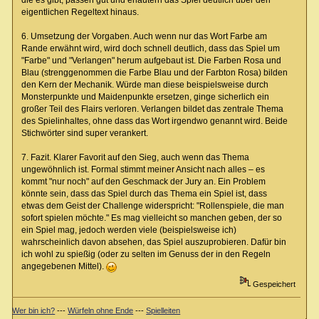
die es gibt, passen gut und erläutern das Spiel deutlich über den
eigentlichen Regeltext hinaus.
6. Umsetzung der Vorgaben. Auch wenn nur das Wort Farbe am
Rande erwähnt wird, wird doch schnell deutlich, dass das Spiel um
"Farbe" und "Verlangen" herum aufgebaut ist. Die Farben Rosa und
Blau (strenggenommen die Farbe Blau und der Farbton Rosa) bilden
den Kern der Mechanik. Würde man diese beispielsweise durch
Monsterpunkte und Maidenpunkte ersetzen, ginge sicherlich ein
großer Teil des Flairs verloren. Verlangen bildet das zentrale Thema
des Spielinhaltes, ohne dass das Wort irgendwo genannt wird. Beide
Stichwörter sind super verankert.
7. Fazit. Klarer Favorit auf den Sieg, auch wenn das Thema
ungewöhnlich ist. Formal stimmt meiner Ansicht nach alles – es
kommt "nur noch" auf den Geschmack der Jury an. Ein Problem
könnte sein, dass das Spiel durch das Thema ein Spiel ist, dass
etwas dem Geist der Challenge widerspricht: "Rollenspiele, die man
sofort spielen möchte." Es mag vielleicht so manchen geben, der so
ein Spiel mag, jedoch werden viele (beispielsweise ich)
wahrscheinlich davon absehen, das Spiel auszuprobieren. Dafür bin
ich wohl zu spießig (oder zu selten im Genuss der in den Regeln
angegebenen Mittel).
Gespeichert
Wer bin ich?
---
Würfeln ohne Ende
---
Spielleiten