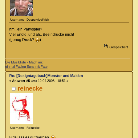
Username: DestruktiveKritik
hm...ein Partyspiel?
Viel Erfolg..und äh.. Beeindrucke mich!
(genug Druck?
)
Gespeichert
Die Musikliste - Mach mit!
einmal Fading Suns mit Fate
Re: [Designtagebuch]Monster und Maiden
«
Antwort #5 am:
12.04.2008 | 18:51 »
reinecke
Username: Reinecke
Bitte lass es gut werden.