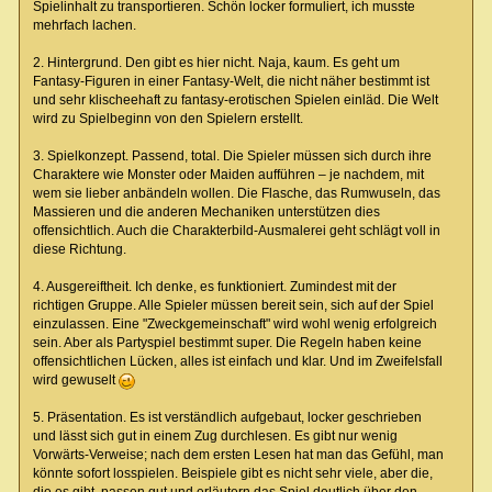
Spielinhalt zu transportieren. Schön locker formuliert, ich musste
mehrfach lachen.
2. Hintergrund. Den gibt es hier nicht. Naja, kaum. Es geht um
Fantasy-Figuren in einer Fantasy-Welt, die nicht näher bestimmt ist
und sehr klischeehaft zu fantasy-erotischen Spielen einläd. Die Welt
wird zu Spielbeginn von den Spielern erstellt.
3. Spielkonzept. Passend, total. Die Spieler müssen sich durch ihre
Charaktere wie Monster oder Maiden aufführen – je nachdem, mit
wem sie lieber anbändeln wollen. Die Flasche, das Rumwuseln, das
Massieren und die anderen Mechaniken unterstützen dies
offensichtlich. Auch die Charakterbild-Ausmalerei geht schlägt voll in
diese Richtung.
4. Ausgereiftheit. Ich denke, es funktioniert. Zumindest mit der
richtigen Gruppe. Alle Spieler müssen bereit sein, sich auf der Spiel
einzulassen. Eine "Zweckgemeinschaft" wird wohl wenig erfolgreich
sein. Aber als Partyspiel bestimmt super. Die Regeln haben keine
offensichtlichen Lücken, alles ist einfach und klar. Und im Zweifelsfall
wird gewuselt
5. Präsentation. Es ist verständlich aufgebaut, locker geschrieben
und lässt sich gut in einem Zug durchlesen. Es gibt nur wenig
Vorwärts-Verweise; nach dem ersten Lesen hat man das Gefühl, man
könnte sofort losspielen. Beispiele gibt es nicht sehr viele, aber die,