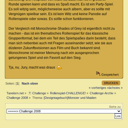
Runde spielen kann und dass es Spaß macht. Es ist ein Party-Spiel.
Es soll witzig sein, möglicherweise auch albern, aber es sollte mit
Vergnügen spielbar sein. Es ist kein Witz und keine Parodie auf
Rollenspiele oder sowas. Es sollte schon funktionieren.
Der Vergleich mit Monochrome-Shades of Grey ist eigentlich nicht zu
machen - das ist ein thematisches Rollenspiel für das klassische
Gruppenformat, bei dem ein Teil des Spielspaßes darin besteht, dass
man sich nebenbei auch mit Fragen auseinander setzt, wie sie aus
düsteren Zukunftsvisionen aus Film und Buch bekannt sind.
Monochrome ist meiner Meinung nach ein ausgesprochen
gelungenes Spiel und ein Favorit auf den Sieg.
Tja, nu. Jury, macht was draus
.
Gespeichert
DRUCKEN
Seiten: [
1
]
Nach oben
« vorheriges
nächstes »
Tanelorn.net
»
:T: Challenge
»
Rollenspiel-CHALLENGE!
»
Challenge-Archiv
»
Challenge 2008
»
Thema:
[Designtagebuch]Monster und Maiden
Gehe zu: