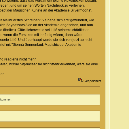
war so wütend, dass das Pergament leichte Kokelflecken bekam,
eswegen, und um seinen Worten Nachdruck zu verleihen,
 Adept der Magischen Künste an der Akademie Silvermoons".
 als ihr erstes Schreiben: Sie habe sich erst gewundert, wie
e sich Shynassars Akte an der Akademie angesehen, und nun
o ähnlich). Glücklicherweise sei Lilié seinem schädlichen
und wenn die Forsaken mit ihr fertig wären, dann würde
erte Lilié. Und überhaupt werde sie sich von jetzt ab nicht
ief mit "Sionná Sonnenlauf, Magistrix der Akademie
d reagierte nicht mehr.
 wären, würde Shynassar sie nicht mehr erkennen, wäre sie eine
hen.
Gespeichert
bekommen.