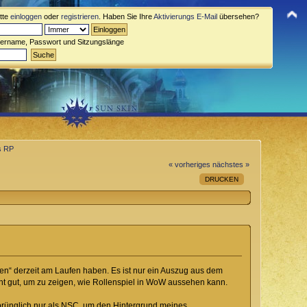
itte
einloggen
oder
registrieren
. Haben Sie Ihre
Aktivierungs E-Mail
übersehen?
zername, Passwort und Sitzungslänge
es RP
« vorheriges
nächstes »
DRUCKEN
len“ derzeit am Laufen haben. Es ist nur ein Auszug aus dem
cht gut, um zu zeigen, wie Rollenspiel in WoW aussehen kann.
sprünglich nur als NSC, um den Hintergrund meines