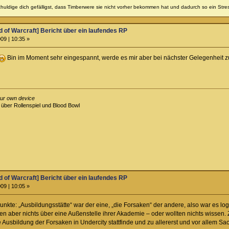
uldige dich gefälligst, dass Timberwere sie nicht vorher bekommen hat und dadurch so ein Stres
ld of Warcraft] Bericht über ein laufendes RP
09 | 10:35 »
Bin im Moment sehr eingespannt, werde es mir aber bei nächster Gelegenheit 
 our own device
 über Rollenspiel und Blood Bowl
ld of Warcraft] Bericht über ein laufendes RP
09 | 10:05 »
unkte: „Ausbildungsstätte“ war der eine, „die Forsaken“ der andere, also war es l
en aber nichts über eine Außenstelle ihrer Akademie – oder wollten nichts wissen.
 Ausbildung der Forsaken in Undercity stattfinde und zu allererst und vor allem Sach