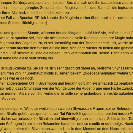
jungen Sin'dorja angesprochen, die den Buchtitel sah und ihn daraus leise zitiere
ierin – in ein angeregtes Gespräch über Magie vertieft – und Schimár, die logisch
rt in ihrem Versteck zu bleiben und zuzuhören.
her Fall von Spontan-RP: ich kannte die Magierin vorher überhaupt nicht, oder bes
nes Spielers flüchtig kannte].
gut und gern eine Stunde, während der die Magierin -
Lilié
hieß sie, einfach nur Lil
lweise zu spontan sei, dass sie nicht immer die volle Kontrolle über ihre Magie ha
fe genau das Gegenteil zu; er sei übermäßig von der Theorie beeinflusst, werde oft
s wiederum brachte den Sin'dor auf die Idee, sich doch wieder zu treffen und gemei
nten. Lilié stimmte zu, und die beiden Elfen vereinbarten ein Treffen. Doch dann ver
n habe und diese sehr streng sei.
chlug Schimár zu. Sie stellte sich sehr geschickt dabei an, bedrohte Shynassar vo
alamirrién von ihr überhaupt nichts zu sehen bekam. Zugegebenermaßen wehrte Shy
ilflos war er da noch.
inen abgelegenen Ort in Silvermoon und begann dort, ihn systematisch zu bearbei
so heftig, dass Shynassar von der Wunde über der Augenbraue eine Narbe zurückb
u nennen. Als sie von ihm verlangte, er solle seine Erstgeborenenrechte aufgebe
m Auge sei.
ing eine ganze Weile so weiter, dann wurden Shynassars Fragen, seine Beteueru
der Straße gehört: ausgerechnet von
Tai Wirbelklinge
, einem der beiden besten Fr
 los war, erfasste die Situation und überwältigte nun seinerseits Schimár [der Tai
hrem Gefangen ja um einen Bekannten handelte, und so sandte er schleunigst Nachri
llig" wieder einmal in Silvermoon war und just in dem Moment an dem Haus ankam,