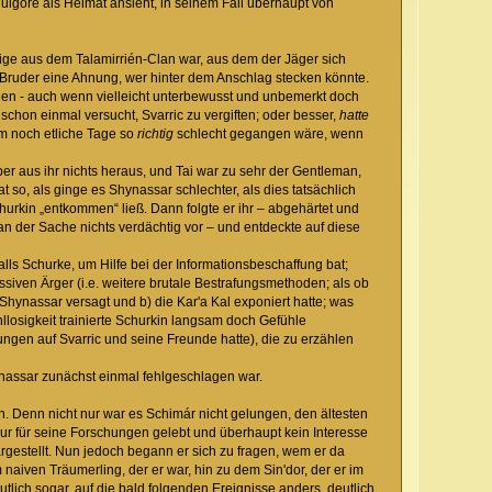
ulgore als Heimat ansieht, in seinem Fall überhaupt von
zige aus dem Talamirrién-Clan war, aus dem der Jäger sich
Bruder eine Ahnung, wer hinter dem Anschlag stecken könnte.
rauen - auch wenn vielleicht unterbewusst und unbemerkt doch
chon einmal versucht, Svarric zu vergiften; oder besser,
hatte
hm noch etliche Tage so
richtig
schlecht gegangen wäre, wenn
 aus ihr nichts heraus, und Tai war zu sehr der Gentleman,
t so, als ginge es Shynassar schlechter, als dies tatsächlich
hurkin „entkommen“ ließ. Dann folgte er ihr – abgehärtet und
an der Sache nichts verdächtig vor – und entdeckte auf diese
alls Schurke, um Hilfe bei der Informationsbeschaffung bat;
ssiven Ärger (i.e. weitere brutale Bestrafungsmethoden; als ob
 Shynassar versagt und b) die Kar'a Kal exponiert hatte; was
losigkeit trainierte Schurkin langsam doch Gefühle
gen auf Svarric und seine Freunde hatte), die zu erzählen
ynassar zunächst einmal fehlgeschlagen war.
n. Denn nicht nur war es Schimár nicht gelungen, den ältesten
ur für seine Forschungen gelebt und überhaupt kein Interesse
rgestellt. Nun jedoch begann er sich zu fragen, wem er da
naiven Träumerling, der er war, hin zu dem Sin'dor, der er im
lich sogar, auf die bald folgenden Ereignisse anders, deutlich