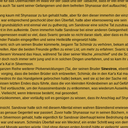
e für das Übernachten im Wald vor der Stadt und der Tatsache, dass er viel eher M
s auch Tai samt seiner Gefangenen und dem befreiten Shynassar dort auftauchte].
ang kaum mit Shynassar zu tun gehabt hatte, aber für den dieser immerhin der ein
war entsprechend geschockt über den Überfall, hatte aber ebensowenig wie sein 
ist grundsätzlich erst einmal viel zu gutherzig, um Sandovar eine solche Tat zuzut
ht in ihm aufkeimte. Denn immerhin hatte Sandovar bei einer anderen Gelegenheit s
g abgemessen exakt so viel, dass Svarric gerade so
nicht
daran starb, aber dass es i
nder Paladin eingegriffen und seine Heilkräfte eingesetzt hätte.
rric sich um seinen Bruder kümmerte, begann Tai Schimár zu verhören, bekam aber
ifen. Aber die beiden Freunde griffen zu einer List, um mehr zu erfahren: Svarric ta
r diesem Vorwand das Haus, während Tai über seiner Wache „einschlief“ und die Sc
er doch noch immer sehr jung und in in solchen Dingen unerfahren, und so kam ihr 
r'a Kal in Silvermoon.
ganzen Reihe weiterer Plotverwicklungen (Tai, der seinen Bruder
Sinestros
, ebenf
l vorging, dass die beiden Brüder sich entzweiten; Schimár, die in den Kar'a Kal ma
Sinestros ihr das Handgelenk gebrochen hatte) bekam, weil sie a) bei der Sache mit
ssen letzten Endes dazu führte, dass die von kleinsten Kindesbeinen an auf Gefühl
n Tod vortäuschte, um der Assassinenbande zu entkommen, was wiederum Auswirkun
. Vielleicht, wenn Interesse besteht, mal gesondert.
rückkommen, aber vorläufig soll es genügen zu wissen, dass ihr Anschlag auf Sh
insicht. Sandovar hatte sich mit diesem Attentat einen wahren Bärendienst erwiese
das genaue Gegenteil war passiert. Zuvor hatte Shynassar nur in seinen Büchern, n
von Silvermoon gehabt, hatte eigentlich für Sandovar überhaupt keine Bedrohung da
war und warum. Schimárs Überfall war ein Weckruf, ein erster Schritt weg von dem 
nd Monate werden würde. Und ohne diesen ersten Anstoß hätte er vielleicht, vermut