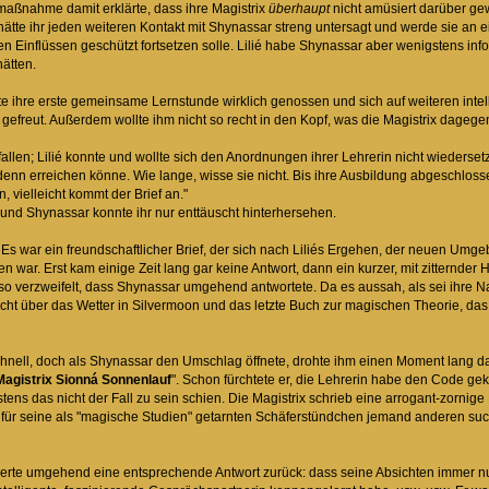
tsmaßnahme damit erklärte, dass ihre Magistrix
überhaupt
nicht amüsiert darüber ge
 hätte ihr jeden weiteren Kontakt mit Shynassar streng untersagt und werde sie an
n Einflüssen geschützt fortsetzen solle. Lilié habe Shynassar aber wenigstens inf
hätten.
te ihre erste gemeinsame Lernstunde wirklich genossen und sich auf weiteren intelle
] gefreut. Außerdem wollte ihm nicht so recht in den Kopf, was die Magistrix dage
llen; Lilié konnte und wollte sich den Anordnungen ihrer Lehrerin nicht wiedersetz
 denn erreichen könne. Wie lange, wisse sie nicht. Bis ihre Ausbildung abgeschlos
, vielleicht kommt der Brief an."
, und Shynassar konnte ihr nur enttäuscht hinterhersehen.
h. Es war ein freundschaftlicher Brief, der sich nach Liliés Ergehen, der neuen Umge
 war. Erst kam einige Zeit lang gar keine Antwort, dann ein kurzer, mit zitternder H
 so verzweifelt, dass Shynassar umgehend antwortete. Da es aussah, als sei ihre Na
ht über das Wetter in Silvermoon und das letzte Buch zur magischen Theorie, das er
chnell, doch als Shynassar den Umschlag öffnete, drohte ihm einen Moment lang das
Magistrix Sionná Sonnenlauf
". Schon fürchtete er, die Lehrerin habe den Code gekna
stens das nicht der Fall zu sein schien. Die Magistrix schrieb eine arrogant-zornige
für seine als "magische Studien" getarnten Schäferstündchen jemand anderen suche
rte umgehend eine entsprechende Antwort zurück: dass seine Absichten immer nur 