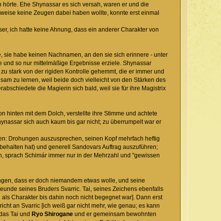
n hörte. Ehe Shynassar es sich versah, waren er und die
erweise keine Zeugen dabei haben wollte, konnte erst einmal
ser, ich hatte keine Ahnung, dass ein anderer Charakter von
ié, sie habe keinen Nachnamen, an den sie sich erinnere - unter
be und so nur mittelmäßige Ergebnisse erziele. Shynassar
 zu stark von der rigiden Kontrolle gehemmt, die er immer und
nsam zu lernen, weil beide doch vielleicht von den Stärken des
abschiedete die Magierin sich bald, weil sie für ihre Magistrix
n hinten mit dem Dolch, verstellte ihre Stimme und achtete
nassar sich auch kaum bis gar nicht; zu überrumpelt war er
ten: Drohungen auszusprechen, seinen Kopf mehrfach heftig
ehalten hat) und generell Sandovars Auftrag auszuführen;
n, sprach Schimár immer nur in der Mehrzahl und "gewissen
ngen, dass er doch niemandem etwas wolle, und seine
eunde seines Bruders Svarric. Tai, seines Zeichens ebenfalls
 als Charakter bis dahin noch nicht begegnet war]. Dann erst
cht an Svarric [ich weiß gar nicht mehr, wie genau; es kann
 das Tai und
Ryo Shirogane
und er gemeinsam bewohnten