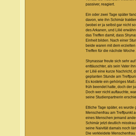
passiver, reagiert.
Ein oder zwei Tage später fan
davon, wie ihn Schimár traktie
(wobei er ja selbst gar nicht 
des Arkanen, und Lilié erwähnte
das Treffen damit, dass Shyn
Einheit bilden. Nach einer Stu
beide waren mit dem erzielten 
Treffen für die nächste Woche
Shynassar freute sich sehr au
enttäuschter, als sein Vater i
er Lilié eine kurze Nachricht,
geplanten Stunde am Treffpunk
Es kostete ein gehöriges Maß 
früh beendet hatte, doch der j
Doch wer nicht auftauchte, wa
seine Studienpartnerin erschien
Etliche Tage später, es wurde 
Menschenfrau am Treffpunkt auf
eines Menschen jemand anderes
Schimár jetzt deutlich misstra
seine Naivität damals noch län
Die verkleidete Menschenfrau f