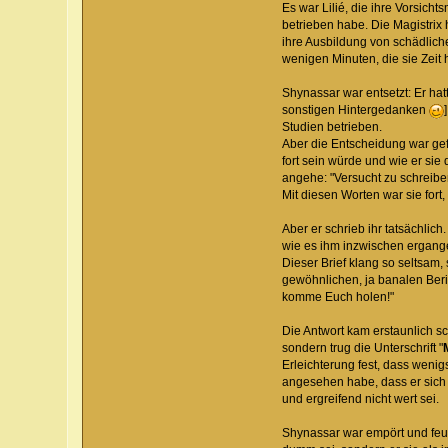
Es war Lilié, die ihre Vorsich
betrieben habe. Die Magistrix
ihre Ausbildung von schädliche
wenigen Minuten, die sie Zeit 
Shynassar war entsetzt: Er hat
sonstigen Hintergedanken
Studien betrieben.
Aber die Entscheidung war gefa
fort sein würde und wie er sie
angehe: "Versucht zu schreiben
Mit diesen Worten war sie fort
Aber er schrieb ihr tatsächlic
wie es ihm inzwischen ergangen
Dieser Brief klang so seltsam,
gewöhnlichen, ja banalen Beric
komme Euch holen!"
Die Antwort kam erstaunlich s
sondern trug die Unterschrift "
Erleichterung fest, dass wenig
angesehen habe, dass er sich 
und ergreifend nicht wert sei.
Shynassar war empört und feue