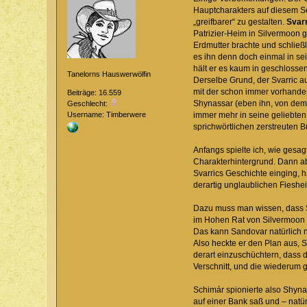
Hauptcharakters auf diesem Ser
„greifbarer“ zu gestalten.
Svarr
Patrizier-Heim in Silvermoon 
Erdmutter brachte und schließl
es ihn denn doch einmal in sei
hält er es kaum in geschlosse
Tanelorns Hauswerwölfin
Derselbe Grund, der Svarric a
mit der schon immer vorhanden
Beiträge: 16.559
Shynassar (eben ihn, von dem ic
Geschlecht:
Username: Timberwere
immer mehr in seine geliebte
sprichwörtlichen zerstreuten
Anfangs spielte ich, wie gesag
Charakterhintergrund. Dann ab
Svarrics Geschichte einging, ha
derartig unglaublichen Fieshei
Dazu muss man wissen, dass Shy
im Hohen Rat von Silvermoon in
Das kann Sandovar natürlich ni
Also heckte er den Plan aus, 
derart einzuschüchtern, dass 
Verschnitt, und die wiederum g
Schimár spionierte also Shyn
auf einer Bank saß und – natü