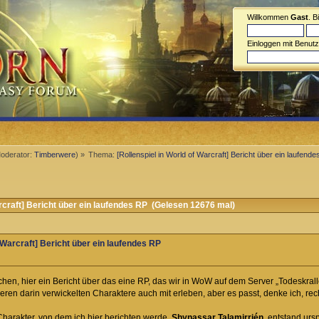
Willkommen
Gast
. B
Einloggen mit Benut
oderator:
Timberwere
) »
Thema:
[Rollenspiel in World of Warcraft] Bericht über ein laufend
rcraft] Bericht über ein laufendes RP (Gelesen 12676 mal)
f Warcraft] Bericht über ein laufendes RP
hen, hier ein Bericht über das eine RP, das wir in WoW auf dem Server „Todeskral
ren darin verwickelten Charaktere auch mit erleben, aber es passt, denke ich, re
harakter, von dem ich hier berichten werde,
Shynassar Talamirrién
, entstand ur