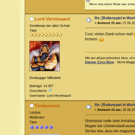
Wenn das deine Rede war, entsch
Re: [Rollenspiel in Wor
Lord Verminaard
«
Antwort #1 am:
27.05.20
Gentleman der alten Schule
Titan
Cool, vielen Dank schon mal!
löchern.
We are all just prisoners here, of
Danger Zone Blog
- Vermi bloggt
Dreiäugiger Milfstiefel
Beiträge: 14.357
Geschlecht:
Username: Lord Verminaard
Re: [Rollenspiel in Wor
Timberwere
«
Antwort #2 am:
30.06.20
Lutzbot
Moderator
Shynassar hatte zwei Anhaltsp
Titan
Magier der Untotenstadt wusst
Sin'dor klar, dass die magische