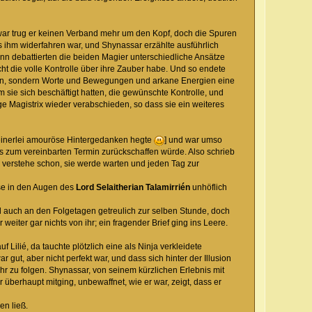
 zwar trug er keinen Verband mehr um den Kopf, doch die Spuren
was ihm widerfahren war, und Shynassar erzählte ausführlich
Dann debattierten die beiden Magier unterschiedliche Ansätze
icht die volle Kontrolle über ihre Zauber habe. Und so endete
rden, sondern Worte und Bewegungen und arkane Energien eine
 sie sich beschäftigt hatten, die gewünschte Kontrolle, und
nge Magistrix wieder verabschieden, so dass sie ein weiteres
 keinerlei amouröse Hintergedanken hegte
] und war umso
 es zum vereinbarten Termin zurückschaffen würde. Also schrieb
sie verstehe schon, sie werde warten und jeden Tag zur
ise in den Augen des
Lord Selaitherian Talamirrién
unhöflich
nd auch an den Folgetagen getreulich zur selben Stunde, doch
weiter gar nichts von ihr; ein fragender Brief ging ins Leere.
Lilié, da tauchte plötzlich eine als Ninja verkleidete
gut, aber nicht perfekt war, und dass sich hinter der Illusion
 zu folgen. Shynassar, von seinem kürzlichen Erlebnis mit
 überhaupt mitging, unbewaffnet, wie er war, zeigt, dass er
en ließ.