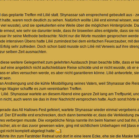
d das geplante Treffen mit Lilié statt. Shynassar sah ensprechend gebeutelt aus -
rt hatte, waren noch deutlich zu sehen. Natürlich wollte Lilié erst einmal wissen, 
so viel wusste), und sie spekulierten eine Weile über die möglichen Hintergründe. 
 erneut, wie sehr sie darunter leide, dass ihr bisweilen alles entgleite, dass sie n
assar ihr seine Methode beibrachte: Nicht nur die Worte mussten gesprochen we
nde intensiven Übens hatte Lilié zumindest bei dem einfachen Feuerzauber, mit dem
Erfolg sehr zufrieden. Doch schon bald musste sich Lilié mit Verweis auf ihre stre
 zur selben Zeit ausmachten.
f diese weitere Gelegenheit zum gelehrten Austausch [man beachte bitte, dass er
hn auf eine angeblich nicht aufschiebbare Reise schickte und er nicht wusste, ob er
 dass er alles versuchen werde, es aber nicht garantieren könne. Lilié antwortete, 
t sein.
an Anstrengung und die kühle Missbilligung seines Vaters, weil Shynassar die Re
unge Magier schaffte es zum vereinbarten Treffen.
r Lilié. Shynassar wartete an diesem Abend eine ganze Zeit lang am Treffpunkt, u
 nicht, auch wenn sie das in ihrer Nachricht versprochen hatte. Auch sonst hörte er 
gerade das All Hallows-Fest gefeiert, wartete Shynassar wieder einmal vergebens auf 
. Der Elf wollte erst erschrecken, doch dann bemerkte er, dass die Verkleidung zwar 
 verbergen musste. Die vorgebliche Ninja nannte ihn beim Namen und bat ihn, ihr
uischer, als er das zuvor gewesen wäre, ging mit sichtlichem Unbehagen mit [dass er
gst nicht komplett abgelegt hatte
].
ührte ihn zum Farstrider Retreat und dort in eine leere Ecke, ehe sie die Maske fall