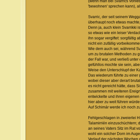
(wenn man bei Svarrics Vorlieb
'bewohnen' sprechen kann), al
Svarric, der seit seinem Wegg
überhaupt noch etwas machte, 
Denn ja, auch klein Svarrikki 
so etwas wie ein leiser Verdac
ihn sogar vergiftet: sorgfälti
nicht ein zufällig vorbeikomme
Wie dem auch sei, während Sva
um zu brutalen Methoden zu gre
der Fall war, und verließ unte
gefühllos mochte sie sein, ab
Weise den Unterschlupf der Ka
Das wiederum führte zu einer 
wobei dieser aber derart bruta
es nicht gereicht hätte, dass 
zusammen mit weiteren Ereigni
entwickelte und ihren eigene
hier aber zu weit führen würde
Auf Schimár werde ich noch zu
Fehlgeschlagen in zweierlei H
Talamirrién einzuschüchtern; 
an seines Vaters Sitz im Rat 
wohl ein solcher Dorn im Auge 
Verlauf der nächsten Wochen u