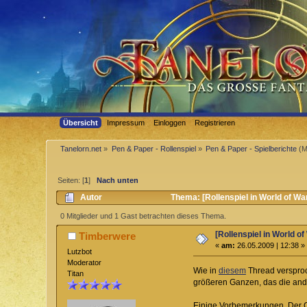
Übersicht
Impressum
Einloggen
Registrieren
Tanelorn.net
»
Pen & Paper - Rollenspiel
»
Pen & Paper - Spielberichte
(M
Seiten: [
1
]
Nach unten
Autor
Thema: [Rollenspiel in World of Wa
0 Mitglieder und 1 Gast betrachten dieses Thema.
[Rollenspiel in World o
Timberwere
«
am:
26.05.2009 | 12:38 »
Lutzbot
Moderator
Wie in
diesem
Thread versproc
Titan
größeren Ganzen, das die ande
Einige Vorbemerkungen. Der C