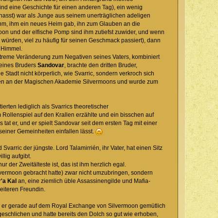
ind eine Geschichte für einen anderen Tag), ein wenig
 hasst) war als Junge aus seinem unerträglichen adeligen
ahm, ihm ein neues Heim gab, ihn zum Glauben an die
rmoon und der elfische Pomp sind ihm zutiefst zuwider, und wenn
n würden, viel zu häufig für seinen Geschmack passiert), dann
n Himmel.
extreme Veränderung zum Negativen seines Vaters, kombiniert
seines Bruders
Sandovar
, brachte den dritten Bruder,
e Stadt nicht körperlich, wie Svarric, sondern verkroch sich
dien an der Magischen Akademie Silvermoons und wurde zum
erten lediglich als Svarrics theoretischer
ollenspiel auf den Krallen erzählte und ein bisschen auf
 tat er, und er spielt Sandovar seit dem ersten Tag mit einer
 seiner Gemeinheiten einfallen lässt.
arric der jüngste. Lord Talamirrién, ihr Vater, hat einen Sitz
lig aufgibt.
r der Zweitälteste ist, das ist ihm herzlich egal.
lvermoon gebracht hatte) zwar nicht umzubringen, sondern
'a Kal
an, eine ziemlich üble Assassinengilde und Mafia-
weiteren Freundin.
ls er gerade auf dem Royal Exchange von Silvermoon gemütlich
geschlichen und hatte bereits den Dolch so gut wie erhoben,