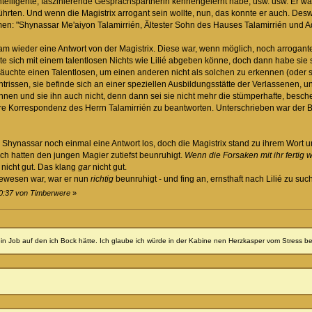
intelligente, faszinierende Gesprächspartnerin kennengelernt habe, usw. usw. Er 
ührten. Und wenn die Magistrix arrogant sein wollte, nun, das konnte er auch. D
men: "Shynassar Me'aiyon Talamirrién, Ältester Sohn des Hauses Talamirrién und
m wieder eine Antwort von der Magistrix. Diese war, wenn möglich, noch arroganter
e sich mit einem talentlosen Nichts wie Lilié abgeben könne, doch dann habe si
räuchte einen Talentlosen, um einen anderen nicht als solchen zu erkennen (oder s
 entrissen, sie befinde sich an einer speziellen Ausbildungsstätte der Verlassenen, 
nen und sie ihn auch nicht, denn dann sei sie nicht mehr die stümperhafte, bescheu
e Korrespondenz des Herrn Talamirrién zu beantworten. Unterschrieben war der Br
 Shynassar noch einmal eine Antwort los, doch die Magistrix stand zu ihrem Wort un
ch hatten den jungen Magier zutiefst beunruhigt.
Wenn die Forsaken mit ihr fertig
nicht gut. Das klang
gar
nicht gut.
gewesen war, war er nun
richtig
beunruhigt - und fing an, ernsthaft nach Lilié zu suc
00:37 von Timberwere
»
ein Job auf den ich Bock hätte. Ich glaube ich würde in der Kabine nen Herzkasper vom Stress 