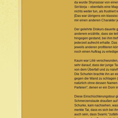
da wurde Shynassar von einer 
Sin'dorja – ebenfalls eine Mag
nichts weiter tun, als frustrie
[Das war übrigens ein klassisc
mir einen anderen Charakter je
Der gelehrte Diskurs dauerte 
anderem erzählte, dass sie tei
hingegen gestand, bei ihm tref
jederzeit aufrecht erhalte. Da
jeweils anderen profitieren kön
noch einen Auftrag zu erledige
Kaum war Lilié verschwunden, s
sehr darauf, dass der junge T
von dem Überfall und zu naiv/h
Die Schurkin brachte ihn an e
gegen die Wand zu schlagen (
natürlich ohne dessen Namen z
Parteien", denen er ein Dorn i
Diese Einschüchterungstour g
Schmerzenslaute draußen auf 
Schurke, kam nachsehen, was da
merkte Tai, dass es sich bei i
auch sein, dass Svarric "zufä