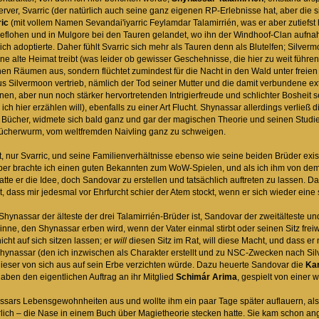
ver, Svarric (der natürlich auch seine ganz eigenen RP-Erlebnisse hat, aber die s
ic
(mit vollem Namen Sevandai'iyarric Feylamdar Talamirrién, was er aber zutiefst
geflohen und in Mulgore bei den Tauren gelandet, wo ihn der Windhoof-Clan aufn
ich adoptierte. Daher fühlt Svarric sich mehr als Tauren denn als Blutelfen; Silve
ne alte Heimat treibt (was leider ob gewisser Geschehnisse, die hier zu weit führe
nen Räumen aus, sondern flüchtet zumindest für die Nacht in den Wald unter freie
us Silvermoon vertrieb, nämlich der Tod seiner Mutter und die damit verbundene 
en, aber nun noch stärker hervortretenden Intrigierfreude und schlichter Bosheit 
h hier erzählen will), ebenfalls zu einer Art Flucht. Shynassar allerdings verließ di
n Bücher, widmete sich bald ganz und gar der magischen Theorie und seinen Stu
 Bücherwurm, vom weltfremden Naivling ganz zu schweigen.
t, nur Svarric, und seine Familienverhältnisse ebenso wie seine beiden Brüder existi
er brachte ich einen guten Bekannten zum WoW-Spielen, und als ich ihm von dem R
tte er die Idee, doch Sandovar zu erstellen und tatsächlich auftreten zu lassen. Das
t, dass mir jedesmal vor Ehrfurcht schier der Atem stockt, wenn er sich wieder eine
nassar der älteste der drei Talamirrién-Brüder ist, Sandovar der zweitälteste und Sv
ne, den Shynassar erben wird, wenn der Vater einmal stirbt oder seinen Sitz freiwil
cht auf sich sitzen lassen; er
will
diesen Sitz im Rat, will diese Macht, und dass er nu
Shynassar (den ich inzwischen als Charakter erstellt und zu NSC-Zwecken nach Si
dieser von sich aus auf sein Erbe verzichten würde. Dazu heuerte Sandovar die
Kar
aben den eigentlichen Auftrag an ihr Mitglied
Schimár Arima
, gespielt von einer 
assars Lebensgewohnheiten aus und wollte ihm ein paar Tage später auflauern, a
rlich – die Nase in einem Buch über Magietheorie stecken hatte. Sie kam schon an