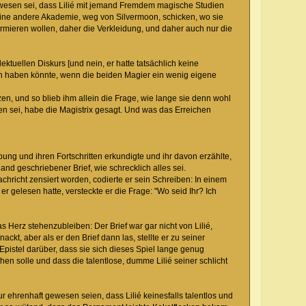
wesen sei, dass Lilié mit jemand Fremdem magische Studien
 eine andere Akademie, weg von Silvermoon, schicken, wo sie
ormieren wollen, daher die Verkleidung, und daher auch nur die
ktuellen Diskurs [und nein, er hatte tatsächlich keine
gen haben könnte, wenn die beiden Magier ein wenig eigene
en, und so blieb ihm allein die Frage, wie lange sie denn wohl
sen sei, habe die Magistrix gesagt. Und was das Erreichen
bung und ihren Fortschritten erkundigte und ihr davon erzählte,
and geschriebener Brief, wie schrecklich alles sei.
chricht zensiert worden, codierte er sein Schreiben: In einem
 gelesen hatte, versteckte er die Frage: "Wo seid Ihr? Ich
 Herz stehenzubleiben: Der Brief war gar nicht von Lilié,
ckt, aber als er den Brief dann las, stellte er zu seiner
 Epistel darüber, dass sie sich dieses Spiel lange genug
n solle und dass die talentlose, dumme Lilié seiner schlicht
ehrenhaft gewesen seien, dass Lilié keinesfalls talentlos und