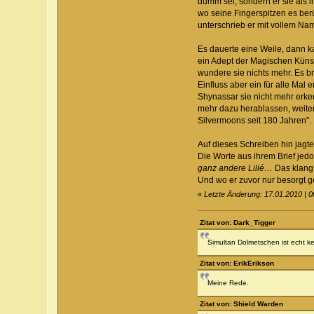
dumm sei, sondern er sie als 
wo seine Fingerspitzen es ber
unterschrieb er mit vollem Na
Es dauerte eine Weile, dann ka
ein Adept der Magischen Künst
wundere sie nichts mehr. Es b
Einfluss aber ein für alle Mal
Shynassar sie nicht mehr erken
mehr dazu herablassen, weiter
Silvermoons seit 180 Jahren".
Auf dieses Schreiben hin jagte
Die Worte aus ihrem Brief jedo
ganz andere Lilié…
Das klang 
Und wo er zuvor nur besorgt 
«
Letzte Änderung: 17.01.2010 | 
Zitat von: Dark_Tigger
Simultan Dolmetschen ist echt k
Zitat von: ErikErikson
Meine Rede.
Zitat von: Shield Warden