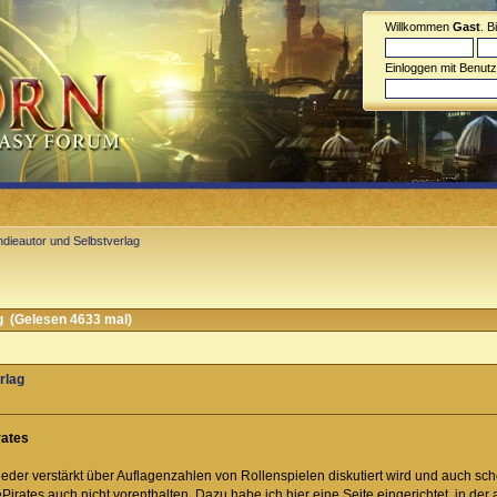
Willkommen
Gast
. B
Einloggen mit Benut
ndieautor und Selbstverlag
g (Gelesen 4633 mal)
rlag
rates
er verstärkt über Auflagenzahlen von Rollenspielen diskutiert wird und auch schon
irates auch nicht vorenthalten. Dazu habe ich hier eine Seite eingerichtet, in de