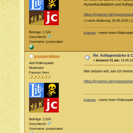
Ausverkaufsdatum und Auflage
https://jcgames.de/jcgames/au
«
Letzte Änderung: 26.06.2016 | 1
Beiträge: 2.524
jcgames
- meine freien Rollenspie
Geschlecht:
Username: jcorporation
Re: Auflagenstärke & 
jcorporation
«
Antwort #1 am:
19.06.20
Anti-Rollenspieler
Moderator
Wer wissen will, wie ich mein
Famous Hero
https://jcgames.de/jcgames/ne
jcgames
- meine freien Rollenspie
Beiträge: 2.524
Geschlecht:
Username: jcorporation