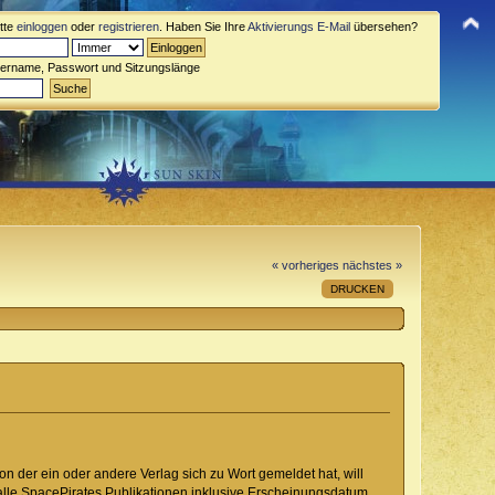
itte
einloggen
oder
registrieren
. Haben Sie Ihre
Aktivierungs E-Mail
übersehen?
zername, Passwort und Sitzungslänge
« vorheriges
nächstes »
DRUCKEN
 der ein oder andere Verlag sich zu Wort gemeldet hat, will
r alle SpacePirates Publikationen inklusive Erscheinungsdatum,