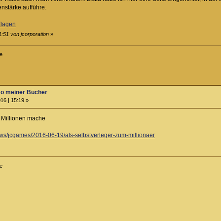
nstärke aufführe.
flagen
1:51 von jcorporation
»
le
Co meiner Bücher
16 | 15:19 »
e Millionen mache
ws/jcgames/2016-06-19/als-selbstverleger-zum-millionaer
le