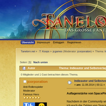
Übersicht
Impressum
Einloggen
Registrieren
Tanelorn.net
»
:T: Koops
»
jcgames
(Moderator:
jcorporation
) »
Thema:
I
Seiten: [
1
]
Nach unten
Autor
Thema: Indieautor und Selbstverla
0 Mitglieder und 1 Gast betrachten dieses Thema.
Indieautor und Selbstve
jcorporation
«
am:
11.08.2014 | 00:11 »
Anti-Rollenspieler
Moderator
Auflagenstärke von SpacePi
Famous Hero
Nachdem in der Community wied
ich euch die Zahlen von SpaceP