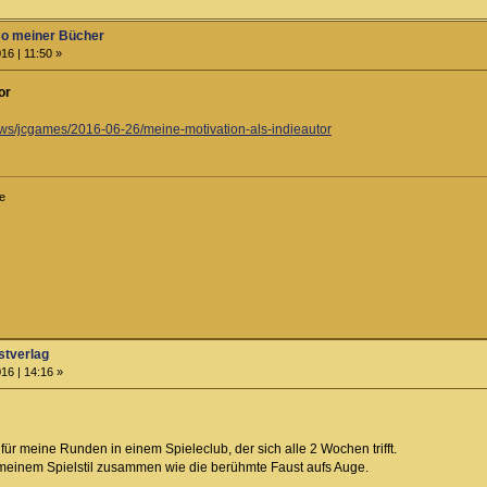
Co meiner Bücher
16 | 11:50 »
or
ews/jcgames/2016-06-26/meine-motivation-als-indieautor
le
stverlag
16 | 14:16 »
ür meine Runden in einem Spieleclub, der sich alle 2 Wochen trifft.
 meinem Spielstil zusammen wie die berühmte Faust aufs Auge.