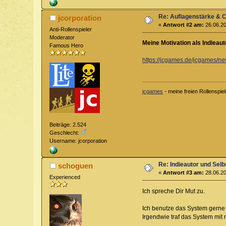
Re: Auflagenstärke & 
jcorporation
«
Antwort #2 am:
26.06.20
Anti-Rollenspieler
Moderator
Meine Motivation als Indieaut
Famous Hero
https://jcgames.de/jcgames/n
jcgames
- meine freien Rollenspie
Beiträge: 2.524
Geschlecht:
Username: jcorporation
Re: Indieautor und Selb
schoguen
«
Antwort #3 am:
28.06.20
Experienced
Ich spreche Dir Mut zu.
Ich benutze das System gerne f
Irgendwie traf das System mit