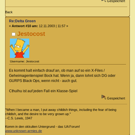
Gespeichert
Back
Re:Delta Green
«
Antwort #10 am:
12.11.2003 | 11:57 »
Jestocost
Username: Jestocost
Es kommt halt einfach drauf an, ob man auf so ein X-Files /
Geheimagentenspiel Bock hat. Wenn ja, dann lohnt sich DG oder
GURPS Black Ops, wenn nicht - auch gut.
Cthulhu ist auf jeden Fall ein Klasse-Spiel
Gespeichert
"When I became a man, I put away childish things, including the fear of being
childish, and the desire to be very grown up."
--C.S. Lewis, 1947
Komm in den okkulten Untergrund - das UA Forum!
www.unknown-armies.de