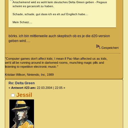
Anscheinend wird es wohl kein deutsches Delta Green geben - Pegaus
scheint es gecancelt zu haben.
Schade, schade. gut dass ich es eh auf Englisch habe...
Mein Schatz....
börks. ich bin mittlerweile auch skeptisch ob es je die d20-version
geben wird.....
Gespeichert
"Computer games don't affect kids; I mean if Pac-Man affected us as kids,
we'd all be running around in darkened rooms, munching magic pills and
listening to repetitive electronic music."
Kristian Wilson, Nintendo, Inc, 1989
Re: Delta Green
«
Antwort #23 am:
22.03.2004 | 22:05 »
Jessil