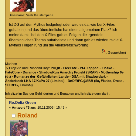
Username: Vash the stampede
Ist DG auf den Mythos festgelegt oder wird es da, wie bei X-Files
gehalten, und das übersinnliche hat einen allgemeinen Platz? Ich
meine damit, bei den X-Files gab es Folgen die irgendein
übersinnliches Thema aufarbeitete und dann gab es wiederum die X-
Mythos Folgen rund um die Aliensverschwörung.
Gespeichert
Machen
-> Projekte und Runden/Diary:
PDQ# - FreeFate - PtA Zapped - Fiasko -
FateCore - Durance - ShadowRun Anarchy Projekt (SRAP) - Mothership 0e
(dt) - Romanze der Gefährlichen Lande - DSA mit Shadowdark -
Anderland: LKA 17/KaPo 27 (Liminal) - DnD/RPG@SBB (5e, Fiasko, Dread,
SD RPG, Liminal)
Ich sitze im Bus der Behinderten und Begabten und ich sitze gern darin.
Re:Delta Green
«
Antwort #5 am:
10.11.2003 | 15:43 »
Roland