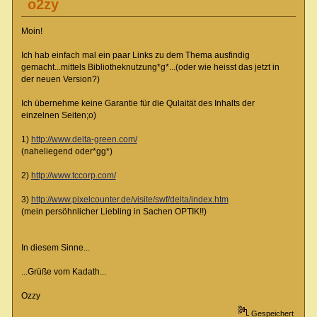
o2zy
Moin!
Ich hab einfach mal ein paar Links zu dem Thema ausfindig
gemacht...mittels Bibliotheknutzung*g*...(oder wie heisst das jetzt in
der neuen Version?)
Ich übernehme keine Garantie für die Qulaität des Inhalts der
einzelnen Seiten;o)
1)
http://www.delta-green.com/
(naheliegend oder*gg*)
2)
http://www.tccorp.com/
3)
http://www.pixelcounter.de/visite/swf/delta/index.htm
(mein persöhnlicher Liebling in Sachen OPTIK!!)
In diesem Sinne...
...Grüße vom Kadath...
Ozzy
Gespeichert