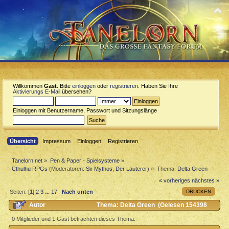
Willkommen
Gast
. Bitte
einloggen
oder
registrieren
. Haben Sie Ihre
Aktivierungs E-Mail
übersehen?
Einloggen mit Benutzername, Passwort und Sitzungslänge
Übersicht
Impressum
Einloggen
Registrieren
Tanelorn.net
»
Pen & Paper - Spielsysteme
»
Cthulhu RPGs
(Moderatoren:
Sir Mythos
,
Der Läuterer
) »
Thema:
Delta Green
« vorheriges
nächstes »
DRUCKEN
Seiten: [
1
]
2
3
...
17
Nach unten
Autor
Thema: Delta Green (Gelesen 154398
mal)
0 Mitglieder und 1 Gast betrachten dieses Thema.