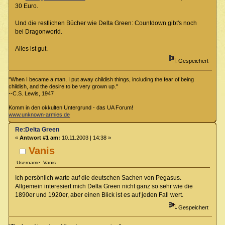
30 Euro.
Und die restlichen Bücher wie Delta Green: Countdown gibt's noch
bei Dragonworld.
Alles ist gut.
Gespeichert
"When I became a man, I put away childish things, including the fear of being
childish, and the desire to be very grown up."
--C.S. Lewis, 1947
Komm in den okkulten Untergrund - das UA Forum!
www.unknown-armies.de
Re:Delta Green
«
Antwort #1 am:
10.11.2003 | 14:38 »
Vanis
Username: Vanis
Ich persönlich warte auf die deutschen Sachen von Pegasus.
Allgemein interesiert mich Delta Green nicht ganz so sehr wie die
1890er und 1920er, aber einen Blick ist es auf jeden Fall wert.
Gespeichert