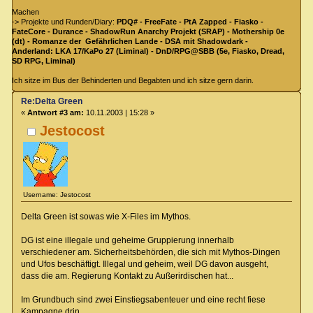
Machen
-> Projekte und Runden/Diary:
PDQ# - FreeFate - PtA Zapped - Fiasko -
FateCore - Durance - ShadowRun Anarchy Projekt (SRAP) - Mothership 0e
(dt) - Romanze der Gefährlichen Lande - DSA mit Shadowdark -
Anderland: LKA 17/KaPo 27 (Liminal) - DnD/RPG@SBB (5e, Fiasko, Dread,
SD RPG, Liminal)
Ich sitze im Bus der Behinderten und Begabten und ich sitze gern darin.
Re:Delta Green
«
Antwort #3 am:
10.11.2003 | 15:28 »
Jestocost
Username: Jestocost
Delta Green ist sowas wie X-Files im Mythos.
DG ist eine illegale und geheime Gruppierung innerhalb
verschiedener am. Sicherheitsbehörden, die sich mit Mythos-Dingen
und Ufos beschäftigt. Illegal und geheim, weil DG davon ausgeht,
dass die am. Regierung Kontakt zu Außerirdischen hat...
Im Grundbuch sind zwei Einstiegsabenteuer und eine recht fiese
Kampagne drin...