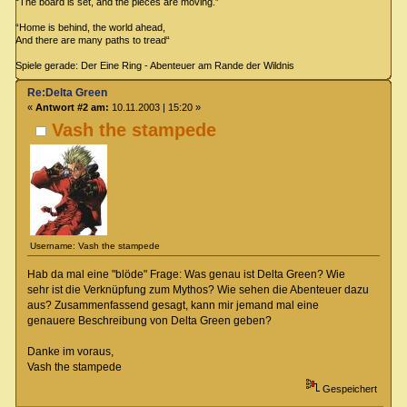
“The board is set, and the pieces are moving.”
“Home is behind, the world ahead,
And there are many paths to tread“
Spiele gerade: Der Eine Ring - Abenteuer am Rande der Wildnis
Re:Delta Green
«
Antwort #2 am:
10.11.2003 | 15:20 »
Vash the stampede
Username: Vash the stampede
Hab da mal eine "blöde" Frage: Was genau ist Delta Green? Wie
sehr ist die Verknüpfung zum Mythos? Wie sehen die Abenteuer dazu
aus? Zusammenfassend gesagt, kann mir jemand mal eine
genauere Beschreibung von Delta Green geben?
Danke im voraus,
Vash the stampede
Gespeichert