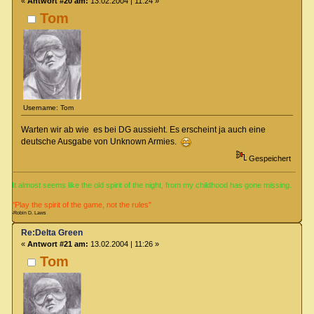
«
Antwort #20 am:
13.02.2004 | 11:24 »
Tom
Username: Tom
Warten wir ab wie es bei DG aussieht. Es erscheint ja auch eine
deutsche Ausgabe von Unknown Armies.
Gespeichert
It almost seems like the old spirit of the night, from my childhood has gone missing.
"Play the spirit of the game, not the rules"
-Robin D. Laws
Re:Delta Green
«
Antwort #21 am:
13.02.2004 | 11:26 »
Tom