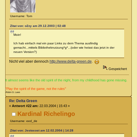
Username: Tom
Zitat von: o2zy am 29.12.2003 | 02:48
Moin!
Ich hab einfach mal ein paar Links zu dem Thema ausfindig
gemacht...mittels Bibliotheknutzung*g*...(oder wie heisst das jetzt in der
neuen Version?)
Nicht viel aber dennoch
http://www.delta-green.de
.
Gespeichert
It almost seems like the old spirit of the night, from my childhood has gone missing.
"Play the spirit of the game, not the rules"
-Robin D. Laws
Re: Delta Green
«
Antwort #22 am:
22.03.2004 | 15:43 »
Kardinal Richelingo
Username: eed_de
Zitat von: Jestocost am 12.02.2004 | 14:28