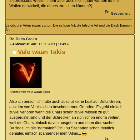
theoretisches Wissen..mehr aber auch nicht (oder wurden für die
Waffen entwickelt, die ebbes erreichen können?)
Gespeichert
Es gibt drei Arten etwas zu tun. Die richtige Art, die falsche Art und die Dash Bannon
Art.
Re:Delta Green
«
Antwort #9 am:
12.11.2003 | 11:49 »
Vale waan Takis
Username: Vale waan Takis
Also ich persönlich hätte auch absolut keine Lust auf Delta Green,
aus den von Vanis schon beschriebenen Gründen. Es geht einfach
zuviel verloren wenn die Chars schon zuviel wissen zu gut
ausgerüstet sind und der Schrecken an sich schon enorm verliert
weil die Chars einfach davon ausgehen und eben dies suchen.
Da finde ich die "normalen" Cthulhu Szenarien schon deutlich
genialer, einfach spannender mehr Atmo...