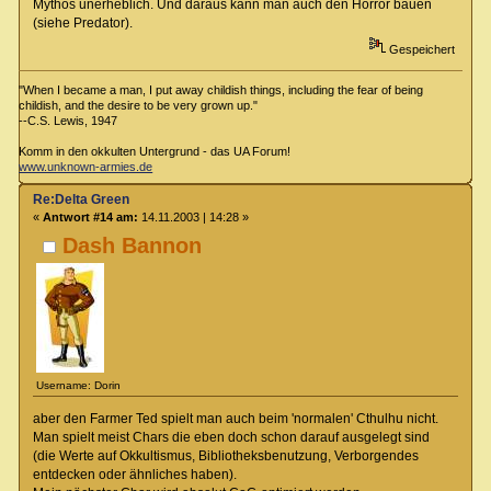
Mythos unerheblich. Und daraus kann man auch den Horror bauen
(siehe Predator).
Gespeichert
"When I became a man, I put away childish things, including the fear of being
childish, and the desire to be very grown up."
--C.S. Lewis, 1947
Komm in den okkulten Untergrund - das UA Forum!
www.unknown-armies.de
Re:Delta Green
«
Antwort #14 am:
14.11.2003 | 14:28 »
Dash Bannon
Username: Dorin
aber den Farmer Ted spielt man auch beim 'normalen' Cthulhu nicht.
Man spielt meist Chars die eben doch schon darauf ausgelegt sind
(die Werte auf Okkultismus, Bibliotheksbenutzung, Verborgendes
entdecken oder ähnliches haben).