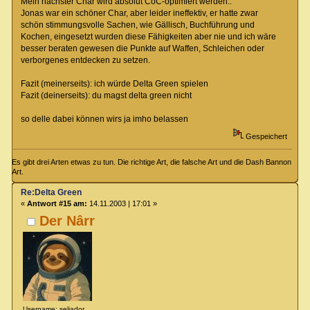
Mein nächster Char wird absolut CoC-optimiert werden..
Jonas war ein schöner Char, aber leider ineffektiv, er hatte zwar
schön stimmungsvolle Sachen, wie Gällisch, Buchführung und
Kochen, eingesetzt wurden diese Fähigkeiten aber nie und ich wäre
besser beraten gewesen die Punkte auf Waffen, Schleichen oder
verborgenes entdecken zu setzen.
Fazit (meinerseits): ich würde Delta Green spielen
Fazit (deinerseits): du magst delta green nicht
so delle dabei können wirs ja imho belassen
Gespeichert
Es gibt drei Arten etwas zu tun. Die richtige Art, die falsche Art und die Dash Bannon
Art.
Re:Delta Green
«
Antwort #15 am:
14.11.2003 | 17:01 »
Der Nârr
Username: seliador