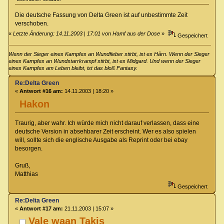
Die deutsche Fassung von Delta Green ist auf unbestimmte Zeit
verschoben.
«
Letzte Änderung: 14.11.2003 | 17:01 von Hamf aus der Dose
»
Gespeichert
Wenn der Sieger eines Kampfes an Wundfieber stirbt, ist es Hârn. Wenn der Sieger
eines Kampfes an Wundstarrkrampf stirbt, ist es Midgard. Und wenn der Sieger
eines Kampfes am Leben bleibt, ist das bloß Fantasy.
Re:Delta Green
«
Antwort #16 am:
14.11.2003 | 18:20 »
Hakon
Traurig, aber wahr. Ich würde mich nicht darauf verlassen, dass eine
deutsche Version in absehbarer Zeit erscheint. Wer es also spielen
will, sollte sich die englische Ausgabe als Reprint oder bei ebay
besorgen.
Gruß,
Matthias
Gespeichert
Re:Delta Green
«
Antwort #17 am:
21.11.2003 | 15:07 »
Vale waan Takis