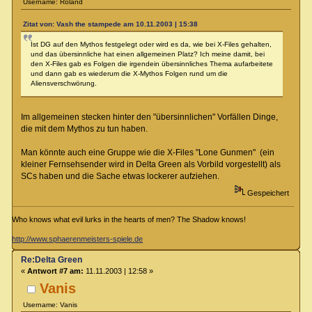
Username: Roland
Zitat von: Vash the stampede am 10.11.2003 | 15:38
Ist DG auf den Mythos festgelegt oder wird es da, wie bei X-Files gehalten,
und das übersinnliche hat einen allgemeinen Platz? Ich meine damit, bei
den X-Files gab es Folgen die irgendein übersinnliches Thema aufarbeitete
und dann gab es wiederum die X-Mythos Folgen rund um die
Aliensverschwörung.
Im allgemeinen stecken hinter den "übersinnlichen" Vorfällen Dinge,
die mit dem Mythos zu tun haben.
Man könnte auch eine Gruppe wie die X-Files "Lone Gunmen" (ein
kleiner Fernsehsender wird in Delta Green als Vorbild vorgestellt) als
SCs haben und die Sache etwas lockerer aufziehen.
Gespeichert
Who knows what evil lurks in the hearts of men? The Shadow knows!
http://www.sphaerenmeisters-spiele.de
Re:Delta Green
«
Antwort #7 am:
11.11.2003 | 12:58 »
Vanis
Username: Vanis