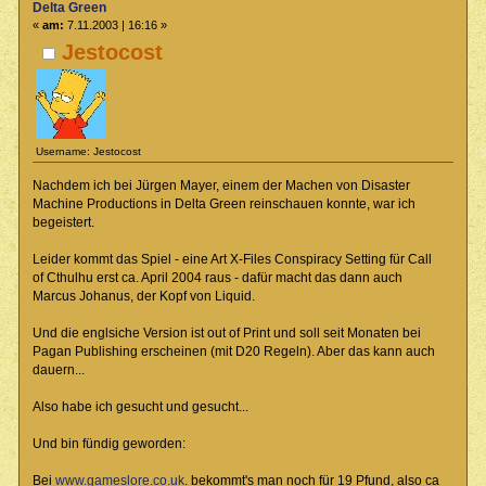
Delta Green
«
am:
7.11.2003 | 16:16 »
Jestocost
Username: Jestocost
Nachdem ich bei Jürgen Mayer, einem der Machen von Disaster
Machine Productions in Delta Green reinschauen konnte, war ich
begeistert.
Leider kommt das Spiel - eine Art X-Files Conspiracy Setting für Call
of Cthulhu erst ca. April 2004 raus - dafür macht das dann auch
Marcus Johanus, der Kopf von Liquid.
Und die englsiche Version ist out of Print und soll seit Monaten bei
Pagan Publishing erscheinen (mit D20 Regeln). Aber das kann auch
dauern...
Also habe ich gesucht und gesucht...
Und bin fündig geworden:
Bei
www.gameslore.co.uk
. bekommt's man noch für 19 Pfund, also ca