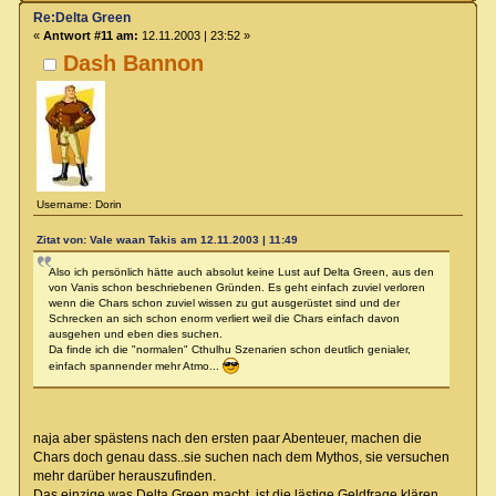
Re:Delta Green
«
Antwort #11 am:
12.11.2003 | 23:52 »
Dash Bannon
Username: Dorin
Zitat von: Vale waan Takis am 12.11.2003 | 11:49
Also ich persönlich hätte auch absolut keine Lust auf Delta Green, aus den
von Vanis schon beschriebenen Gründen. Es geht einfach zuviel verloren
wenn die Chars schon zuviel wissen zu gut ausgerüstet sind und der
Schrecken an sich schon enorm verliert weil die Chars einfach davon
ausgehen und eben dies suchen.
Da finde ich die "normalen" Cthulhu Szenarien schon deutlich genialer,
einfach spannender mehr Atmo...
naja aber spästens nach den ersten paar Abenteuer, machen die
Chars doch genau dass..sie suchen nach dem Mythos, sie versuchen
mehr darüber herauszufinden.
Das einzige was Delta Green macht, ist die lästige Geldfrage klären