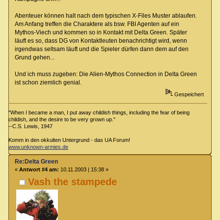
Abenteuer können halt nach dem typischen X-Files Muster ablaufen.
Am Anfang treffen die Charaktere als bsw. FBI Agenten auf ein
Mythos-Viech und kommen so in Kontakt mit Delta Green. Später
läuft es so, dass DG von Kontaktleuten benachrichtigt wird, wenn
irgendwas seltsam läuft und die Spieler dürfen dann dem auf den
Grund gehen...
Und ich muss zugeben: Die Alien-Mythos Connection in Delta Green
ist schon ziemlich genial.
Gespeichert
"When I became a man, I put away childish things, including the fear of being
childish, and the desire to be very grown up."
--C.S. Lewis, 1947
Komm in den okkulten Untergrund - das UA Forum!
www.unknown-armies.de
Re:Delta Green
«
Antwort #4 am:
10.11.2003 | 15:38 »
Vash the stampede