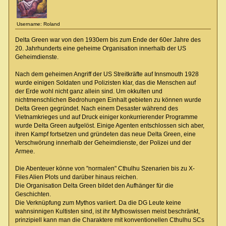
Username: Roland
Delta Green war von den 1930ern bis zum Ende der 60er Jahre des
20. Jahrhunderts eine geheime Organisation innerhalb der US
Geheimdienste.
Nach dem geheimen Angriff der US Streitkräfte auf Innsmouth 1928
wurde einigen Soldaten und Polizisten klar, das die Menschen auf
der Erde wohl nicht ganz allein sind. Um okkulten und
nichtmenschlichen Bedrohungen Einhalt gebieten zu können wurde
Delta Green gegründet. Nach einem Desaster während des
Vietnamkrieges und auf Druck einiger konkurrierender Programme
wurde Delta Green aufgelöst. Einige Agenten entschlossen sich aber,
ihren Kampf fortsetzen und gründeten das neue Delta Green, eine
Verschwörung innerhalb der Geheimdienste, der Polizei und der
Armee.
Die Abenteuer könne von "normalen" Cthulhu Szenarien bis zu X-
Files Alien Plots und darüber hinaus reichen.
Die Organisation Delta Green bildet den Aufhänger für die
Geschichten.
Die Verknüpfung zum Mythos variiert. Da die DG Leute keine
wahnsinnigen Kultisten sind, ist ihr Mythoswissen meist beschränkt,
prinzipiell kann man die Charaktere mit konventionellen Cthulhu SCs