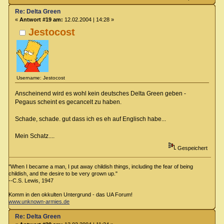
Re: Delta Green
«
Antwort #19 am:
12.02.2004 | 14:28 »
Jestocost
Username: Jestocost
Anscheinend wird es wohl kein deutsches Delta Green geben -
Pegaus scheint es gecancelt zu haben.
Schade, schade. gut dass ich es eh auf Englisch habe...
Mein Schatz....
Gespeichert
"When I became a man, I put away childish things, including the fear of being
childish, and the desire to be very grown up."
--C.S. Lewis, 1947
Komm in den okkulten Untergrund - das UA Forum!
www.unknown-armies.de
Re: Delta Green