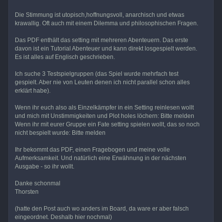
Die Stimmung ist utopisch,hoffnungsvoll, anarchisch und etwas
krawallig. Oft auch mit einem Dilemma und philosophischen Fragen.
Das PDF enthält das setting mit mehreren Abenteuern. Das erste
davon ist ein Tutorial Abenteuer und kann direkt losgespielt werden.
Es ist alles auf Englisch geschrieben.
Ich suche 3 Testspielgruppen (das Spiel wurde mehrfach test
gespielt. Aber nie von Leuten denen ich nicht parallel schon alles
erklärt habe).
Wenn ihr euch also als Einzelkämpfer in ein Setting reinlesen wollt
und mich mit Unstimmigkeiten und Plot holes löchern: Bitte melden
Wenn ihr mit eurer Gruppe ein Fate setting spielen wollt, das so noch
nicht bespielt wurde: Bitte melden
Ihr bekommt das PDF, einen Fragebogen und meine volle
Aufmerksamkeit. Und natürlich eine Erwähnung in der nächsten
Ausgabe - so ihr wollt.
Danke schonmal
Thorsten
(hatte den Post auch wo anders im Board, da ware er aber falsch
eingeordnet. Deshalb hier nochmal)