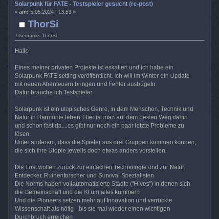
Solarpunk für FATE - Testspieler gesucht (re-post)
«
am:
5.05.2024 | 13:53 »
ThorSi
Username: ThorSi
Hallo
Eines meiner privaten Projekte ist eskaliert und ich habe ein
Solarpunk FATE setting veröffentlicht. Ich will im Winter ein Update
mit neuen Abenteuern bringen und Fehler ausbügeln.
Dafür brauche ich Testspieler
Solarpunk ist ein utopisches Genre, in dem Menschen, Technik und
Natur in Harmonie leben. Hier ist man auf dem besten Weg dahin
und schon fast da....es gibt nur noch ein paar letzte Probleme zu
lösen.
Unter anderem, dass die Spieler aus drei Gruppen kommen können,
die sich ihre Utopie jeweils doch etwas anders vorstellen.
Die Lost wollen zurück zur einfachen Technologie und zur Natur.
Entdecker, Ruinenforscher und Survival Spezialisten
Die Norms haben vollautomatisierte Städte ("Hives") in denen sich
die Gemeinschaft und die KI um alles kümmern
Und die Pioneers setzen mehr auf Innovation und verrückte
Wissenschaft als nötig - bis sie mal wieder einen wichtigen
Durchbruch erreichen