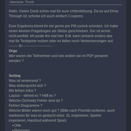
Username: ThorSi
Hallo. Vielen Dank schon mal für eure Unterstützung. Da es auf Drive
Through ist, schicke ich euch einfach Coupons.
Eure Ergebniss könnt ihr mir gerne per PM zurück schicken. Ich habe
einen kleinen Fragebogen als Stütze geschrieben. Der ist sicher
nicht perfekt. Ich poste ihn mal hier. Evtl. kann jemand anders das
mal für Testspiele nutzen oder es fallen noch Verbesserungen auf.
-------- 8< ------------------------
Orga
Wer waren die Teilnehmer und wie wollen sie im PDF genannt
werden ?
Setting
Was ist verwirrend ?
Was widerspricht sich ?
Wo fehlen Infos ?
Layout – stimmt es ? Hilft es ?
Welche (Schreib) Fehler sind da ?
Fehlen Diagramme ?
Welche Bilder wären noch gut ? (Bitte nach Priorität sortieren, auch
markieren für was es gedacht wäre: SL inspirieren, Spieler
inspirieren, Handout während Spiel)
• Orte
• Personen