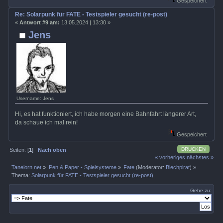
Gespeichert
Re: Solarpunk für FATE - Testspieler gesucht (re-post)
«
Antwort #9 am:
13.05.2024 | 13:30 »
Jens
Username: Jens
Hi, es hat funktioniert, ich habe morgen eine Bahnfahrt längerer Art,
da schaue ich mal rein!
Gespeichert
DRUCKEN
Seiten: [
1
]
Nach oben
« vorheriges
nächstes »
Tanelorn.net
»
Pen & Paper - Spielsysteme
»
Fate
(Moderator:
Blechpirat
) »
Thema:
Solarpunk für FATE - Testspieler gesucht (re-post)
Gehe zu: