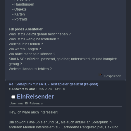
• Handlungen
• Objekte
• Karten
• Portraits
Für jedes Abenteuer
Was ist zu viel/zu genau beschrieben ?
Was ist zu wenig beschrieben ?
Welche Infos fehlen ?
Wo waren Längen ?
Wo hätte mehr sein können ?
Sind NSCs nützlich, passend, spielbar, unterschiedlich und komplett
genug ?
Welche Handouts fehlten ?
Gespeichert
Re: Solarpunk für FATE - Testspieler gesucht (re-post)
«
Antwort #7 am:
10.05.2024 | 13:19 »
EinReisender
Username: EinReisender
Hey, ich wäre auch interessiert!
Bin sowohl Fate-Spieler und SL, als auch aktuell an Solarpunk in
anderen Medien interessiert (zB. Earthborne Rangers-Spiel, Dex und