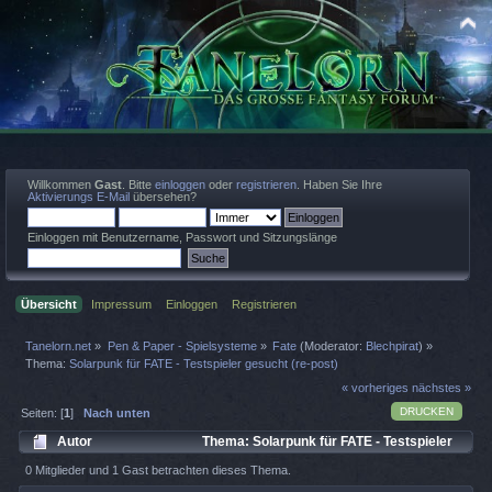
Willkommen
Gast
. Bitte
einloggen
oder
registrieren
. Haben Sie Ihre
Aktivierungs E-Mail
übersehen?
Einloggen mit Benutzername, Passwort und Sitzungslänge
Übersicht
Impressum
Einloggen
Registrieren
Tanelorn.net
»
Pen & Paper - Spielsysteme
»
Fate
(Moderator:
Blechpirat
) »
Thema:
Solarpunk für FATE - Testspieler gesucht (re-post)
« vorheriges
nächstes »
DRUCKEN
Seiten: [
1
]
Nach unten
Autor
Thema: Solarpunk für FATE - Testspieler
gesucht (re-post) (Gelesen 2025 mal)
0 Mitglieder und 1 Gast betrachten dieses Thema.