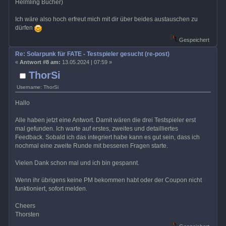
Helmling Bücher)
Ich wäre also hoch erfreut mich mit dir über beides austauschen zu
dürfen
Gespeichert
Re: Solarpunk für FATE - Testspieler gesucht (re-post)
«
Antwort #8 am:
13.05.2024 | 07:59 »
ThorSi
Username: ThorSi
Hallo
Alle haben jetzt eine Antwort. Damit wären die drei Testspieler erst
mal gefunden. Ich warte auf erstes, zweites und detailliertes
Feedback. Sobald ich das integriert habe kann es gut sein, dass ich
nochmal eine zweite Runde mit besseren Fragen starte.
Vielen Dank schon mal und ich bin gespannt.
Wenn ihr übrigens keine PM bekommen habt oder der Coupon nicht
funktioniert, sofort melden.
Cheers
Thorsten