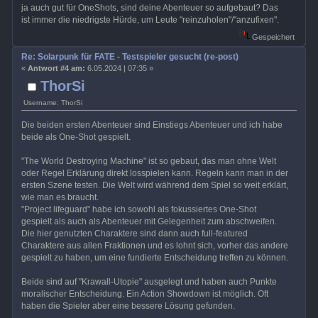
ja auch gut für OneShots, sind deine Abenteuer so aufgebaut? Das
ist immer die niedrigste Hürde, um Leute "reinzuholen"/"anzufixen".
Gespeichert
Re: Solarpunk für FATE - Testspieler gesucht (re-post)
«
Antwort #4 am:
6.05.2024 | 07:35 »
ThorSi
Username: ThorSi
Die beiden ersten Abenteuer sind Einstiegs Abenteuer und ich habe
beide als One-Shot gespielt.
"The World Destroying Machine" ist so gebaut, das man ohne Welt
oder Regel Erklärung direkt losspielen kann. Regeln kann man in der
ersten Szene testen. Die Welt wird während dem Spiel so weit erklärt,
wie man es braucht.
"Project lifeguard" habe ich sowohl als fokussiertes One-Shot
gespielt als auch als Abenteuer mit Gelegenheit zum abschweifen.
Die hier genutzten Charaktere sind dann auch full-featured
Charaktere aus allen Fraktionen und es lohnt sich, vorher das andere
gespielt zu haben, um eine fundierte Entscheidung treffen zu können.
Beide sind auf "Krawall-Utopie" ausgelegt und haben auch Punkte
moralischer Entscheidung. Ein Action Showdown ist möglich. Oft
haben die Spieler aber eine bessere Lösung gefunden.