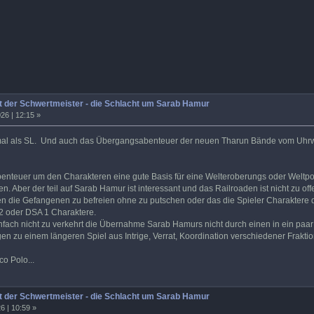
 der Schwertmeister - die Schlacht um Sarab Hamur
26 | 12:15 »
 mal als SL. Und auch das Übergangsabenteuer der neuen Tharun Bände vom Uhrwe
benteuer um den Charakteren eine gute Basis für eine Welteroberungs oder Weltpol
. Aber der teil auf Sarab Hamur ist interessant und das Railroaden ist nicht zu off
den die Gefangenen zu befreien ohne zu putschen oder das die Spieler Charakter
2 oder DSA 1 Charaktere.
infach nicht zu verkehrt die Übernahme Sarab Hamurs nicht durch einen in ein paa
en zu einem längeren Spiel aus Intrige, Verrat, Koordination verschiedener Frakti
co Polo...
 der Schwertmeister - die Schlacht um Sarab Hamur
6 | 10:59 »