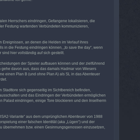
alen Herrschers eindringen, Gefangene lokalisieren, die
 der Festung wartenden Verbündeten kommunizieren,
n Ereignissen, an denen die Helden im Verlauf ihres
ls in die Festung eindringen können, „to save the day“, wenn
ind hier vollständig auf sich gestellt.
ntscheidungen der Spieler aufbauen können und der zielführend
 Ich gehe davon aus, dass das damals Hadmar von Wiesers
hne einen Plan B (und ohne Plan A) als SL in das Abenteuer
rdet.
 Stadttore sich gegenseitig im Sichtbereich befinden,
en ausschalten und das Eindringen der Verbündeten ermöglichen
 Palast eindringen, einige Tore blockieren und den Inselherrn
-DSA2-Variante“ aus dem ursprünglichen Abenteuer von 1988
rspielung einer falschen Identität (aka „Lügen“) und der
t zu übernehmen bzw. einen Gesinnungsgenossen einzusetzen,