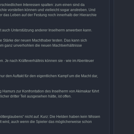
erschiedlichen Interessen spalten: zum einen sind da
hie vorstellen können und vielleicht sogar anstreben. Und
er das Leben auf der Festung noch innerhalb der Hierarchie
cht auch Unterstützung anderer Inselherrn anwerben kann.
e Stärke der neuen Machthaber testen. Das kann sich
 um ganz unverhohlen die neuen Machtverhältnisse
. Je nach Kräfteverhältnis können sie - wie im Abenteuer
ur den Auftakt für den eigentlichen Kampf um die Macht dar,
ng Hamurs zur Konfrontation des Inselherrn von Akimakar führt
cher dritter Teil ausgesehen hätte, ist offen.
ötterglaubens“ nicht auf. Kurz: Die Helden haben kein Wissen
t wird, auch wenn die Spieler das möglicherweise schon