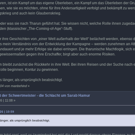
hren, ist ein Kampf um das eigene Überleben, ein Kampf um das Überleben der Gru
n, wie sie es möchten, ohne für ihre Andersartigkeit verfolgt und bekämpft zu werde
gskrieg und auch kein Glaubenskrieg.
der was sie nach Tharun geführt hat. Sie wissen nicht, welche Rolle ihnen zugedac
nden (klassischer „The-Coming-of-Age“-Stuff).
 ihre Geschichten von „einer Welt außerhalb der Welt“ belächelt werden, ebenso d
lls mein Verständnis von der Entwicklung der Kampagne – werden zunehmen an Attr
ndauert und je mehr Erfolge sie dabei erringen. Die tharunische Machtlogik, sich 
 gewissermaßen gegen ihre Erschaffer, birgt aber auch enorme Risiken.
en bleibt zunächst die Rückkehr in ihre Welt. Bei ihren Reisen und der Suche nac
Rolle beginnen, Kontur zu gewinnen.
 länger, als ursprünglich beabsichtigt.
1:04 von manbehind
»
 der Schwertmeister - die Schlacht um Sarab Hamur
6 | 11:08 »
26 | 10:59
änger, als ursprünglich beabsichtigt.