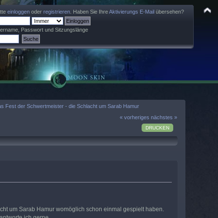
itte
einloggen
oder
registrieren
. Haben Sie Ihre
Aktivierungs E-Mail
übersehen?
zername, Passwort und Sitzungslänge
 Fest der Schwertmeister - die Schlacht um Sarab Hamur
« vorheriges
nächstes »
DRUCKEN
hlacht um Sarab Hamur womöglich schon einmal gespielt haben.
antworte ich gerne.