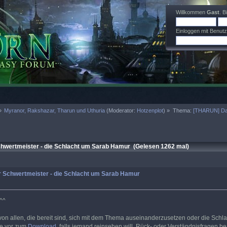
Willkommen
Gast
. B
Einloggen mit Benut
»
Myranor, Rakshazar, Tharun und Uthuria
(Moderator:
Hotzenplot
) »
Thema:
[THARUN] Das
wertmeister - die Schlacht um Sarab Hamur (Gelesen 1262 mal)
 Schwertmeister - die Schlacht um Sarab Hamur
^^
 von allen, die bereit sind, sich mit dem Thema auseinanderzusetzen oder die Sc
ie vor zum
Download
, falls jemand reinsehen will. Rück- oder Verständnisfragen be