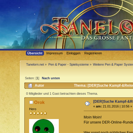
Übersicht
Impressum
Einloggen
Registrieren
Tanelorn.net
»
Pen & Paper - Spielsysteme
»
Weitere Pen & Paper Syst
Seiten: [
1
]
Nach unten
Autor
Thema: [DER]Suche Kampf-&Reiseü
0 Mitglieder und 1 Gast betrachten dieses Thema.
[DER]Suche Kampf-&Re
Orok
«
am:
21.01.2016 | 10:56 »
Hero
Moin Moin!
Für unsere DER-Online-Runde
Wer sonst noch nützliches Fan