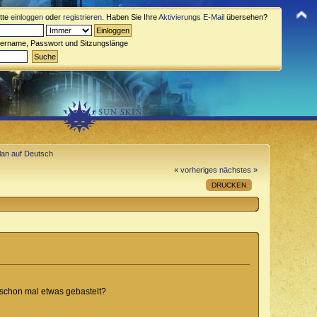
itte
einloggen
oder
registrieren
. Haben Sie Ihre
Aktivierungs E-Mail
übersehen?
zername, Passwort und Sitzungslänge
an auf Deutsch
« vorheriges
nächstes »
DRUCKEN
schon mal etwas gebastelt?