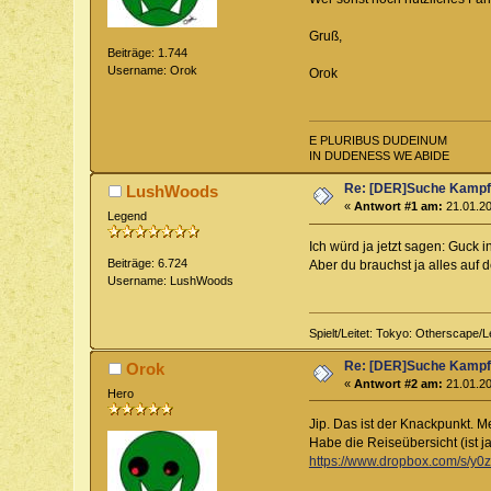
Gruß,
Beiträge: 1.744
Username: Orok
Orok
E PLURIBUS DUDEINUM
IN DUDENESS WE ABIDE
Re: [DER]Suche Kampf-
LushWoods
«
Antwort #1 am:
21.01.20
Legend
Ich würd ja jetzt sagen: Guck 
Beiträge: 6.724
Aber du brauchst ja alles auf 
Username: LushWoods
Spielt/Leitet: Tokyo: Otherscape/L
Re: [DER]Suche Kampf-
Orok
«
Antwort #2 am:
21.01.20
Hero
Jip. Das ist der Knackpunkt. M
Habe die Reiseübersicht (ist ja
https://www.dropbox.com/s/y0