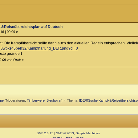
&Reiseübersichtsplan auf Deutsch
16 | 00:09 »
. Die Kampfübersicht sollte dann auch den aktuellen Regeln entsprechen. Vielleic
o5q8wbks45beh32/Kampfhaltung_DER.png?dl=0
exte geändert
10:09 von Orok
»
eme
(Moderatoren:
Timberwere
,
Blechpirat
) »
Thema:
[DER]Suche Kampf-&Reiseübersichtspl
SMF 2.0.15
|
SMF © 2013
,
Simple Machines