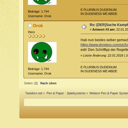
E PLURIBUS DUDEINUM
Beiträge: 1.744
IN DUDENESS WE ABIDE
Username: Orok
Re: [DER]Suche Kampf-
Orok
«
Antwort #3 am:
22.01.20
Hero
Hab nun beides selber gemacht
https://www.dropbox.com/s/
edit:
Den Schrifttyp der Regelt
«
Letzte Änderung: 22.01.2016 | 
E PLURIBUS DUDEINUM
Beiträge: 1.744
IN DUDENESS WE ABIDE
Username: Orok
Seiten: [
1
]
Nach oben
Tanelorn.net
»
Pen & Paper - Spielsysteme
»
Weitere Pen & Paper Syst