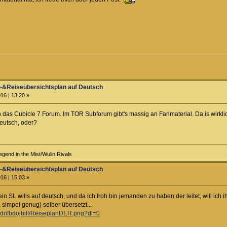
&Reiseübersichtsplan auf Deutsch
16 | 13:20 »
in das Cubicle 7 Forum. Im TOR Subforum gibt's massig an Fanmaterial. Da is wirkli
deutsch, oder?
egend in the Mist/Wulin Rivals
&Reiseübersichtsplan auf Deutsch
16 | 15:03 »
ein SL wills auf deutsch, und da ich froh bin jemanden zu haben der leitet, will ich
 simpel genug) selber übersetzt...
zdrifbdojbilf/ReiseplanDER.png?dl=0