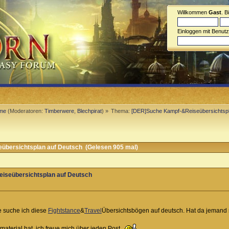
Willkommen
Gast
. B
Einloggen mit Benut
eme
(Moderatoren:
Timberwere
,
Blechpirat
) »
Thema:
[DER]Suche Kampf-&Reiseübersichtspl
bersichtsplan auf Deutsch (Gelesen 905 mal)
iseübersichtsplan auf Deutsch
 suche ich diese
Fightstance
&
Travel
Übersichtsbögen auf deutsch. Hat da jemand 
material hat, ich freue mich über jeden Post.