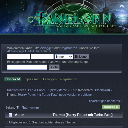
Willkommen
Gast
. Bitte
einloggen
oder
registrieren
. Haben Sie Ihre
Aktivierungs E-Mail
übersehen?
Einloggen mit Benutzername, Passwort und Sitzungslänge
Übersicht
Impressum
Einloggen
Registrieren
Tanelorn.net
»
Pen & Paper - Spielsysteme
»
Fate
(Moderator:
Blechpirat
) »
Thema:
[Harry Potter mit Turbo-Fate] neue Version erschienen
« vorheriges
nächstes »
DRUCKEN
Seiten: [
1
]
Nach unten
Autor
Thema: [Harry Potter mit Turbo-Fate]
neue Version erschienen (Gelesen 833 mal)
0 Mitglieder und 1 Gast betrachten dieses Thema.