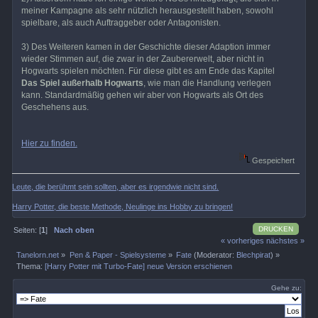
meiner Kampagne als sehr nützlich herausgestellt haben, sowohl
spielbare, als auch Auftraggeber oder Antagonisten.
3) Des Weiteren kamen in der Geschichte dieser Adaption immer
wieder Stimmen auf, die zwar in der Zaubererwelt, aber nicht in
Hogwarts spielen möchten. Für diese gibt es am Ende das Kapitel
Das Spiel außerhalb Hogwarts
, wie man die Handlung verlegen
kann. Standardmäßig gehen wir aber von Hogwarts als Ort des
Geschehens aus.
Hier zu finden.
Gespeichert
Leute, die berühmt sein sollten, aber es irgendwie nicht sind.
Harry Potter, die beste Methode, Neulinge ins Hobby zu bringen!
DRUCKEN
Seiten: [
1
]
Nach oben
« vorheriges
nächstes »
Tanelorn.net
»
Pen & Paper - Spielsysteme
»
Fate
(Moderator:
Blechpirat
) »
Thema:
[Harry Potter mit Turbo-Fate] neue Version erschienen
Gehe zu: