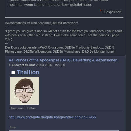
nochmal, wenn ich mehr gelesen bzw. geleitet habe.
Gespeichert
Awesomeness ist eine Krankheit, bei mir chronisch!
---
"I greet you as guests and so will not crush the life from you and devour your souls
with peals of laugther. No, instead, I will make some tea." - Toll the hounds - page
282 )
---
Der Don zockt gerade: nWoD Crossover, D&D5e Trollödnis Sandbox, D&D 5
Planescape, D&D5e Wildemount, D&D5e Moonshaes, D&D 5e Monsterhunter
Re: Princes of the Apocalypse (D&D) / Bewertung & Rezensionen
«
Antwort #4 am:
28.04.2016 | 15:18 »
Thallion
Username: Thallion
http://www.dnd-gate.de/gate3/page/index.php?id=5966
Zitat