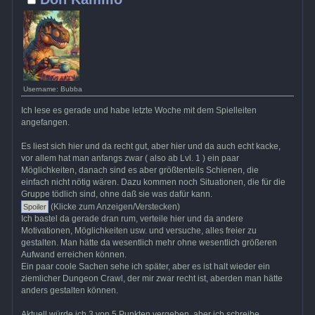
Username: Bubba
Ich lese es gerade und habe letzte Woche mit dem Spielleiten
angefangen.
Es liest sich hier und da recht gut, aber hier und da auch echt kacke,
vor allem hat man anfangs zwar ( also ab Lvl. 1 ) ein paar
Möglichkeiten, danach sind es aber größtenteils Schienen, die
einfach nicht nötig wären. Dazu kommen noch Situationen, die für die
Gruppe tödlich sind, ohne daß sie was dafür kann.
(Klicke zum Anzeigen/Verstecken)
Ich bastel da gerade dran rum, verteile hier und da andere
Motivationen, Möglichkeiten usw. und versuche, alles freier zu
gestalten. Man hätte da wesentlich mehr ohne wesentlich größeren
Aufwand erreichen können.
Ein paar coole Sachen sehe ich später, aber es ist halt wieder ein
ziemlicher Dungeon Crawl, der mir zwar recht ist, aberden man hätte
anders gestalten können.
Aktuell würde ich 3 von 5 Punkten vergeben, aber ich schreibe