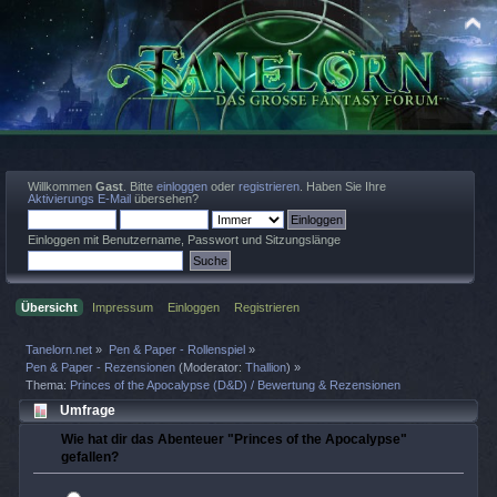
Willkommen
Gast
. Bitte
einloggen
oder
registrieren
. Haben Sie Ihre
Aktivierungs E-Mail
übersehen?
Einloggen mit Benutzername, Passwort und Sitzungslänge
Übersicht
Impressum
Einloggen
Registrieren
Tanelorn.net
»
Pen & Paper - Rollenspiel
»
Pen & Paper - Rezensionen
(Moderator:
Thallion
) »
Thema:
Princes of the Apocalypse (D&D) / Bewertung & Rezensionen
Umfrage
Wie hat dir das Abenteuer "Princes of the Apocalypse"
gefallen?