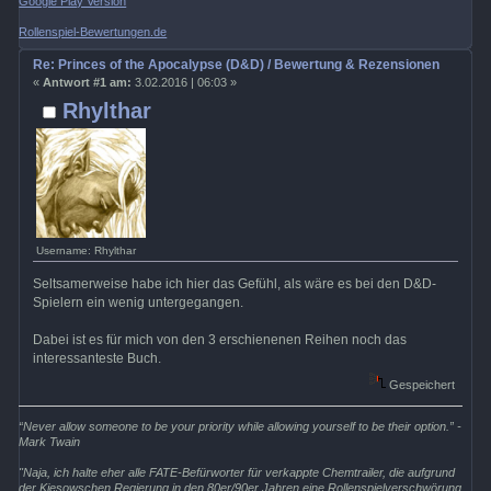
Google Play Version
Rollenspiel-Bewertungen.de
Re: Princes of the Apocalypse (D&D) / Bewertung & Rezensionen
«
Antwort #1 am:
3.02.2016 | 06:03 »
Rhylthar
Username: Rhylthar
Seltsamerweise habe ich hier das Gefühl, als wäre es bei den D&D-
Spielern ein wenig untergegangen.
Dabei ist es für mich von den 3 erschienenen Reihen noch das
interessanteste Buch.
Gespeichert
“Never allow someone to be your priority while allowing yourself to be their option.” -
Mark Twain
"Naja, ich halte eher alle FATE-Befürworter für verkappte Chemtrailer, die aufgrund
der Kiesowschen Regierung in den 80er/90er Jahren eine Rollenspielverschwörung