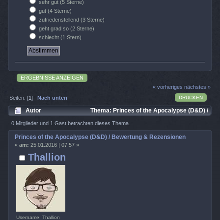
sehr gut (5 Sterne)
gut (4 Sterne)
zufriedenstellend (3 Sterne)
geht grad so (2 Sterne)
schlecht (1 Stern)
ERGEBNISSE ANZEIGEN
« vorheriges
nächstes »
DRUCKEN
Seiten: [
1
]
Nach unten
Autor
Thema: Princes of the Apocalypse (D&D) /
Bewertung & Rezensionen (Gelesen 3926 mal)
0 Mitglieder und 1 Gast betrachten dieses Thema.
Princes of the Apocalypse (D&D) / Bewertung & Rezensionen
«
am:
25.01.2016 | 07:57 »
Thallion
Username: Thallion