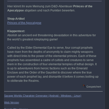
Hier könnt ihr eure Meinung zum D&D-Abenteuer
Princes of the
Apocalypse
abgeben und nach Punkten bewerten.
Shop-Artikel
Princes of the Apocalypse
Klappentext:
Abolish an ancient evil threatening devastation in this adventure for
the world’s greatest roleplaying game!
Called by the Elder Elemental Eye to serve, four corrupt prophets
have risen from the depths of anonymity to claim mighty weapons
with direct links to the power of the elemental princes. Each of these
prophets has assembled a cadre of cultists and creatures to serve
them in the construction of four elemental temples of lethal design. It
is up to adventurers from heroic factions such as the Emerald
Enclave and the Order of the Gauntlet to discover where the true
power of each prophet lay, and dismantle it before it comes boiling up
to obliterate the Realms.
Gespeichert
Savage Worlds Charakter Generator (Android - Windows - Linux)
Web Version