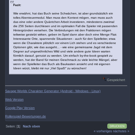
Fazit:
Wie erwähnt, hat das Buch seine Schwächen, ist aber grundsätzlich ein
tolles Abenteuermodul. Man muss den Kontext mögen, man muss auch
das eine oder andere Quäntchen Arbeit investieren, mindestens zweimal
die 256 Seiten durchlesen und im optimalen Fall die Spieler mit passenden
Hintergründen versehen. Die Verbindungen mit den Fraktionen mögen
teilweise gestelzt wirken, geben im Spiel dann aber doch eine Menge Flair.
Interessante Orte, spannende Situationen - auch für den Spielleiter, etwa
wenn die Charaktere plötzlich vor einem Lich stehen und es verschiedene
Optionen gibt, wie das ausgeht... - wie eine gemeinsame Jagd mit dem
Gegner auf ungewöhnliches Wild und viele andere gute Ideen warten
förmlich darauf, genutzt zu werden. Um einfach by-the-book gespielt zu
werden, hat der Band für meinen Geschmack zu viele leichte Mängel, aber
wenn der Spielleiter das Buch als Baukasten ansieht und mit eigenen
Ideen würzt, bleibt mir nur „Viel Spaß!“ zu wünschen!
Gespeichert
Savage Worlds Charakter Generator (Android - Windows - Linux)
Web Version
Google Play Version
Rollenspiel-Bewertungen.de
DRUCKEN
Seiten: [
1
]
Nach oben
« vorheriges
nächstes »