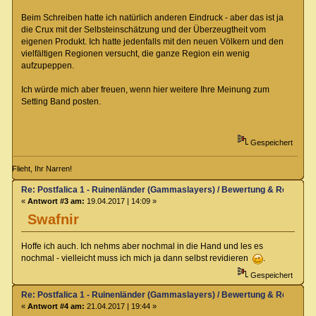
Beim Schreiben hatte ich natürlich anderen Eindruck - aber das ist ja
die Crux mit der Selbsteinschätzung und der Überzeugtheit vom
eigenen Produkt. Ich hatte jedenfalls mit den neuen Völkern und den
vielfältigen Regionen versucht, die ganze Region ein wenig
aufzupeppen.
Ich würde mich aber freuen, wenn hier weitere Ihre Meinung zum
Setting Band posten.
Gespeichert
Flieht, Ihr Narren!
Re: Postfalica 1 - Ruinenländer (Gammaslayers) / Bewertung & Rezensio
«
Antwort #3 am:
19.04.2017 | 14:09 »
Swafnir
Hoffe ich auch. Ich nehms aber nochmal in die Hand und les es
nochmal - vielleicht muss ich mich ja dann selbst revidieren
.
Gespeichert
Re: Postfalica 1 - Ruinenländer (Gammaslayers) / Bewertung & Rezensio
«
Antwort #4 am:
21.04.2017 | 19:44 »