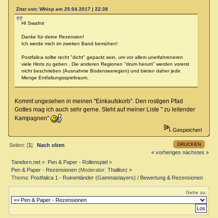
Zitat von: Whisp am 25.04.2017 | 22:38
HI Swafnir
Danke für deine Rezension!
Ich werde mich im zweiten Band bemühen!
Postfalica sollte recht "dicht" gepackt sein, um vor allem unerfahreneren
viele Hints zu geben . Die anderen Regionen "drum herum" werden vorerst
nicht beschrieben (Ausnahme Bodenseeregion) und bieten daher jede
Menge Entfaltungsspieltraum.
Kommt ungesehen in meinen "Einkaufskorb". Den rostigen Pfad
Gottes mag ich auch sehr gerne. Steht auf meiner Liste " zu leitender
Kampagnen"
Gespeichert
DRUCKEN
Seiten: [
1
]
Nach oben
« vorheriges
nächstes »
Tanelorn.net
»
Pen & Paper - Rollenspiel
»
Pen & Paper - Rezensionen
(Moderator:
Thallion
) »
Thema:
Postfalica 1 - Ruinenländer (Gammaslayers) / Bewertung & Rezensionen
Gehe zu: