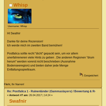
Whisp
Username: Whisp
HI Swafnir
Danke für deine Rezension!
Ich werde mich im zweiten Band bemühen!
Postfalica sollte recht "dicht" gepackt sein, um vor allem
unerfahreneren viele Hints zu geben . Die anderen Regionen "drum
herum" werden vorerst nicht beschrieben (Ausnahme
Bodenseeregion) und bieten daher jede Menge
Entfaltungsspieltraum.
Gespeichert
Flieht, Ihr Narren!
Re: Postfalica 1 - Ruinenländer (Gammaslayers) / Bewertung & Rezensio
«
Antwort #7 am:
26.04.2017 | 14:24 »
Swafnir