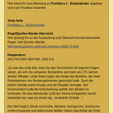
Hier könnt ihr eure Meinung zu
Postfalica 1 - Ruinenländer
abgeben
und nach Punkten bewerten.
Shop-Seite
Postfalica 1 - Ruinenländer
Regel/Quellen-Bände-Übersicht
Hier gelangt ihr zu der Auswertung und Übersicht bereits bewerteter
Regel- und Quellen-Bände:
http://www.tanelorn.net/index.php/topic,96807.0.html
Klappentext:
DEUTSCHER SEKTOR, 2282 A.D.
„Es war das erste Mal, dass sie das Sonnenlicht mit eigenen Augen
sahen, als sich die schweren Bunkertore seit mehr als 170 Jahren
wieder öffneten. Unter ihnen lagen die Reste des Bunkers, der viele
Generationen von Bunkergeborenen geschützt hatte. Doch die
letzten Vorräte waren knapp und der Reaktor versagte. Der
Kommandant hatte die Entscheidung gefällt, den Bunker zu
verlassen. Als das blendende Licht der Sonne erträglicher wurde
erkannten sie, was vor ihnen lag: verstrahlte Einöde ...“
Die Welt liegt in Staub und Asche. Atomare, biologische, chemische,
meteorologische und tektonische Waffen haben das Antlitz der Erde