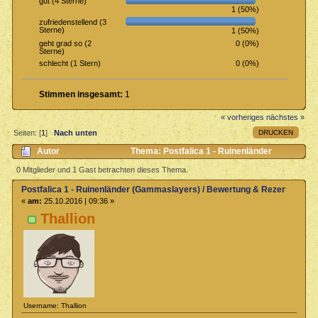
gut (4 Sterne)
1 (50%)
zufriedenstellend (3
Sterne)
1 (50%)
0 (0%)
geht grad so (2
Sterne)
0 (0%)
schlecht (1 Stern)
Stimmen insgesamt:
1
« vorheriges
nächstes »
DRUCKEN
Seiten: [
1
]
Nach unten
Autor
Thema: Postfalica 1 - Ruinenländer
(Gammaslayers) / Bewertung & Rezensionen (Gelesen 3757 mal)
0 Mitglieder und 1 Gast betrachten dieses Thema.
Postfalica 1 - Ruinenländer (Gammaslayers) / Bewertung & Rezensionen
«
am:
25.10.2016 | 09:36 »
Thallion
Username: Thallion