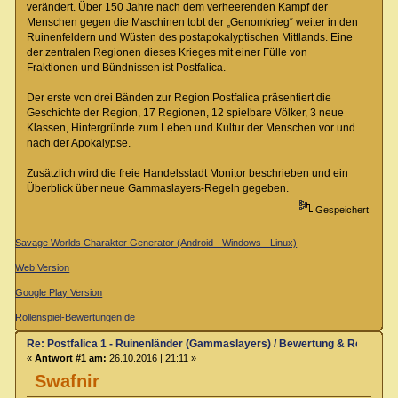
verändert. Über 150 Jahre nach dem verheerenden Kampf der
Menschen gegen die Maschinen tobt der „Genomkrieg“ weiter in den
Ruinenfeldern und Wüsten des postapokalyptischen Mittlands. Eine
der zentralen Regionen dieses Krieges mit einer Fülle von
Fraktionen und Bündnissen ist Postfalica.
Der erste von drei Bänden zur Region Postfalica präsentiert die
Geschichte der Region, 17 Regionen, 12 spielbare Völker, 3 neue
Klassen, Hintergründe zum Leben und Kultur der Menschen vor und
nach der Apokalypse.
Zusätzlich wird die freie Handelsstadt Monitor beschrieben und ein
Überblick über neue Gammaslayers-Regeln gegeben.
Gespeichert
Savage Worlds Charakter Generator (Android - Windows - Linux)
Web Version
Google Play Version
Rollenspiel-Bewertungen.de
Re: Postfalica 1 - Ruinenländer (Gammaslayers) / Bewertung & Rezensio
«
Antwort #1 am:
26.10.2016 | 21:11 »
Swafnir