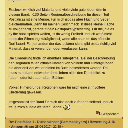
angehoben.
Es steckt wirklich viel Material und viele viele gute Ideen drin in
diesem Band. ~130 Seiten Regionalbeschreibung für diesen Teil
Postfalicas ist eine Menge. Für mich ist das aber Fluch und Segen
gleichermaßen. Denn für meinen Geschmack ist diese kleine Fläche
zu vollgepackt, gerade für ein Postapokalypsesetting. Für die, die es
by the book spielen wollen, ist da wenig Freiheit und ich weiß nicht
ob es der Stimmung zuträglich ist, wenn alle paar km das nächste
Dorf lauert. Für jemanden der das lockerer sieht, gibt es da richtig viel
Material, dass er verwenden oder weglassen kann.
Die Gliederung finde ich ebenfalls suboptimal. Bei der Beschreibung
der Regionen fallen oftmals Namen von Völkern und Hintergründen,
die aber erst viel weiter hinten im Buch beschrieben werden. Da
muss man dann entweder damit leben nicht den Durchblick zu
haben, oder ist dauernd am Blättern.
Völker, Hintergründe, Regionen wäre für mich eine sinnvollere
Gliederung gewesen.
Insgesamt ist der Band für mich also doch zufriedenstellend und ich
freue mich auf die weiteren Bände
Gespeichert
Re: Postfalica 1 - Ruinenländer (Gammaslayers) / Bewertung & Rezensio
«
Antwort #6 am:
25.04.2017 | 22:38 »