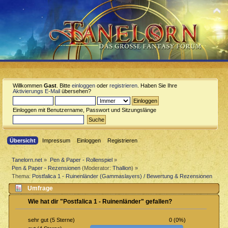
Willkommen
Gast
. Bitte
einloggen
oder
registrieren
. Haben Sie Ihre
Aktivierungs E-Mail
übersehen?
Einloggen mit Benutzername, Passwort und Sitzungslänge
Übersicht
Impressum
Einloggen
Registrieren
Tanelorn.net
»
Pen & Paper - Rollenspiel
»
Pen & Paper - Rezensionen
(Moderator:
Thallion
) »
Thema:
Postfalica 1 - Ruinenländer (Gammaslayers) / Bewertung & Rezensionen
Umfrage
Wie hat dir "Postfalica 1 - Ruinenländer" gefallen?
0 (0%)
sehr gut (5 Sterne)