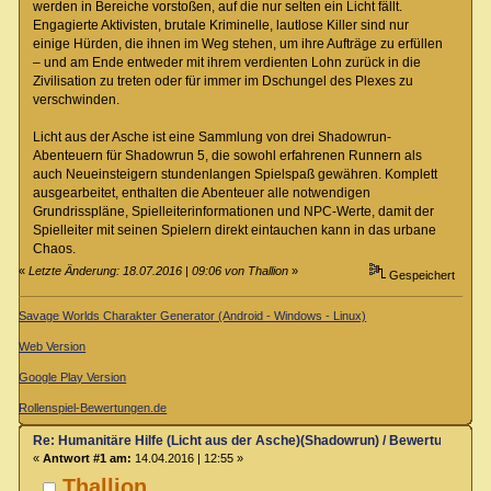
werden in Bereiche vorstoßen, auf die nur selten ein Licht fällt.
Engagierte Aktivisten, brutale Kriminelle, lautlose Killer sind nur
einige Hürden, die ihnen im Weg stehen, um ihre Aufträge zu erfüllen
– und am Ende entweder mit ihrem verdienten Lohn zurück in die
Zivilisation zu treten oder für immer im Dschungel des Plexes zu
verschwinden.
Licht aus der Asche ist eine Sammlung von drei Shadowrun-
Abenteuern für Shadowrun 5, die sowohl erfahrenen Runnern als
auch Neueinsteigern stundenlangen Spielspaß gewähren. Komplett
ausgearbeitet, enthalten die Abenteuer alle notwendigen
Grundrisspläne, Spielleiterinformationen und NPC-Werte, damit der
Spielleiter mit seinen Spielern direkt eintauchen kann in das urbane
Chaos.
«
Letzte Änderung: 18.07.2016 | 09:06 von Thallion
»
Gespeichert
Savage Worlds Charakter Generator (Android - Windows - Linux)
Web Version
Google Play Version
Rollenspiel-Bewertungen.de
Re: Humanitäre Hilfe (Licht aus der Asche)(Shadowrun) / Bewertung & R
«
Antwort #1 am:
14.04.2016 | 12:55 »
Thallion