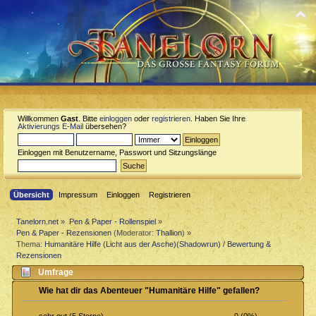
Willkommen
Gast
. Bitte
einloggen
oder
registrieren
. Haben Sie Ihre
Aktivierungs E-Mail
übersehen?
Einloggen mit Benutzername, Passwort und Sitzungslänge
Übersicht
Impressum
Einloggen
Registrieren
Tanelorn.net
»
Pen & Paper - Rollenspiel
»
Pen & Paper - Rezensionen
(Moderator:
Thallion
) »
Thema:
Humanitäre Hilfe (Licht aus der Asche)(Shadowrun) / Bewertung &
Rezensionen
Umfrage
Wie hat dir das Abenteuer "Humanitäre Hilfe" gefallen?
0 (0%)
sehr gut (5 Sterne)