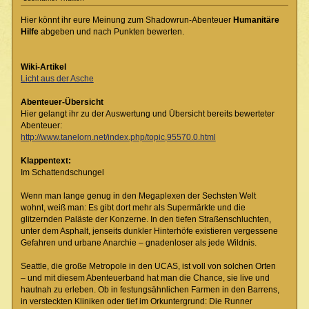
Hier könnt ihr eure Meinung zum Shadowrun-Abenteuer
Humanitäre
Hilfe
abgeben und nach Punkten bewerten.
Wiki-Artikel
Licht aus der Asche
Abenteuer-Übersicht
Hier gelangt ihr zu der Auswertung und Übersicht bereits bewerteter
Abenteuer:
http://www.tanelorn.net/index.php/topic,95570.0.html
Klappentext:
Im Schattendschungel
Wenn man lange genug in den Megaplexen der Sechsten Welt
wohnt, weiß man: Es gibt dort mehr als Supermärkte und die
glitzernden Paläste der Konzerne. In den tiefen Straßenschluchten,
unter dem Asphalt, jenseits dunkler Hinterhöfe existieren vergessene
Gefahren und urbane Anarchie – gnadenloser als jede Wildnis.
Seattle, die große Metropole in den UCAS, ist voll von solchen Orten
– und mit diesem Abenteuerband hat man die Chance, sie live und
hautnah zu erleben. Ob in festungsähnlichen Farmen in den Barrens,
in versteckten Kliniken oder tief im Orkuntergrund: Die Runner