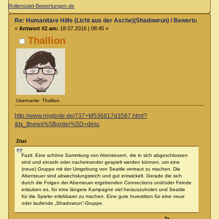
Rollenspiel-Bewertungen.de
Re: Humanitäre Hilfe (Licht aus der Asche)(Shadowrun) / Bewertung & R
«
Antwort #2 am:
18.07.2016 | 08:45 »
Thallion
Username: Thallion
http://www.ringbote.de/737+M536817d3587.html?
&tx_ttnews%5Border%5D=desc
Zitat
Fazit: Eine schöne Sammlung von Abenteuern, die in sich abgeschlossen
sind und einzeln oder nacheinander gespielt werden können, um eine
(neue) Gruppe mit der Umgebung von Seattle vertraut zu machen. Die
Abenteuer sind abwechslungsreich und gut entwickelt. Gerade die sich
durch die Folgen der Abenteuer ergebenden Connections und/oder Feinde
erlauben es, für eine längere Kampagne viel herauszuholen und Seattle
für die Spieler erlebbarer zu machen. Eine gute Investition für eine neue
oder laufende „Shadowrun“-Gruppe.