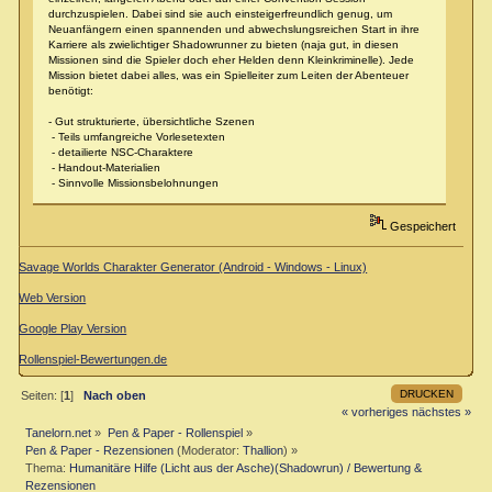
durchzuspielen. Dabei sind sie auch einsteigerfreundlich genug, um
Neuanfängern einen spannenden und abwechslungsreichen Start in ihre
Karriere als zwielichtiger Shadowrunner zu bieten (naja gut, in diesen
Missionen sind die Spieler doch eher Helden denn Kleinkriminelle). Jede
Mission bietet dabei alles, was ein Spielleiter zum Leiten der Abenteuer
benötigt:
- Gut strukturierte, übersichtliche Szenen
- Teils umfangreiche Vorlesetexten
- detailierte NSC-Charaktere
- Handout-Materialien
- Sinnvolle Missionsbelohnungen
Gespeichert
Savage Worlds Charakter Generator (Android - Windows - Linux)
Web Version
Google Play Version
Rollenspiel-Bewertungen.de
DRUCKEN
Seiten: [
1
]
Nach oben
« vorheriges
nächstes »
Tanelorn.net
»
Pen & Paper - Rollenspiel
»
Pen & Paper - Rezensionen
(Moderator:
Thallion
) »
Thema:
Humanitäre Hilfe (Licht aus der Asche)(Shadowrun) / Bewertung &
Rezensionen