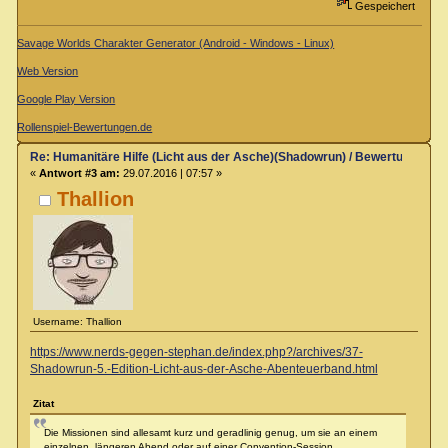
Gespeichert
Savage Worlds Charakter Generator (Android - Windows - Linux)
Web Version
Google Play Version
Rollenspiel-Bewertungen.de
Re: Humanitäre Hilfe (Licht aus der Asche)(Shadowrun) / Bewertung & R
«
Antwort #3 am:
29.07.2016 | 07:57 »
Thallion
Username: Thallion
https://www.nerds-gegen-stephan.de/index.php?/archives/37-
Shadowrun-5.-Edition-Licht-aus-der-Asche-Abenteuerband.html
Zitat
Die Missionen sind allesamt kurz und geradlinig genug, um sie an einem
einzelnen, längeren Abend oder auf einer Convention-Session