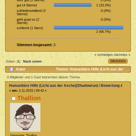
1 (33.3%)
gut (4 Sterne)
0 (0%)
zufriedenstellend (3
Sterne)
0 (0%)
geht grad so (2
Sterne)
schlecht (1 Stern)
2 (66.7%)
Stimmen insgesamt:
3
« vorheriges
nächstes »
DRUCKEN
Seiten: [
1
]
Nach unten
Autor
Thema: Humanitäre Hilfe (Licht aus der
Asche)(Shadowrun) / Bewertung & Rezensionen (Gelesen 3001 mal)
0 Mitglieder und 1 Gast betrachten dieses Thema.
Humanitäre Hilfe (Licht aus der Asche)(Shadowrun) / Bewertung & Rezen
«
am:
2.11.2015 | 09:42 »
Thallion
Username: Thallion