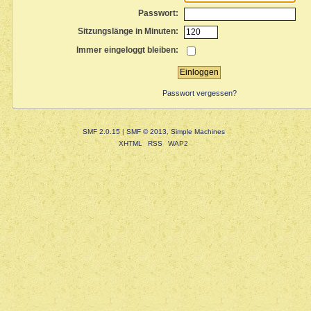
Passwort:
Sitzungslänge in Minuten:
Immer eingeloggt bleiben:
Passwort vergessen?
SMF 2.0.15
|
SMF © 2013
,
Simple Machines
XHTML
RSS
WAP2