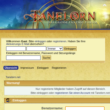
Willkommen
Gast
. Bitte
einloggen
oder
registrieren
. Haben Sie Ihre
Aktivierungs E-Mail
übersehen?
Einloggen mit Benutzername, Passwort und Sitzungslänge
Übersicht
Impressum
Einloggen
Registrieren
Tanelorn.net
Warnung!
Nur registrierte Mitglieder haben Zugriff auf diesen Bereich.
Bitte einloggen oder
registrieren Sie einen Account
mit Tanelorn.net
Einloggen
Benutzername: