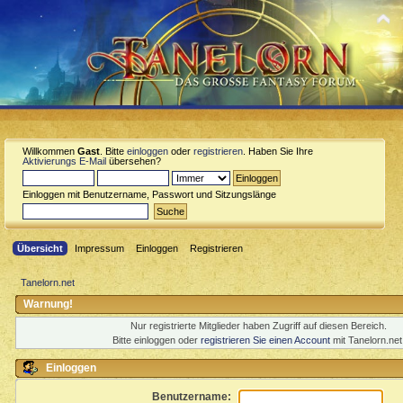
Willkommen
Gast
. Bitte
einloggen
oder
registrieren
. Haben Sie Ihre
Aktivierungs E-Mail
übersehen?
Einloggen mit Benutzername, Passwort und Sitzungslänge
Übersicht
Impressum
Einloggen
Registrieren
Tanelorn.net
Warnung!
Nur registrierte Mitglieder haben Zugriff auf diesen Bereich.
Bitte einloggen oder
registrieren Sie einen Account
mit Tanelorn.net
Einloggen
Benutzername: