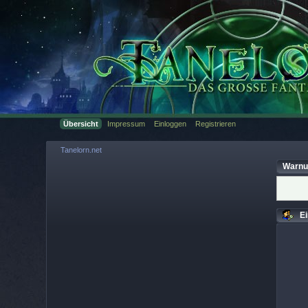
Übersicht
Impressum
Einloggen
Registrieren
Tanelorn.net
Warnu
Ei