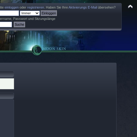
itte
einloggen
oder
registrieren
. Haben Sie Ihre
Aktivierungs E-Mail
übersehen?
zername, Passwort und Sitzungslänge