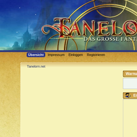
Übersicht
Impressum
Einloggen
Registrieren
Tanelorn.net
Warnu
Ei