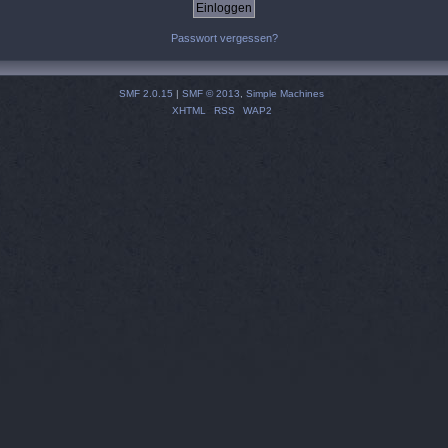
Passwort vergessen?
SMF 2.0.15
|
SMF © 2013
,
Simple Machines
XHTML
RSS
WAP2