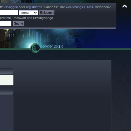
itte
einloggen
oder
registrieren
. Haben Sie Ihre
Aktivierungs E-Mail
übersehen?
zername, Passwort und Sitzungslänge