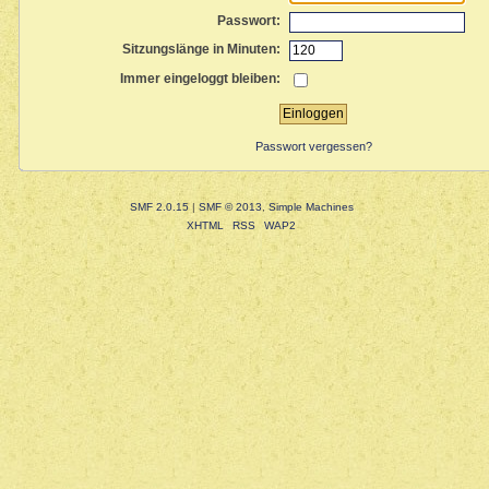
Passwort:
Sitzungslänge in Minuten:
Immer eingeloggt bleiben:
Passwort vergessen?
SMF 2.0.15
|
SMF © 2013
,
Simple Machines
XHTML
RSS
WAP2