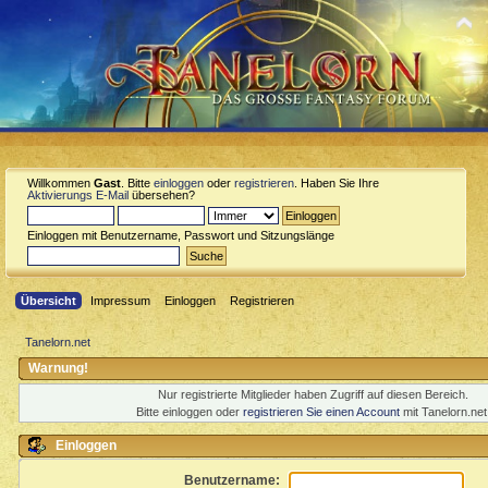
Willkommen
Gast
. Bitte
einloggen
oder
registrieren
. Haben Sie Ihre
Aktivierungs E-Mail
übersehen?
Einloggen mit Benutzername, Passwort und Sitzungslänge
Übersicht
Impressum
Einloggen
Registrieren
Tanelorn.net
Warnung!
Nur registrierte Mitglieder haben Zugriff auf diesen Bereich.
Bitte einloggen oder
registrieren Sie einen Account
mit Tanelorn.net
Einloggen
Benutzername: