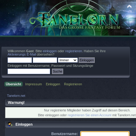
Willkommen
Gast
. Bitte
einloggen
oder
registrieren
. Haben Sie Ihre
Aktivierungs E-Mail
übersehen?
Einloggen mit Benutzername, Passwort und Sitzungslänge
Übersicht
Impressum
Einloggen
Registrieren
Tanelorn.net
Warnung!
Nur registrierte Mitglieder haben Zugriff auf diesen Bereich.
Bitte einloggen oder
registrieren Sie einen Account
mit Tanelorn.net
Einloggen
Benutzername: