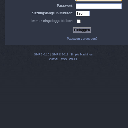
Passwort:
Sitzungslänge in Minuten:
Immer eingeloggt bleiben:
Passwort vergessen?
SMF 2.0.15
|
SMF © 2013
,
Simple Machines
XHTML
RSS
WAP2