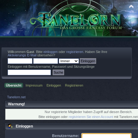
Willkommen
Gast
. Bitte
einloggen
oder
registrieren
. Haben Sie Ihre
Aktivierungs E-Mail
übersehen?
Einloggen mit Benutzername, Passwort und Sitzungslänge
Übersicht
Impressum
Einloggen
Registrieren
Tanelorn.net
Warnung!
Nur registrierte Mitglieder haben Zugriff auf diesen Bereich.
Bitte einloggen oder
registrieren Sie einen Account
mit Tanelorn.net
Einloggen
Benutzername: