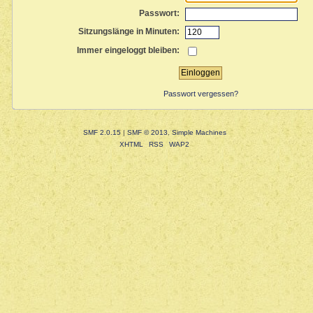
Passwort:
Sitzungslänge in Minuten:
Immer eingeloggt bleiben:
Passwort vergessen?
SMF 2.0.15
|
SMF © 2013
,
Simple Machines
XHTML
RSS
WAP2