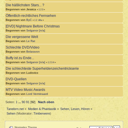
Die häßlichsten Stars... ?
Begonnen von Jessica
«
1
2
3
»
Öffentlich-rechtliches Fernsehen
Begonnen von
ByC
«
1
2
Alle
»
[DVD] Nightmare Before Christmas
Begonnen von
Selganor [n/a]
Die vergessene Welt
Begonnen von
Le Rat
Schlechte DVD/Video
Begonnen von
Belaravon
Buffy ist zu Ende...
Begonnen von
Selganor [n/a]
«
1
2
3
4
»
Die schlechteste Superheldenzeichentrickserie
Begonnen von Ludovico
DVD-Quellen
Begonnen von
Selganor [n/a]
MTV Video Music Awards
Begonnen von
Lord Verminaard
Seiten:
1
...
90
91
[
92
]
Nach oben
Tanelorn.net
»
Medien & Phantastik
»
Sehen, Lesen, Hören
»
Sehen
(Moderator:
Timberwere
)
Normales Thema