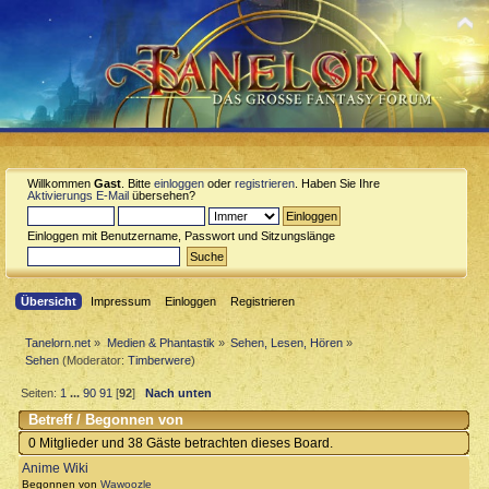
Willkommen
Gast
. Bitte
einloggen
oder
registrieren
. Haben Sie Ihre
Aktivierungs E-Mail
übersehen?
Einloggen mit Benutzername, Passwort und Sitzungslänge
Übersicht
Impressum
Einloggen
Registrieren
Tanelorn.net
»
Medien & Phantastik
»
Sehen, Lesen, Hören
»
Sehen
(Moderator:
Timberwere
)
Seiten:
1
...
90
91
[
92
]
Nach unten
Betreff
/
Begonnen von
0 Mitglieder und 38 Gäste betrachten dieses Board.
Anime Wiki
Begonnen von
Wawoozle