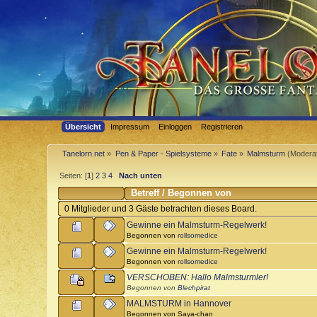
Übersicht
Impressum
Einloggen
Registrieren
Tanelorn.net
»
Pen & Paper - Spielsysteme
»
Fate
»
Malmsturm
(Modera
Seiten: [
1
]
2
3
4
Nach unten
Betreff
/
Begonnen von
0 Mitglieder und 3 Gäste betrachten dieses Board.
Gewinne ein Malmsturm-Regelwerk!
Begonnen von
rollsomedice
Gewinne ein Malmsturm-Regelwerk!
Begonnen von
rollsomedice
VERSCHOBEN: Hallo Malmsturmler!
Begonnen von
Blechpirat
MALMSTURM in Hannover
Begonnen von Saya-chan