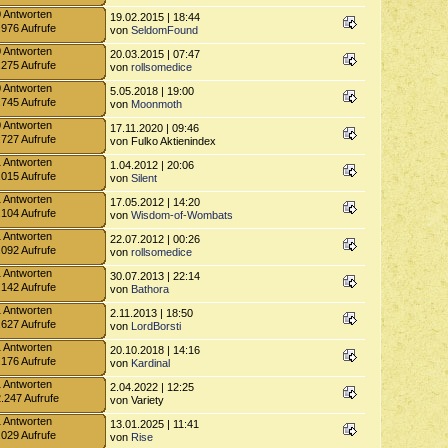
0 Antworten
19.02.2015 | 18:44
.976 Aufrufe
von
SeldomFound
0 Antworten
20.03.2015 | 07:47
.275 Aufrufe
von
rollsomedice
0 Antworten
5.05.2018 | 19:00
.745 Aufrufe
von
Moonmoth
0 Antworten
17.11.2020 | 09:46
.727 Aufrufe
von Fulko Aktienindex
1 Antworten
1.04.2012 | 20:06
.015 Aufrufe
von
Silent
1 Antworten
17.05.2012 | 14:20
.104 Aufrufe
von
Wisdom-of-Wombats
1 Antworten
22.07.2012 | 00:26
.092 Aufrufe
von
rollsomedice
1 Antworten
30.07.2013 | 22:14
.142 Aufrufe
von
Bathora
1 Antworten
2.11.2013 | 18:50
.627 Aufrufe
von
LordBorsti
1 Antworten
20.10.2018 | 14:16
.176 Aufrufe
von
Kardinal
1 Antworten
2.04.2022 | 12:25
.247 Aufrufe
von Variety
1 Antworten
13.01.2025 | 11:41
.029 Aufrufe
von
Rise