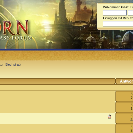
Willkommen
Gast
. B
Einloggen mit Benut
tor:
Blechpirat
)
Antwo
3
1
0
1
2