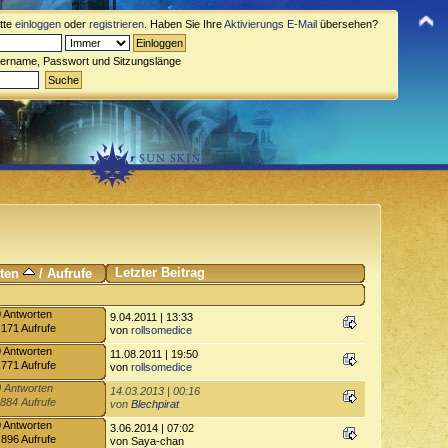
itte
einloggen
oder
registrieren
. Haben Sie Ihre
Aktivierungs E-Mail
übersehen?
zername, Passwort und Sitzungslänge
Letzter Beitrag
rten
/
Aufrufe
0 Antworten
9.04.2011 | 13:33
.171 Aufrufe
von
rollsomedice
0 Antworten
11.08.2011 | 19:50
.771 Aufrufe
von
rollsomedice
 Antworten
14.03.2013 | 00:16
.884 Aufrufe
von
Blechpirat
0 Antworten
3.06.2014 | 07:02
.896 Aufrufe
von Saya-chan