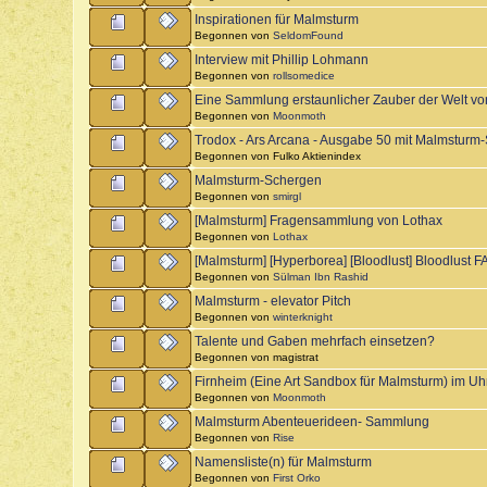
Inspirationen für Malmsturm
Begonnen von
SeldomFound
Interview mit Phillip Lohmann
Begonnen von
rollsomedice
Eine Sammlung erstaunlicher Zauber der Welt v
Begonnen von
Moonmoth
Trodox - Ars Arcana - Ausgabe 50 mit Malmsturm
Begonnen von Fulko Aktienindex
Malmsturm-Schergen
Begonnen von
smirgl
[Malmsturm] Fragensammlung von Lothax
Begonnen von
Lothax
[Malmsturm] [Hyperborea] [Bloodlust] Bloodlust
Begonnen von
Sülman Ibn Rashid
Malmsturm - elevator Pitch
Begonnen von
winterknight
Talente und Gaben mehrfach einsetzen?
Begonnen von magistrat
Firnheim (Eine Art Sandbox für Malmsturm) im U
Begonnen von
Moonmoth
Malmsturm Abenteuerideen- Sammlung
Begonnen von
Rise
Namensliste(n) für Malmsturm
Begonnen von
First Orko