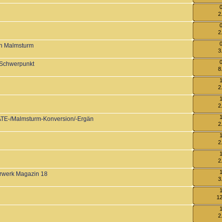
2
2
on Malmsturm
3
-Schwerpunkt
8
2
2
 FATE-/Malmsturm-Konversion/-Ergän
2
2
2
hrwerk Magazin 18
3
12
2