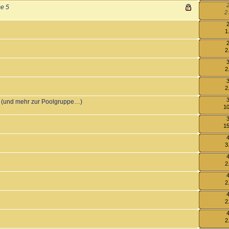
2
se 5
2
1
2
2
2
n! (und mehr zur Poolgruppe…)
10
15
3
2
2
2
2