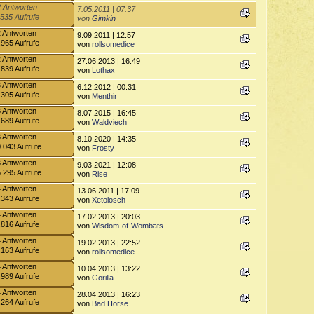
 Antworten
7.05.2011 | 07:37
.535 Aufrufe
von
Gimkin
2 Antworten
9.09.2011 | 12:57
.965 Aufrufe
von
rollsomedice
2 Antworten
27.06.2013 | 16:49
.839 Aufrufe
von
Lothax
3 Antworten
6.12.2012 | 00:31
.305 Aufrufe
von
Menthir
3 Antworten
8.07.2015 | 16:45
.689 Aufrufe
von
Waldviech
3 Antworten
8.10.2020 | 14:35
.043 Aufrufe
von
Frosty
3 Antworten
9.03.2021 | 12:08
.295 Aufrufe
von
Rise
4 Antworten
13.06.2011 | 17:09
.343 Aufrufe
von
Xetolosch
4 Antworten
17.02.2013 | 20:03
.816 Aufrufe
von
Wisdom-of-Wombats
4 Antworten
19.02.2013 | 22:52
.163 Aufrufe
von
rollsomedice
4 Antworten
10.04.2013 | 13:22
.989 Aufrufe
von
Gorilla
4 Antworten
28.04.2013 | 16:23
.264 Aufrufe
von
Bad Horse