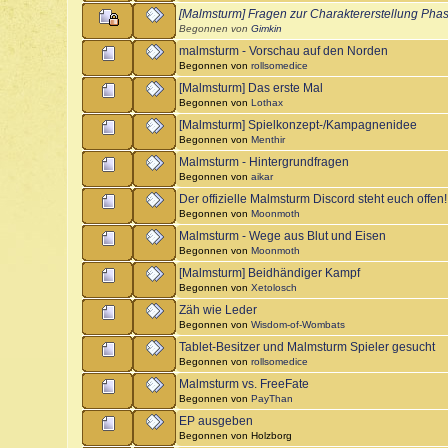
[Malmsturm] Fragen zur Charaktererstellung Pha
Begonnen von
Gimkin
malmsturm - Vorschau auf den Norden
Begonnen von
rollsomedice
[Malmsturm] Das erste Mal
Begonnen von
Lothax
[Malmsturm] Spielkonzept-/Kampagnenidee
Begonnen von
Menthir
Malmsturm - Hintergrundfragen
Begonnen von
aikar
Der offizielle Malmsturm Discord steht euch offe
Begonnen von
Moonmoth
Malmsturm - Wege aus Blut und Eisen
Begonnen von
Moonmoth
[Malmsturm] Beidhändiger Kampf
Begonnen von
Xetolosch
Zäh wie Leder
Begonnen von
Wisdom-of-Wombats
Tablet-Besitzer und Malmsturm Spieler gesucht
Begonnen von
rollsomedice
Malmsturm vs. FreeFate
Begonnen von
PayThan
EP ausgeben
Begonnen von Holzborg