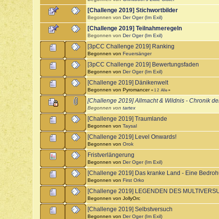
[Challenge 2019] Stichwortbilder
Begonnen von
Der Oger (Im Exil)
[Challenge 2019] Teilnahmeregeln
Begonnen von
Der Oger (Im Exil)
[3pCC Challenge 2019] Ranking
Begonnen von
Feuersänger
[3pCC Challenge 2019] Bewertungsfaden
Begonnen von
Der Oger (Im Exil)
[Challenge 2019] Dänikenwelt
Begonnen von Pyromancer
«
1
2
Alle
»
[Challenge 2019] Allmacht & Wildnis - Chronik d
Begonnen von
tartex
[Challenge 2019] Traumlande
Begonnen von
Taysal
[Challenge 2019] Level Onwards!
Begonnen von
Orok
Fristverlängerung
Begonnen von
Der Oger (Im Exil)
[Challenge 2019] Das kranke Land - Eine Bedroh
Begonnen von
First Orko
[Challenge 2019] LEGENDEN DES MULTIVER
Begonnen von JollyOrc
[Challenge 2019] Selbstversuch
Begonnen von
Der Oger (Im Exil)