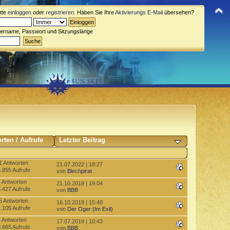
itte
einloggen
oder
registrieren
. Haben Sie Ihre
Aktivierungs E-Mail
übersehen?
zername, Passwort und Sitzungslänge
rten
/
Aufrufe
Letzter Beitrag
1 Antworten
21.07.2022 | 18:27
.855 Aufrufe
von
Blechpirat
4 Antworten
21.10.2019 | 19:04
.427 Aufrufe
von
BBB
5 Antworten
16.10.2019 | 15:48
.105 Aufrufe
von
Der Oger (Im Exil)
4 Antworten
17.07.2019 | 10:43
.665 Aufrufe
von
BBB