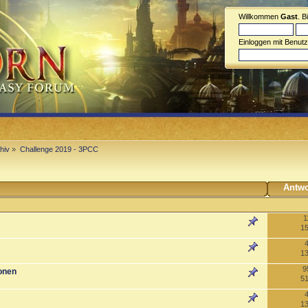
Willkommen
Gast
. B
Einloggen mit Benut
hiv
»
Challenge 2019 - 3PCC
Antwo
1
15
13
9
onen
51
13