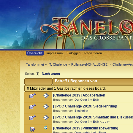
Übersicht
Impressum
Einloggen
Registrieren
Tanelorn.net
»
:T: Challenge
»
Rollenspiel-CHALLENGE!
»
Challenge-Arc
Seiten: [
1
]
Nach unten
Betreff
/
Begonnen von
0 Mitglieder und 1 Gast betrachten dieses Board.
[Challenge 2019] Abgabefaden
Begonnen von
Der Oger (Im Exil)
[3PCC Challenge 2019] Siegerehrung!
Begonnen von
Blechpirat
[3PCC Challenge 2019] Smalltalk und Diskussi
Begonnen von
Der Oger (Im Exil)
«
1
2
3
4
»
[Challenge 2019] Publikumsbewertung
Begonnen von
Grimtooth's Little Sister