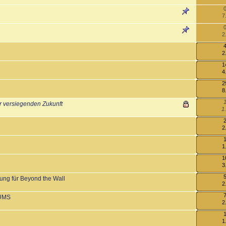
7
2
2
1
4
2
8
1
er versiegenden Zukunft
1
2
1
1
3
ung für Beyond the Wall
2
SUMS
2
1