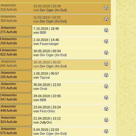
0 Antworten
15.03.2019 | 20:38
.316 Aufrufe
von
Der Oger (Im Exil)
0 Antworten
11.03.2019 | 19:33
.359 Aufrufe
von
Der Oger (Im Exil)
4 Antworten
7.10.2019 | 18:46
.271 Aufrufe
von
BBB
4 Antworten
2.10.2019 | 14:46
.250 Aufrufe
von
Feuersänger
9 Antworten
30.05.2019 | 00:34
.822 Aufrufe
von
Der Oger (Im Exil)
 Antworten
30.05.2019 | 00:02
.946 Aufrufe
von
Der Oger (Im Exil)
2 Antworten
1.05.2019 | 06:57
.155 Aufrufe
von
Taysal
1 Antworten
30.04.2019 | 12:03
.371 Aufrufe
von
Orok
0 Antworten
29.04.2019 | 22:05
.347 Aufrufe
von
BBB
5 Antworten
23.04.2019 | 23:24
.448 Aufrufe
von
First Orko
7 Antworten
21.04.2019 | 13:12
.324 Aufrufe
von JollyOrc
1 Antworten
5.04.2019 | 22:03
.575 Aufrufe
von
Der Oger (Im Exil)