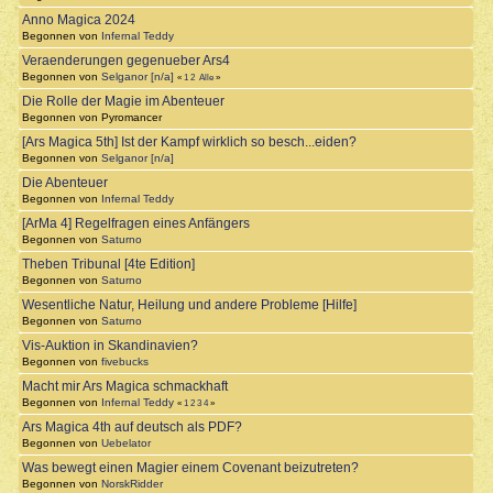
Anno Magica 2024
Begonnen von
Infernal Teddy
Veraenderungen gegenueber Ars4
Begonnen von
Selganor [n/a]
«
1
2
Alle
»
Die Rolle der Magie im Abenteuer
Begonnen von Pyromancer
[Ars Magica 5th] Ist der Kampf wirklich so besch...eiden?
Begonnen von
Selganor [n/a]
Die Abenteuer
Begonnen von
Infernal Teddy
[ArMa 4] Regelfragen eines Anfängers
Begonnen von
Saturno
Theben Tribunal [4te Edition]
Begonnen von
Saturno
Wesentliche Natur, Heilung und andere Probleme [Hilfe]
Begonnen von
Saturno
Vis-Auktion in Skandinavien?
Begonnen von
fivebucks
Macht mir Ars Magica schmackhaft
Begonnen von
Infernal Teddy
«
1
2
3
4
»
Ars Magica 4th auf deutsch als PDF?
Begonnen von
Uebelator
Was bewegt einen Magier einem Covenant beizutreten?
Begonnen von
NorskRidder