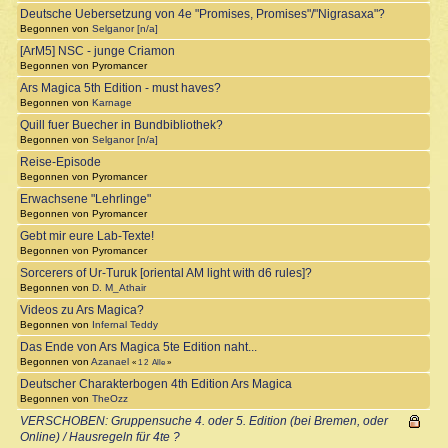
Deutsche Uebersetzung von 4e "Promises, Promises"/"Nigrasaxa"?
Begonnen von
Selganor [n/a]
[ArM5] NSC - junge Criamon
Begonnen von Pyromancer
Ars Magica 5th Edition - must haves?
Begonnen von
Karnage
Quill fuer Buecher in Bundbibliothek?
Begonnen von
Selganor [n/a]
Reise-Episode
Begonnen von Pyromancer
Erwachsene "Lehrlinge"
Begonnen von Pyromancer
Gebt mir eure Lab-Texte!
Begonnen von Pyromancer
Sorcerers of Ur-Turuk [oriental AM light with d6 rules]?
Begonnen von
D. M_Athair
Videos zu Ars Magica?
Begonnen von
Infernal Teddy
Das Ende von Ars Magica 5te Edition naht...
Begonnen von
Azanael
«
1
2
Alle
»
Deutscher Charakterbogen 4th Edition Ars Magica
Begonnen von
TheOzz
VERSCHOBEN: Gruppensuche 4. oder 5. Edition (bei Bremen, oder
Online) / Hausregeln für 4te ?