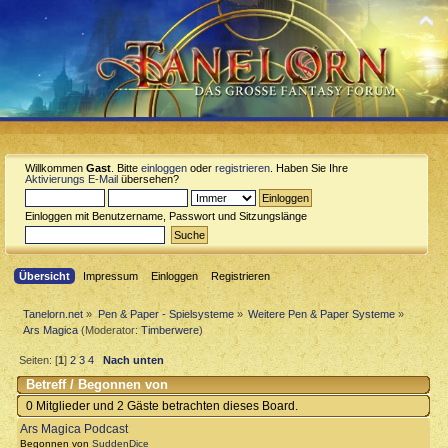
Willkommen
Gast
. Bitte
einloggen
oder
registrieren
. Haben Sie Ihre
Aktivierungs E-Mail
übersehen?
Einloggen mit Benutzername, Passwort und Sitzungslänge
Übersicht
Impressum
Einloggen
Registrieren
Tanelorn.net
»
Pen & Paper - Spielsysteme
»
Weitere Pen & Paper Systeme
»
Ars Magica
(Moderator:
Timberwere
)
Seiten: [
1
]
2
3
4
Nach unten
Betreff
/
Begonnen von
0 Mitglieder und 2 Gäste betrachten dieses Board.
Ars Magica Podcast
Begonnen von
SuddenDice