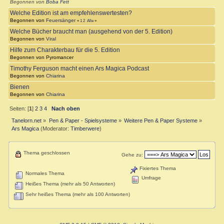
Begonnen von
Boba Fett
Welche Edition ist am empfehlenswertesten?
Begonnen von
Feuersänger
«
1
2
Alle
»
Welche Bücher braucht man (ausgehend von der 5. Edition)
Begonnen von
Viral
Hilfe zum Charakterbau für die 5. Edition
Begonnen von Pyromancer
Timothy Ferguson macht einen Ars Magica Podcast
Begonnen von
Chiarina
Bienen
Begonnen von
Chiarina
Seiten: [
1
]
2
3
4
Nach oben
Tanelorn.net
»
Pen & Paper - Spielsysteme
»
Weitere Pen & Paper Systeme
»
Ars Magica
(Moderator:
Timberwere
)
Thema geschlossen
Gehe zu:
Fixiertes Thema
Normales Thema
Umfrage
Heißes Thema (mehr als 50 Antworten)
Sehr heißes Thema (mehr als 100 Antworten)