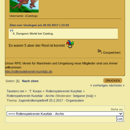
Username: xCatdogx
Zitat von: Ucalegon am 26.02.2017 | 13:32
4, Dungeon World bei Catdog.
Es waren 5 aber der Rest ist korrekt
Gespeichert
Unser RPG Verein für Mannheim und Umgebung neue Mitglieder sind uns immer
willkommen
http://rollenspielverein-kurpfalz.de
DRUCKEN
Seiten: [
1
]
Nach oben
« vorheriges
nächstes »
Tanelorn.net
»
:T: Koops
»
Rollenspielverein Kurpfalz
»
Rollenspielverein Kurpfalz - Archiv
(Moderator:
Selganor [n/a]
) »
Thema:
Jugendrollenspieltreff 25.2.2017 - Organisation
Gehe zu: