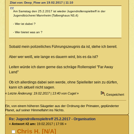
Zitat von: Deep_Flow am 19.02.2017 | 11:10
Am Samstag den 25.2.2017 ist wieder Jugendrollenspieltreff in der
Jugendbücherei Mannheim (Talberghaus N3,4)
- Wer ist dabei ?
- Wer bietet was an ?
Sobald mein polizeiliches Führungszeugnis da ist, stehe ich bereit.
Aber wer weiß, wie lange es dauern wird, bis es da ist?
Leiten würde ich dann gerne das schräge Rollenspiel "Far Away
Land"
Ob ich allerdings dabei sein werde, ohne Spielleiter sein zu dürfen,
kann ich aktuell nicht sagen.
«
Letzte Änderung: 19.02.2017 | 13:40 von Cugel
»
Gespeichert
Ein, von einem höheren Säugetier aus der Ordnung der Primaten, geplünderter
Planet, auf seiner Himmelfahrt ins Nichts.
Re: Jugendrollenspieltreff 25.2.2017 - Organisation
«
Antwort #2 am:
19.02.2017 | 17:06 »
Chris H. [N/A]