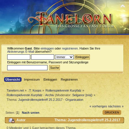
Willkommen
Gast
. Bitte
einloggen
oder
registrieren
. Haben Sie Ihre
Aktivierungs E-Mail
übersehen?
Einloggen mit Benutzername, Passwort und Sitzungslänge
Übersicht
Impressum
Einloggen
Registrieren
Tanelorn.net
»
:T: Koops
»
Rollenspielverein Kurpfalz
»
Rollenspielverein Kurpfalz - Archiv
(Moderator:
Selganor [n/a]
) »
Thema:
Jugendrollenspieltreff 25.2.2017 - Organisation
« vorheriges
nächstes »
DRUCKEN
Seiten: [
1
]
Nach unten
Autor
Thema: Jugendrollenspieltreff 25.2.2017
- Organisation (Gelesen 3600 mal)
0 Mitglieder und 1 Gast betrachten dieses Thema.