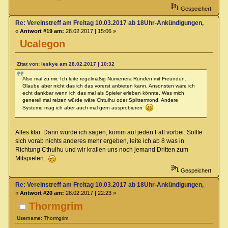
Gespeichert
Re: Vereinstreff am Freitag 10.03.2017 ab 18Uhr-Ankündigungen, Runde
«
Antwort #19 am:
28.02.2017 | 15:06 »
Ucalegon
Zitat von: leskye am 28.02.2017 | 10:32
Also mal zu mir. Ich leite regelmäßig Numenera Runden mit Freunden.
Glaube aber nicht das ich das vorerst anbieten kann. Ansonsten wäre ich
echt dankbar wenn ich das mal als Spieler erleben könnte. Was mich
generell mal reizen würde wäre Chtulhu oder Splittermond. Andere
Systeme mag ich aber auch mal gern ausprobieren
Alles klar. Dann würde ich sagen, komm auf jeden Fall vorbei. Sollte
sich vorab nichts anderes mehr ergeben, leite ich ab 8 was in
Richtung Cthulhu und wir krallen uns noch jemand Dritten zum
Mitspielen.
Gespeichert
Re: Vereinstreff am Freitag 10.03.2017 ab 18Uhr-Ankündigungen, Runde
«
Antwort #20 am:
28.02.2017 | 22:23 »
Thormgrim
Username: Thormgrim