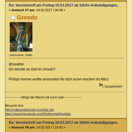
Re: Vereinstreff am Freitag 10.03.2017 ab 18Uhr-Ankündigungen, Runde
«
Antwort #7 am:
14.02.2017 | 00:48 »
Greedo
Username: Kalfu
@swafnir
Ich dachte du bist im Urlaub?
Philipp renner wollte ansonsten für dich scion mschen im März
Gespeichert
--------------Möge die Macht mit euch sein---------------
Besucht uns:
http://rollenspielverein-kurpfalz.de/
https://www.facebook.com/RollenspielKurpfalz
Re: Vereinstreff am Freitag 10.03.2017 ab 18Uhr-Ankündigungen, Runde
«
Antwort #8 am:
14.02.2017 | 10:02 »