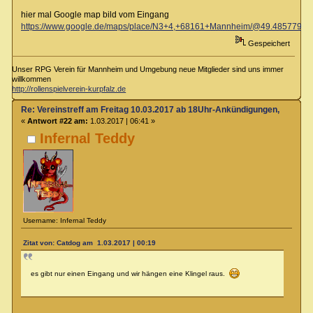
hier mal Google map bild vom Eingang
https://www.google.de/maps/place/N3+4,+68161+Mannheim/@49.4857798,
Gespeichert
Unser RPG Verein für Mannheim und Umgebung neue Mitglieder sind uns immer
willkommen
http://rollenspielverein-kurpfalz.de
Re: Vereinstreff am Freitag 10.03.2017 ab 18Uhr-Ankündigungen, Runde
«
Antwort #22 am:
1.03.2017 | 06:41 »
Infernal Teddy
Username: Infernal Teddy
Zitat von: Catdog am 1.03.2017 | 00:19
es gibt nur einen Eingang und wir hängen eine Klingel raus.