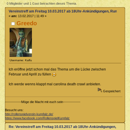
10.03.2017 ab 18Uhr-Ankündigungen, Rundenabsprache usw.
0 Mitglieder und 1 Gast betrachten dieses Thema.
(Gelesen 12888 mal)
Vereinstreff am Freitag 10.03.2017 ab 18Uhr-Ankündigungen, Rundenabs
«
am:
13.02.2017 | 11:49 »
Greedo
Username: Kalfu
Ich eröffne jetzt schon mal das Thema um die Lücke zwischen
Februar und Aprill zu füllen
Ich werde wenns klappt mal carolina death crawl anbieten.
Gespeichert
--------------Möge die Macht mit euch sein---------------
Besucht uns:
http://rollenspielverein-kurpfalz.de/
https://www.facebook.com/RollenspielKurpfalz
Re: Vereinstreff am Freitag 10.03.2017 ab 18Uhr-Ankündigungen, Runde