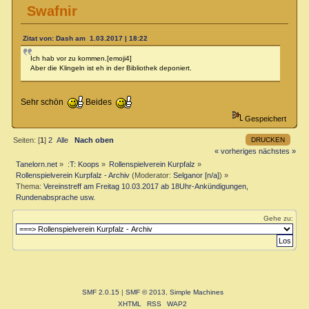
Swafnir
Zitat von: Dash am 1.03.2017 | 18:22
Ich hab vor zu kommen.[emoji4]
Aber die Klingeln ist eh in der Bibliothek deponiert.
Sehr schön
Beides
Gespeichert
DRUCKEN
Seiten: [
1
]
2
Alle
Nach oben
« vorheriges
nächstes »
Tanelorn.net
»
:T: Koops
»
Rollenspielverein Kurpfalz
»
Rollenspielverein Kurpfalz - Archiv
(Moderator:
Selganor [n/a]
) »
Thema:
Vereinstreff am Freitag 10.03.2017 ab 18Uhr-Ankündigungen,
Rundenabsprache usw.
Gehe zu:
SMF 2.0.15
|
SMF © 2013
,
Simple Machines
XHTML
RSS
WAP2