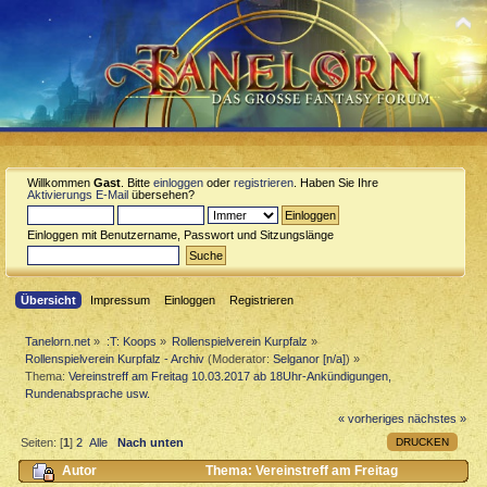
Willkommen
Gast
. Bitte
einloggen
oder
registrieren
. Haben Sie Ihre
Aktivierungs E-Mail
übersehen?
Einloggen mit Benutzername, Passwort und Sitzungslänge
Übersicht
Impressum
Einloggen
Registrieren
Tanelorn.net
»
:T: Koops
»
Rollenspielverein Kurpfalz
»
Rollenspielverein Kurpfalz - Archiv
(Moderator:
Selganor [n/a]
) »
Thema:
Vereinstreff am Freitag 10.03.2017 ab 18Uhr-Ankündigungen,
Rundenabsprache usw.
« vorheriges
nächstes »
DRUCKEN
Seiten: [
1
]
2
Alle
Nach unten
Autor
Thema: Vereinstreff am Freitag