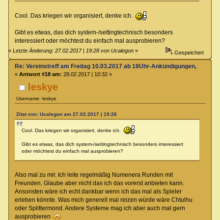
Cool. Das kriegen wir organisiert, denke ich.
Gibt es etwas, das dich system-/settingtechnisch besonders
interessiert oder möchtest du einfach mal ausprobieren?
«
Letzte Änderung: 27.02.2017 | 19:28 von Ucalegon
»
Gespeichert
Re: Vereinstreff am Freitag 10.03.2017 ab 18Uhr-Ankündigungen, Runde
«
Antwort #18 am:
28.02.2017 | 10:32 »
leskye
Username: leskye
Zitat von: Ucalegon am 27.02.2017 | 19:26
Cool. Das kriegen wir organisiert, denke ich.
Gibt es etwas, das dich system-/settingtechnisch besonders interessiert
oder möchtest du einfach mal ausprobieren?
Also mal zu mir. Ich leite regelmäßig Numenera Runden mit
Freunden. Glaube aber nicht das ich das vorerst anbieten kann.
Ansonsten wäre ich echt dankbar wenn ich das mal als Spieler
erleben könnte. Was mich generell mal reizen würde wäre Chtulhu
oder Splittermond. Andere Systeme mag ich aber auch mal gern
ausprobieren