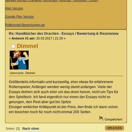
Savage Worlds Charakter Generator (Android - Windows - Linux)
Web Version
Google Play Version
Rollenspiel-Bewertungen.de
Re: Handbücher des Drachen - Essays / Bewertung & Rezensionen
«
Antwort #1 am:
25.03.2017 | 21:20 »
Dimmel
Username: Dimmel
Größtenteils informativ und kurzweilig, eher etwas für erfahrenere
Rollenspieler, Anfänger werden wenig damit anfangen. Viele der
Essays drehen sich auch eher um das drum herum, nicht um Tips für
den Spieltisch. Ich fand eigentlich nur einen der Essays nicht so
gelungen, den Rest aber gut bis Spitze.
Einziger wirklicher Kritikpunkt ist der Preis, den finde ich dann schon
ein bisschen hoch für noch nicht einmal 200 Seiten.
Gespeichert
DRUCKEN
Seiten: [
1
]
Nach oben