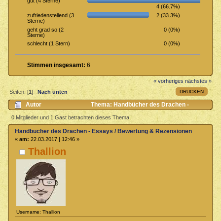
gut (4 Sterne)
4 (66.7%)
2 (33.3%)
zufriedenstellend (3
Sterne)
0 (0%)
geht grad so (2
Sterne)
0 (0%)
schlecht (1 Stern)
Stimmen insgesamt:
6
« vorheriges
nächstes »
DRUCKEN
Seiten: [
1
]
Nach unten
Autor
Thema: Handbücher des Drachen -
Essays / Bewertung & Rezensionen (Gelesen 2110 mal)
0 Mitglieder und 1 Gast betrachten dieses Thema.
Handbücher des Drachen - Essays / Bewertung & Rezensionen
«
am:
22.03.2017 | 12:46 »
Thallion
Username: Thallion