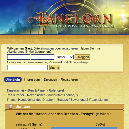
Willkommen
Gast
. Bitte
einloggen
oder
registrieren
. Haben Sie Ihre
Aktivierungs E-Mail
übersehen?
Einloggen mit Benutzername, Passwort und Sitzungslänge
Übersicht
Impressum
Einloggen
Registrieren
Tanelorn.net
»
Pen & Paper - Rollenspiel
»
Pen & Paper - Rezensionen
(Moderator:
Thallion
) »
Thema:
Handbücher des Drachen - Essays / Bewertung & Rezensionen
Umfrage
Wie hat dir "Handbücher des Drachen - Essays" gefallen?
0 (0%)
sehr gut (5 Sterne)