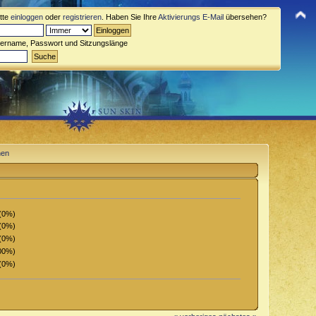
itte
einloggen
oder
registrieren
. Haben Sie Ihre
Aktivierungs E-Mail
übersehen?
zername, Passwort und Sitzungslänge
nen
(0%)
(0%)
(0%)
00%)
(0%)