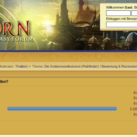
Willkommen
Gast
. B
Einloggen mit Benut
oderator:
Thallion
) »
Thema:
Die Gottesmundketzerei (Pathfinder) / Bewertung & Rezensio
llen?
0 
0 
0 
1 (1
0 