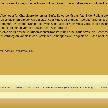
 Zorn seiner Göttin, um eine Armee untoter Diener zu erschaffen, deren untotes Fle
 Abenteuer für Charaktere der ersten Stufe. Es wurde für das Pathfinder Rollenspiel
. Es spielt unterhalb der Klippenstadt Kaer Maga, einer uralten Gefängniskolonie, 
n dem Band Pathfinder Kampagnenwelt: Almanach zu Kaer Maga vollständig beschri
agie und einen verrückt gewordenen Alchemisten.
 Spielwerte für das neue Runenwächter-Konstrukt und eine Karte sowie die Besch
der Grenzregion Varisia in der Pathfinder-Kampagnenwelt angesiedelt, kann aber le
or (Android - Windows - Linux)
oderator:
Thallion
) »
Thema:
Die Gottesmundketzerei (Pathfinder) / Bewertung & Rezensio