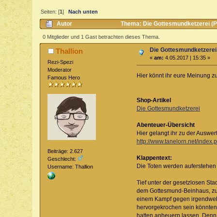
Seiten: [
1
]
Nach unten
Autor
Thema: Die Gottesmundketzerei (Pa
0 Mitglieder und 1 Gast betrachten dieses Thema.
Die Gottesmundketzerei 
Thallion
«
am:
4.05.2017 | 15:35 »
Rezi-Spezi
Moderator
Hier könnt ihr eure Meinung 
Famous Hero
Shop-Artikel
Die Gottesmundketzerei
Abenteuer-Übersicht
Hier gelangt ihr zu der Auswer
http://www.tanelorn.net/index.
Beiträge: 2.627
Klappentext:
Geschlecht:
Die Toten werden auferstehen
Username: Thallion
Tief unter der gesetzlosen St
dem Gottesmund-Beinhaus, zu st
einem Kampf gegen irgendwel
hervorgekrochen sein könnten. 
hatten anheuern lassen. Denn