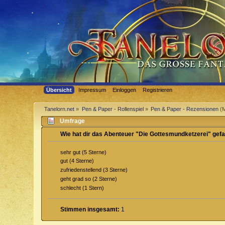
Übersicht
Impressum
Einloggen
Registrieren
Tanelorn.net
»
Pen & Paper - Rollenspiel
»
Pen & Paper - Rezensionen
(M
Umfrage
Wie hat dir das Abenteuer "Die Gottesmundketzerei" gefa
sehr gut (5 Sterne)
gut (4 Sterne)
zufriedenstellend (3 Sterne)
geht grad so (2 Sterne)
schlecht (1 Stern)
Stimmen insgesamt:
1