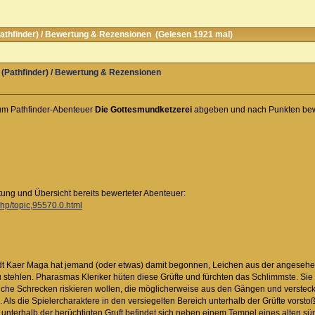
thfinder) / Bewertung & Rezensionen (Gelesen 1921 mal)
(Pathfinder) / Bewertung & Rezensionen
zum Pathfinder-Abenteuer
Die Gottesmundketzerei
abgeben und nach Punkten bew
tung und Übersicht bereits bewerteter Abenteuer:
php/topic,95570.0.html
adt Kaer Maga hat jemand (oder etwas) damit begonnen, Leichen aus der angesehen
ehlen. Pharasmas Kleriker hüten diese Grüfte und fürchten das Schlimmste. Sie bit
che Schrecken riskieren wollen, die möglicherweise aus den Gängen und verst
Als die Spielercharaktere in den versiegelten Bereich unterhalb der Grüfte vorstoße
 unterhalb der berüchtigten Gruft befindet sich neben einem Tempel eines alten