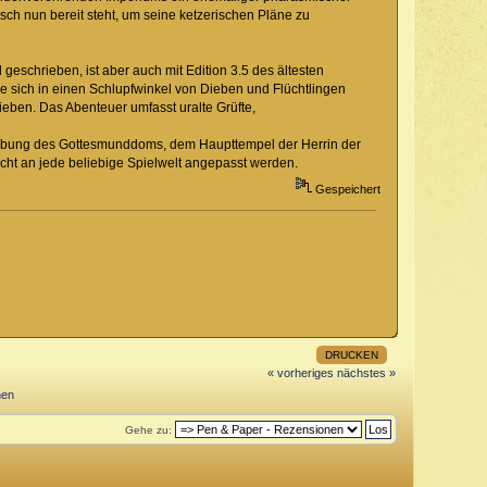
isch nun bereit steht, um seine ketzerischen Pläne zu
 geschrieben, ist aber auch mit Edition 3.5 des ältesten
die sich in einen Schlupfwinkel von Dieben und Flüchtlingen
eben. Das Abenteuer umfasst uralte Grüfte,
reibung des Gottesmunddoms, dem Haupttempel der Herrin der
icht an jede beliebige Spielwelt angepasst werden.
Gespeichert
DRUCKEN
« vorheriges
nächstes »
nen
Gehe zu: