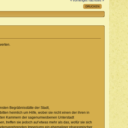
« vorheriges
nächstes »
DRUCKEN
erten.
sten Begräbnisstätte der Stadt,
ten heimlich um Hilfe, wobei sie nicht einen der ihren in
eckten Kammern der sagenumwobenen Unterstadt
n, treffen sie jedoch auf etwas mehr als das, wofür sie sich
 sündenverehrenden Imperiums ein ehemaliger pharasmischer