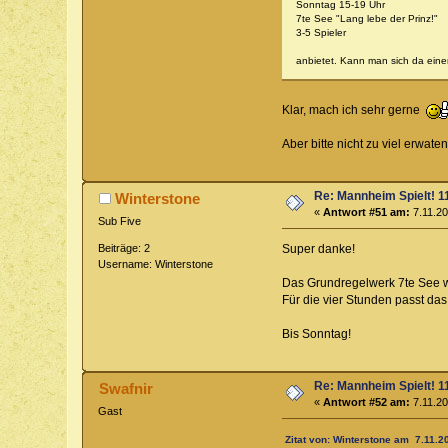
Sonntag 15-19 Uhr
7te See "Lang lebe der Prinz!"
3-5 Spieler
anbietet. Kann man sich da eine
Klar, mach ich sehr gerne
Aber bitte nicht zu viel erwat
Re: Mannheim Spielt! 11
Winterstone
«
Antwort #51 am:
7.11.20
Sub Five
Beiträge: 2
Super danke!
Username: Winterstone
Das Grundregelwerk 7te See w
Für die vier Stunden passt das
Bis Sonntag!
Re: Mannheim Spielt! 11
Swafnir
«
Antwort #52 am:
7.11.20
Gast
Zitat von: Winterstone am 7.11.2