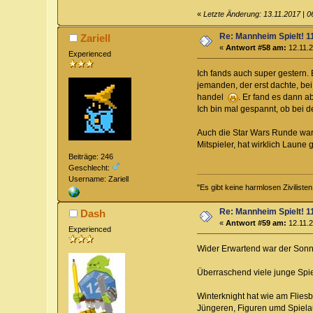
«
Letzte Änderung: 13.11.2017 | 
Re: Mannheim Spielt! 11
Zariell
«
Antwort #58 am:
12.11.2
Experienced
Ich fands auch super gestern. 
jemanden, der erst dachte, bei
handel
. Er fand es dann a
Ich bin mal gespannt, ob bei 
Auch die Star Wars Runde war 
Mitspieler, hat wirklich Laune
Beiträge: 246
Geschlecht:
Username: Zariell
"Es gibt keine harmlosen Zivilisten
Re: Mannheim Spielt! 11
Dash
«
Antwort #59 am:
12.11.2
Experienced
Wider Erwartend war der Sonnt
Überraschend viele junge Spi
Winterknight hat wie am Flies
Jüngeren, Figuren umd Spiela