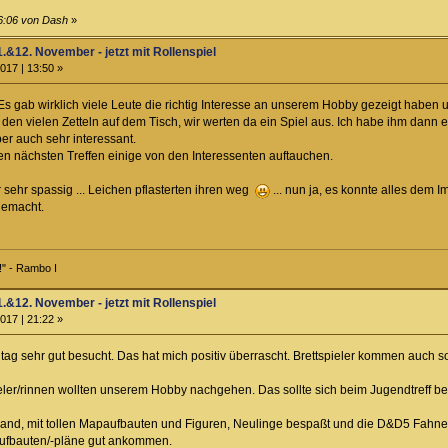
06:06 von Dash
»
.&12. November - jetzt mit Rollenspiel
017 | 13:50 »
Es gab wirklich viele Leute die richtig Interesse an unserem Hobby gezeigt haben 
 den vielen Zetteln auf dem Tisch, wir werten da ein Spiel aus. Ich habe ihm dann er
ber auch sehr interessant.
den nächsten Treffen einige von den Interessenten auftauchen.
sehr spassig ... Leichen pflasterten ihren weg
... nun ja, es konnte alles de
 gemacht.
!" - Rambo I
.&12. November - jetzt mit Rollenspiel
017 | 21:22 »
ag sehr gut besucht. Das hat mich positiv überrascht. Brettspieler kommen auch s
eler/rinnen wollten unserem Hobby nachgehen. Das sollte sich beim Jugendtreff 
band, mit tollen Mapaufbauten und Figuren, Neulinge bespaßt und die D&D5 Fahne 
ufbauten/-pläne gut ankommen.