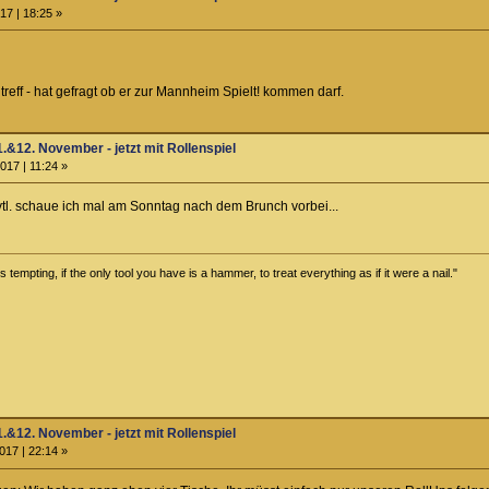
17 | 18:25 »
reff - hat gefragt ob er zur Mannheim Spielt! kommen darf.
.&12. November - jetzt mit Rollenspiel
017 | 11:24 »
vtl. schaue ich mal am Sonntag nach dem Brunch vorbei...
tempting, if the only tool you have is a hammer, to treat everything as if it were a nail."
.&12. November - jetzt mit Rollenspiel
017 | 22:14 »