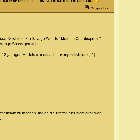
n. Ich weiß noch nicht ganz, wann ich morgen eintrudle
Gespeichert
n paar Newbies. Ein Savage Worlds " Mord im Orientexpress"
ne Menge Spass gemacht.
. 12-jährigen Mädels war einfach unvergesslich.[emoji4]
ufmerksam zu machen und da die Brettspieler nicht allzu weit
.