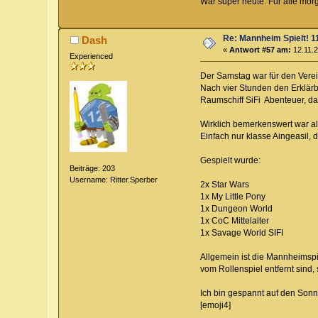
War super heute. Für alle mor
Re: Mannheim Spielt! 11
Dash
«
Antwort #57 am:
12.11.2
Experienced
Der Samstag war für den Verein
Nach vier Stunden den Erklärb
Raumschiff SiFi Abenteuer, das
Wirklich bemerkenswert war al
Einfach nur klasse Aingeasil,
Gespielt wurde:
Beiträge: 203
Username: Ritter.Sperber
2x Star Wars
1x My Little Pony
1x Dungeon World
1x CoC Mittelalter
1x Savage World SIFI
Allgemein ist die Mannheimspie
vom Rollenspiel entfernt sind,
Ich bin gespannt auf den Sonn
[emoji4]