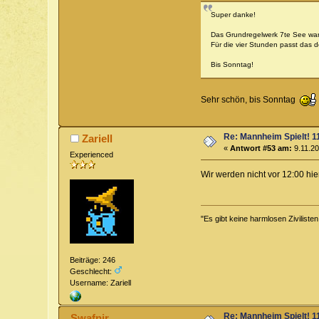
Super danke!
Das Grundregelwerk 7te See war
Für die vier Stunden passt das do
Bis Sonntag!
Sehr schön, bis Sonntag
Re: Mannheim Spielt! 11
Zariell
«
Antwort #53 am:
9.11.20
Experienced
Wir werden nicht vor 12:00 hi
"Es gibt keine harmlosen Zivilisten
Beiträge: 246
Geschlecht:
Username: Zariell
Re: Mannheim Spielt! 11
Swafnir