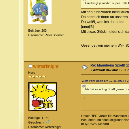
Das klingt ja wirklich super. Toll
Mit den Kids waren meist auch
Da habe ich dann an unseren S
Du weißt, wen ich da meine.
[emoji6]
Beiträge: 203
Mit etwas Glück meldet sich d
Username: Ritter.Sperber
Gesendet von meinem SM-T810
Re: Mannheim Spielt! 11
winterknight
«
Antwort #62 am:
12.11.2
Hero
Zitat von: Dash am 12.11.2017 | 
Mir hat es richtig Spaß gemacht un
+1
Unser RPG Verein für Mannheim
Beiträge: 1.149
Besucher und neue Mitglieder sin
Geschlecht:
bit.ly/RSVK-Discord
Username: winterknight