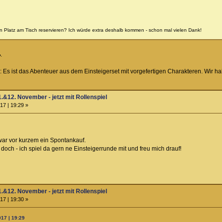
n Platz am Tisch reservieren? Ich würde extra deshalb kommen - schon mal vielen Dank!
.
en: Es ist das Abenteuer aus dem Einsteigerset mit vorgefertigen Charakteren. Wir h
.&12. November - jetzt mit Rollenspiel
17 | 19:29 »
ar vor kurzem ein Spontankauf.
 doch - ich spiel da gern ne Einsteigerrunde mit und freu mich drauf!
.&12. November - jetzt mit Rollenspiel
17 | 19:30 »
017 | 19:29