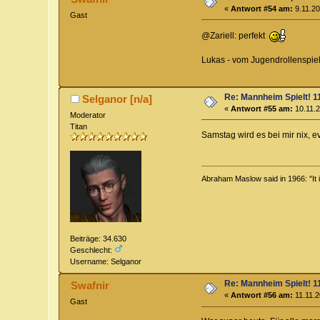
«
Antwort #54 am:
9.11.20
Gast
@Zariell: perfekt
Lukas - vom Jugendrollenspielt
Re: Mannheim Spielt! 11
Selganor [n/a]
«
Antwort #55 am:
10.11.2
Moderator
Titan
Samstag wird es bei mir nix, e
Abraham Maslow said in 1966: "It is 
Beiträge: 34.630
Geschlecht:
Username: Selganor
Re: Mannheim Spielt! 11
Swafnir
«
Antwort #56 am:
11.11.2
Gast