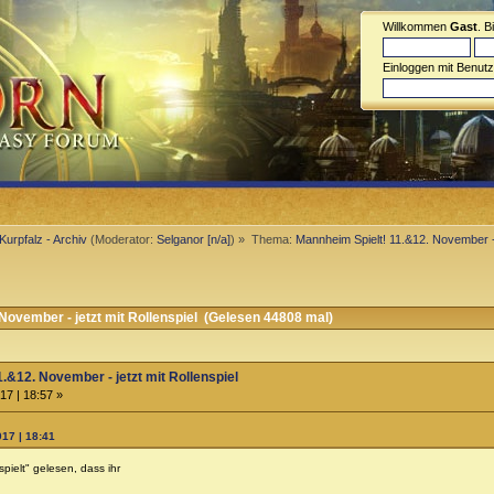
Willkommen
Gast
. B
Einloggen mit Benut
Kurpfalz - Archiv
(Moderator:
Selganor [n/a]
) »
Thema:
Mannheim Spielt! 11.&12. November - j
ovember - jetzt mit Rollenspiel (Gelesen 44808 mal)
.&12. November - jetzt mit Rollenspiel
17 | 18:57 »
017 | 18:41
ielt" gelesen, dass ihr