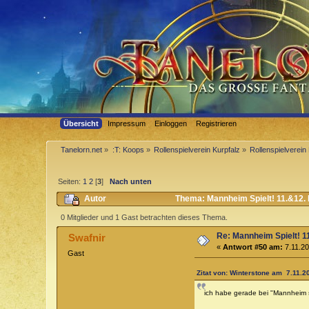
Übersicht
Impressum
Einloggen
Registrieren
Tanelorn.net
»
:T: Koops
»
Rollenspielverein Kurpfalz
»
Rollenspielverein 
Seiten:
1
2
[
3
]
Nach unten
Autor
Thema: Mannheim Spielt! 11.&12. N
0 Mitglieder und 1 Gast betrachten dieses Thema.
Re: Mannheim Spielt! 11
Swafnir
«
Antwort #50 am:
7.11.20
Gast
Zitat von: Winterstone am 7.11.2
ich habe gerade bei "Mannheim sp