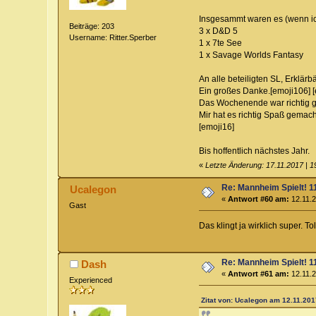
Insgesammt waren es (wenn ich
Beiträge: 203
3 x D&D 5
Username: Ritter.Sperber
1 x 7te See
1 x Savage Worlds Fantasy
An alle beteiligten SL, Erklärb
Ein großes Danke.[emoji106] [
Das Wochenende war richtig g
Mir hat es richtig Spaß gemacht 
[emoji16]
Bis hoffentlich nächstes Jahr.
«
Letzte Änderung: 17.11.2017 | 
Re: Mannheim Spielt! 11
Ucalegon
«
Antwort #60 am:
12.11.2
Gast
Das klingt ja wirklich super. T
Re: Mannheim Spielt! 11
Dash
«
Antwort #61 am:
12.11.2
Experienced
Zitat von: Ucalegon am 12.11.201