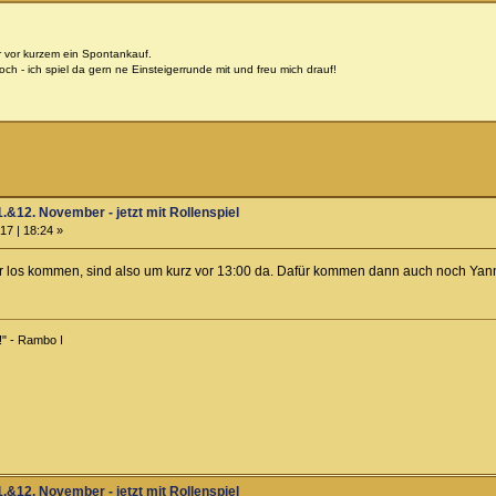
 vor kurzem ein Spontankauf.
ch - ich spiel da gern ne Einsteigerrunde mit und freu mich drauf!
.&12. November - jetzt mit Rollenspiel
17 | 18:24 »
er los kommen, sind also um kurz vor 13:00 da. Dafür kommen dann auch noch Yann
!" - Rambo I
.&12. November - jetzt mit Rollenspiel