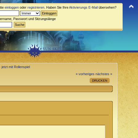
itte
einloggen
oder
registrieren
. Haben Sie Ihre
Aktivierungs E-Mail
übersehen?
zername, Passwort und Sitzungslänge
etzt mit Rollenspiel
« vorheriges
nächstes »
DRUCKEN