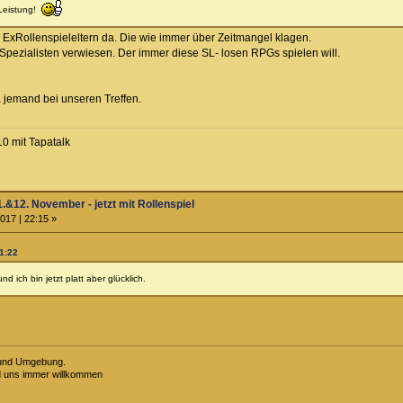
e Leistung!
 ExRollenspieleltern da. Die wie immer über Zeitmangel klagen.
pezialisten verwiesen. Der immer diese SL- losen RPGs spielen will.
a jemand bei unseren Treffen.
 mit Tapatalk
.&12. November - jetzt mit Rollenspiel
017 | 22:15 »
21:22
d ich bin jetzt platt aber glücklich.
 und Umgebung.
d uns immer willkommen