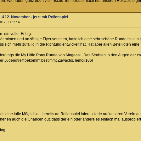
gen: Wir haben ganz oben vier Tische. Ihr müsst einfach nur unseren RollUps folge
.&12. November - jetzt mit Rollenspiel
017 | 00:27 »
 ein voller Erfolg.
är mimen und unzählige Flyer verteilen, hatte ich eine sehr schöne Runde mit ei
s sich mehr zufällig in die Richtung entwickelt hat. Hat aber allen Beteiligten ei
lerdings die My Little Pony Runde von Aingeasil. Das Strahlen in den Augen der ca
 der Jugendtreff bekommt bestimmt Zuwachs. [emoji106]
lt eine tolle Möglichkeit bereits an Rollenspiel interessierte auf unseren Verein a
 stehen auch die Chancen gut, dass der ein oder andere es einfach mal ausprobiert
tag.